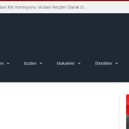
İHD İstanbul Şube Vicdani Ret Komisyonu: Vicdani Retçiler Olarak Destek İçin Buradayız!
em
Bizden
Makaleler
Etkinlikler