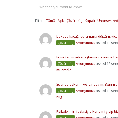
Filter:
Tümü
Açık
Çözülmüş
Kapalı
Unanswere
bakaya kacağı durumuna düştüm, vicda
Çözülmüş
Anonymous
asked 12 sen
komutanım arkadaşlarımın önünde ban
Çözülmüş
Anonymous
asked 12 sen
muamele
Şuanda askerim ve izindeyim. Benim bo
Çözülmüş
Anonymous
asked 12 sen
bilgi
Psikolojimin fazlasiyla kendimi yiyip bi
Çözülmüş
Anonymous
asked 12 sen