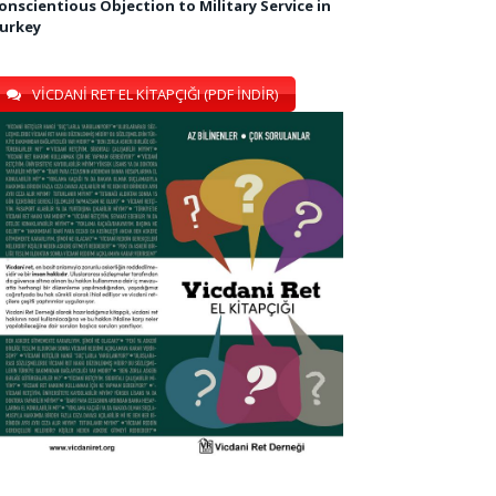
onscientious Objection to Military Service in
urkey
VİCDANİ RET EL KİTAPÇIĞI (PDF İNDİR)