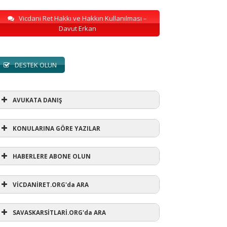
Vicdani Ret Hakkı ve Hakkın Kullanılması –
Davut Erkan
DESTEK OLUN
AVUKATA DANIŞ
KONULARINA GÖRE YAZILAR
HABERLERE ABONE OLUN
KONULARINA GÖRE YAZILAR
VİCDANİRET.ORG'da ARA
AVUKATA DANIŞ
(1)
SAVASKARSİTLARİ.ORG'da ARA
refusewar
(3)
ur' ihtarı