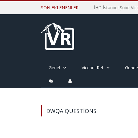
SON EKLENENLER
Genel
Vicdani Ret
Günd
DWQA QUESTIONS