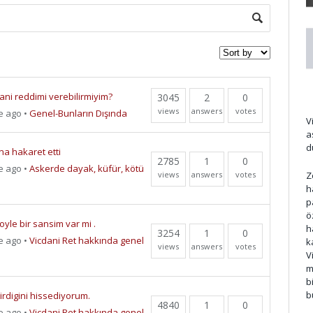
d
ni reddimi verebilirmiyim?
3045
2
0
views
answers
votes
e ago
•
Genel-Bunların Dışında
V
a
d
a hakaret etti
2785
1
0
e ago
•
Askerde dayak, küfür, kötü
Z
views
answers
votes
h
p
ö
yle bir sansim var mi .
h
3254
1
0
e ago
•
Vicdani Ret hakkında genel
k
views
answers
votes
V
m
b
b
tirdigini hissediyorum.
4840
1
0
e ago
•
Vicdani Ret hakkında genel