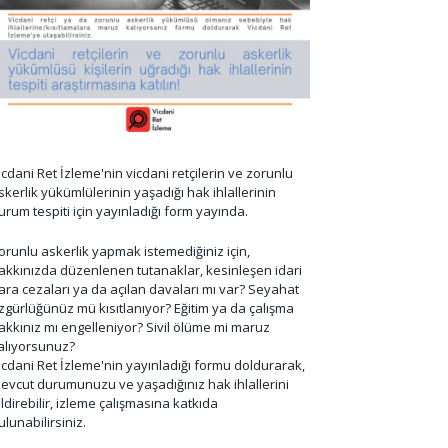
icdani Ret İzleme'nin vicdani retçilerin ve zorunlu
skerlik yükümlülerinin yaşadığı hak ihlallerinin
urum tespiti için yayınladığı form yayında.
orunlu askerlik yapmak istemediğiniz için,
akkınızda düzenlenen tutanaklar, kesinleşen idari
ara cezaları ya da açılan davaları mı var? Seyahat
zgürlüğünüz mü kısıtlanıyor? Eğitim ya da çalışma
akkınız mı engelleniyor? Sivil ölüme mi maruz
alıyorsunuz?
icdani Ret İzleme'nin yayınladığı formu doldurarak,
evcut durumunuzu ve yaşadığınız hak ihlallerini
ildirebilir, izleme çalışmasına katkıda
ulunabilirsiniz.