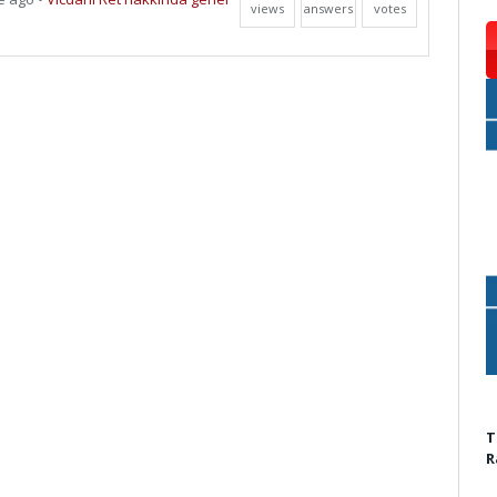
views
answers
votes
T
R