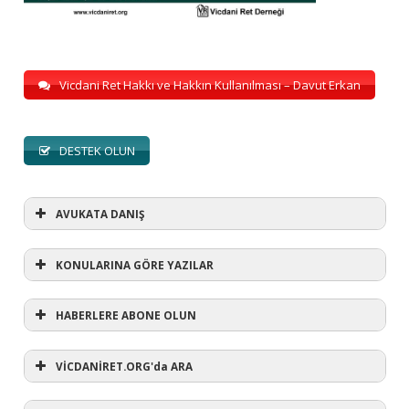
Vicdani Ret Hakkı ve Hakkın Kullanılması – Davut Erkan
DESTEK OLUN
AVUKATA DANIŞ
KONULARINA GÖRE YAZILAR
HABERLERE ABONE OLUN
KONULARINA GÖRE YAZILAR
AVUKATA DANIŞ
VİCDANİRET.ORG'da ARA