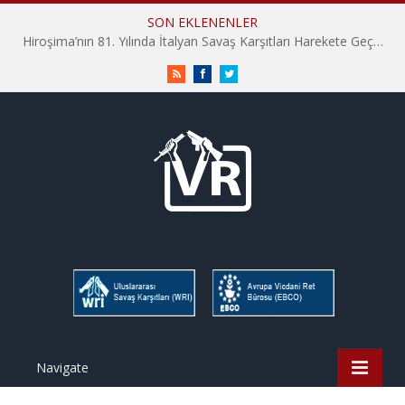
SON EKLENENLER
Hiroşima’nın 81. Yılında İtalyan Savaş Karşıtları Harekete Geçti: “Hatırlamak yeterli değil”
RSS
Facebook
Twitter
Navigate