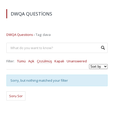
DWQA QUESTIONS
DWQA Questions
›
Tag: dava
Filter:
Tümü
Açık
Çözülmüş
Kapalı
Unanswered
Sorry, but nothing matched your filter
Soru Sor