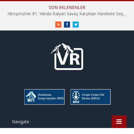
SON EKLENENLER
Hiroşima’nın 81. Yılında İtalyan Savaş Karşıtları Harekete Geçti: “Hatırlamak yeterli değil”
RSS
Facebook
Twitter
Navigate