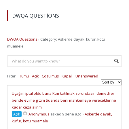
DWQA QUESTIONS
DWQA Questions
›
Category: Askerde dayak, küfür, kötü
muamele
Filter:
Tümü
Açık
Çözülmüş
Kapalı
Unanswered
Uçağım iptal oldu bana Ktm katılmak zorundasın demediler
bende evime gittim Suanda beni mahkemeye verecekler ne
kadar ceza alirim
Açık
Anonymous
asked 9 sene ago
•
Askerde dayak,
küfür, kötü muamele