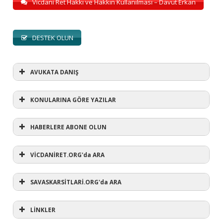
Vicdani Ret Hakkı ve Hakkın Kullanılması – Davut Erkan
DESTEK OLUN
AVUKATA DANIŞ
KONULARINA GÖRE YAZILAR
HABERLERE ABONE OLUN
KONULARINA GÖRE YAZILAR
AVUKATA DANIŞ
VİCDANİRET.ORG'da ARA
(1)
SAVASKARSİTLARİ.ORG'da ARA
#refusewar
(3)
'dur' ihtarı
(11)
1 aralık
LİNKLER
(12)
1 eylül
(5)
1. Dünya Savaşı