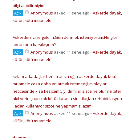
bilgi alabilirmiyim
Açık
Anonymous
asked 11 sene ago
•
Askerde dayak,
küfür, kötü muamele
Askerden izine geldim.Geri dönmek istemiyorum.Ne gibi
sorunlarla karşılaşırım?
Açık
Anonymous
asked 11 sene ago
•
Askerde dayak,
küfür, kötü muamele
selam arkadaşlar benim amca oğlu askerde dayak kötü
muamele ceza daha anlatmak istemediğim olaylar
neticesinde kısa kesicem 5 yıldır firar sizce ne olur ne biter
akıl verin şuan çok kötü durumu sinir ilaçları rehabitilasyon
ilaçları kullanıyor sizce ne yapmamız lazım
Açık
Anonymous
asked 11 sene ago
•
Askerde dayak,
küfür, kötü muamele
danışma