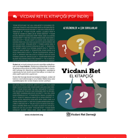
VİCDANİ RET EL KİTAPÇIĞI (PDF İNDİR)