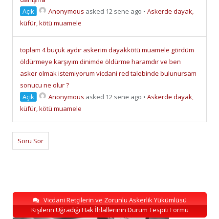
Açık
Anonymous
asked 12 sene ago
•
Askerde dayak,
küfür, kötü muamele
toplam 4 buçuk aydır askerim dayakkötü muamele gördüm
öldürmeye karşıyım dinimde öldürme haramdır ve ben
asker olmak istemiyorum vicdani red talebinde bulunursam
sonucu ne olur ?
Açık
Anonymous
asked 12 sene ago
•
Askerde dayak,
küfür, kötü muamele
Soru Sor
Vicdani Retçilerin ve Zorunlu Askerlik Yükümlüsü
Kişilerin Uğradığı Hak İhlallerinin Durum Tespiti Formu