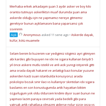
Merhaba erkek arkadaşım şuan 3 aydır asker ve boy kilo
orantısı tutmuyo askerliktsn muaf durumda şuan ama
askerde olduğu için ne yapmamız nereye gitmemiz
gerekiyor bunun açıklamasını bana yaparsanız çok
ssvinirim
Açık
Anonymous
asked 11 sene ago
•
Askerde dayak,
küfür, kötü muamele
Selam benim bi kuzenim var yedigimiz ictigimiz ayri gitmiyen
abi kardes gibi buyuyen ne icki ne sigara kullanan biriydi 5
yil önce askere mutlu istekli ve anli acik yuregi istiyerek gitti
ama orada dayak hakaret ve anlattigi bazi konular yuzune
askerden kacti suan istanbulda konusyoruz arada
piskolojisi bozuk sinir ilaci vs kullaniyor skintidan icki sigara
baslamis en son konustugumda artik hayattan biktim
özgurlugum yok oldu öldurcem kndimi diyor suan bunun ne
yapmasi lazim paraya cevirsek yada bedelli gibi para
yatrsak artik rahatlasa olmazmi giderse nolur sizce ceza vs