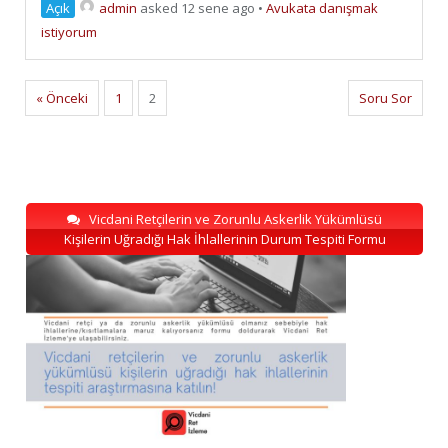
Açık
admin
asked 12 sene ago
•
Avukata danışmak
istiyorum
« Önceki
1
2
Soru Sor
Vicdani Retçilerin ve Zorunlu Askerlik Yükümlüsü
Kişilerin Uğradığı Hak İhlallerinin Durum Tespiti Formu