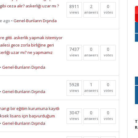
gibi ceza alır? askerliği uzar mı ?
8911
2
0
views
answers
votes
e ago
•
Genel-Bunların Dışında
 gitti. askerlik yapmak istemiyor
ilesi gece zorla birliğine geri
7437
0
0
askerliği uzar mı? ne yapmamız
views
answers
votes
•
Genel-Bunların Dışında
5928
1
0
views
answers
votes
•
Genel-Bunların Dışında
angi bir eğitim kurumuna kayıtlı
3047
0
0
üksek lisans için başvurduğum
views
answers
votes
T
•
Genel-Bunların Dışında
R