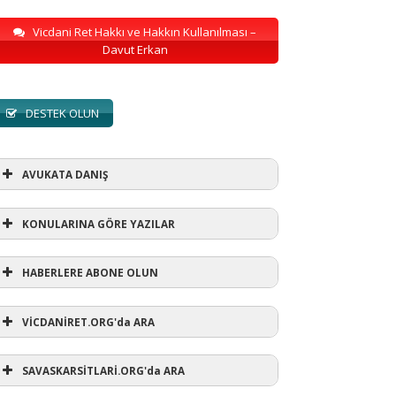
Vicdani Ret Hakkı ve Hakkın Kullanılması –
Davut Erkan
DESTEK OLUN
AVUKATA DANIŞ
KONULARINA GÖRE YAZILAR
HABERLERE ABONE OLUN
KONULARINA GÖRE YAZILAR
VİCDANİRET.ORG'da ARA
AVUKATA DANIŞ
(1)
SAVASKARSİTLARİ.ORG'da ARA
refusewar
(3)
ur' ihtarı