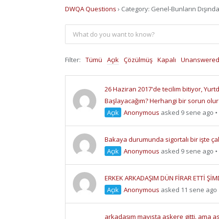
DWQA Questions
›
Category: Genel-Bunların Dışınd
Filter:
Tümü
Açık
Çözülmüş
Kapalı
Unanswere
26 Haziran 2017'de tecilim bitiyor, Yur
Başlayacağım? Herhangi bir sorun olur
Açık
Anonymous
asked 9 sene ago
•
Bakaya durumunda sigortalı bir işte çal
Açık
Anonymous
asked 9 sene ago
•
ERKEK ARKADAŞIM DÜN FİRAR ETTİ ŞİMDİ
Açık
Anonymous
asked 11 sene ago
arkadaşım mayısta askere gitti. ama as