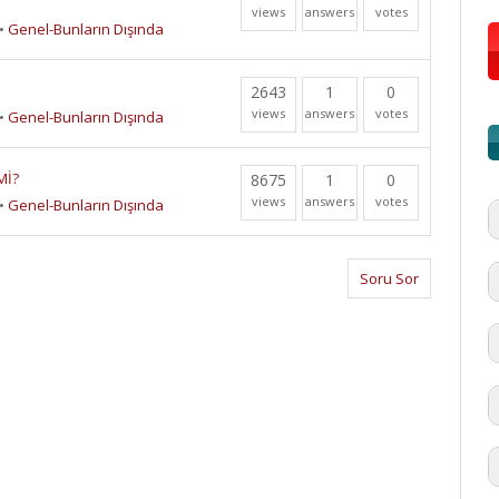
views
answers
votes
•
Genel-Bunların Dışında
2643
1
0
views
answers
votes
•
Genel-Bunların Dışında
Mİ?
8675
1
0
views
answers
votes
•
Genel-Bunların Dışında
Soru Sor
#
'd