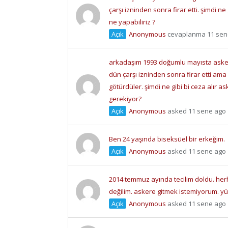
çarşı izninden sonra firar etti. şimdi ne 
ne yapabiliriz ?
Açık
Anonymous
cevaplanma 11 sen
arkadaşım 1993 doğumlu mayısta askere
dün çarşı izninden sonra firar etti ama a
götürdüler. şimdi ne gibi bi ceza alır 
gerekiyor?
Açık
Anonymous
asked 11 sene ago
Ben 24 yaşında biseksüel bir erkeğim.
Açık
Anonymous
asked 11 sene ago
2014 temmuz ayında tecilim doldu. herh
değilim. askere gitmek istemiyorum. y
Açık
Anonymous
asked 11 sene ago