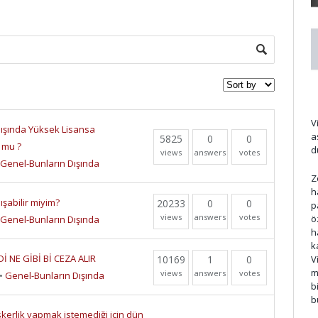
a
d
V
tdışında Yüksek Lisansa
a
5825
0
0
 mu ?
d
views
answers
votes
Genel-Bunların Dışında
Z
h
ışabilir miyim?
20233
0
0
p
views
answers
votes
ö
Genel-Bunların Dışında
h
k
 NE GİBİ Bİ CEZA ALIR
V
10169
1
0
m
views
answers
votes
•
Genel-Bunların Dışında
b
b
kerlik yapmak istemediği için dün