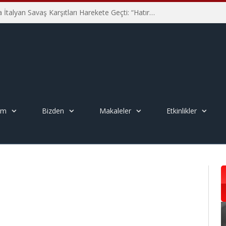
Hiroşima’nın 81. Yılında İtalyan Savaş Karşıtları Harekete Geçti: “Hatırlamak yeterli değil”
em
Bizden
Makaleler
Etkinlikler