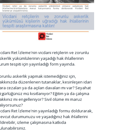
icdani Ret İzleme'nin vicdani retçilerin ve zorunlu
skerlik yükümlülerinin yaşadığı hak ihlallerinin
urum tespiti için yayınladığı form yayında.
orunlu askerlik yapmak istemediğiniz için,
akkınızda düzenlenen tutanaklar, kesinleşen idari
ara cezaları ya da açılan davaları mı var? Seyahat
zgürlüğünüz mü kısıtlanıyor? Eğitim ya da çalışma
akkınız mı engelleniyor? Sivil ölüme mi maruz
alıyorsunuz?
icdani Ret İzleme'nin yayınladığı formu doldurarak,
evcut durumunuzu ve yaşadığınız hak ihlallerini
ildirebilir, izleme çalışmasına katkıda
ulunabilirsiniz.