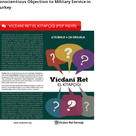
onscientious Objection to Military Service in
urkey
VİCDANİ RET EL KİTAPÇIĞI (PDF İNDİR)