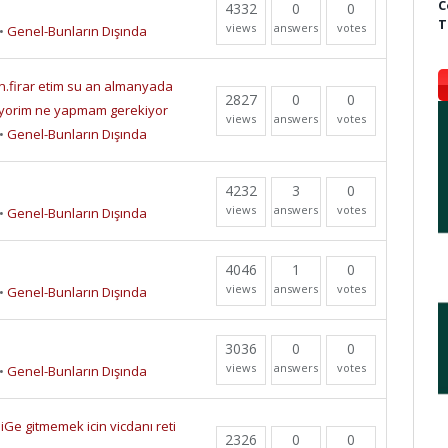
C
4332
0
0
T
views
answers
votes
•
Genel-Bunların Dışında
n.firar etim su an almanyada
2827
0
0
oyorim ne yapmam gerekiyor
views
answers
votes
•
Genel-Bunların Dışında
4232
3
0
views
answers
votes
•
Genel-Bunların Dışında
4046
1
0
views
answers
votes
•
Genel-Bunların Dışında
3036
0
0
views
answers
votes
•
Genel-Bunların Dışında
Ge gitmemek icin vicdanı reti
2326
0
0