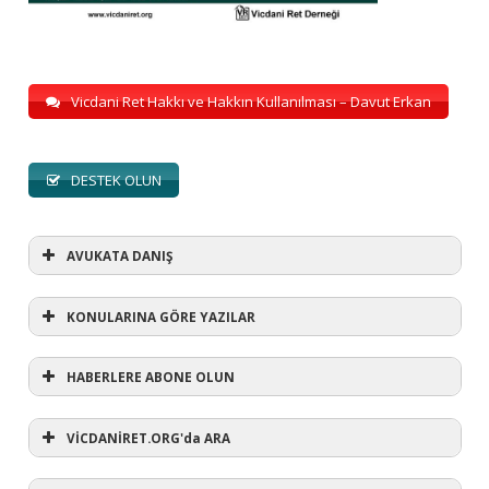
Vicdani Ret Hakkı ve Hakkın Kullanılması – Davut Erkan
DESTEK OLUN
AVUKATA DANIŞ
KONULARINA GÖRE YAZILAR
HABERLERE ABONE OLUN
KONULARINA GÖRE YAZILAR
AVUKATA DANIŞ
VİCDANİRET.ORG'da ARA