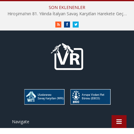
SON EKLENENLER
Hiroşima’nın 81. Yılında İtalyan Savaş Karşıtları Harekete Geçti: “Hatırlamak yeterli değil”
RSS
Facebook
Twitter
Navigate