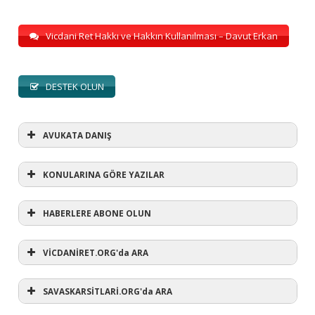
Vicdani Ret Hakkı ve Hakkın Kullanılması – Davut Erkan
DESTEK OLUN
AVUKATA DANIŞ
KONULARINA GÖRE YAZILAR
HABERLERE ABONE OLUN
KONULARINA GÖRE YAZILAR
AVUKATA DANIŞ
VİCDANİRET.ORG'da ARA
(1)
SAVASKARSİTLARİ.ORG'da ARA
#refusewar
(3)
'dur' ihtarı