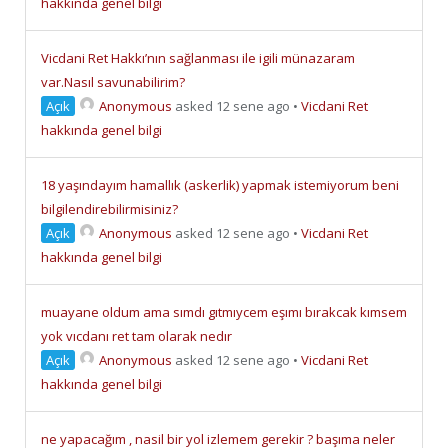
hakkında genel bilgi
Vicdani Ret Hakkı’nın sağlanması ile igili münazaram
var.Nasıl savunabilirim?
Açık
Anonymous
asked 12 sene ago
•
Vicdani Ret
hakkında genel bilgi
18 yaşındayım hamallık (askerlik) yapmak istemiyorum beni
bilgilendirebilirmisiniz?
Açık
Anonymous
asked 12 sene ago
•
Vicdani Ret
hakkında genel bilgi
muayane oldum ama sımdı gıtmıycem eşımı bırakcak kımsem
yok vıcdanı ret tam olarak nedır
Açık
Anonymous
asked 12 sene ago
•
Vicdani Ret
hakkında genel bilgi
ne yapacağım , nasil bir yol izlemem gerekir ? başıma neler