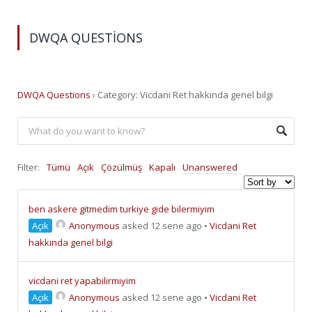
DWQA QUESTIONS
DWQA Questions
›
Category: Vicdani Ret hakkında genel bilgi
Filter:
Tümü
Açık
Çözülmüş
Kapalı
Unanswered
ben askere gitmedim turkiye gide bilermiyim
Açık
Anonymous
asked 12 sene ago
•
Vicdani Ret
hakkında genel bilgi
vicdani ret yapabilirmiyim
Açık
Anonymous
asked 12 sene ago
•
Vicdani Ret