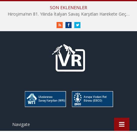
SON EKLENENLER
Hiroşima’nın 81. Yılında İtalyan Savaş Karşıtları Harekete Geçti: “Hatırlamak yeterli değil”
RSS
Facebook
Twitter
Navigate