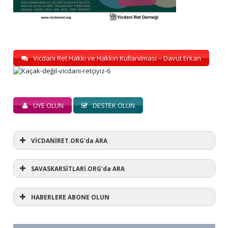
Vicdani Ret Hakkı ve Hakkın Kullanılması – Davut Erkan
ÜYE OLUN
DESTEK OLUN
VİCDANİRET.ORG'da ARA
SAVASKARSİTLARİ.ORG'da ARA
HABERLERE ABONE OLUN