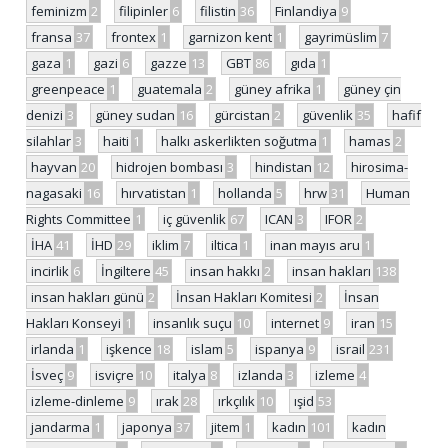
feminizm
2
filipinler
6
filistin
36
Finlandiya
9
fransa
37
frontex
1
garnizon kent
1
gayrimüslim
7
gaza
1
gazi
6
gazze
13
GBT
86
gıda
1
greenpeace
1
guatemala
2
güney afrika
1
güney çin
denizi
3
güney sudan
16
gürcistan
2
güvenlik
35
hafif
silahlar
3
haiti
1
halkı askerlikten soğutma
1
hamas
2
hayvan
20
hidrojen bombası
3
hindistan
12
hirosima-
nagasaki
16
hırvatistan
1
hollanda
5
hrw
31
Human
Rights Committee
1
iç güvenlik
67
ICAN
3
IFOR
2
İHA
41
İHD
29
iklim
7
iltica
1
inan mayıs aru
1
incirlik
6
İngiltere
45
insan hakkı
2
insan hakları
138
insan hakları günü
2
İnsan Hakları Komitesi
2
İnsan
Hakları Konseyi
1
insanlık suçu
10
internet
9
iran
15
irlanda
1
işkence
18
islam
5
ispanya
9
israil
231
İsveç
9
isviçre
10
italya
8
izlanda
3
izleme
4
izleme-dinleme
9
ırak
28
ırkçılık
10
ışid
53
jandarma
1
japonya
37
jitem
1
kadın
101
kadın