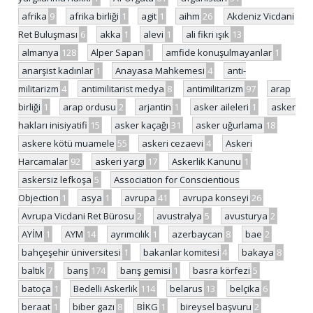
afrika
9
afrika birliği
1
agit
1
aihm
26
Akdeniz Vicdani
Ret Buluşması
6
akka
1
alevi
1
ali fikri ışık
13
almanya
128
Alper Sapan
1
amfide konuşulmayanlar
1
anarşist kadınlar
1
Anayasa Mahkemesi
4
anti-
militarizm
4
antimilitarist medya
8
antimilitarizm
97
arap
birliği
1
arap ordusu
2
arjantin
1
asker aileleri
1
asker
hakları inisiyatifi
15
asker kaçağı
31
asker uğurlama
18
askere kötü muamele
55
askeri cezaevi
4
Askeri
Harcamalar
92
askeri yargı
17
Askerlik Kanunu
1
askersiz lefkoşa
5
Association for Conscientious
Objection
1
asya
1
avrupa
41
avrupa konseyi
26
Avrupa Vicdani Ret Bürosu
2
avustralya
5
avusturya
2
AYİM
1
AYM
14
ayrımcılık
1
azerbaycan
8
bae
2
bahçeşehir üniversitesi
1
bakanlar komitesi
4
bakaya
8
baltık
7
barış
174
barış gemisi
1
basra körfezi
5
batoça
1
Bedelli Askerlik
114
belarus
13
belçika
6
beraat
1
biber gazı
8
BİKG
1
bireysel başvuru
2