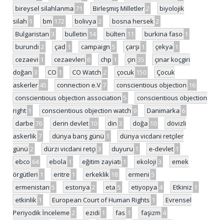
bireysel silahlanma
71
Birleşmiş Milletler
2
biyolojik
silah
1
bm
172
bolivya
2
bosna hersek
2
Bulgaristan
3
bulletin
14
bülten
11
burkina faso
1
burundi
2
çad
1
campaign
5
çarşı
1
çekya
1
cezaevi
1
cezaevleri
6
chp
1
çin
35
çınar koçgiri
doğan
3
CO
1
CO Watch
2
çocuk
150
Çocuk
askerler
45
connection e.V
7
conscientious objection
16
conscientious objection association
5
conscientious objection
right
1
conscientious objection watch
9
Danimarka
6
darbe
76
derin devlet
10
din
3
doğa
10
dövizli
askerlik
7
dünya barış günü
1
dünya vicdani retçiler
günü
2
dürzi vicdani retçi
3
duyuru
1
e-devlet
1
ebco
64
ebola
1
eğitim zayiatı
1
ekoloji
3
emek
örgütleri
1
eritre
1
erkeklik
18
ermeni
5
ermenistan
5
estonya
2
eta
5
etiyopya
4
Etkiniz
1
etkinlik
1
European Court of Human Rights
1
Evrensel
Periyodik İnceleme
2
ezidi
1
fas
1
faşizm
4