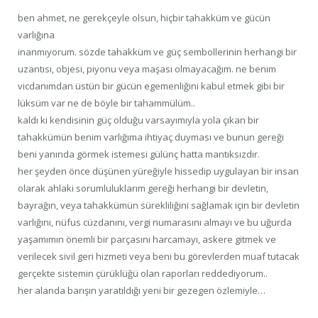
ben ahmet, ne gerekçeyle olsun, hiçbir tahakküm ve gücün
varlığına
inanmıyorum. sözde tahakküm ve güç sembollerinin herhangi bir
uzantısı, objesi, piyonu veya maşası olmayacağım. ne benim
vicdanımdan üstün bir gücün egemenliğini kabul etmek gibi bir
lüksüm var ne de böyle bir tahammülüm..
kaldı ki kendisinin güç olduğu varsayımıyla yola çıkan bir
tahakkümün benim varlığıma ihtiyaç duyması ve bunun gereği
beni yanında görmek istemesi gülünç hatta mantıksızdır.
her şeyden önce düşünen yüreğiyle hissedip uygulayan bir insan
olarak ahlaki sorumluluklarım gereği herhangi bir devletin,
bayrağın, veya tahakkümün sürekliliğini sağlamak için bir devletin
varlığını, nüfus cüzdanını, vergi numarasını almayı ve bu uğurda
yaşamımın önemli bir parçasını harcamayı, askere gitmek ve
verilecek sivil geri hizmeti veya beni bu görevlerden muaf tutacak
gerçekte sistemin çürüklüğü olan raporları reddediyorum..
her alanda barışın yaratıldığı yeni bir gezegen özlemiyle…