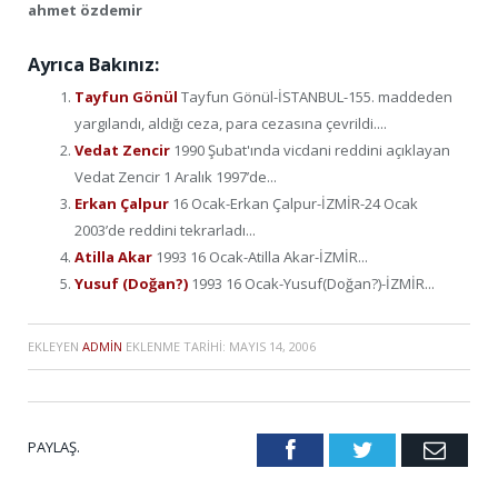
ahmet özdemir
Ayrıca Bakınız:
Tayfun Gönül
Tayfun Gönül-İSTANBUL-155. maddeden
yargılandı, aldığı ceza, para cezasına çevrildi....
Vedat Zencir
1990 Şubat'ında vicdani reddini açıklayan
Vedat Zencir 1 Aralık 1997’de...
Erkan Çalpur
16 Ocak-Erkan Çalpur-İZMİR-24 Ocak
2003’de reddini tekrarladı...
Atilla Akar
1993 16 Ocak-Atilla Akar-İZMİR...
Yusuf (Doğan?)
1993 16 Ocak-Yusuf(Doğan?)-İZMİR...
EKLEYEN
ADMIN
EKLENME TARIHI:
MAYIS 14, 2006
PAYLAŞ.
Facebook
Twitter
Emai