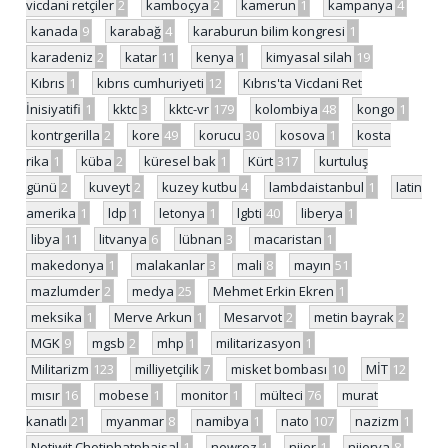
vicdani retçiler
2
kamboçya
2
kamerun
1
kampanya
4
kanada
9
karabağ
4
karaburun bilim kongresi
1
karadeniz
2
katar
11
kenya
1
kimyasal silah
19
Kıbrıs
1
kıbrıs cumhuriyeti
12
Kıbrıs'ta Vicdani Ret
İnisiyatifi
1
kktc
3
kktc-vr
179
kolombiya
48
kongo
1
kontrgerilla
2
kore
49
korucu
30
kosova
1
kosta
rika
1
küba
2
küresel bak
1
Kürt
317
kurtuluş
günü
2
kuveyt
2
kuzey kutbu
4
lambdaistanbul
1
latin
amerika
1
ldp
1
letonya
1
lgbti
40
liberya
1
libya
11
litvanya
6
lübnan
3
macaristan
1
makedonya
1
malakanlar
3
mali
8
mayın
51
mazlumder
2
medya
25
Mehmet Erkin Ekren
1
meksika
1
Merve Arkun
1
Mesarvot
2
metin bayrak
2
MGK
9
mgsb
2
mhp
1
militarizasyon
1
Militarizm
123
milliyetçilik
7
misket bombası
10
MİT
12
mısır
16
mobese
1
monitor
1
mülteci
76
murat
kanatlı
21
myanmar
8
namibya
1
nato
107
nazizm
1
Netiwit Chotiphatphaisal
1
newroz
1
nijer
1
nijerya
8