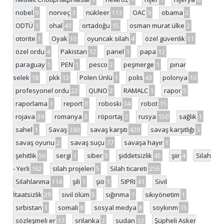
nobel
9
norveç
3
nükleer
113
OAC
9
obama
2
ODTÜ
1
ohal
43
ortadoğu
15
osman murat ülke
2
otorite
1
Oyak
10
oyuncak silah
4
özel güvenlik
11
özel ordu
4
Pakistan
12
panel
1
papa
12
paraguay
1
PEN
1
pesco
2
peşmerge
1
pınar
selek
18
pkk
12
Polen Ünlü
1
polis
43
polonya
10
profesyonel ordu
22
QUNO
2
RAMALC
1
rapor
5
raporlama
1
report
3
roboski
34
robot
15
rojava
39
romanya
3
röportaj
2
rusya
150
sağlık
1
sahel
1
Savaş
190
savaş karşıtı
420
savaş karşıtlığı
3
savaş oyunu
2
savaş suçu
77
savaşa hayır
1
şehitlik
56
sergi
1
siber
5
şiddetsizlik
45
şiir
4
Silah
- Yerli
162
silah projeleri
5
Silah ticareti
256
Silahlanma
114
şili
1
şiö
1
SIPRI
41
Sivil
İtaatsizlik
29
sivil ölüm
5
sığınma
1
sıkıyönetim
1
sırbistan
1
somali
8
sosyal medya
8
soykırım
15
sözleşmeli er
17
srilanka
2
sudan
12
Şüpheli Asker