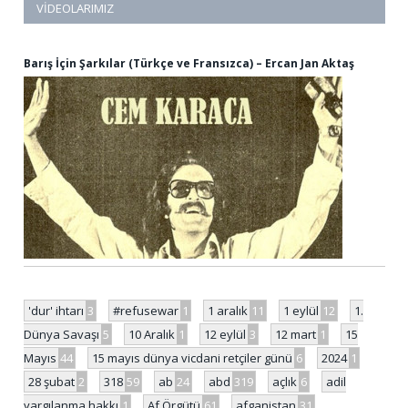
VIDEOLARIMIZ
Barış İçin Şarkılar (Türkçe ve Fransızca) – Ercan Jan Aktaş
'dur' ihtarı
3
#refusewar
1
1 aralık
11
1 eylül
12
1.
Dünya Savaşı
5
10 Aralık
1
12 eylül
3
12 mart
1
15
Mayıs
44
15 mayıs dünya vicdani retçiler günü
6
2024
1
28 şubat
2
318
59
ab
24
abd
319
açlık
6
adil
yargılanma hakkı
1
Af Örgütü
61
afganistan
31