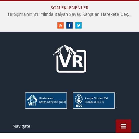
SON EKLENENLER
Hiroşima’nın 81. Yılında İtalyan Savaş Karşıtları Harekete Geçti: “Hatırlamak yeterli değil”
RSS
Facebook
Twitter
Navigate