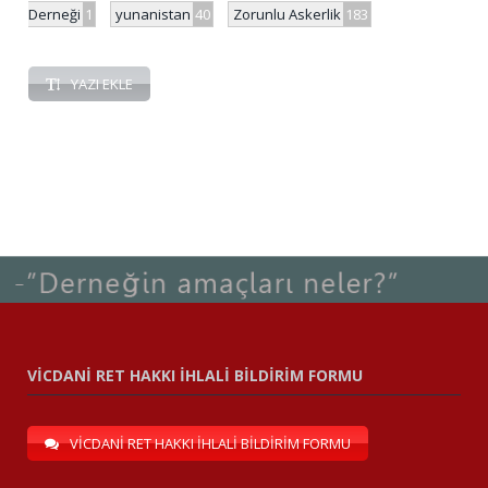
Derneği
1
yunanistan
40
Zorunlu Askerlik
183
YAZI EKLE
VİCDANİ RET HAKKI İHLALİ BİLDİRİM FORMU
VİCDANİ RET HAKKI İHLALİ BİLDİRİM FORMU