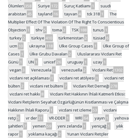
Ölümleri
358
Suriye
172
Suruç Katliamı
1
suudi
arabistan
45
tayland
16
tayvan
4
tck 318
1
The
Multiplier Effect Of The Violation Of The Right To Conscientious
Objection
1
tihv
5
toma
2
TSK
188
tunus
1
turkey
2
türkiye
410
türkmenistan
2
tüsiad
6
ucm
10
ukrayna
118
Ulke Group Cases
1
Ülke Group of
Cases
1
Ülke Grubu Davaları
2
Uluslararası Vicdani Ret
Günü
1
UN
1
unicef
26
uruguay
1
uzay
1
vegan
3
Venezuela
1
venezuella
2
Vicdani Ret
1302
vicdani ret açıklaması
1
vicdani ret atölyesi
1
vicdani ret
bülten
2
vicdani ret bülteni
7
Vicdani Ret Derneği
278
vicdani ret hakkı
8
Vicdani Ret Hakkının İhlali Katmerli Etkisi:
Vicdani Retçilerin Seyahat Özgürlüğünün Kısıtlanması ve Çalışma
Hakkının İhlali Raporu
1
vicdani ret izleme
53
vicdani
retçi
5
vr der
21
VR-DDER
1
WRİ
64
yayın
1
yehova
şahitleri
7
yemen
59
yeni zelanda
1
yeniçağ
1
yılık
rapor
1
yoklama kaçağı
2
Yunan Vicdani Retçiler