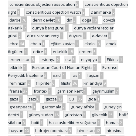
conscientious objection association
5
conscientious objection
right
1
conscientious objection watch
9
Danimarka
6
darbe
76
derin devlet
10
din
3
doğa
10
dövizli
askerlik
7
dünya barış günü
1
dünya vicdani retçiler
günü
2
dürzi vicdani retçi
3
duyuru
1
e-devlet
1
ebco
64
ebola
1
eğitim zayiatı
1
ekoloji
3
emek
örgütleri
1
eritre
1
erkeklik
18
ermeni
5
ermenistan
5
estonya
2
eta
5
etiyopya
4
Etkiniz
1
etkinlik
1
European Court of Human Rights
1
Evrensel
Periyodik İnceleme
2
ezidi
1
fas
1
faşizm
4
feminizm
2
filipinler
6
filistin
36
Finlandiya
9
fransa
37
frontex
1
garnizon kent
1
gayrimüslim
7
gaza
1
gazi
6
gazze
13
GBT
86
gıda
1
greenpeace
1
guatemala
2
güney afrika
1
güney çin
denizi
3
güney sudan
16
gürcistan
2
güvenlik
35
hafif
silahlar
3
haiti
1
halkı askerlikten soğutma
1
hamas
2
hayvan
20
hidrojen bombası
3
hindistan
12
hirosima-