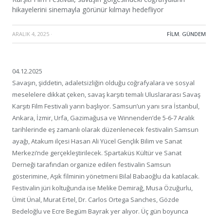
hikayelerini sinemayla görünür kılmayı hedefliyor
ARALIK 4, 2025
·
FILM
,
GÜNDEM
04.12.2025
Savaşın, şiddetin, adaletsizliğin olduğu coğrafyalara ve sosyal
meselelere dikkat çeken, savaş karşıtı temalı Uluslararası Savaş
Karşıtı Film Festivali yarın başlıyor. Samsun’un yanı sıra İstanbul,
Ankara, İzmir, Urfa, Gazimağusa ve Winnenden’de 5-6-7 Aralık
tarihlerinde eş zamanlı olarak düzenlenecek festivalin Samsun
ayağı, Atakum ilçesi Hasan Ali Yücel Gençlik Bilim ve Sanat
Merkezi’nde gerçekleştirilecek. Spartaküs Kültür ve Sanat
Derneği tarafından organize edilen festivalin Samsun
gösterimine, Aşık filminin yönetmeni Bilal Babaoğlu da katılacak.
Festivalin jüri koltuğunda ise Melike Demirağ, Musa Özuğurlu,
Ümit Ünal, Murat Ertel, Dr. Carlos Ortega Sanches, Gözde
Bedeloğlu ve Ecre Begüm Bayrak yer alıyor. Üç gün boyunca