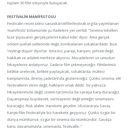
toplam 30 film izleyiciyle buluşacak.
FESTİVALİN MANİFESTOSU
Festivalin resmi sitesi savaskarsitifilmfestivali.org’da yayımlanan
‘manifesto’ bölümünde şu ifadelere yer verildi: “Sinema tekelleri
bize ‘piyasanın gerçekçelerini kabul edin’ diyor. Ama gerçek
onların pahalı setlerinde değil, bombalanan sokaklardadır. Bize
‘reytingi düşün’ diyorlar. Ama biz, parayı, kariyeri, şöhreti değil,
hakikati ve adaleti merkeze alıyoruz. Mücadelenin ve umudun
hikayelerini anlatıyoruz. Sadece film çekmeyeceğiz. Filmlerimizi
birlikte üretecek, birlikte paylaşacak, sokaklarda, mülteci
kamplarında, direniş çadırlarında göstereceğiz. Çünkü sinema, elit
festivallerin vitrini değil; halkların ortak dilidir. Ve yalnızca
hikayelerimizle değil, üretim tarzımızla da savaşa karşı duracağız.
Dayanışmayı büyütecek, sermayenin değil emeğin sinemasını
kuracağız. Risk alalım. Harekete geçelim. Uluslararası Savaş
Karşıtı Film Festivali’yle biz harekete geçiyoruz. Çünkü özgür bir
dünya mümkünse, özgür bir sinema da mümkündür. Savaşa
karşı, dayanışmayla, sinemayla, festivalle..”