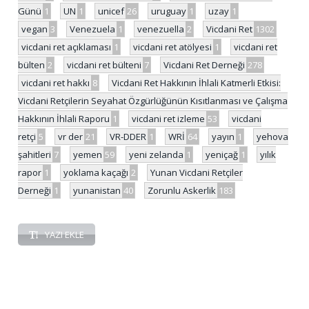
Günü
1
UN
1
unicef
26
uruguay
1
uzay
1
vegan
3
Venezuela
1
venezuella
2
Vicdani Ret
1302
vicdani ret açıklaması
1
vicdani ret atölyesi
1
vicdani ret
bülten
2
vicdani ret bülteni
7
Vicdani Ret Derneği
278
vicdani ret hakkı
8
Vicdani Ret Hakkının İhlali Katmerli Etkisi:
Vicdani Retçilerin Seyahat Özgürlüğünün Kısıtlanması ve Çalışma
Hakkının İhlali Raporu
1
vicdani ret izleme
53
vicdani
retçi
5
vr der
21
VR-DDER
1
WRİ
64
yayın
1
yehova
şahitleri
7
yemen
59
yeni zelanda
1
yeniçağ
1
yılık
rapor
1
yoklama kaçağı
2
Yunan Vicdani Retçiler
Derneği
1
yunanistan
40
Zorunlu Askerlik
183
YAZI EKLE