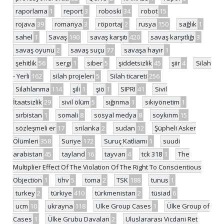
raporlama
1
report
3
roboski
34
robot
15
rojava
39
romanya
3
röportaj
2
rusya
150
sağlık
1
sahel
1
Savaş
190
savaş karşıtı
420
savaş karşıtlığı
3
savaş oyunu
2
savaş suçu
77
savaşa hayır
1
şehitlik
56
sergi
1
siber
5
şiddetsizlik
45
şiir
4
Silah
- Yerli
162
silah projeleri
5
Silah ticareti
256
Silahlanma
114
şili
1
şiö
1
SIPRI
41
Sivil
İtaatsizlik
29
sivil ölüm
5
sığınma
1
sıkıyönetim
1
sırbistan
1
somali
8
sosyal medya
8
soykırım
15
sözleşmeli er
17
srilanka
2
sudan
12
Şüpheli Asker
Ölümleri
358
Suriye
172
Suruç Katliamı
1
suudi
arabistan
45
tayland
16
tayvan
4
tck 318
1
The
Multiplier Effect Of The Violation Of The Right To Conscientious
Objection
1
tihv
5
toma
2
TSK
188
tunus
1
turkey
2
türkiye
410
türkmenistan
2
tüsiad
6
ucm
10
ukrayna
118
Ulke Group Cases
1
Ülke Group of
Cases
1
Ülke Grubu Davaları
2
Uluslararası Vicdani Ret