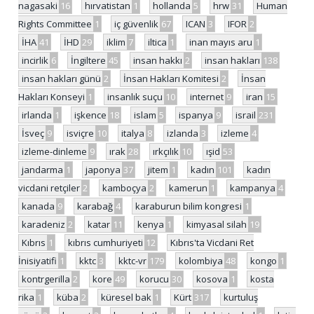
nagasaki
16
hırvatistan
1
hollanda
5
hrw
31
Human
Rights Committee
1
iç güvenlik
67
ICAN
3
IFOR
2
İHA
41
İHD
29
iklim
7
iltica
1
inan mayıs aru
1
incirlik
6
İngiltere
45
insan hakkı
2
insan hakları
138
insan hakları günü
2
İnsan Hakları Komitesi
2
İnsan
Hakları Konseyi
1
insanlık suçu
10
internet
9
iran
15
irlanda
1
işkence
18
islam
5
ispanya
9
israil
231
İsveç
9
isviçre
10
italya
8
izlanda
3
izleme
4
izleme-dinleme
9
ırak
28
ırkçılık
10
ışid
53
jandarma
1
japonya
37
jitem
1
kadın
101
kadın
vicdani retçiler
2
kamboçya
2
kamerun
1
kampanya
4
kanada
9
karabağ
4
karaburun bilim kongresi
1
karadeniz
2
katar
11
kenya
1
kimyasal silah
19
Kıbrıs
1
kıbrıs cumhuriyeti
12
Kıbrıs'ta Vicdani Ret
İnisiyatifi
1
kktc
3
kktc-vr
179
kolombiya
48
kongo
1
kontrgerilla
2
kore
49
korucu
30
kosova
1
kosta
rika
1
küba
2
küresel bak
1
Kürt
317
kurtuluş