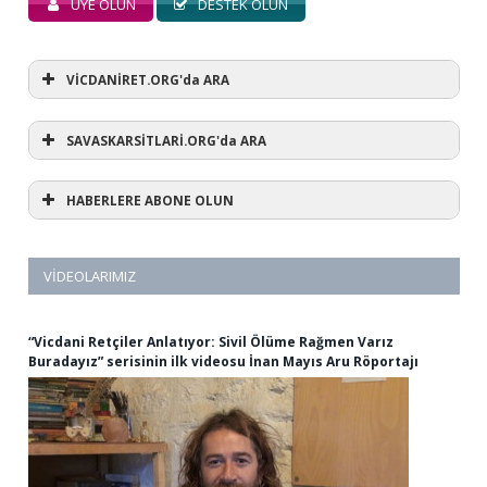
ÜYE OLUN
DESTEK OLUN
VİCDANİRET.ORG'da ARA
SAVASKARSİTLARİ.ORG'da ARA
HABERLERE ABONE OLUN
VIDEOLARIMIZ
“Vicdani Retçiler Anlatıyor: Sivil Ölüme Rağmen Varız
Buradayız” serisinin ilk videosu İnan Mayıs Aru Röportajı