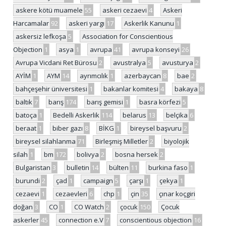
askere kötü muamele
55
askeri cezaevi
4
Askeri
Harcamalar
92
askeri yargı
17
Askerlik Kanunu
1
askersiz lefkoşa
5
Association for Conscientious
Objection
1
asya
1
avrupa
41
avrupa konseyi
26
Avrupa Vicdani Ret Bürosu
2
avustralya
5
avusturya
2
AYİM
1
AYM
14
ayrımcılık
1
azerbaycan
8
bae
2
bahçeşehir üniversitesi
1
bakanlar komitesi
4
bakaya
8
baltık
7
barış
174
barış gemisi
1
basra körfezi
5
batoça
1
Bedelli Askerlik
114
belarus
13
belçika
6
beraat
1
biber gazı
8
BİKG
1
bireysel başvuru
2
bireysel silahlanma
71
Birleşmiş Milletler
2
biyolojik
silah
1
bm
172
bolivya
2
bosna hersek
2
Bulgaristan
3
bulletin
14
bülten
11
burkina faso
1
burundi
2
çad
1
campaign
5
çarşı
1
çekya
1
cezaevi
1
cezaevleri
6
chp
1
çin
35
çınar koçgiri
doğan
3
CO
1
CO Watch
2
çocuk
150
Çocuk
askerler
45
connection e.V
7
conscientious objection
16