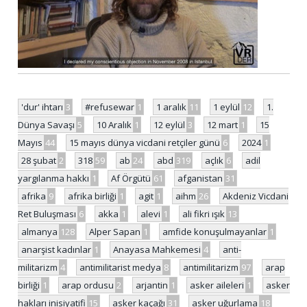
'dur' ihtarı
3
#refusewar
1
1 aralık
11
1 eylül
12
1.
Dünya Savaşı
5
10 Aralık
1
12 eylül
3
12 mart
1
15
Mayıs
44
15 mayıs dünya vicdani retçiler günü
6
2024
1
28 şubat
2
318
59
ab
24
abd
319
açlık
6
adil
yargılanma hakkı
1
Af Örgütü
61
afganistan
31
afrika
9
afrika birliği
1
agit
1
aihm
26
Akdeniz Vicdani
Ret Buluşması
6
akka
1
alevi
1
ali fikri ışık
13
almanya
128
Alper Sapan
1
amfide konuşulmayanlar
1
anarşist kadınlar
1
Anayasa Mahkemesi
4
anti-
militarizm
4
antimilitarist medya
8
antimilitarizm
97
arap
birliği
1
arap ordusu
2
arjantin
1
asker aileleri
1
asker
hakları inisiyatifi
15
asker kaçağı
31
asker uğurlama
18