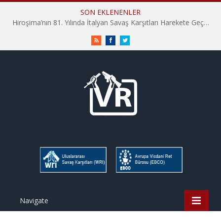
SON EKLENENLER
Hiroşima’nın 81. Yılında İtalyan Savaş Karşıtları Harekete Geçti: “Hatırlamak yeterli değil”
RSS
Facebook
Twitter
Navigate