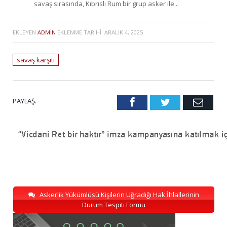
savaş sırasında, Kıbrıslı Rum bir grup asker ile...
EKLEYEN
ADMIN
EKLENME TARIHI:
ARALIK 4, 2025
savaş karşıtı
PAYLAŞ.
Facebook
Twitter
Emai
Askerlik Yükümlüsü Kişilerin Uğradığı Hak İhlallerinin
Durum Tespiti Formu