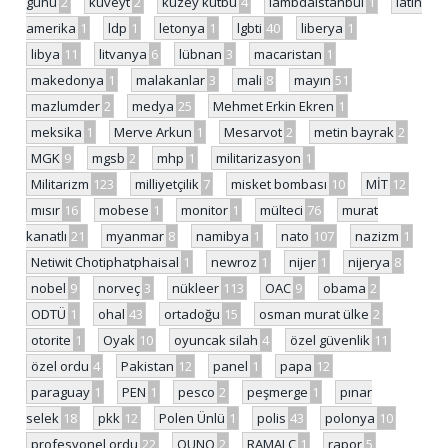
günü
2
kuveyt
2
kuzey kutbu
4
lambdaistanbul
1
latin
amerika
1
ldp
1
letonya
1
lgbti
40
liberya
1
libya
11
litvanya
6
lübnan
3
macaristan
1
makedonya
1
malakanlar
3
mali
8
mayın
51
mazlumder
2
medya
25
Mehmet Erkin Ekren
1
meksika
1
Merve Arkun
1
Mesarvot
2
metin bayrak
2
MGK
9
mgsb
2
mhp
1
militarizasyon
1
Militarizm
123
milliyetçilik
7
misket bombası
10
MİT
12
mısır
16
mobese
1
monitor
1
mülteci
76
murat
kanatlı
21
myanmar
8
namibya
1
nato
107
nazizm
1
Netiwit Chotiphatphaisal
1
newroz
1
nijer
1
nijerya
8
nobel
9
norveç
3
nükleer
113
OAC
9
obama
2
ODTÜ
1
ohal
43
ortadoğu
15
osman murat ülke
2
otorite
1
Oyak
10
oyuncak silah
4
özel güvenlik
11
özel ordu
4
Pakistan
12
panel
1
papa
12
paraguay
1
PEN
1
pesco
2
peşmerge
1
pınar
selek
18
pkk
12
Polen Ünlü
1
polis
43
polonya
10
profesyonel ordu
22
QUNO
2
RAMALC
1
rapor
5