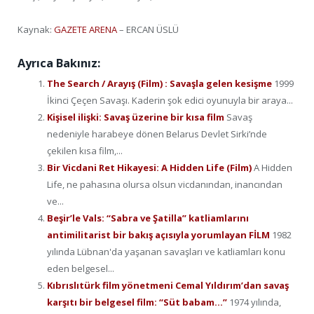
Kaynak:
GAZETE ARENA
– ERCAN ÜSLÜ
Ayrıca Bakınız:
The Search / Arayış (Film) : Savaşla gelen kesişme
1999
İkinci Çeçen Savaşı. Kaderin şok edici oyunuyla bir araya...
Kişisel ilişki: Savaş üzerine bir kısa film
Savaş
nedeniyle harabeye dönen Belarus Devlet Sirki’nde
çekilen kısa film,...
Bir Vicdani Ret Hikayesi: A Hidden Life (Film)
A Hidden
Life, ne pahasına olursa olsun vicdanından, inancından
ve...
Beşir’le Vals: “Sabra ve Şatilla” katliamlarını
antimilitarist bir bakış açısıyla yorumlayan FİLM
1982
yılında Lübnan'da yaşanan savaşları ve katliamları konu
eden belgesel...
Kıbrıslıtürk film yönetmeni Cemal Yıldırım’dan savaş
karşıtı bir belgesel film: “Süt babam…”
1974 yılında,