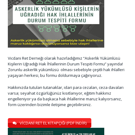
Vicdani Ret Derneği olarak hazırladığımız “Askerlik Yükümlüsü
Kişilerin Uğradığı Hak İhlallerinin Durum Tespiti Formu” yayında!
Zorunlu askerlik yükümlüsü olması sebebiyle çeşitli hak ihlalleri
yaşayan herkesi, bu formu doldurmaya çağırıyoruz.
Hakkınızda tutulan tutanaklar, idari para cezaları, ceza davaları
varsa; seyahat özgürlüğünüz kısıtlanıyor, eğitim hakkınız
engelleniyor ya da başkaca hak ihlallerine maruz kalıyorsanız,
form üzerinden bizimle iletişime geçebilirsiniz.
VİCDANİ RET EL KİTAPÇIĞI (PDF İNDİR)