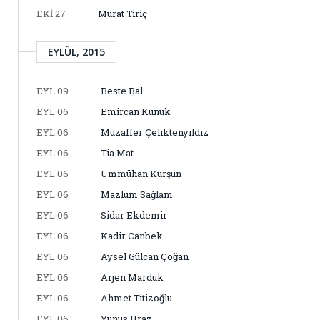
EKI 27
Murat Tiriç
EYLÜL, 2015
EYL 09
Beste Bal
EYL 06
Emircan Kunuk
EYL 06
Muzaffer Çeliktenyıldız
EYL 06
Tia Mat
EYL 06
Ümmühan Kurşun
EYL 06
Mazlum Sağlam
EYL 06
Sidar Ekdemir
EYL 06
Kadir Canbek
EYL 06
Aysel Gülcan Çoğan
EYL 06
Arjen Marduk
EYL 06
Ahmet Titizoğlu
EYL 06
Yunus Uraz