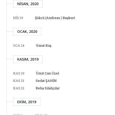
NISAN, 2020
NIS 19
Şükrü (Andreas ) Başkurt
OCAK, 2020
OCA 14
Umut Kuş
KASIM, 2019
KAS 19
Ümit Can Özel
KAS 13
Sedat ŞAHİN
KAS 12
Reha Silahçılar
EKIM, 2019