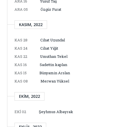
ARA 16
Yusuf Taş
ARA 05
Özgür Furat
KASIM, 2022
KAS 28
Cihat Uzundal
KAS 24
Cihat Yiğit
KAS 22
Umuthan Tekel
KAS 16
Sadettin kaplan
KAS 15
Bünyamin Arslan
KAS 08
Merwan Yüksel
EKIM, 2022
EKI 02
Şeyhmus Albayrak
EYLÜL, 2022