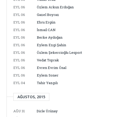
EYL 06
Özlem Arkun Erdoğan
EYL 06
Gazel Boyraz
EYL 06
Ebru Ergün
EYL 06
İsmail CAN
EYL 06
Berke Aydoğan
EYL 06
Eylem Ezgi Şahin
EYL 06
Özlem Şekercioğlu Lesport
EYL 06
Vedat Toprak
EYL 06
Evren Evrim Önal
EYL 06
Eylem Soner
EYL 04
Tahir Yazgılı
AĞUSTOS, 2015
AĞU 31
Dicle Ürünay