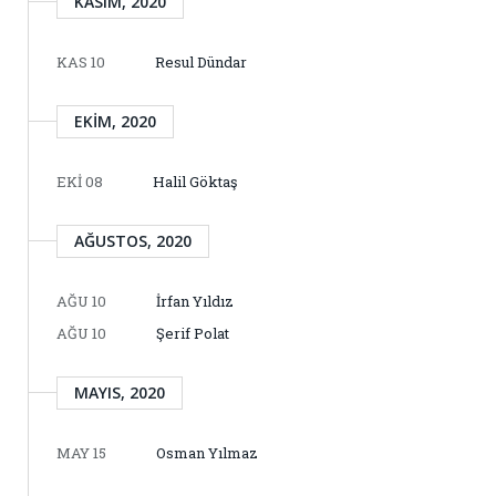
KASIM, 2020
KAS 10
Resul Dündar
EKIM, 2020
EKI 08
Halil Göktaş
AĞUSTOS, 2020
AĞU 10
İrfan Yıldız
AĞU 10
Şerif Polat
MAYIS, 2020
MAY 15
Osman Yılmaz