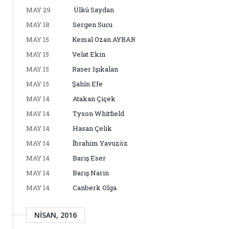
MAY 29
Ülkü Saydan
MAY 18
Sergen Sucu
MAY 15
Kemal Ozan AYBAR
MAY 15
Velat Ekin
MAY 15
Raser Işıkalan
MAY 15
Şahîn Efe
MAY 14
Atakan Çiçek
MAY 14
Tyson Whitfield
MAY 14
Hasan Çelik
MAY 14
İbrahim Yavuzöz
MAY 14
Barış Eser
MAY 14
Barış Narin
MAY 14
Canberk Olga
NISAN, 2016