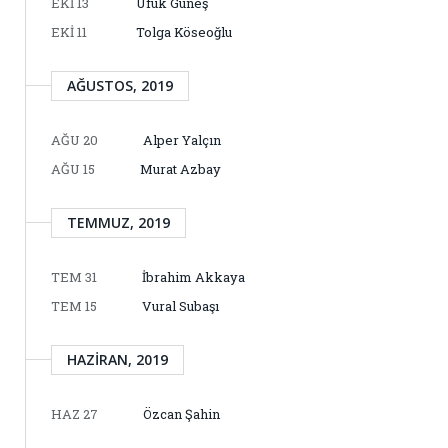
EKI 13
Ufuk Güneş
EKI 11
Tolga Köseoğlu
AĞUSTOS, 2019
AĞU 20
Alper Yalçın
AĞU 15
Murat Azbay
TEMMUZ, 2019
TEM 31
İbrahim Akkaya
TEM 15
Vural Subaşı
HAZIRAN, 2019
HAZ 27
Özcan Şahin