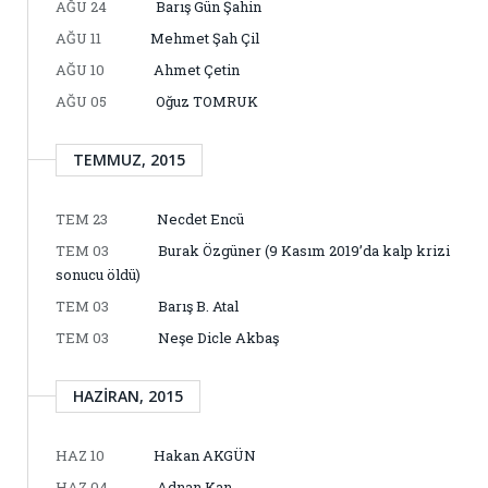
AĞU 24
Barış Gün Şahin
AĞU 11
Mehmet Şah Çil
AĞU 10
Ahmet Çetin
AĞU 05
Oğuz TOMRUK
TEMMUZ, 2015
TEM 23
Necdet Encü
TEM 03
Burak Özgüner (9 Kasım 2019’da kalp krizi
sonucu öldü)
TEM 03
Barış B. Atal
TEM 03
Neşe Dicle Akbaş
HAZIRAN, 2015
HAZ 10
Hakan AKGÜN
HAZ 04
Adnan Kan