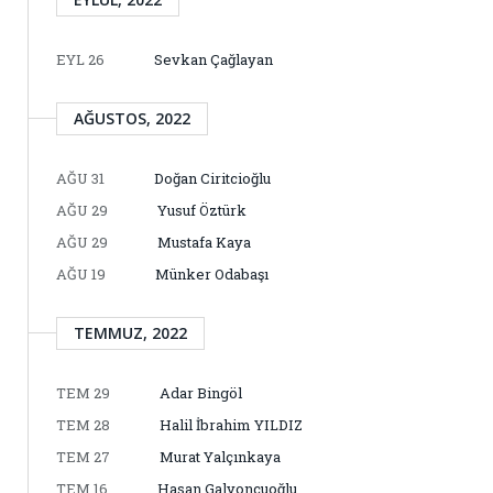
EYL 26
Sevkan Çağlayan
AĞUSTOS, 2022
AĞU 31
Doğan Ciritcioğlu
AĞU 29
Yusuf Öztürk
AĞU 29
Mustafa Kaya
AĞU 19
Münker Odabaşı
TEMMUZ, 2022
TEM 29
Adar Bingöl
TEM 28
Halil İbrahim YILDIZ
TEM 27
Murat Yalçınkaya
TEM 16
Hasan Galyoncuoğlu