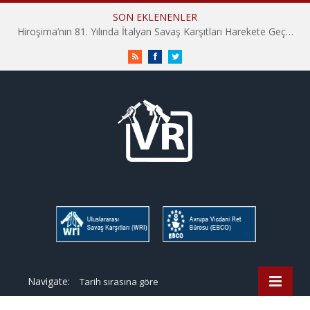
SON EKLENENLER
Hiroşima’nın 81. Yılında İtalyan Savaş Karşıtları Harekete Geçti: “Hatırlamak yeterli değil”
RSS
Facebook
Twitter
Navigate:
Tarih sırasına göre