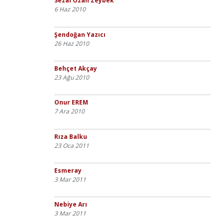
Sezai Ozan Zeybek
6 Haz 2010
Şendoğan Yazıcı
26 Haz 2010
Behçet Akçay
23 Ağu 2010
Onur EREM
7 Ara 2010
Rıza Balku
23 Oca 2011
Esmeray
3 Mar 2011
Nebiye Arı
3 Mar 2011