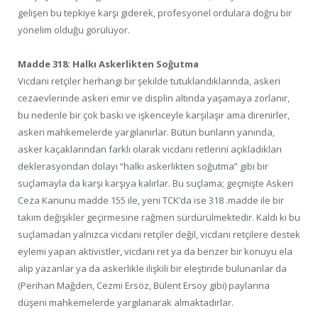
gelişen bu tepkiye karşı giderek, profesyonel ordulara doğru bir
yönelim olduğu görülüyor.
Madde 318: Halkı Askerlikten Soğutma
Vicdani retçiler herhangi bir şekilde tutuklandıklarında, askeri
cezaevlerinde askeri emir ve displin altında yaşamaya zorlanır,
bu nedenle bir çok baskı ve işkenceyle karşılaşır ama direnirler,
askeri mahkemelerde yargılanırlar. Bütün bunların yanında,
asker kaçaklarından farklı olarak vicdani retlerini açıkladıkları
deklerasyondan dolayı “halkı askerlikten soğutma” gibi bir
suçlamayla da karşı karşıya kalırlar. Bu suçlama; geçmişte Askeri
Ceza Kanunu madde 155 ile, yeni TCK’da ise 318 .madde ile bir
takım değişikler geçirmesine rağmen sürdürülmektedir. Kaldı ki bu
suçlamadan yalnızca vicdani retçiler değil, vicdani retçilere destek
eylemi yapan aktivistler, vicdani ret ya da benzer bir konuyu ela
alıp yazanlar ya da askerlikle ilişkili bir eleştiride bulunanlar da
(Perihan Mağden, Cezmi Ersöz, Bülent Ersoy gibi) paylarına
düşeni mahkemelerde yargılanarak almaktadırlar.