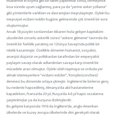
mülklerine el koyma gibi bir takım yaptırımlar sonuç vermeyince
kısa sürede uyum sağlanmış, para ya da “yerine asker yollama”
gibi yöntemlerle varlıkları ve davranışları meşrulaşmıştır. Öyleki bu
meşruiyet vicdani reddin bugüne gelmesinde çok önemli bir evre
oluşturmuştur.
Ancak 18.yüzyılın sonlarından itibaren hızla gelişen kapitalizm-
ulusdevlet-zorunlu askerlik süreci “askere gitmeme” tavrında da
önemli bir farklılık yaratmış ve 1.Dünya Savaşı’nda politik bir
nitelik kazanmıştır. Özellikle dönemin hümanist, sosyalist,
anarşist düşünür ve politikacıları tarafından bir emperyalist
paylaşım savaşı olarak adlandırılan savaşa karşı önemli bir
mücadele aracı olmuştur. Öyleki silah taşımaya ve orduda yer
almak istemeyenlere “vicdani redciler”, ‘Konçiler(conchies)’
denmesi bu dönemde ortaya çıkmıştır. İngiletere’de binlerce genç
bu nedenle hapsedilmiş, Almanya’da akıl hastanelerine
kapatılırken, Fransa’da 20 yıl, Rusya’da 4-6 yıl hapis cezalarına
çarptırılmışlar ya da kurşuna dizilmişlerdir.
Bu gelişme karşısında 1916 da İngiltere’de, anglo-Amerikan
ülkelerde ve kuzey avrupa ülkelerinde dini gerekçeli olarak