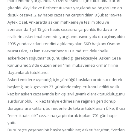
mahkemede yargılandılar. Özel ve Meletli için tutuklama kararı
çıkarıldı. Akyıldız ve Berber tutuksuz yargılandı ve öngörülen en
düşük cezaya, 2 ay hapis cezasına çarptırıldılar. 8 Şubat 1994′te
Aytek Özel, Ankara’da askeri mahkemeye teslim oldu ve
sonrasında 1 yıl 15 gün hapis cezasına çarptırıldı. Bu dava ile
sivillerin askeri mahkemede yargılanmasının yolu da açılmış oldu.
1995 yılında vicdani reddini açıklamış olan SKD başkanı Osman
Murat Ülke, 7 Ekim 1996 tarihinde TCK md.155′deki “halkı
askerlikten soğutma” suçunu işlediği gerekçesiyle, Askeri Ceza
Kanunu md.58′de düzenlenen “milli mukavemeti kırma” fiiline
dayanılarak tutuklandı.
Askeri emirlere uymadığı için gördüğü baskıları protesto ederek
başlattığı açlık grevinin 23. gününde talepleri kabul edildi ve ilk
kez bir askeri cezaevinde bir kişi sivil giyimli olarak tutukluluğunu
sürdürür oldu. İki kez tahliye edilmesine rağmen geri dönüp
duruşmalara katılan, bu nedenle de tekrar tutuklanan Ülke, 8 kez
“emre itaatsizlik” cezasına çarptırılarak toplam 701 gün hapis
yattı.
Bu süreçte yaşanan bir başka yenilik ise; Askeri Yargı’nın, “vicdani