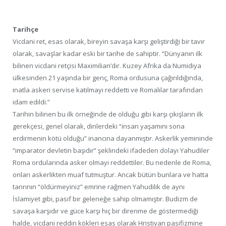
Tarihçe
Vicdani ret, esas olarak, bireyin savaşa karşı geliştirdiği bir tavır
olarak, savaşlar kadar eski bir tarihe de sahiptir. “Dünyanın ilk
bilinen vicdani retçisi Maximilian’dır. Kuzey Afrika da Numidiya
ülkesinden 21 yaşında bir genç, Roma ordusuna çağırıldığında,
inatla askeri servise katılmayı reddetti ve Romalılar tarafından
idam edildi.”
Tarihin bilinen bu ilk örneğinde de olduğu gibi karşı çıkışların ilk
gerekçesi, genel olarak, dinlerdeki “insan yaşamını sona
erdirmenin kötü olduğu” inancına dayanmıştır. Askerlik yemininde
“imparator devletin başıdır” şeklindeki ifadeden dolayı Yahudiler
Roma ordularında asker olmayı reddettiler. Bu nedenle de Roma,
onları askerlikten muaf tutmuştur. Ancak bütün bunlara ve hatta
tanrının “öldürmeyiniz” emrine rağmen Yahudilik de aynı
İslamiyet gibi, pasif bir geleneğe sahip olmamıştır. Budizm de
savaşa karşıdır ve güce karşı hiç bir direnme de göstermediği
halde, vicdani reddin kökleri esas olarak Hristiyan pasifizmine