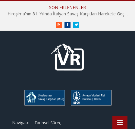
SON EKLENENLER
Hiroşima’nın 81. Yılında İtalyan Savaş Karşıtları Harekete Geçti: “Hatırlamak yeterli değil”
RSS
Facebook
Twitter
Navigate:
Tarihsel Süreç