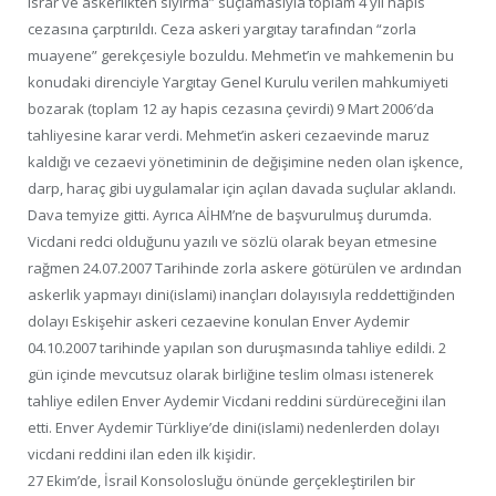
ısrar ve askerlikten sıyırma” suçlamasıyla toplam 4 yıl hapis
cezasına çarptırıldı. Ceza askeri yargıtay tarafından “zorla
muayene” gerekçesiyle bozuldu. Mehmet’in ve mahkemenin bu
konudaki direnciyle Yargıtay Genel Kurulu verilen mahkumiyeti
bozarak (toplam 12 ay hapis cezasına çevirdi) 9 Mart 2006′da
tahliyesine karar verdi. Mehmet’in askeri cezaevinde maruz
kaldığı ve cezaevi yönetiminin de değişimine neden olan işkence,
darp, haraç gibi uygulamalar için açılan davada suçlular aklandı.
Dava temyize gitti. Ayrıca AİHM’ne de başvurulmuş durumda.
Vicdani redci olduğunu yazılı ve sözlü olarak beyan etmesine
rağmen 24.07.2007 Tarihinde zorla askere götürülen ve ardından
askerlik yapmayı dini(islami) inançları dolayısıyla reddettiğinden
dolayı Eskişehir askeri cezaevine konulan Enver Aydemir
04.10.2007 tarihinde yapılan son duruşmasında tahliye edildi. 2
gün içinde mevcutsuz olarak birliğine teslim olması istenerek
tahliye edilen Enver Aydemir Vicdani reddini sürdüreceğini ilan
etti. Enver Aydemir Türkliye’de dini(islami) nedenlerden dolayı
vicdani reddini ilan eden ilk kişidir.
27 Ekim’de, İsrail Konsolosluğu önünde gerçekleştirilen bir