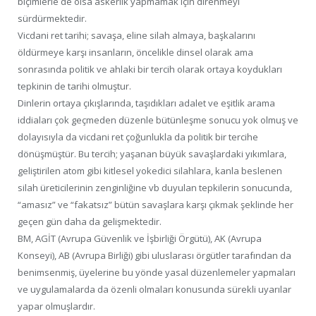
biçimlerle de olsa askerlik yapmamak için direnmeyi
sürdürmektedir.
Vicdani ret tarihi; savaşa, eline silah almaya, başkalarını
öldürmeye karşı insanların, öncelikle dinsel olarak ama
sonrasında politik ve ahlaki bir tercih olarak ortaya koydukları
tepkinin de tarihi olmuştur.
Dinlerin ortaya çıkışlarında, taşıdıkları adalet ve eşitlik arama
iddiaları çok geçmeden düzenle bütünleşme sonucu yok olmuş ve
dolayısıyla da vicdani ret çoğunlukla da politik bir tercihe
dönüşmüştür. Bu tercih; yaşanan büyük savaşlardaki yıkımlara,
geliştirilen atom gibi kitlesel yokedici silahlara, kanla beslenen
silah üreticilerinin zenginliğine vb duyulan tepkilerin sonucunda,
“amasız” ve “fakatsız” bütün savaşlara karşı çıkmak şeklinde her
geçen gün daha da gelişmektedir.
BM, AGİT (Avrupa Güvenlik ve İşbirliği Örgütü), AK (Avrupa
Konseyi), AB (Avrupa Birliği) gibi uluslarası örgütler tarafından da
benimsenmiş, üyelerine bu yönde yasal düzenlemeler yapmaları
ve uygulamalarda da özenli olmaları konusunda sürekli uyarılar
yapar olmuşlardır.