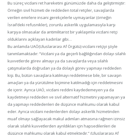
Bu süreç vicdani ret hareketini günümüzde daha da geliştirmiştir:
Örneğin sivil hizmeti de reddeden total retçiler, savaşlarda
verilen emirlere insani gerekçelerle uymayanlar (örneğin
İsrail’deki refusnikler), zorunlu askerlik uygulamasıyla karşı
karşıya olmasalar da antimilitarist bir yaklaşımla vicdani retçi
olduklarını açıklayan kadınlar gibi…
Bu anlamda UAÖ(Uluslararası Af Örgütü) vicdani retçiyi şöyle
tanımlamaktadır: “Vicdani ya da geçerli bağlılığından dolayı silahlı
kuvvetlerde görev almayı ya da savaşlarda veya silahlı
çatışmalarda doğrudan ya da dolaylı görev yapmayı reddeden
kişi. Bu, bütün savaşlara katılmayı reddetmese bile, bir savaşın
amaçları ya da yürütülme biçimine katılmadığı için reddetmesini
de içerir. Ayrıca UAÖ, vicdani reddini kaydedemeyen ya da
kaydetmeyi reddeden ve sivil alternatif hizmetini yapamayan ya
da yapmayı reddedenleri de düşünce mahkumu olarak kabul
eder. Ayrıca vicdani nedenlerden dolayı askerlik hizmetinden
muaf olmayı sağlayacak makul adımları atmasına rağmen izinsiz
olarak silahlı kuvvetlerden ayrıldıkları için hapsedilenleri de
düşünce mahkumu olarak kabul etmektedir.” (Uluslararası Af