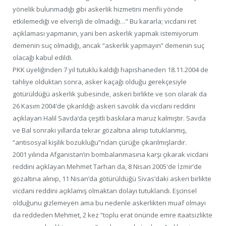
yönelik bulunmadığı gibi askerlik hizmetini menfii yönde
etkilemediği ve elverişli de olmadığı…” Bu kararla; vicdani ret
açıklaması yapmanın, yani ben askerlik yapmak istemiyorum
demenin suç olmadığı, ancak “askerlik yapmayın” demenin suç
olacağı kabul edildi.
PKK üyeliğinden 7 yıl tutuklu kaldığı hapishaneden 18.11.2004 de
tahliye olduktan sonra, asker kaçağı olduğu gerekçesiyle
götürüldüğü askerlik şubesinde, askeri birlikte ve son olarak da
26 Kasım 2004′de çıkarıldığı askeri savcılık da vicdani reddini
açıklayan Halil Savda’da çeşitli baskılara maruz kalmıştır. Savda
ve Bal sonraki yıllarda tekrar gözaltına alınıp tutuklanmış,
“antisosyal kişilik bozukluğu”ndan çürüğe çıkarılmışlardır.
2001 yılında Afganistan’ın bombalanmasına karşı çıkarak vicdani
reddini açıklayan Mehmet Tarhan da, 8 Nisan 2005′de İzmir’de
gözaltına alınıp, 11 Nisan’da götürüldüğü Sivas’daki askeri birlikte
vicdani reddini açıklamış olmaktan dolayı tutuklandı. Eşcinsel
olduğunu gizlemeyen ama bu nedenle askerlikten muaf olmayı
da reddeden Mehmet, 2 kez “toplu erat önünde emre itaatsizlikte