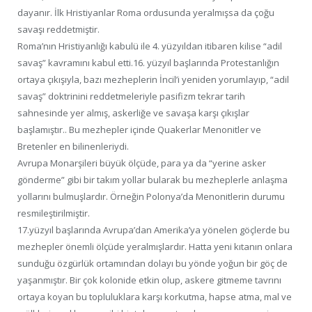
dayanır. İlk Hristiyanlar Roma ordusunda yeralmışsa da çoğu
savaşı reddetmiştir.
Roma’nın Hristiyanlığı kabulü ile 4. yüzyıldan itibaren kilise “adil
savaş” kavramını kabul etti.16. yüzyıl başlarında Protestanlığın
ortaya çıkışıyla, bazı mezheplerin İncil’i yeniden yorumlayıp, “adil
savaş” doktrinini reddetmeleriyle pasifizm tekrar tarih
sahnesinde yer almış, askerliğe ve savaşa karşı çıkışlar
başlamıştır.. Bu mezhepler içinde Quakerlar Menonitler ve
Bretenler en bilinenleriydi.
Avrupa Monarşileri büyük ölçüde, para ya da “yerine asker
gönderme” gibi bir takım yollar bularak bu mezheplerle anlaşma
yollarını bulmuşlardır. Örneğin Polonya’da Menonitlerin durumu
resmileştirilmiştir.
17.yüzyıl başlarında Avrupa’dan Amerika’ya yönelen göçlerde bu
mezhepler önemli ölçüde yeralmışlardır. Hatta yeni kıtanın onlara
sunduğu özgürlük ortamından dolayı bu yönde yoğun bir göç de
yaşanmıştır. Bir çok kolonide etkin olup, askere gitmeme tavrını
ortaya koyan bu topluluklara karşı korkutma, hapse atma, mal ve