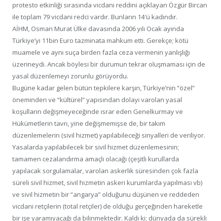
protesto etkinliği sırasında vicdani reddini açıklayan Özgür Bircan
ile toplam 79 vicdani redci vardır. Bunların 14′ü kadındır.
AİHM, Osman Murat Ülke davasında 2006 yılı Ocak ayında
Türkiye’yi 11bin Euro tazminata mahkum etti. Gerekçe; kötü
muamele ve aynı suça birden fazla ceza vermenin yanlışlığı
üzerineydi. Ancak böylesi bir durumun tekrar oluşmaması için de
yasal düzenlemeyi zorunlu görüyordu.
Bugüne kadar gelen bütün tepkilere karşın, Türkiye’nin “özel”
öneminden ve “kültürel” yapısından dolayı varolan yasal
koşulların değişmeyeceğinde ısrar eden Genelkurmay ve
Hükümetlerin tavrı, yine değişmemişse de, bir takım
düzenlemelerin (sivil hizmet) yapılabileceği sinyalleri de veriliyor.
Yasalarda yapılabilecek bir sivil hizmet düzenlemesinin;
tamamen cezalandırma amaçlı olacağı (çeşitli kurullarda
yapılacak sorgulamalar, varolan askerlik süresinden çok fazla
süreli sivil hizmet, sivil hizmetin askeri kurumlarda yapılması vb)
ve sivil hizmetin bir “angarya” olduğunu düşünen ve reddeden
vicdani retçilerin (total retçiler) de olduğu gerçeğinden hareketle
bir işe yaramıyacağı da bilinmektedir. Kaldı ki; dünyada da sürekli