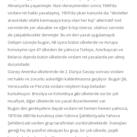
Almanya’da yaşanmıştır. Nazi deneyiminden sonra 1949′da
vicdani ret hakkı yasalaşmış, 1959′da çıkan kanunla da; “devletler
arasındaki silahlı karmaşaya karşı olan her kişi” alternatif sivil
servislerde yer alacaktır ve eğer ki kişi isterse, silahsız serviste
de çalışabilecektir denmiştir. Bu en ileri yasal uygulamaydı.
Gelişen süreçte bugün, AB üyesi bütün ülkelerde ve Avrupa
Konseyine üye 47 ülkeden de yalnızca Türkiye, Azerbaycan ve
Belarus dışında bütün ülkelerde vicdani ret yasalarda yer almış
durumdadır.
Güney Amerika ülkelerinde de 2. Dünya Savaşı sonrası vicdani
ret hakkı ve zorunlu askerliğin kaldırılmasına geçiliyor. Bugün Şili,
Venezuella ve Peru’da vicdani retçilerin başı beladan
kurtulmuyor. Brezilya ve Kolombiya gibi ülkelerde ise bir çok
muafiyet, diğer ülkelerde ise yasal düzenlemeler var.
Bugün dini gerekçelere dayalı vicdani ret hemen hemen yalnızca,
1870′de ABD’de kurulmuş olan Yahova Şahitleri(yada Yahova
Şehitleri) adı verilen grup tarafından sürdürülmektedir. İnanışları
gereği hiç de pasifist olmayan bu grup, bir çok ülkede, çeşitli