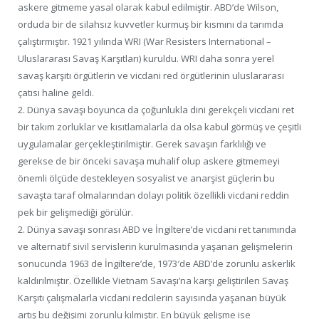
askere gitmeme yasal olarak kabul edilmiştir. ABD’de Wilson,
orduda bir de silahsız kuvvetler kurmuş bir kısmını da tarımda
çalıştırmıştır. 1921 yılında WRI (War Resisters International –
Uluslararası Savaş Karşıtları) kuruldu. WRI daha sonra yerel
savaş karşıtı örgütlerin ve vicdani red örgütlerinin uluslararası
çatısı haline geldi.
2. Dünya savaşı boyunca da çoğunlukla dini gerekçeli vicdani ret
bir takım zorluklar ve kısıtlamalarla da olsa kabul görmüş ve çeşitli
uygulamalar gerçekleştirilmiştir. Gerek savaşın farklılığı ve
gerekse de bir önceki savaşa muhalif olup askere gitmemeyi
önemli ölçüde destekleyen sosyalist ve anarşist güçlerin bu
savaşta taraf olmalarından dolayı politik özellikli vicdani reddin
pek bir gelişmediği görülür.
2. Dünya savaşı sonrası ABD ve İngiltere’de vicdani ret tanımında
ve alternatif sivil servislerin kurulmasında yaşanan gelişmelerin
sonucunda 1963 de İngiltere’de, 1973′de ABD’de zorunlu askerlik
kaldırılmıştır. Özellikle Vietnam Savaşı’na karşı geliştirilen Savaş
Karşıtı çalışmalarla vicdani redcilerin sayısında yaşanan büyük
artış bu değişimi zorunlu kılmıştır. En büyük gelişme ise