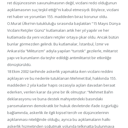
ret düşüncesinin savunulmasının değil, vicdani redci olduğunun
açıklamasının suç teşkil ettiği”ni kabul etmesiydi. Böylece, vicdani
ret haber ve yorumları 155. maddeden biraz korunur oldu.
O.Murat Ülke’nin tutukluluğu sırasında başlatılan “15 Mayıs Dünya
Vicdani Retçiler Günü” kutlamaları artık her yıl yapılır ve her
kutlamada da yeni vicdani retçiler ortaya çıkar oldu. Ancak bütün
bunlar görmezden gelindi. Bu kutlamalar, İstanbul, İzmir ve
Ankara’da “Militurizm” adıyla yapılan “turistik” gezilerle, militarist
yapı ve kurumların da teşhir edildiği antimilitarist bir etkinliğe
dönüştürüldü.
18 Ekim 2002 tarihinde askerlik yapmakta iken vicdani reddini
açıklayan ve bu nedenle tutuklanan Mehmet Bal, hakkında 155.
maddeden 2 yıla kadar hapis cezasıyla açılan davadan beraat
ederken, verilen karar da yine bir ilk olmuştur: “Mehmet Bal’ın
deklarasyonu ve buna destek mahiyetindeki basındaki
yansımalarının demokratik bir hukuk devletinde ifade özgürlüğü
bağlamında, askerlik ile ilgili kişisel tercih ve düşüncelerinin
açıklanması niteliğinde olduğu, ayrıca bu açıklamaların halkı
askerlik hizmetinden soğutmak yolunda telkinatta bulunmaya