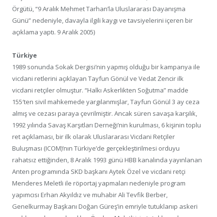
Örgütü, “9 Aralık Mehmet Tarhan’la Uluslararası Dayanışma
Günü” nedeniyle, davayla ilgili kaygı ve tavsiyelerini içeren bir
açıklama yaptı. 9 Aralık 2005)
Türkiye
1989 sonunda Sokak Dergisi’nin yapmış olduğu bir kampanya ile
vicdani retlerini açıklayan Tayfun Gönül ve Vedat Zencir ilk
vicdani retçiler olmuştur. “Halkı Askerlikten Soğutma” madde
155′ten sivil mahkemede yargılanmışlar, Tayfun Gönül 3 ay ceza
almış ve cezası paraya çevrilmiştir. Ancak süren savaşa karşılık,
1992 yılında Savaş Karşıtları Derneği’nin kurulması, 6 kişinin toplu
ret açıklaması, bir ilk olarak Uluslararası Vicdani Retçiler
Buluşması (ICOM)’nın Türkiye’de gerçekleştirilmesi orduyu
rahatsız ettiğinden, 8 Aralık 1993 günü HBB kanalında yayınlanan
Anten programında SKD başkanı Aytek Özel ve vicdani retçi
Menderes Meletli ile röportaj yapmaları nedeniyle program
yapımcısı Erhan Akyıldız ve muhabir Ali Tevfik Berber,
Genelkurmay Başkanı Doğan Güreş’in emriyle tutuklanıp askeri