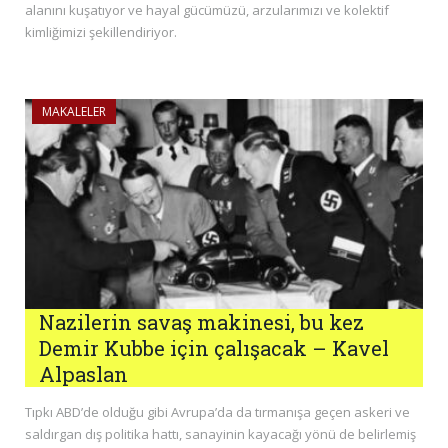
alanını kuşatıyor ve hayal gücümüzü, arzularımızı ve kolektif
kimliğimizi şekillendiriyor.
MAKALELER
Nazilerin savaş makinesi, bu kez
Demir Kubbe için çalışacak – Kavel
Alpaslan
Tıpkı ABD’de olduğu gibi Avrupa’da da tırmanışa geçen askeri ve
saldırgan dış politika hattı, sanayinin kayacağı yönü de belirlemiş