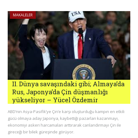
MAKALELER
II. Dünya savaşındaki gibi; Almaya’da
Rus, Japonya’da Çin düşmanlığı
yükseliyor – Yücel Özdemir
ABD’nin Asya-Pasifik’ye Çin’e karşı oluşturduğu kampın en etkili
gücü olmaya aday Japonya, kaybettiği pazarları kazanmayı,
ekonomiyi askeri harcamaları arttırarak canlandırmayı Çin ile
gireceği bir bilek güreşinde görüyor.