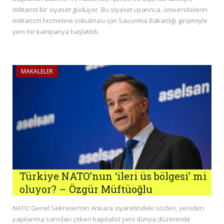
militarist bir siyaset güdüyor. Bu siyaset uyarınca, üniversitelerin
militarizm hizmetine sokulması için Savunma Bakanlığı girişimiyle
yeni bir kampanya başlatıldı.
MAKALELER
Türkiye NATO’nun ‘ileri üs bölgesi’ mi
oluyor? – Özgür Müftüoğlu
NATO Genel Sekreteri’nin Ankara ziyaretindeki sözleri, yeniden
yapılanma sancıları çeken kapitalist yeni dünya düzeninde