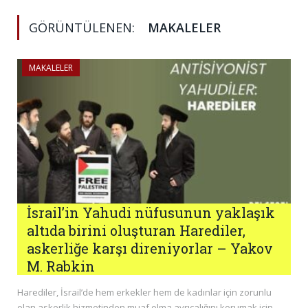
GÖRÜNTÜLENEN:
MAKALELER
MAKALELER
İsrail’in Yahudi nüfusunun yaklaşık
altıda birini oluşturan Harediler,
askerliğe karşı direniyorlar – Yakov
M. Rabkin
Harediler, İsrail’de hem erkekler hem de kadınlar için zorunlu
olan askerlik hizmetinden muaf olma ayrıcalığını korumak için