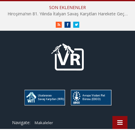
SON EKLENENLER
Hiroşima’nın 81. Yılında İtalyan Savaş Karşıtları Harekete Geçti: “Hatırlamak yeterli değil”
RSS
Facebook
Twitter
Navigate:
Makaleler