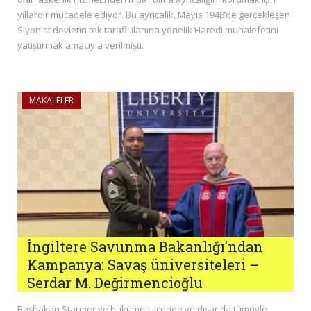
yıllardır mücadele ediyor. Bu ayrıcalık, Mayıs 1948’de gerçekleşen
Siyonist devletin tek taraflı ilanına yönelik Haredi muhalefetini
yatıştırmak amacıyla verilmişti.
MAKALELER
İngiltere Savunma Bakanlığı’ndan
Kampanya: Savaş üniversiteleri –
Serdar M. Değirmencioğlu
Başbakan Starmer ve hükümeti, içeride ve dışarıda tümüyle