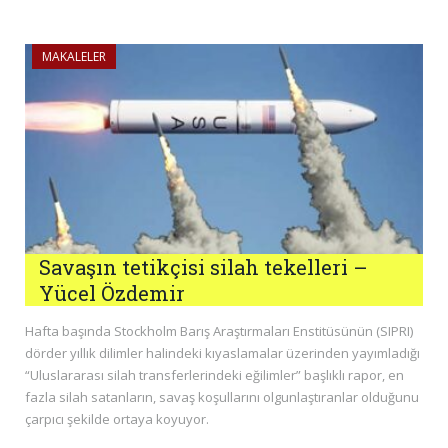
MAKALELER
Savaşın tetikçisi silah tekelleri –
Yücel Özdemir
Hafta başında Stockholm Barış Araştırmaları Enstitüsünün (SIPRI)
dörder yıllık dilimler halindeki kıyaslamalar üzerinden yayımladığı
“Uluslararası silah transferlerindeki eğilimler” başlıklı rapor, en
fazla silah satanların, savaş koşullarını olgunlaştıranlar olduğunu
çarpıcı şekilde ortaya koyuyor.