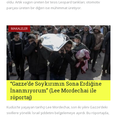
oldu: Artık vagon üreten bir tesis Leopard tankları; otomotiv
parçası üreten bir diğeri ise mühimmat üretiyor.
MAKALELER
“Gazze’de Soykırımın Sona Erdiğine
İnanmıyorum” (Lee Mordechai ile
röportaj)
Kudüs’te yaşayan tarihçi Lee Mordechai, son iki yılını Gazze’deki
sivillere yönelik İsrail şiddetini belgelemeye ayırdı. Bu röportajda,