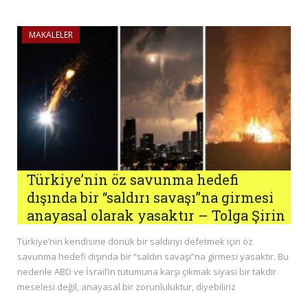
MAKALELER
Türkiye’nin öz savunma hedefi
dışında bir “saldırı savaşı”na girmesi
anayasal olarak yasaktır – Tolga Şirin
Türkiye’nin kendisine dönük bir saldırıyı defetmek için öz
savunma hedefi dışında bir “saldırı savaşı”na girmesi yasaktır. Bu
nedenle ABD ve İsrail’in tutumuna karşı çıkmak siyasi bir takdir
meselesi değil, anayasal bir zorunluluktur, diyebiliriz