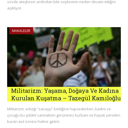
sözde ateşkesin ardından bile soykırımın neden devam ettiğini
açıklıyor.
MAKALELER
Militarizm: Yaşama, Doğaya Ve Kadına
Kurulan Kuşatma – Tazegül Kamiloğlu
Militarizm; erkeği “savaşçı” kimliğine hapsederken, kadını ve
çocuğu bu şiddet sarmalının görünmez kurbanı ve hayatı yeniden
kuran asıl öznesi haline getirir.