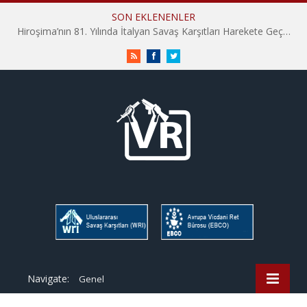
SON EKLENENLER
Hiroşima’nın 81. Yılında İtalyan Savaş Karşıtları Harekete Geçti: “Hatırlamak yeterli değil”
RSS
Facebook
Twitter
Navigate:
Genel