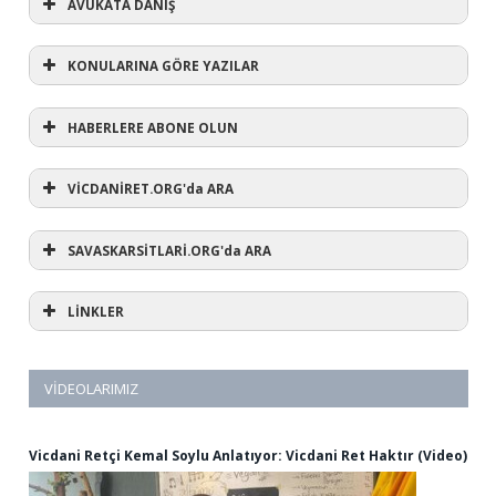
AVUKATA DANIŞ
KONULARINA GÖRE YAZILAR
HABERLERE ABONE OLUN
AVUKATA DANIŞ
VİCDANİRET.ORG'da ARA
SAVASKARSİTLARİ.ORG'da ARA
LİNKLER
VİDEOLARIMIZ
Vicdani Retçi Kemal Soylu Anlatıyor: Vicdani Ret Haktır (Video)