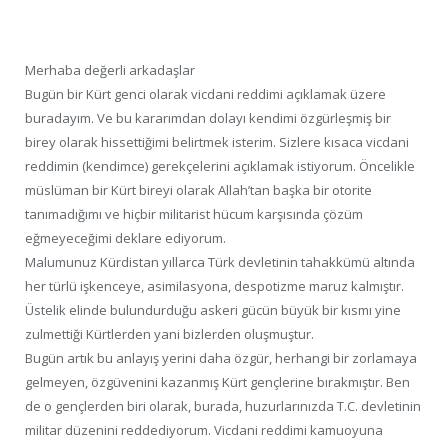
Merhaba değerli arkadaşlar
Bugün bir Kürt genci olarak vicdani reddimi açıklamak üzere
buradayım. Ve bu kararımdan dolayı kendimi özgürleşmiş bir
birey olarak hissettiğimi belirtmek isterim. Sizlere kısaca vicdani
reddimin (kendimce) gerekçelerini açıklamak istiyorum. Öncelikle
müslüman bir Kürt bireyi olarak Allah’tan başka bir otorite
tanımadığımı ve hiçbir militarist hücum karşısında çözüm
eğmeyeceğimi deklare ediyorum.
Malumunuz Kürdistan yıllarca Türk devletinin tahakkümü altında
her türlü işkenceye, asimilasyona, despotizme maruz kalmıştır.
Üstelik elinde bulundurduğu askeri gücün büyük bir kısmı yine
zulmettiği Kürtlerden yani bizlerden oluşmuştur.
Bugün artık bu anlayış yerini daha özgür, herhangi bir zorlamaya
gelmeyen, özgüvenini kazanmış Kürt gençlerine bırakmıştır. Ben
de o gençlerden biri olarak, burada, huzurlarınızda T.C. devletinin
militar düzenini reddediyorum. Vicdani reddimi kamuoyuna