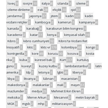
İsveç
9
isviçre
10
italya
8
izlanda
3
izleme
4
izleme-dinleme
9
ırak
28
ırkçılık
10
ışid
53
jandarma
1
japonya
37
jitem
1
kadın
101
kadın
vicdani retçiler
2
kamboçya
2
kamerun
1
kampanya
4
kanada
9
karabağ
4
karaburun bilim kongresi
1
karadeniz
2
katar
11
kenya
1
kimyasal silah
19
Kıbrıs
1
kıbrıs cumhuriyeti
12
Kıbrıs'ta Vicdani Ret
İnisiyatifi
1
kktc
3
kktc-vr
179
kolombiya
48
kongo
1
kontrgerilla
2
kore
49
korucu
30
kosova
1
kosta
rika
1
küba
2
küresel bak
1
Kürt
317
kurtuluş
günü
2
kuveyt
2
kuzey kutbu
4
lambdaistanbul
1
latin
amerika
1
ldp
1
letonya
1
lgbti
40
liberya
1
libya
11
litvanya
6
lübnan
3
macaristan
1
makedonya
1
malakanlar
3
mali
8
mayın
51
mazlumder
2
medya
25
Mehmet Erkin Ekren
1
meksika
1
Merve Arkun
1
Mesarvot
2
metin bayrak
2
MGK
9
mgsb
2
mhp
1
militarizasyon
1