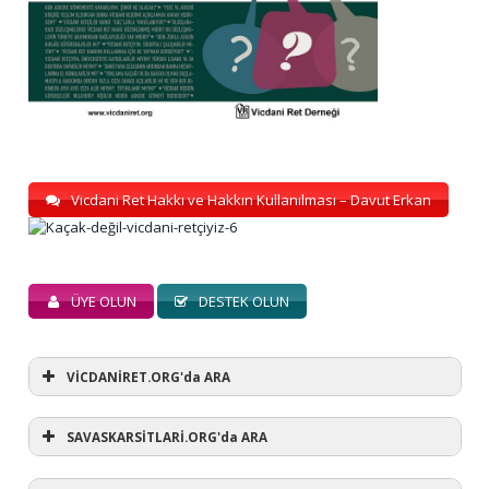
Vicdani Ret Hakkı ve Hakkın Kullanılması – Davut Erkan
ÜYE OLUN
DESTEK OLUN
VİCDANİRET.ORG'da ARA
SAVASKARSİTLARİ.ORG'da ARA