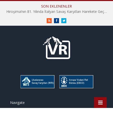
SON EKLENENLER
Hiroşima’nın 81. Yılında İtalyan Savaş Karşıtları Harekete Geçti: “Hatırlamak yeterli değil”
RSS
Facebook
Twitter
Navigate