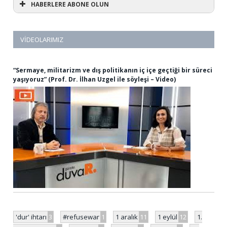
HABERLERE ABONE OLUN
VIDEOLARIMIZ
“Sermaye, militarizm ve dış politikanın iç içe geçtiği bir süreci
yaşıyoruz” (Prof. Dr. İlhan Uzgel ile söyleşi – Video)
'dur' ihtarı
3
#refusewar
1
1 aralık
11
1 eylül
12
1.