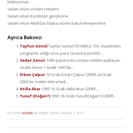
bildiriyorum.
Selam olsun vicdani retçilere
Selam olsun Kürdistan gençlerine
Selam olsun Allah’tan başka otorite kabul etmeyenlere
Ayrıca Bakınız:
Tayfun Gönül
Tayfun Gönül-İSTANBUL-155. maddeden
yargılandı, aldığı ceza, para cezasına çevrildi....
Vedat Zencir
1990 Şubat'ında vicdani reddini açıklayan
Vedat Zencir 1 Aralık 1997’de...
Erkan Çalpur
16 Ocak-Erkan Çalpur-İZMİR-24 Ocak
2003’de reddini tekrarladı...
Atilla Akar
1993 16 Ocak-Atilla Akar-İZMİR...
Yusuf (Doğan?)
1993 16 Ocak-Yusuf(Doğan?)-İZMİR...
EKLEYEN
ADMIN
EKLENME TARIHI:
ARALIK 1, 2013