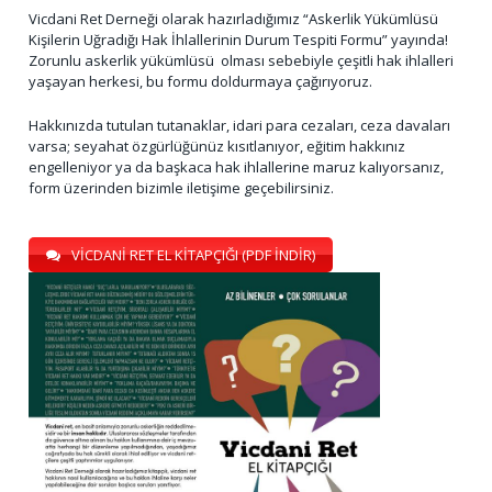
Vicdani Ret Derneği olarak hazırladığımız “Askerlik Yükümlüsü
Kişilerin Uğradığı Hak İhlallerinin Durum Tespiti Formu” yayında!
Zorunlu askerlik yükümlüsü olması sebebiyle çeşitli hak ihlalleri
yaşayan herkesi, bu formu doldurmaya çağırıyoruz.
Hakkınızda tutulan tutanaklar, idari para cezaları, ceza davaları
varsa; seyahat özgürlüğünüz kısıtlanıyor, eğitim hakkınız
engelleniyor ya da başkaca hak ihlallerine maruz kalıyorsanız,
form üzerinden bizimle iletişime geçebilirsiniz.
VİCDANİ RET EL KİTAPÇIĞI (PDF İNDİR)