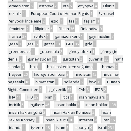
ermenistan
5
estonya
2
eta
5
etiyopya
4
Etkiniz
1
etkinlik
1
European Court of Human Rights
1
Evrensel
Periyodik İnceleme
2
ezidi
1
fas
1
faşizm
4
feminizm
2
filipinler
6
filistin
36
Finlandiya
9
fransa
37
frontex
1
garnizon kent
1
gayrimüslim
7
gaza
1
gazi
6
gazze
13
GBT
86
gıda
1
greenpeace
1
guatemala
2
güney afrika
1
güney çin
denizi
3
güney sudan
16
gürcistan
2
güvenlik
35
hafif
silahlar
3
haiti
1
halkı askerlikten soğutma
1
hamas
2
hayvan
20
hidrojen bombası
3
hindistan
12
hirosima-
nagasaki
16
hırvatistan
1
hollanda
5
hrw
31
Human
Rights Committee
1
iç güvenlik
67
ICAN
3
IFOR
2
İHA
41
İHD
29
iklim
7
iltica
1
inan mayıs aru
1
incirlik
6
İngiltere
45
insan hakkı
2
insan hakları
138
insan hakları günü
2
İnsan Hakları Komitesi
2
İnsan
Hakları Konseyi
1
insanlık suçu
10
internet
9
iran
15
irlanda
1
işkence
18
islam
5
ispanya
9
israil
231