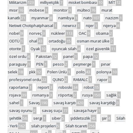
Militarizm
123
milliyetçilik
7
misket bombası
10
MİT
12
mısır
16
mobese
1
monitor
1
mülteci
76
murat
kanatlı
21
myanmar
8
namibya
1
nato
107
nazizm
1
Netiwit Chotiphatphaisal
1
newroz
1
nijer
1
nijerya
8
nobel
9
norveç
3
nükleer
113
OAC
9
obama
2
ODTÜ
1
ohal
43
ortadoğu
15
osman murat ülke
2
otorite
1
Oyak
10
oyuncak silah
4
özel güvenlik
11
özel ordu
4
Pakistan
12
panel
1
papa
12
paraguay
1
PEN
1
pesco
2
peşmerge
1
pınar
selek
18
pkk
12
Polen Ünlü
1
polis
43
polonya
10
profesyonel ordu
22
QUNO
2
RAMALC
1
rapor
5
raporlama
1
report
3
roboski
34
robot
15
rojava
39
romanya
3
röportaj
2
rusya
150
sağlık
1
sahel
1
Savaş
190
savaş karşıtı
420
savaş karşıtlığı
3
savaş oyunu
2
savaş suçu
77
savaşa hayır
1
şehitlik
56
sergi
1
siber
5
şiddetsizlik
45
şiir
4
Silah
- Yerli
162
silah projeleri
5
Silah ticareti
256