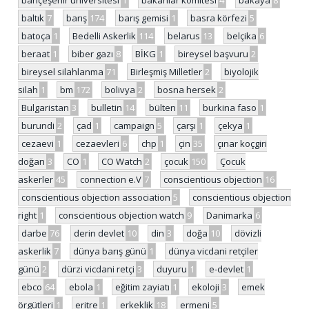
baltık
7
barış
174
barış gemisi
1
basra körfezi
5
batoça
1
Bedelli Askerlik
114
belarus
13
belçika
6
beraat
1
biber gazı
8
BİKG
1
bireysel başvuru
2
bireysel silahlanma
71
Birleşmiş Milletler
2
biyolojik
silah
1
bm
172
bolivya
2
bosna hersek
2
Bulgaristan
3
bulletin
14
bülten
11
burkina faso
1
burundi
2
çad
1
campaign
5
çarşı
1
çekya
1
cezaevi
1
cezaevleri
6
chp
1
çin
35
çınar koçgiri
doğan
3
CO
1
CO Watch
2
çocuk
150
Çocuk
askerler
45
connection e.V
7
conscientious objection
16
conscientious objection association
5
conscientious objection
right
1
conscientious objection watch
9
Danimarka
6
darbe
76
derin devlet
10
din
3
doğa
10
dövizli
askerlik
7
dünya barış günü
1
dünya vicdani retçiler
günü
2
dürzi vicdani retçi
3
duyuru
1
e-devlet
1
ebco
64
ebola
1
eğitim zayiatı
1
ekoloji
3
emek
örgütleri
1
eritre
1
erkeklik
18
ermeni
5