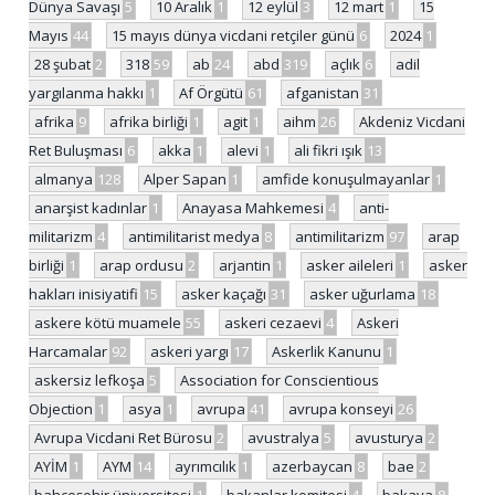
Dünya Savaşı
5
10 Aralık
1
12 eylül
3
12 mart
1
15
Mayıs
44
15 mayıs dünya vicdani retçiler günü
6
2024
1
28 şubat
2
318
59
ab
24
abd
319
açlık
6
adil
yargılanma hakkı
1
Af Örgütü
61
afganistan
31
afrika
9
afrika birliği
1
agit
1
aihm
26
Akdeniz Vicdani
Ret Buluşması
6
akka
1
alevi
1
ali fikri ışık
13
almanya
128
Alper Sapan
1
amfide konuşulmayanlar
1
anarşist kadınlar
1
Anayasa Mahkemesi
4
anti-
militarizm
4
antimilitarist medya
8
antimilitarizm
97
arap
birliği
1
arap ordusu
2
arjantin
1
asker aileleri
1
asker
hakları inisiyatifi
15
asker kaçağı
31
asker uğurlama
18
askere kötü muamele
55
askeri cezaevi
4
Askeri
Harcamalar
92
askeri yargı
17
Askerlik Kanunu
1
askersiz lefkoşa
5
Association for Conscientious
Objection
1
asya
1
avrupa
41
avrupa konseyi
26
Avrupa Vicdani Ret Bürosu
2
avustralya
5
avusturya
2
AYİM
1
AYM
14
ayrımcılık
1
azerbaycan
8
bae
2
bahçeşehir üniversitesi
1
bakanlar komitesi
4
bakaya
8