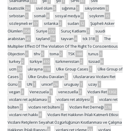
Silahlanma
114
şili
1
şiö
1
SIPRI
41
Sivil
İtaatsizlik
29
sivil ölüm
5
sığınma
1
sıkıyönetim
1
sırbistan
1
somali
8
sosyal medya
8
soykırım
15
sözleşmeli er
17
srilanka
2
sudan
12
Şüpheli Asker
Ölümleri
358
Suriye
172
Suruç Katliamı
1
suudi
arabistan
45
tayland
16
tayvan
4
tck 318
1
The
Multiplier Effect Of The Violation Of The Right To Conscientious
Objection
1
tihv
5
toma
2
TSK
188
tunus
1
turkey
2
türkiye
410
türkmenistan
2
tüsiad
6
ucm
10
ukrayna
118
Ulke Group Cases
1
Ülke Group of
Cases
1
Ülke Grubu Davaları
2
Uluslararası Vicdani Ret
Günü
1
UN
1
unicef
26
uruguay
1
uzay
1
vegan
3
Venezuela
1
venezuella
2
Vicdani Ret
1302
vicdani ret açıklaması
1
vicdani ret atölyesi
1
vicdani ret
bülten
2
vicdani ret bülteni
7
Vicdani Ret Derneği
278
vicdani ret hakkı
8
Vicdani Ret Hakkının İhlali Katmerli Etkisi:
Vicdani Retçilerin Seyahat Özgürlüğünün Kısıtlanması ve Çalışma
Hakkının İhlali Raporu
1
vicdani ret izleme
53
vicdani