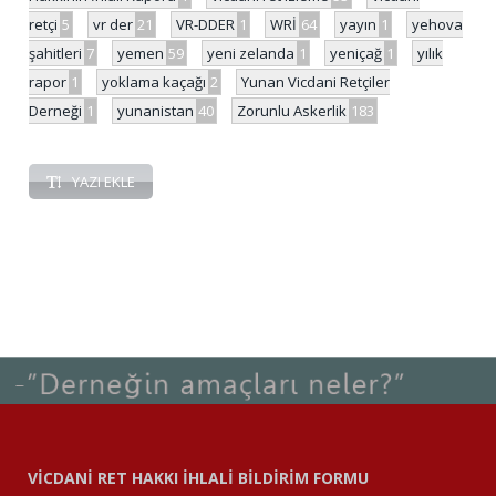
retçi
5
vr der
21
VR-DDER
1
WRİ
64
yayın
1
yehova
şahitleri
7
yemen
59
yeni zelanda
1
yeniçağ
1
yılık
rapor
1
yoklama kaçağı
2
Yunan Vicdani Retçiler
Derneği
1
yunanistan
40
Zorunlu Askerlik
183
YAZI EKLE
VİCDANİ RET HAKKI İHLALİ BİLDİRİM FORMU