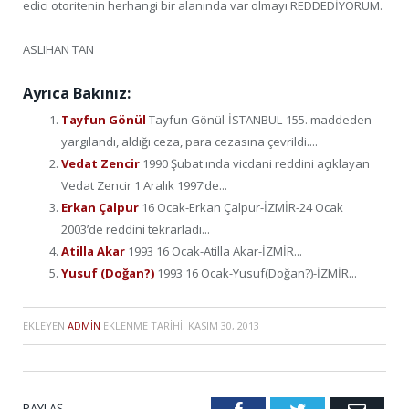
edici otoritenin herhangi bir alanında var olmayı REDDEDİYORUM.
ASLIHAN TAN
Ayrıca Bakınız:
Tayfun Gönül
Tayfun Gönül-İSTANBUL-155. maddeden
yargılandı, aldığı ceza, para cezasına çevrildi....
Vedat Zencir
1990 Şubat'ında vicdani reddini açıklayan
Vedat Zencir 1 Aralık 1997’de...
Erkan Çalpur
16 Ocak-Erkan Çalpur-İZMİR-24 Ocak
2003’de reddini tekrarladı...
Atilla Akar
1993 16 Ocak-Atilla Akar-İZMİR...
Yusuf (Doğan?)
1993 16 Ocak-Yusuf(Doğan?)-İZMİR...
EKLEYEN
ADMIN
EKLENME TARIHI:
KASIM 30, 2013
PAYLAŞ.