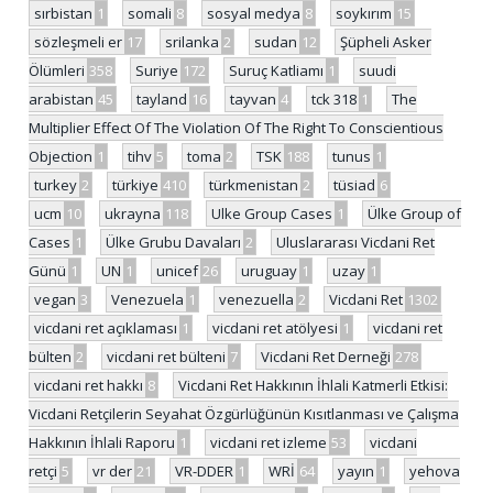
sırbistan
1
somali
8
sosyal medya
8
soykırım
15
sözleşmeli er
17
srilanka
2
sudan
12
Şüpheli Asker
Ölümleri
358
Suriye
172
Suruç Katliamı
1
suudi
arabistan
45
tayland
16
tayvan
4
tck 318
1
The
Multiplier Effect Of The Violation Of The Right To Conscientious
Objection
1
tihv
5
toma
2
TSK
188
tunus
1
turkey
2
türkiye
410
türkmenistan
2
tüsiad
6
ucm
10
ukrayna
118
Ulke Group Cases
1
Ülke Group of
Cases
1
Ülke Grubu Davaları
2
Uluslararası Vicdani Ret
Günü
1
UN
1
unicef
26
uruguay
1
uzay
1
vegan
3
Venezuela
1
venezuella
2
Vicdani Ret
1302
vicdani ret açıklaması
1
vicdani ret atölyesi
1
vicdani ret
bülten
2
vicdani ret bülteni
7
Vicdani Ret Derneği
278
vicdani ret hakkı
8
Vicdani Ret Hakkının İhlali Katmerli Etkisi:
Vicdani Retçilerin Seyahat Özgürlüğünün Kısıtlanması ve Çalışma
Hakkının İhlali Raporu
1
vicdani ret izleme
53
vicdani
retçi
5
vr der
21
VR-DDER
1
WRİ
64
yayın
1
yehova