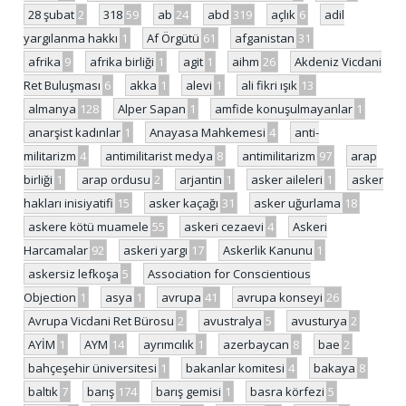
28 şubat
2
318
59
ab
24
abd
319
açlık
6
adil
yargılanma hakkı
1
Af Örgütü
61
afganistan
31
afrika
9
afrika birliği
1
agit
1
aihm
26
Akdeniz Vicdani
Ret Buluşması
6
akka
1
alevi
1
ali fikri ışık
13
almanya
128
Alper Sapan
1
amfide konuşulmayanlar
1
anarşist kadınlar
1
Anayasa Mahkemesi
4
anti-
militarizm
4
antimilitarist medya
8
antimilitarizm
97
arap
birliği
1
arap ordusu
2
arjantin
1
asker aileleri
1
asker
hakları inisiyatifi
15
asker kaçağı
31
asker uğurlama
18
askere kötü muamele
55
askeri cezaevi
4
Askeri
Harcamalar
92
askeri yargı
17
Askerlik Kanunu
1
askersiz lefkoşa
5
Association for Conscientious
Objection
1
asya
1
avrupa
41
avrupa konseyi
26
Avrupa Vicdani Ret Bürosu
2
avustralya
5
avusturya
2
AYİM
1
AYM
14
ayrımcılık
1
azerbaycan
8
bae
2
bahçeşehir üniversitesi
1
bakanlar komitesi
4
bakaya
8
baltık
7
barış
174
barış gemisi
1
basra körfezi
5