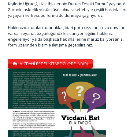
Kişilerin Uğradığı Hak İhlallerinin Durum Tespiti Formu” yayında!
Zorunlu askerlik yükümlüsü olması sebebiyle çeşitli hak ihlalleri
yaşayan herkesi, bu formu doldurmaya çağırıyoruz.
Hakkınızda tutulan tutanaklar, idari para cezaları, ceza davaları
varsa; seyahat özgürlüğünüz kısıtlanıyor, eğitim hakkınız
engelleniyor ya da başkaca hak ihlallerine maruz kalıyorsanız,
form üzerinden bizimle iletişime geçebilirsiniz.
VİCDANİ RET EL KİTAPÇIĞI (PDF İNDİR)