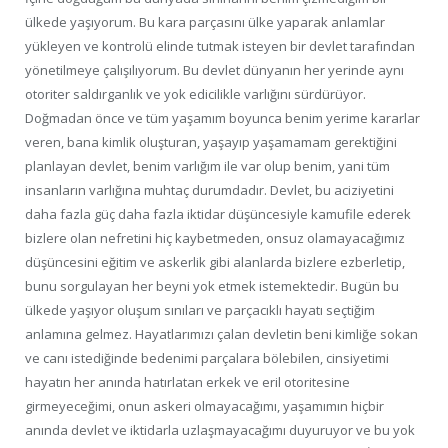
ülkede yaşıyorum. Bu kara parçasını ülke yaparak anlamlar
yükleyen ve kontrolü elinde tutmak isteyen bir devlet tarafından
yönetilmeye çalışılıyorum. Bu devlet dünyanın her yerinde aynı
otoriter saldırganlık ve yok edicilikle varlığını sürdürüyor.
Doğmadan önce ve tüm yaşamım boyunca benim yerime kararlar
veren, bana kimlik oluşturan, yaşayıp yaşamamam gerektiğini
planlayan devlet, benim varlığım ile var olup benim, yani tüm
insanların varlığına muhtaç durumdadır. Devlet, bu aciziyetini
daha fazla güç daha fazla iktidar düşüncesiyle kamufile ederek
bizlere olan nefretini hiç kaybetmeden, onsuz olamayacağımız
düşüncesini eğitim ve askerlik gibi alanlarda bizlere ezberletip,
bunu sorgulayan her beyni yok etmek istemektedir. Bugün bu
ülkede yaşıyor oluşum sınıları ve parçacıklı hayatı seçtiğim
anlamına gelmez. Hayatlarımızı çalan devletin beni kimliğe sokan
ve canı istediğinde bedenimi parçalara bölebilen, cinsiyetimi
hayatın her anında hatırlatan erkek ve eril otoritesine
girmeyeceğimi, onun askeri olmayacağımı, yaşamımın hiçbir
anında devlet ve iktidarla uzlaşmayacağımı duyuruyor ve bu yok