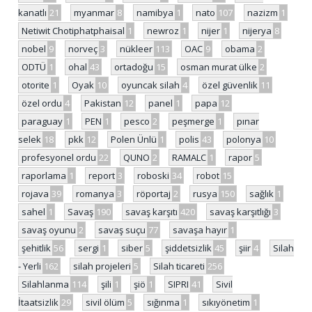
kanatlı
21
myanmar
8
namibya
1
nato
107
nazizm
1
Netiwit Chotiphatphaisal
1
newroz
1
nijer
1
nijerya
8
nobel
9
norveç
3
nükleer
113
OAC
9
obama
2
ODTÜ
1
ohal
43
ortadoğu
15
osman murat ülke
2
otorite
1
Oyak
10
oyuncak silah
4
özel güvenlik
11
özel ordu
4
Pakistan
12
panel
1
papa
12
paraguay
1
PEN
1
pesco
2
peşmerge
1
pınar
selek
18
pkk
12
Polen Ünlü
1
polis
43
polonya
10
profesyonel ordu
22
QUNO
2
RAMALC
1
rapor
5
raporlama
1
report
3
roboski
34
robot
15
rojava
39
romanya
3
röportaj
2
rusya
150
sağlık
1
sahel
1
Savaş
190
savaş karşıtı
420
savaş karşıtlığı
3
savaş oyunu
2
savaş suçu
77
savaşa hayır
1
şehitlik
56
sergi
1
siber
5
şiddetsizlik
45
şiir
4
Silah
- Yerli
162
silah projeleri
5
Silah ticareti
256
Silahlanma
114
şili
1
şiö
1
SIPRI
41
Sivil
İtaatsizlik
29
sivil ölüm
5
sığınma
1
sıkıyönetim
1