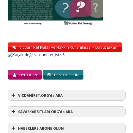
Vicdani Ret Hakkı ve Hakkın Kullanılması – Davut Erkan
ÜYE OLUN
DESTEK OLUN
VİCDANİRET.ORG'da ARA
SAVASKARSİTLARİ.ORG'da ARA
HABERLERE ABONE OLUN