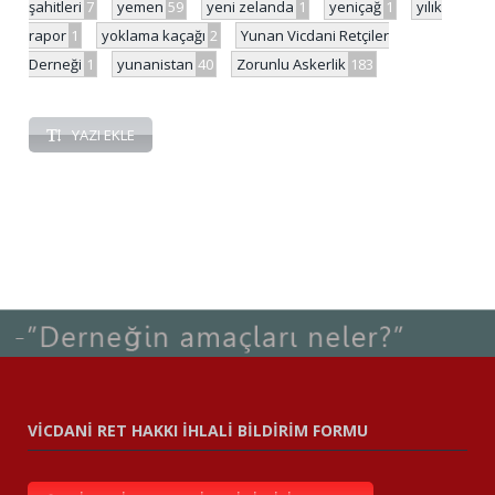
şahitleri
7
yemen
59
yeni zelanda
1
yeniçağ
1
yılık
rapor
1
yoklama kaçağı
2
Yunan Vicdani Retçiler
Derneği
1
yunanistan
40
Zorunlu Askerlik
183
YAZI EKLE
VİCDANİ RET HAKKI İHLALİ BİLDİRİM FORMU