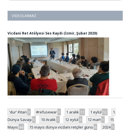
VIDEOLARIMIZ
Vicdani Ret Atölyesi Ses Kaydı (İzmir, Şubat 2020)
'dur' ihtarı
3
#refusewar
1
1 aralık
11
1 eylül
12
1.
Dünya Savaşı
5
10 Aralık
1
12 eylül
3
12 mart
1
15
Mayıs
44
15 mayıs dünya vicdani retçiler günü
6
2024
1