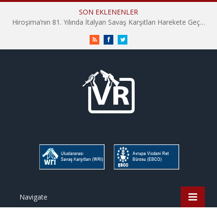
SON EKLENENLER
Hiroşima’nın 81. Yılında İtalyan Savaş Karşıtları Harekete Geçti: “Hatırlamak yeterli değil”
RSS
Facebook
Twitter
Navigate