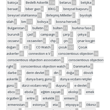
batoça
1
Bedelli Askerlik
114
belarus
13
belçika
6
beraat
1
biber gazı
8
BİKG
1
bireysel başvuru
2
bireysel silahlanma
71
Birleşmiş Milletler
2
biyolojik
silah
1
bm
172
bolivya
2
bosna hersek
2
Bulgaristan
3
bulletin
14
bülten
11
burkina faso
1
burundi
2
çad
1
campaign
5
çarşı
1
çekya
1
cezaevi
1
cezaevleri
6
chp
1
çin
35
çınar koçgiri
doğan
3
CO
1
CO Watch
2
çocuk
150
Çocuk
askerler
45
connection e.V
7
conscientious objection
16
conscientious objection association
5
conscientious objection
right
1
conscientious objection watch
9
Danimarka
6
darbe
76
derin devlet
10
din
3
doğa
10
dövizli
askerlik
7
dünya barış günü
1
dünya vicdani retçiler
günü
2
dürzi vicdani retçi
3
duyuru
1
e-devlet
1
ebco
64
ebola
1
eğitim zayiatı
1
ekoloji
3
emek
örgütleri
1
eritre
1
erkeklik
18
ermeni
5
ermenistan
5
estonya
2
eta
5
etiyopya
4
Etkiniz
1