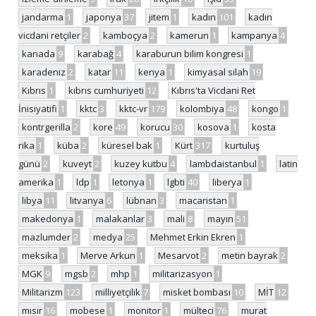
jandarma
1
japonya
37
jitem
1
kadın
101
kadın
vicdani retçiler
2
kamboçya
2
kamerun
1
kampanya
4
kanada
9
karabağ
4
karaburun bilim kongresi
1
karadeniz
2
katar
11
kenya
1
kimyasal silah
19
Kıbrıs
1
kıbrıs cumhuriyeti
12
Kıbrıs'ta Vicdani Ret
İnisiyatifi
1
kktc
3
kktc-vr
179
kolombiya
48
kongo
1
kontrgerilla
2
kore
49
korucu
30
kosova
1
kosta
rika
1
küba
2
küresel bak
1
Kürt
317
kurtuluş
günü
2
kuveyt
2
kuzey kutbu
4
lambdaistanbul
1
latin
amerika
1
ldp
1
letonya
1
lgbti
40
liberya
1
libya
11
litvanya
6
lübnan
3
macaristan
1
makedonya
1
malakanlar
3
mali
8
mayın
51
mazlumder
2
medya
25
Mehmet Erkin Ekren
1
meksika
1
Merve Arkun
1
Mesarvot
2
metin bayrak
2
MGK
9
mgsb
2
mhp
1
militarizasyon
1
Militarizm
123
milliyetçilik
7
misket bombası
10
MİT
12
mısır
16
mobese
1
monitor
1
mülteci
76
murat