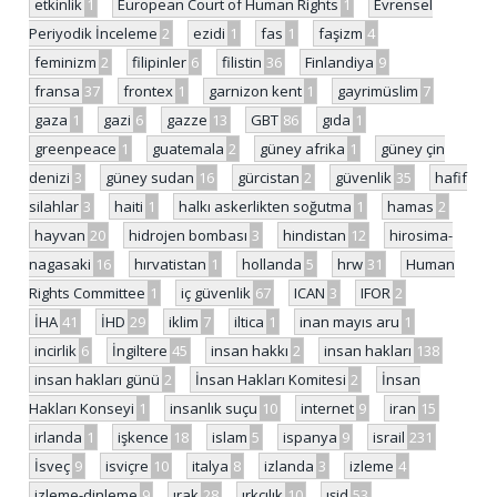
etkinlik
1
European Court of Human Rights
1
Evrensel
Periyodik İnceleme
2
ezidi
1
fas
1
faşizm
4
feminizm
2
filipinler
6
filistin
36
Finlandiya
9
fransa
37
frontex
1
garnizon kent
1
gayrimüslim
7
gaza
1
gazi
6
gazze
13
GBT
86
gıda
1
greenpeace
1
guatemala
2
güney afrika
1
güney çin
denizi
3
güney sudan
16
gürcistan
2
güvenlik
35
hafif
silahlar
3
haiti
1
halkı askerlikten soğutma
1
hamas
2
hayvan
20
hidrojen bombası
3
hindistan
12
hirosima-
nagasaki
16
hırvatistan
1
hollanda
5
hrw
31
Human
Rights Committee
1
iç güvenlik
67
ICAN
3
IFOR
2
İHA
41
İHD
29
iklim
7
iltica
1
inan mayıs aru
1
incirlik
6
İngiltere
45
insan hakkı
2
insan hakları
138
insan hakları günü
2
İnsan Hakları Komitesi
2
İnsan
Hakları Konseyi
1
insanlık suçu
10
internet
9
iran
15
irlanda
1
işkence
18
islam
5
ispanya
9
israil
231
İsveç
9
isviçre
10
italya
8
izlanda
3
izleme
4
izleme-dinleme
9
ırak
28
ırkçılık
10
ışid
53