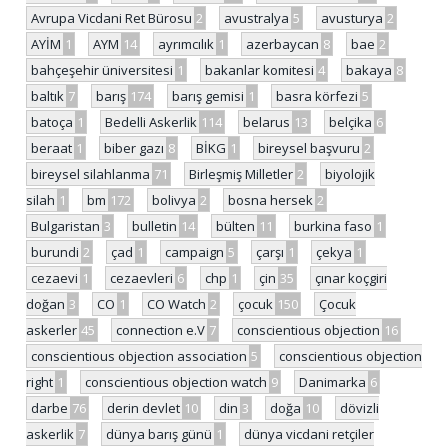
Avrupa Vicdani Ret Bürosu
2
avustralya
5
avusturya
2
AYİM
1
AYM
14
ayrımcılık
1
azerbaycan
8
bae
2
bahçeşehir üniversitesi
1
bakanlar komitesi
4
bakaya
8
baltık
7
barış
174
barış gemisi
1
basra körfezi
5
batoça
1
Bedelli Askerlik
114
belarus
13
belçika
6
beraat
1
biber gazı
8
BİKG
1
bireysel başvuru
2
bireysel silahlanma
71
Birleşmiş Milletler
2
biyolojik
silah
1
bm
172
bolivya
2
bosna hersek
2
Bulgaristan
3
bulletin
14
bülten
11
burkina faso
1
burundi
2
çad
1
campaign
5
çarşı
1
çekya
1
cezaevi
1
cezaevleri
6
chp
1
çin
35
çınar koçgiri
doğan
3
CO
1
CO Watch
2
çocuk
150
Çocuk
askerler
45
connection e.V
7
conscientious objection
16
conscientious objection association
5
conscientious objection
right
1
conscientious objection watch
9
Danimarka
6
darbe
76
derin devlet
10
din
3
doğa
10
dövizli
askerlik
7
dünya barış günü
1
dünya vicdani retçiler