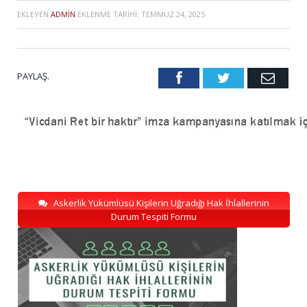
EKLEYEN
ADMIN
EKLENME TARIHI:
TEMMUZ 24, 2025
PAYLAŞ.
Facebook
Twitter
Emai
Askerlik Yükümlüsü Kişilerin Uğradığı Hak İhlallerinin
Durum Tespiti Formu