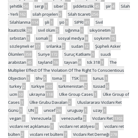
şehitlik
56
sergi
1
siber
5
şiddetsizlik
45
şiir
4
Silah
- Yerli
162
silah projeleri
5
Silah ticareti
256
Silahlanma
114
şili
1
şiö
1
SIPRI
41
Sivil
İtaatsizlik
29
sivil ölüm
5
sığınma
1
sıkıyönetim
1
sırbistan
1
somali
8
sosyal medya
8
soykırım
15
sözleşmeli er
17
srilanka
2
sudan
12
Şüpheli Asker
Ölümleri
358
Suriye
172
Suruç Katliamı
1
suudi
arabistan
45
tayland
16
tayvan
4
tck 318
1
The
Multiplier Effect Of The Violation Of The Right To Conscientious
Objection
1
tihv
5
toma
2
TSK
188
tunus
1
turkey
2
türkiye
410
türkmenistan
2
tüsiad
6
ucm
10
ukrayna
118
Ulke Group Cases
1
Ülke Group of
Cases
1
Ülke Grubu Davaları
2
Uluslararası Vicdani Ret
Günü
1
UN
1
unicef
26
uruguay
1
uzay
1
vegan
3
Venezuela
1
venezuella
2
Vicdani Ret
1302
vicdani ret açıklaması
1
vicdani ret atölyesi
1
vicdani ret
bülten
2
vicdani ret bülteni
7
Vicdani Ret Derneği
278