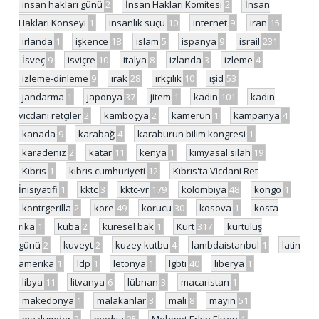
insan hakları günü
2
İnsan Hakları Komitesi
2
İnsan
Hakları Konseyi
1
insanlık suçu
10
internet
9
iran
15
irlanda
1
işkence
18
islam
5
ispanya
9
israil
231
İsveç
9
isviçre
10
italya
8
izlanda
3
izleme
4
izleme-dinleme
9
ırak
28
ırkçılık
10
ışid
53
jandarma
1
japonya
37
jitem
1
kadın
101
kadın
vicdani retçiler
2
kamboçya
2
kamerun
1
kampanya
4
kanada
9
karabağ
4
karaburun bilim kongresi
1
karadeniz
2
katar
11
kenya
1
kimyasal silah
19
Kıbrıs
1
kıbrıs cumhuriyeti
12
Kıbrıs'ta Vicdani Ret
İnisiyatifi
1
kktc
3
kktc-vr
179
kolombiya
48
kongo
1
kontrgerilla
2
kore
49
korucu
30
kosova
1
kosta
rika
1
küba
2
küresel bak
1
Kürt
317
kurtuluş
günü
2
kuveyt
2
kuzey kutbu
4
lambdaistanbul
1
latin
amerika
1
ldp
1
letonya
1
lgbti
40
liberya
1
libya
11
litvanya
6
lübnan
3
macaristan
1
makedonya
1
malakanlar
3
mali
8
mayın
51
mazlumder
2
medya
25
Mehmet Erkin Ekren
1