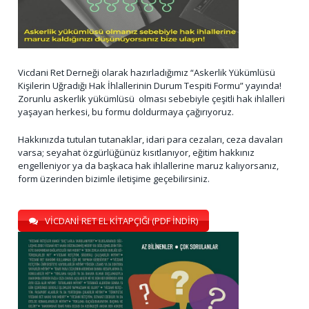
Vicdani Ret Derneği olarak hazırladığımız “Askerlik Yükümlüsü
Kişilerin Uğradığı Hak İhlallerinin Durum Tespiti Formu” yayında!
Zorunlu askerlik yükümlüsü olması sebebiyle çeşitli hak ihlalleri
yaşayan herkesi, bu formu doldurmaya çağırıyoruz.
Hakkınızda tutulan tutanaklar, idari para cezaları, ceza davaları
varsa; seyahat özgürlüğünüz kısıtlanıyor, eğitim hakkınız
engelleniyor ya da başkaca hak ihlallerine maruz kalıyorsanız,
form üzerinden bizimle iletişime geçebilirsiniz.
VİCDANİ RET EL KİTAPÇIĞI (PDF İNDİR)