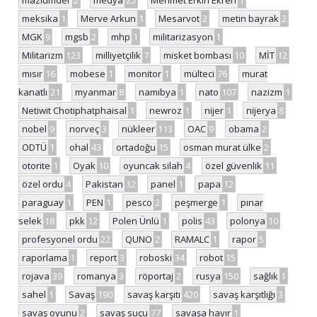
meksika
1
Merve Arkun
1
Mesarvot
2
metin bayrak
2
MGK
9
mgsb
2
mhp
1
militarizasyon
1
Militarizm
123
milliyetçilik
7
misket bombası
10
MİT
12
mısır
16
mobese
1
monitor
1
mülteci
76
murat
kanatlı
21
myanmar
8
namibya
1
nato
107
nazizm
1
Netiwit Chotiphatphaisal
1
newroz
1
nijer
1
nijerya
8
nobel
9
norveç
3
nükleer
113
OAC
9
obama
2
ODTÜ
1
ohal
43
ortadoğu
15
osman murat ülke
2
otorite
1
Oyak
10
oyuncak silah
4
özel güvenlik
11
özel ordu
4
Pakistan
12
panel
1
papa
12
paraguay
1
PEN
1
pesco
2
peşmerge
1
pınar
selek
18
pkk
12
Polen Ünlü
1
polis
43
polonya
10
profesyonel ordu
22
QUNO
2
RAMALC
1
rapor
5
raporlama
1
report
3
roboski
34
robot
15
rojava
39
romanya
3
röportaj
2
rusya
150
sağlık
1
sahel
1
Savaş
190
savaş karşıtı
420
savaş karşıtlığı
3
savaş oyunu
2
savaş suçu
77
savaşa hayır
1