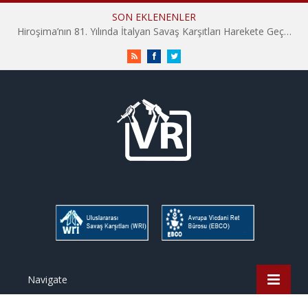
SON EKLENENLER
Hiroşima’nın 81. Yılında İtalyan Savaş Karşıtları Harekete Geçti: “Hatırlamak yeterli değil”
RSS
Facebook
Twitter
Navigate