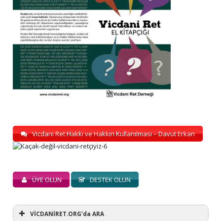
Vicdani Ret Hakkı ve Hakkın Kullanılması – Davut Erkan
ÜYE OLUN
DESTEK OLUN
VİCDANİRET.ORG'da ARA