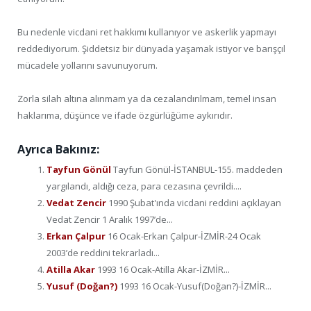
Bu nedenle vicdani ret hakkımı kullanıyor ve askerlik yapmayı
reddediyorum. Şiddetsiz bir dünyada yaşamak istiyor ve barışçıl
mücadele yollarını savunuyorum.
Zorla silah altına alınmam ya da cezalandırılmam, temel insan
haklarıma, düşünce ve ifade özgürlüğüme aykırıdır.
Ayrıca Bakınız:
Tayfun Gönül
Tayfun Gönül-İSTANBUL-155. maddeden
yargılandı, aldığı ceza, para cezasına çevrildi....
Vedat Zencir
1990 Şubat'ında vicdani reddini açıklayan
Vedat Zencir 1 Aralık 1997’de...
Erkan Çalpur
16 Ocak-Erkan Çalpur-İZMİR-24 Ocak
2003’de reddini tekrarladı...
Atilla Akar
1993 16 Ocak-Atilla Akar-İZMİR...
Yusuf (Doğan?)
1993 16 Ocak-Yusuf(Doğan?)-İZMİR...