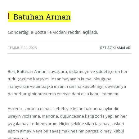
Batuhan Arınan
Gönderdiği e-posta ile vicdani reddini açıkladı.
TEMMUZ 24, 2025
·
RET AÇIKLAMALARI
Ben, Batuhan Arınan, savaşlara, öldürmeye ve şiddet içeren her
türlü çözüme karşıyım. İnsan hayatının kutsal olduğuna
inanıyorum ve bir başka insanın canına kastetmeyi, devletin ya
da herhangi bir otoritenin emriyle dahi olsa kabul edemem.
Askerlik, zorunlu olması sebebiyle insan haklarına aykırıdır.
Bireyin vicdanına, inancına, düşüncesine karşı zorla yapılan her
uygulamayı reddediyorum. Hiçbir şekilde silah taşımayı, askeri
eğitim almayı veya bir savaş makinesinin parçası olmayı kabul
etmiyorum.