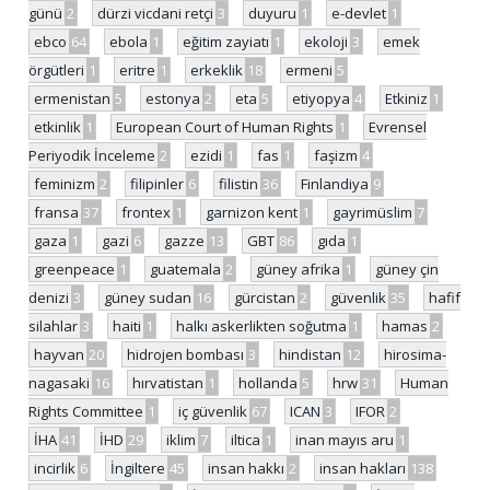
günü
2
dürzi vicdani retçi
3
duyuru
1
e-devlet
1
ebco
64
ebola
1
eğitim zayiatı
1
ekoloji
3
emek
örgütleri
1
eritre
1
erkeklik
18
ermeni
5
ermenistan
5
estonya
2
eta
5
etiyopya
4
Etkiniz
1
etkinlik
1
European Court of Human Rights
1
Evrensel
Periyodik İnceleme
2
ezidi
1
fas
1
faşizm
4
feminizm
2
filipinler
6
filistin
36
Finlandiya
9
fransa
37
frontex
1
garnizon kent
1
gayrimüslim
7
gaza
1
gazi
6
gazze
13
GBT
86
gıda
1
greenpeace
1
guatemala
2
güney afrika
1
güney çin
denizi
3
güney sudan
16
gürcistan
2
güvenlik
35
hafif
silahlar
3
haiti
1
halkı askerlikten soğutma
1
hamas
2
hayvan
20
hidrojen bombası
3
hindistan
12
hirosima-
nagasaki
16
hırvatistan
1
hollanda
5
hrw
31
Human
Rights Committee
1
iç güvenlik
67
ICAN
3
IFOR
2
İHA
41
İHD
29
iklim
7
iltica
1
inan mayıs aru
1
incirlik
6
İngiltere
45
insan hakkı
2
insan hakları
138