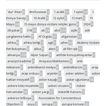
'dur' ihtarı
3
#refusewar
1
1 aralık
11
1 eylül
12
1.
Dünya Savaşı
5
10 Aralık
1
12 eylül
3
12 mart
1
15
Mayıs
44
15 mayıs dünya vicdani retçiler günü
6
2024
1
28 şubat
2
318
59
ab
24
abd
319
açlık
6
adil
yargılanma hakkı
1
Af Örgütü
61
afganistan
31
afrika
9
afrika birliği
1
agit
1
aihm
26
Akdeniz Vicdani
Ret Buluşması
6
akka
1
alevi
1
ali fikri ışık
13
almanya
128
Alper Sapan
1
amfide konuşulmayanlar
1
anarşist kadınlar
1
Anayasa Mahkemesi
4
anti-
militarizm
4
antimilitarist medya
8
antimilitarizm
97
arap
birliği
1
arap ordusu
2
arjantin
1
asker aileleri
1
asker
hakları inisiyatifi
15
asker kaçağı
31
asker uğurlama
18
askere kötü muamele
55
askeri cezaevi
4
Askeri
Harcamalar
92
askeri yargı
17
Askerlik Kanunu
1
askersiz lefkoşa
5
Association for Conscientious
Objection
1
asya
1
avrupa
41
avrupa konseyi
26