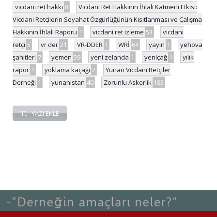
vicdani ret hakkı
8
Vicdani Ret Hakkının İhlali Katmerli Etkisi:
Vicdani Retçilerin Seyahat Özgürlüğünün Kısıtlanması ve Çalışma
Hakkının İhlali Raporu
1
vicdani ret izleme
53
vicdani
retçi
5
vr der
21
VR-DDER
1
WRİ
64
yayın
1
yehova
şahitleri
7
yemen
59
yeni zelanda
1
yeniçağ
1
yılık
rapor
1
yoklama kaçağı
2
Yunan Vicdani Retçiler
Derneği
1
yunanistan
40
Zorunlu Askerlik
183
YAZI EKLE