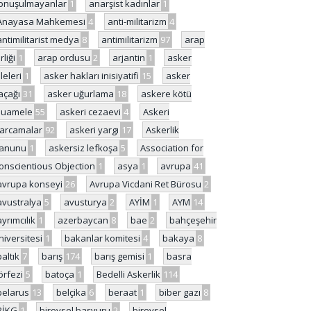
onuşulmayanlar
1
anarşist kadınlar
1
Anayasa Mahkemesi
4
anti-militarizm
4
antimilitarist medya
8
antimilitarizm
97
arap
rliği
1
arap ordusu
2
arjantin
1
asker
ileleri
1
asker hakları inisiyatifi
15
asker
açağı
31
asker uğurlama
18
askere kötü
uamele
55
askeri cezaevi
4
Askeri
arcamalar
92
askeri yargı
17
Askerlik
anunu
1
askersiz lefkoşa
5
Association for
onscientious Objection
1
asya
1
avrupa
41
avrupa konseyi
26
Avrupa Vicdani Ret Bürosu
2
avustralya
5
avusturya
2
AYİM
1
AYM
14
ayrımcılık
1
azerbaycan
8
bae
2
bahçeşehir
niversitesi
1
bakanlar komitesi
4
bakaya
8
baltık
7
barış
174
barış gemisi
1
basra
örfezi
5
batoça
1
Bedelli Askerlik
114
belarus
13
belçika
6
beraat
1
biber gazı
8
BİKG
1
bireysel başvuru
2
bireysel