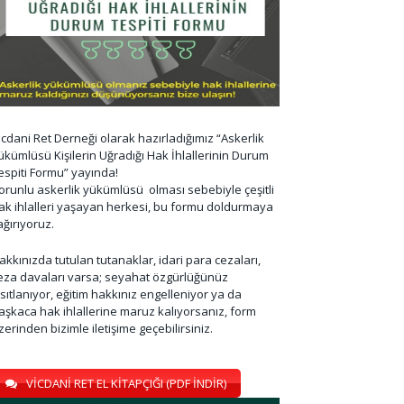
icdani Ret Derneği olarak hazırladığımız “Askerlik
ükümlüsü Kişilerin Uğradığı Hak İhlallerinin Durum
espiti Formu” yayında!
orunlu askerlik yükümlüsü olması sebebiyle çeşitli
ak ihlalleri yaşayan herkesi, bu formu doldurmaya
ağırıyoruz.
akkınızda tutulan tutanaklar, idari para cezaları,
eza davaları varsa; seyahat özgürlüğünüz
ısıtlanıyor, eğitim hakkınız engelleniyor ya da
aşkaca hak ihlallerine maruz kalıyorsanız, form
zerinden bizimle iletişime geçebilirsiniz.
VİCDANİ RET EL KİTAPÇIĞI (PDF İNDİR)