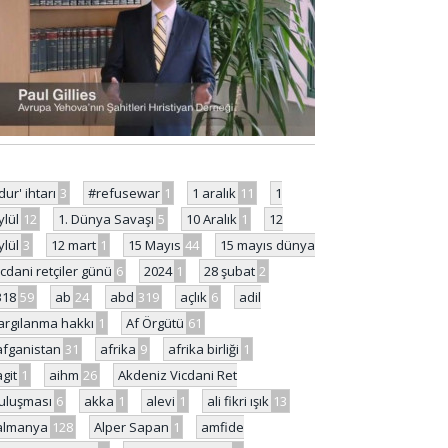
'dur' ihtarı
3
#refusewar
1
1 aralık
11
1
ylül
12
1. Dünya Savaşı
5
10 Aralık
1
12
ylül
3
12 mart
1
15 Mayıs
44
15 mayıs dünya
icdani retçiler günü
6
2024
1
28 şubat
2
318
59
ab
24
abd
319
açlık
6
adil
argılanma hakkı
1
Af Örgütü
61
afganistan
31
afrika
9
afrika birliği
1
agit
1
aihm
26
Akdeniz Vicdani Ret
uluşması
6
akka
1
alevi
1
ali fikri ışık
13
almanya
128
Alper Sapan
1
amfide