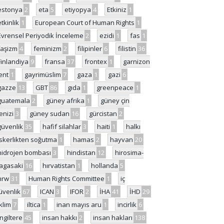
estonya
2
eta
5
etiyopya
4
Etkiniz
1
etkinlik
1
European Court of Human Rights
1
Evrensel Periyodik İnceleme
2
ezidi
1
fas
1
faşizm
4
feminizm
2
filipinler
6
filistin
36
Finlandiya
9
fransa
37
frontex
1
garnizon
ent
1
gayrimüslim
7
gaza
1
gazi
6
gazze
13
GBT
86
gıda
1
greenpeace
1
guatemala
2
güney afrika
1
güney çin
enizi
3
güney sudan
16
gürcistan
2
güvenlik
35
hafif silahlar
3
haiti
1
halkı
skerlikten soğutma
1
hamas
2
hayvan
20
hidrojen bombası
3
hindistan
12
hirosima-
agasaki
16
hırvatistan
1
hollanda
5
hrw
31
Human Rights Committee
1
iç
üvenlik
67
ICAN
3
IFOR
2
İHA
41
İHD
29
iklim
7
iltica
1
inan mayıs aru
1
incirlik
6
İngiltere
45
insan hakkı
2
insan hakları
138