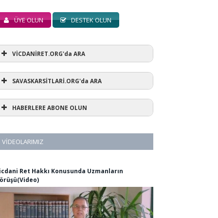
ÜYE OLUN
DESTEK OLUN
VİCDANİRET.ORG'da ARA
SAVASKARSİTLARİ.ORG'da ARA
HABERLERE ABONE OLUN
VIDEOLARIMIZ
icdani Ret Hakkı Konusunda Uzmanların
örüşü(Video)