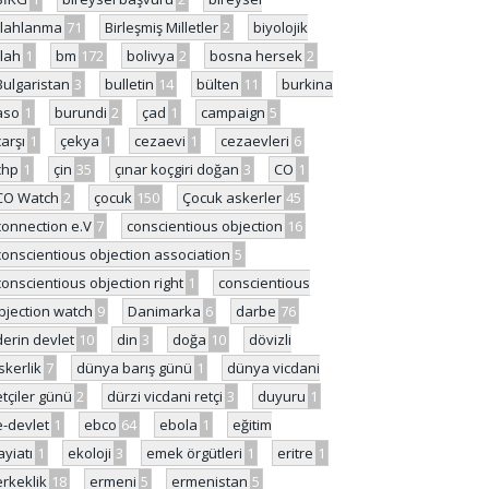
ilahlanma
71
Birleşmiş Milletler
2
biyolojik
ilah
1
bm
172
bolivya
2
bosna hersek
2
Bulgaristan
3
bulletin
14
bülten
11
burkina
aso
1
burundi
2
çad
1
campaign
5
çarşı
1
çekya
1
cezaevi
1
cezaevleri
6
chp
1
çin
35
çınar koçgiri doğan
3
CO
1
CO Watch
2
çocuk
150
Çocuk askerler
45
connection e.V
7
conscientious objection
16
conscientious objection association
5
conscientious objection right
1
conscientious
bjection watch
9
Danimarka
6
darbe
76
derin devlet
10
din
3
doğa
10
dövizli
skerlik
7
dünya barış günü
1
dünya vicdani
etçiler günü
2
dürzi vicdani retçi
3
duyuru
1
e-devlet
1
ebco
64
ebola
1
eğitim
ayiatı
1
ekoloji
3
emek örgütleri
1
eritre
1
erkeklik
18
ermeni
5
ermenistan
5