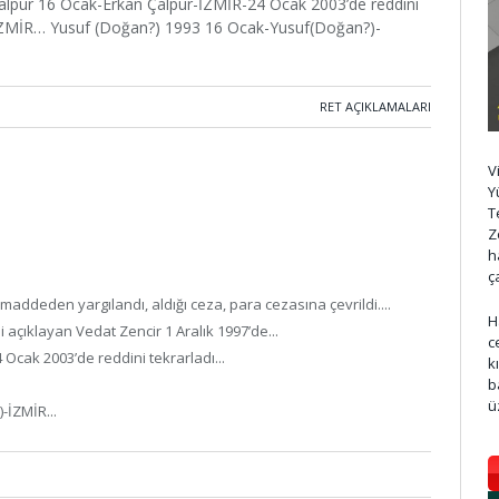
Çalpur 16 Ocak-Erkan Çalpur-İZMİR-24 Ocak 2003’de reddini
ar-İZMİR… Yusuf (Doğan?) 1993 16 Ocak-Yusuf(Doğan?)-
RET AÇIKLAMALARI
V
Y
T
Z
h
ç
ddeden yargılandı, aldığı ceza, para cezasına çevrildi....
H
 açıklayan Vedat Zencir 1 Aralık 1997’de...
c
Ocak 2003’de reddini tekrarladı...
k
b
ü
-İZMİR...