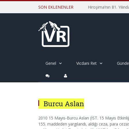
SON EKLENENLER
Genel
Vicdani Ret
Günd
Burcu Aslan
2010 15 Mayıs-Burcu Aslan (İST. 15 Mayıs Etkinl
155. maddeden yargılandı, aldığı ceza, para cezas