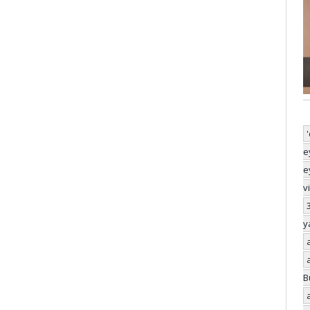
e
e
v
y
B