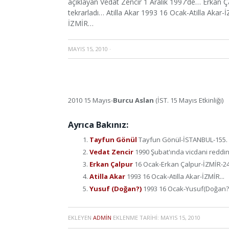
açıklayan Vedat Zencir 1 Aralık 1997’de… Erkan 
tekrarladı… Atilla Akar 1993 16 Ocak-Atilla Ak
İZMİR…
MAYIS 15, 2010
·
2010 15 Mayıs-
Burcu Aslan
(İST. 15 Mayıs Etkinliği)
Ayrıca Bakınız:
Tayfun Gönül
Tayfun Gönül-İSTANBUL-155. ma
Vedat Zencir
1990 Şubat'ında vicdani reddini
Erkan Çalpur
16 Ocak-Erkan Çalpur-İZMİR-24 
Atilla Akar
1993 16 Ocak-Atilla Akar-İZMİR...
Yusuf (Doğan?)
1993 16 Ocak-Yusuf(Doğan?)
EKLEYEN
ADMIN
EKLENME TARIHI:
MAYIS 15, 2010