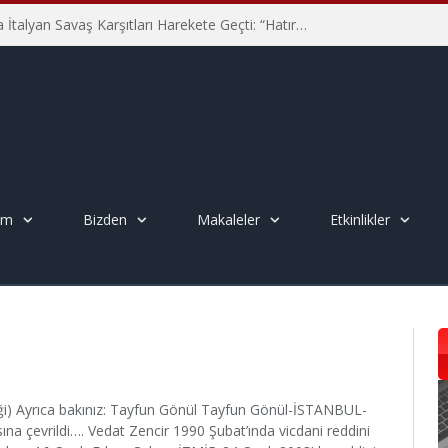
Hiroşima’nın 81. Yılında İtalyan Savaş Karşıtları Harekete Geçti: “Hatırlamak yeterli değil”
em
Bizden
Makaleler
Etkinlikler
iği) Ayrıca bakınız: Tayfun Gönül Tayfun Gönül-İSTANBUL-
ına çevrildi…. Vedat Zencir 1990 Şubat’ında vicdani reddini