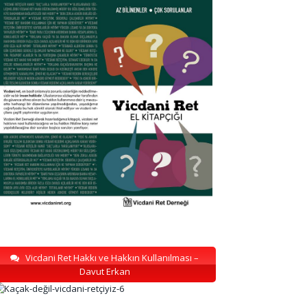
Vicdani Ret Hakkı ve Hakkın Kullanılması –
Davut Erkan