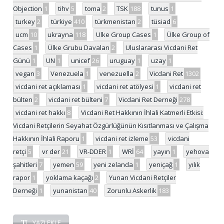
Objection
1
tihv
5
toma
2
TSK
188
tunus
1
turkey
2
türkiye
410
türkmenistan
2
tüsiad
6
ucm
10
ukrayna
118
Ulke Group Cases
1
Ülke Group of
Cases
1
Ülke Grubu Davaları
2
Uluslararası Vicdani Ret
Günü
1
UN
1
unicef
26
uruguay
1
uzay
1
vegan
3
Venezuela
1
venezuella
2
Vicdani Ret
1302
vicdani ret açıklaması
1
vicdani ret atölyesi
1
vicdani ret
bülten
2
vicdani ret bülteni
7
Vicdani Ret Derneği
278
vicdani ret hakkı
8
Vicdani Ret Hakkının İhlali Katmerli Etkisi:
Vicdani Retçilerin Seyahat Özgürlüğünün Kısıtlanması ve Çalışma
Hakkının İhlali Raporu
1
vicdani ret izleme
53
vicdani
retçi
5
vr der
21
VR-DDER
1
WRİ
64
yayın
1
yehova
şahitleri
7
yemen
59
yeni zelanda
1
yeniçağ
1
yılık
rapor
1
yoklama kaçağı
2
Yunan Vicdani Retçiler
Derneği
1
yunanistan
40
Zorunlu Askerlik
183
YAZI EKLE