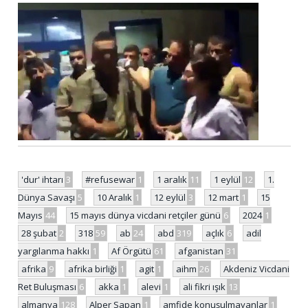
'dur' ihtarı
3
#refusewar
1
1 aralık
11
1 eylül
12
1.
Dünya Savaşı
5
10 Aralık
1
12 eylül
3
12 mart
1
15
Mayıs
44
15 mayıs dünya vicdani retçiler günü
6
2024
1
28 şubat
2
318
59
ab
24
abd
319
açlık
6
adil
yargılanma hakkı
1
Af Örgütü
61
afganistan
31
afrika
9
afrika birliği
1
agit
1
aihm
26
Akdeniz Vicdani
Ret Buluşması
6
akka
1
alevi
1
ali fikri ışık
13
almanya
128
Alper Sapan
1
amfide konuşulmayanlar
1