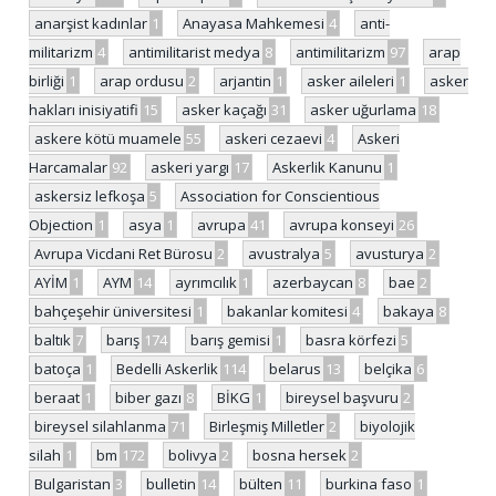
anarşist kadınlar
1
Anayasa Mahkemesi
4
anti-
militarizm
4
antimilitarist medya
8
antimilitarizm
97
arap
birliği
1
arap ordusu
2
arjantin
1
asker aileleri
1
asker
hakları inisiyatifi
15
asker kaçağı
31
asker uğurlama
18
askere kötü muamele
55
askeri cezaevi
4
Askeri
Harcamalar
92
askeri yargı
17
Askerlik Kanunu
1
askersiz lefkoşa
5
Association for Conscientious
Objection
1
asya
1
avrupa
41
avrupa konseyi
26
Avrupa Vicdani Ret Bürosu
2
avustralya
5
avusturya
2
AYİM
1
AYM
14
ayrımcılık
1
azerbaycan
8
bae
2
bahçeşehir üniversitesi
1
bakanlar komitesi
4
bakaya
8
baltık
7
barış
174
barış gemisi
1
basra körfezi
5
batoça
1
Bedelli Askerlik
114
belarus
13
belçika
6
beraat
1
biber gazı
8
BİKG
1
bireysel başvuru
2
bireysel silahlanma
71
Birleşmiş Milletler
2
biyolojik
silah
1
bm
172
bolivya
2
bosna hersek
2
Bulgaristan
3
bulletin
14
bülten
11
burkina faso
1