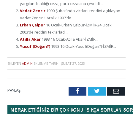
yargılandı, aldığı ceza, para cezasına çevrildi....
Vedat Zencir
1990 Şubat'ında vicdani reddini açıklayan
Vedat Zencir 1 Aralık 1997’de...
Erkan Çalpur
16 Ocak-Erkan Çalpur-İZMİR-24 Ocak
2003’de reddini tekrarladı...
Atilla Akar
1993 16 Ocak-Atilla Akar-İZMİR...
Yusuf (Doğan?)
1993 16 Ocak-Yusuf(Doğan?)-İZMİR...
EKLEYEN
ADMIN
EKLENME TARIHI:
ŞUBAT 27, 2023
PAYLAŞ.
Facebook
Twitter
Emai