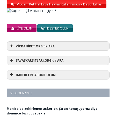
Vicdani Ret Hakkı ve Hakkın Kullanılması – Davut Erkan
ÜYE OLUN
DESTEK OLUN
VİCDANİRET.ORG'da ARA
SAVASKARSİTLARİ.ORG'da ARA
HABERLERE ABONE OLUN
VIDEOLARIMIZ
Manisa’da zehirlenen askerler: Şu an konuşuyoruz diye
dönünce bizi dövecekler