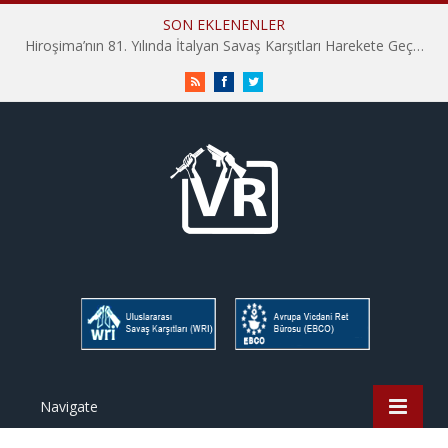
SON EKLENENLER
Hiroşima’nın 81. Yılında İtalyan Savaş Karşıtları Harekete Geçti: “Hatırlamak yeterli değil”
RSS
Facebook
Twitter
Navigate