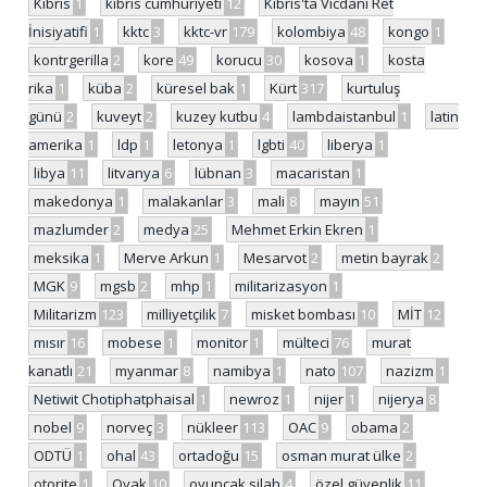
Kıbrıs
1
kıbrıs cumhuriyeti
12
Kıbrıs'ta Vicdani Ret
İnisiyatifi
1
kktc
3
kktc-vr
179
kolombiya
48
kongo
1
kontrgerilla
2
kore
49
korucu
30
kosova
1
kosta
rika
1
küba
2
küresel bak
1
Kürt
317
kurtuluş
günü
2
kuveyt
2
kuzey kutbu
4
lambdaistanbul
1
latin
amerika
1
ldp
1
letonya
1
lgbti
40
liberya
1
libya
11
litvanya
6
lübnan
3
macaristan
1
makedonya
1
malakanlar
3
mali
8
mayın
51
mazlumder
2
medya
25
Mehmet Erkin Ekren
1
meksika
1
Merve Arkun
1
Mesarvot
2
metin bayrak
2
MGK
9
mgsb
2
mhp
1
militarizasyon
1
Militarizm
123
milliyetçilik
7
misket bombası
10
MİT
12
mısır
16
mobese
1
monitor
1
mülteci
76
murat
kanatlı
21
myanmar
8
namibya
1
nato
107
nazizm
1
Netiwit Chotiphatphaisal
1
newroz
1
nijer
1
nijerya
8
nobel
9
norveç
3
nükleer
113
OAC
9
obama
2
ODTÜ
1
ohal
43
ortadoğu
15
osman murat ülke
2
otorite
1
Oyak
10
oyuncak silah
4
özel güvenlik
11