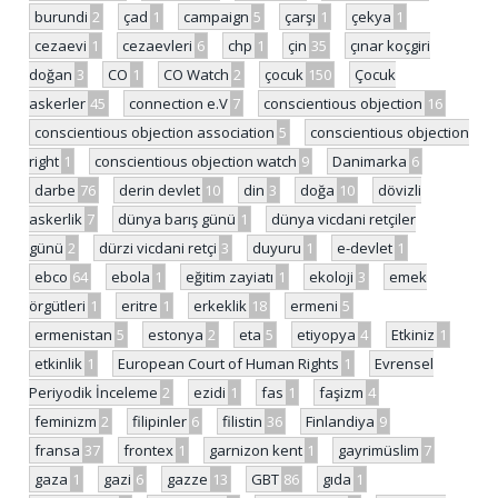
burundi
2
çad
1
campaign
5
çarşı
1
çekya
1
cezaevi
1
cezaevleri
6
chp
1
çin
35
çınar koçgiri
doğan
3
CO
1
CO Watch
2
çocuk
150
Çocuk
askerler
45
connection e.V
7
conscientious objection
16
conscientious objection association
5
conscientious objection
right
1
conscientious objection watch
9
Danimarka
6
darbe
76
derin devlet
10
din
3
doğa
10
dövizli
askerlik
7
dünya barış günü
1
dünya vicdani retçiler
günü
2
dürzi vicdani retçi
3
duyuru
1
e-devlet
1
ebco
64
ebola
1
eğitim zayiatı
1
ekoloji
3
emek
örgütleri
1
eritre
1
erkeklik
18
ermeni
5
ermenistan
5
estonya
2
eta
5
etiyopya
4
Etkiniz
1
etkinlik
1
European Court of Human Rights
1
Evrensel
Periyodik İnceleme
2
ezidi
1
fas
1
faşizm
4
feminizm
2
filipinler
6
filistin
36
Finlandiya
9
fransa
37
frontex
1
garnizon kent
1
gayrimüslim
7
gaza
1
gazi
6
gazze
13
GBT
86
gıda
1