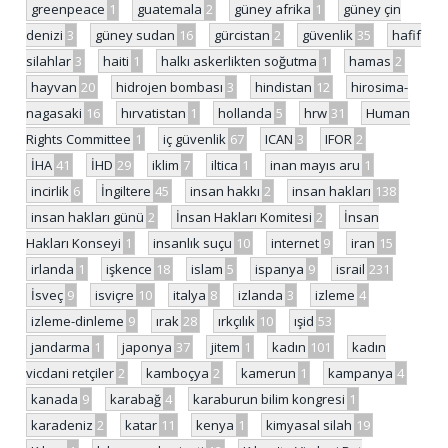
greenpeace
1
guatemala
2
güney afrika
1
güney çin
denizi
3
güney sudan
16
gürcistan
2
güvenlik
35
hafif
silahlar
3
haiti
1
halkı askerlikten soğutma
1
hamas
2
hayvan
20
hidrojen bombası
3
hindistan
12
hirosima-
nagasaki
16
hırvatistan
1
hollanda
5
hrw
31
Human
Rights Committee
1
iç güvenlik
67
ICAN
3
IFOR
2
İHA
41
İHD
29
iklim
7
iltica
1
inan mayıs aru
1
incirlik
6
İngiltere
45
insan hakkı
2
insan hakları
138
insan hakları günü
2
İnsan Hakları Komitesi
2
İnsan
Hakları Konseyi
1
insanlık suçu
10
internet
9
iran
15
irlanda
1
işkence
18
islam
5
ispanya
9
israil
231
İsveç
9
isviçre
10
italya
8
izlanda
3
izleme
4
izleme-dinleme
9
ırak
28
ırkçılık
10
ışid
53
jandarma
1
japonya
37
jitem
1
kadın
101
kadın
vicdani retçiler
2
kamboçya
2
kamerun
1
kampanya
4
kanada
9
karabağ
4
karaburun bilim kongresi
1
karadeniz
2
katar
11
kenya
1
kimyasal silah
19