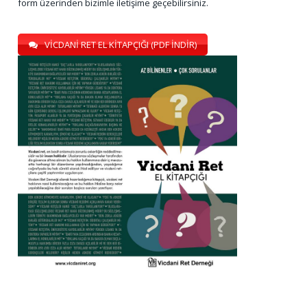
form üzerinden bizimle iletişime geçebilirsiniz.
VİCDANİ RET EL KİTAPÇIĞI (PDF İNDİR)