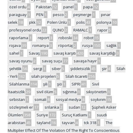
özel ordu
4
Pakistan
12
panel
1
papa
12
paraguay
1
PEN
1
pesco
2
peşmerge
1
pınar
selek
18
pkk
12
Polen Ünlü
1
polis
43
polonya
10
profesyonel ordu
22
QUNO
2
RAMALC
1
rapor
5
raporlama
1
report
3
roboski
34
robot
15
rojava
39
romanya
3
röportaj
2
rusya
150
sağlık
1
sahel
1
Savaş
190
savaş karşıtı
420
savaş karşıtlığı
3
savaş oyunu
2
savaş suçu
77
savaşa hayır
1
şehitlik
56
sergi
1
siber
5
şiddetsizlik
45
şiir
4
Silah
- Yerli
162
silah projeleri
5
Silah ticareti
256
Silahlanma
114
şili
1
şiö
1
SIPRI
41
Sivil
İtaatsizlik
29
sivil ölüm
5
sığınma
1
sıkıyönetim
1
sırbistan
1
somali
8
sosyal medya
8
soykırım
15
sözleşmeli er
17
srilanka
2
sudan
12
Şüpheli Asker
Ölümleri
358
Suriye
172
Suruç Katliamı
1
suudi
arabistan
45
tayland
16
tayvan
4
tck 318
1
The
Multiplier Effect Of The Violation Of The Right To Conscientious