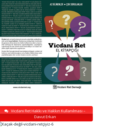
Vicdani Ret Hakkı ve Hakkın Kullanılması –
Davut Erkan