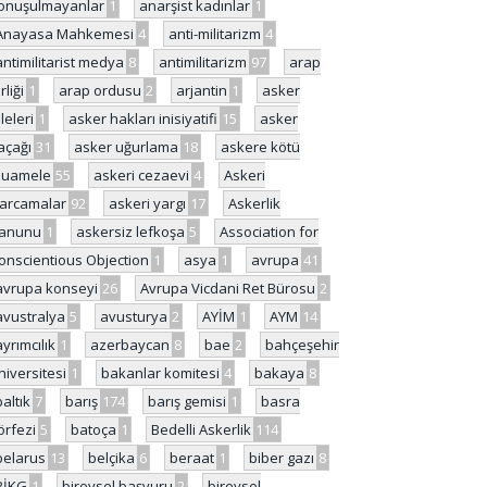
onuşulmayanlar
1
anarşist kadınlar
1
Anayasa Mahkemesi
4
anti-militarizm
4
antimilitarist medya
8
antimilitarizm
97
arap
rliği
1
arap ordusu
2
arjantin
1
asker
ileleri
1
asker hakları inisiyatifi
15
asker
açağı
31
asker uğurlama
18
askere kötü
uamele
55
askeri cezaevi
4
Askeri
arcamalar
92
askeri yargı
17
Askerlik
anunu
1
askersiz lefkoşa
5
Association for
onscientious Objection
1
asya
1
avrupa
41
avrupa konseyi
26
Avrupa Vicdani Ret Bürosu
2
avustralya
5
avusturya
2
AYİM
1
AYM
14
ayrımcılık
1
azerbaycan
8
bae
2
bahçeşehir
niversitesi
1
bakanlar komitesi
4
bakaya
8
baltık
7
barış
174
barış gemisi
1
basra
örfezi
5
batoça
1
Bedelli Askerlik
114
belarus
13
belçika
6
beraat
1
biber gazı
8
BİKG
1
bireysel başvuru
2
bireysel