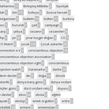
ilahlanma
71
Birleşmiş Milletler
2
biyolojik
ilah
1
bm
172
bolivya
2
bosna hersek
2
Bulgaristan
3
bulletin
14
bülten
11
burkina
aso
1
burundi
2
çad
1
campaign
5
çarşı
1
çekya
1
cezaevi
1
cezaevleri
6
chp
1
çin
35
çınar koçgiri doğan
3
CO
1
CO Watch
2
çocuk
150
Çocuk askerler
45
connection e.V
7
conscientious objection
16
conscientious objection association
5
conscientious objection right
1
conscientious
bjection watch
9
Danimarka
6
darbe
76
derin devlet
10
din
3
doğa
10
dövizli
skerlik
7
dünya barış günü
1
dünya vicdani
etçiler günü
2
dürzi vicdani retçi
3
duyuru
1
e-devlet
1
ebco
64
ebola
1
eğitim
ayiatı
1
ekoloji
3
emek örgütleri
1
eritre
1
erkeklik
18
ermeni
5
ermenistan
5