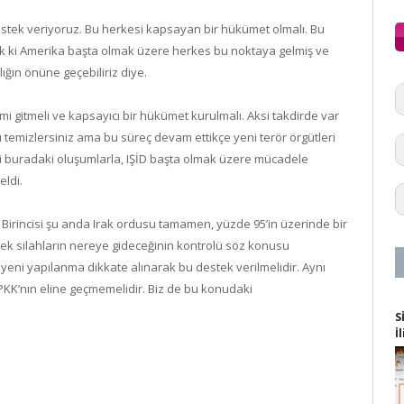
 destek veriyoruz. Bu herkesi kapsayan bir hükümet olmalı. Bu
k ki Amerika başta olmak üzere herkes bu noktaya gelmiş ve
ığın önüne geçebiliriz diye.
imi gitmeli ve kapsayıcı bir hükümet kurulmalı. Aksi takdirde var
ı temizlersiniz ama bu süreç devam ettikçe yeni terör örgütleri
bii buradaki oluşumlarla, IŞİD başta olmak üzere mücadele
eldi.
 Birincisi şu anda Irak ordusu tamamen, yüzde 95’in üzerinde bir
cek silahların nereye gideceğinin kontrolü söz konusu
 yeni yapılanma dikkate alınarak bu destek verilmelidir. Aynı
, PKK’nın eline geçmemelidir. Biz de bu konudaki
S
İ