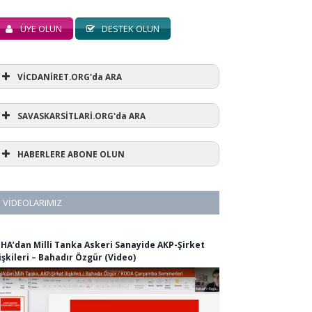
ÜYE OLUN
DESTEK OLUN
VİCDANİRET.ORG'da ARA
SAVASKARSİTLARİ.ORG'da ARA
HABERLERE ABONE OLUN
VIDEOLARIMIZ
İHA’dan Milli Tanka Askeri Sanayide AKP-Şirket
lişkileri – Bahadır Özgür (Video)