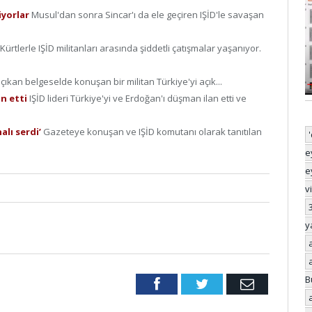
iyorlar
Musul'dan sonra Sincar'ı da ele geçiren IŞİD'le savaşan
Kürtlerle IŞİD militanları arasında şiddetli çatışmalar yaşanıyor.
 çıkan belgeselde konuşan bir militan Türkiye'yi açık...
an etti
IŞİD lideri Türkiye'yi ve Erdoğan'ı düşman ilan etti ve
alı serdi’
Gazeteye konuşan ve IŞİD komutanı olarak tanıtılan
e
e
v
y
B
Facebook
Twitter
Email