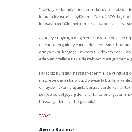
“Irak’ta yeni bir hükümet her an kurulabilir, biz de
konuda biz ısrarla söylüyoruz. Fakat NATO’da gördü
kapsayıcı bir hükümet kurulursa buradaki istikrarsızl
Aynı şey Suriye için de geçerli. Suriye’de de Esed rej
olan terör örgütleriyle mücadele edersiniz, bazıların
ortaya çıkar, kargaşa, istikrarsızlık devam eder. Ta
ederken özellikle Irak’a destek verilmesi gündeme g
Fakat biz buradaki hassasiyetlerimizi de vurguladık.
mezhebe dayalı bir ordu. Dolayısıyla bunlara verile
olmayabilir. Yeni oluşumla beraber, ordu ve Irak’taki
şekilde bu bölgeye giden silahlar terör örgütlerinin
hassasiyetlerimizi dile getirdik.”
TARAF
Ayrıca Bakınız: