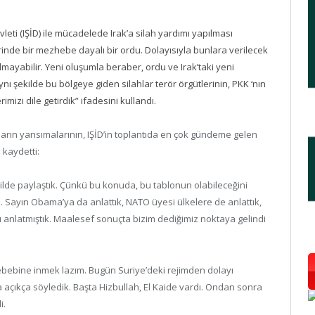
leti (IŞİD) ile mücadelede Irak’a silah yardımı yapılması
nde bir mezhebe dayalı bir ordu. Dolayısıyla bunlara verilecek
mayabilir. Yeni oluşumla beraber, ordu ve Irak’taki yeni
nı şekilde bu bölgeye giden silahlar terör örgütlerinin, PKK ‘nın
mizi dile getirdik” ifadesini kullandı.
ların yansımalarının, IŞİD’in toplantıda en çok gündeme gelen
 kaydetti:
kilde paylaştık. Çünkü bu konuda, bu tablonun olabileceğini
z. Sayın Obama’ya da anlattık, NATO üyesi ülkelere de anlattık,
 anlatmıştık. Maalesef sonuçta bizim dediğimiz noktaya gelindi
sebebine inmek lazım. Bugün Suriye’deki rejimden dolayı
a açıkça söyledik. Başta Hizbullah, El Kaide vardı. Ondan sonra
i.