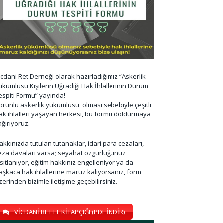
icdani Ret Derneği olarak hazırladığımız “Askerlik
ükümlüsü Kişilerin Uğradığı Hak İhlallerinin Durum
espiti Formu” yayında!
orunlu askerlik yükümlüsü olması sebebiyle çeşitli
ak ihlalleri yaşayan herkesi, bu formu doldurmaya
ağırıyoruz.
akkınızda tutulan tutanaklar, idari para cezaları,
eza davaları varsa; seyahat özgürlüğünüz
ısıtlanıyor, eğitim hakkınız engelleniyor ya da
aşkaca hak ihlallerine maruz kalıyorsanız, form
zerinden bizimle iletişime geçebilirsiniz.
VİCDANİ RET EL KİTAPÇIĞI (PDF İNDİR)