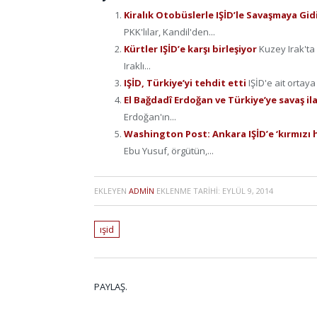
Kiralık Otobüslerle IŞİD’le Savaşmaya Gid
PKK'lılar, Kandil'den...
Kürtler IŞİD’e karşı birleşiyor
Kuzey Irak'ta 
Iraklı...
IŞİD, Türkiye’yi tehdit etti
IŞİD'e ait ortaya
El Bağdadî Erdoğan ve Türkiye’ye savaş il
Erdoğan'ın...
Washington Post: Ankara IŞİD’e ‘kırmızı h
Ebu Yusuf, örgütün,...
EKLEYEN
ADMIN
EKLENME TARIHI:
EYLÜL 9, 2014
ışid
PAYLAŞ.