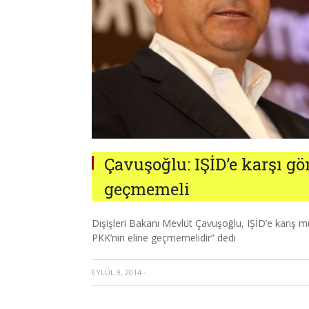
Çavuşoğlu: IŞİD’e karşı gö
geçmemeli
Dışişleri Bakanı Mevlüt Çavuşoğlu, IŞİD’e karış müca
PKK’nın eline geçmemelidir” dedi
EYLÜL 9, 2014
·