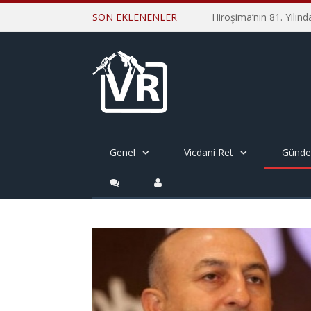
SON EKLENENLER
Genel
Vicdani Ret
Günd