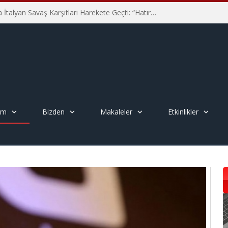
Hiroşima’nın 81. Yılında İtalyan Savaş Karşıtları Harekete Geçti: “Hatırlamak yeterli değil”
em
Bizden
Makaleler
Etkinlikler