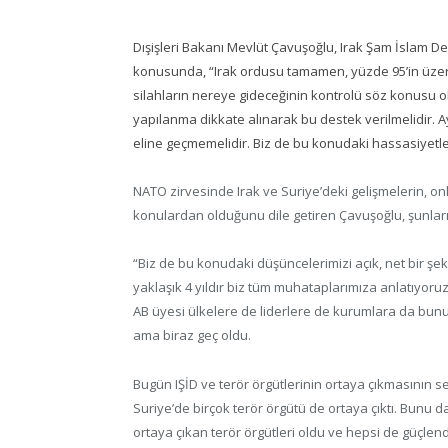
Dışişleri Bakanı Mevlüt Çavuşoğlu, Irak Şam İslam Dev
konusunda, “Irak ordusu tamamen, yüzde 95’in üzeri
silahların nereye gideceğinin kontrolü söz konusu ol
yapılanma dikkate alınarak bu destek verilmelidir. Ay
eline geçmemelidir. Biz de bu konudaki hassasiyetleri
NATO zirvesinde Irak ve Suriye’deki gelişmelerin, on
konulardan olduğunu dile getiren Çavuşoğlu, şunları
“Biz de bu konudaki düşüncelerimizi açık, net bir şe
yaklaşık 4 yıldır biz tüm muhataplarımıza anlatıyoru
AB üyesi ülkelere de liderlere de kurumlara da bunu
ama biraz geç oldu.
Bugün IŞİD ve terör örgütlerinin ortaya çıkmasının 
Suriye’de birçok terör örgütü de ortaya çıktı. Bunu d
ortaya çıkan terör örgütleri oldu ve hepsi de güçlend