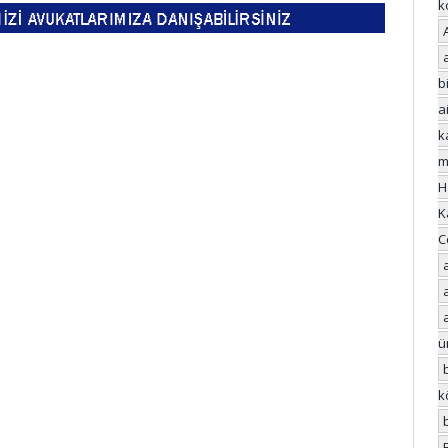
k
bi
a
k
m
H
K
C
ü
k