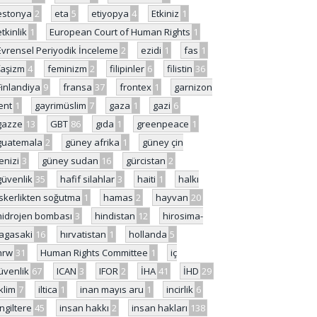
estonya
2
eta
5
etiyopya
4
Etkiniz
1
etkinlik
1
European Court of Human Rights
1
Evrensel Periyodik İnceleme
2
ezidi
1
fas
1
faşizm
4
feminizm
2
filipinler
6
filistin
36
Finlandiya
9
fransa
37
frontex
1
garnizon
ent
1
gayrimüslim
7
gaza
1
gazi
6
gazze
13
GBT
86
gıda
1
greenpeace
1
guatemala
2
güney afrika
1
güney çin
enizi
3
güney sudan
16
gürcistan
2
güvenlik
35
hafif silahlar
3
haiti
1
halkı
skerlikten soğutma
1
hamas
2
hayvan
20
hidrojen bombası
3
hindistan
12
hirosima-
agasaki
16
hırvatistan
1
hollanda
5
hrw
31
Human Rights Committee
1
iç
üvenlik
67
ICAN
3
IFOR
2
İHA
41
İHD
29
iklim
7
iltica
1
inan mayıs aru
1
incirlik
6
İngiltere
45
insan hakkı
2
insan hakları
138