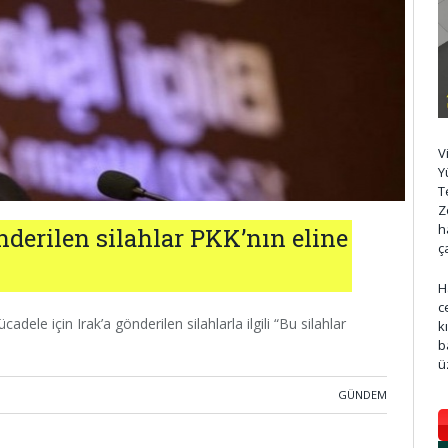
V
Y
T
Z
h
nderilen silahlar PKK’nın eline
ç
H
c
dele için Irak’a gönderilen silahlarla ilgili “Bu silahlar
k
b
ü
GÜNDEM