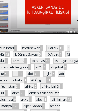
'dur' ihtarı
3
#refusewar
1
1 aralık
11
1
ylül
12
1. Dünya Savaşı
5
10 Aralık
1
12
ylül
3
12 mart
1
15 Mayıs
44
15 mayıs dünya
icdani retçiler günü
6
2024
1
28 şubat
2
318
59
ab
24
abd
319
açlık
6
adil
argılanma hakkı
1
Af Örgütü
61
afganistan
31
afrika
9
afrika birliği
1
agit
1
aihm
26
Akdeniz Vicdani Ret
uluşması
6
akka
1
alevi
1
ali fikri ışık
13
almanya
128
Alper Sapan
1
amfide