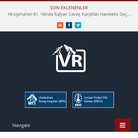
SON EKLENENLER
Hiroşima’nın 81. Yılında İtalyan Savaş Karşıtları Harekete Geçti: “Hatırlamak yeterli değil”
RSS
Facebook
Twitter
Navigate