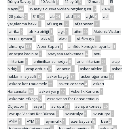
Dünya Savaşı
5
10 Aralık
1
12 eylül
3
12 mart
1
15
Mayıs
44
15 mayıs dünya vicdani retçiler günü
6
2024
1
28 şubat
2
318
59
ab
24
abd
319
açlık
6
adil
yargılanma hakkı
1
Af Örgütü
61
afganistan
31
afrika
9
afrika birliği
1
agit
1
aihm
26
Akdeniz Vicdani
Ret Buluşması
6
akka
1
alevi
1
ali fikri ışık
13
almanya
128
Alper Sapan
1
amfide konuşulmayanlar
1
anarşist kadınlar
1
Anayasa Mahkemesi
4
anti-
militarizm
4
antimilitarist medya
8
antimilitarizm
97
arap
birliği
1
arap ordusu
2
arjantin
1
asker aileleri
1
asker
hakları inisiyatifi
15
asker kaçağı
31
asker uğurlama
18
askere kötü muamele
55
askeri cezaevi
4
Askeri
Harcamalar
92
askeri yargı
17
Askerlik Kanunu
1
askersiz lefkoşa
5
Association for Conscientious
Objection
1
asya
1
avrupa
41
avrupa konseyi
26
Avrupa Vicdani Ret Bürosu
2
avustralya
5
avusturya
2
AYİM
1
AYM
14
ayrımcılık
1
azerbaycan
8
bae
2
bahçeşehir üniversitesi
1
bakanlar komitesi
4
bakaya
8