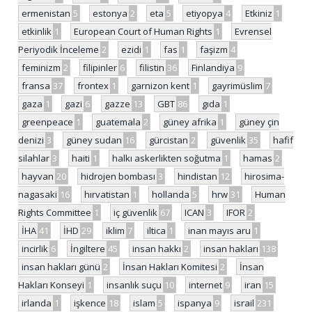
ermenistan
5
estonya
2
eta
5
etiyopya
4
Etkiniz
1
etkinlik
1
European Court of Human Rights
1
Evrensel
Periyodik İnceleme
2
ezidi
1
fas
1
faşizm
4
feminizm
2
filipinler
6
filistin
36
Finlandiya
9
fransa
37
frontex
1
garnizon kent
1
gayrimüslim
7
gaza
1
gazi
6
gazze
13
GBT
86
gıda
1
greenpeace
1
guatemala
2
güney afrika
1
güney çin
denizi
3
güney sudan
16
gürcistan
2
güvenlik
35
hafif
silahlar
3
haiti
1
halkı askerlikten soğutma
1
hamas
2
hayvan
20
hidrojen bombası
3
hindistan
12
hirosima-
nagasaki
16
hırvatistan
1
hollanda
5
hrw
31
Human
Rights Committee
1
iç güvenlik
67
ICAN
3
IFOR
2
İHA
41
İHD
29
iklim
7
iltica
1
inan mayıs aru
1
incirlik
6
İngiltere
45
insan hakkı
2
insan hakları
138
insan hakları günü
2
İnsan Hakları Komitesi
2
İnsan
Hakları Konseyi
1
insanlık suçu
10
internet
9
iran
15
irlanda
1
işkence
18
islam
5
ispanya
9
israil
231