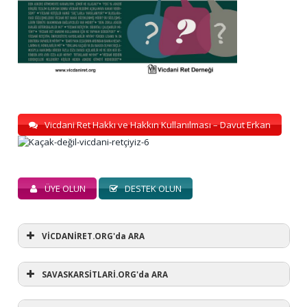
Vicdani Ret Hakkı ve Hakkın Kullanılması – Davut Erkan
ÜYE OLUN
DESTEK OLUN
VİCDANİRET.ORG'da ARA
SAVASKARSİTLARİ.ORG'da ARA