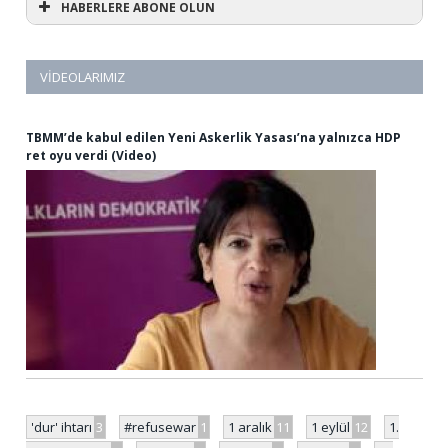
HABERLERE ABONE OLUN
VIDEOLARIMIZ
TBMM’de kabul edilen Yeni Askerlik Yasası’na yalnızca HDP
ret oyu verdi (Video)
'dur' ihtarı
3
#refusewar
1
1 aralık
11
1 eylül
12
1.