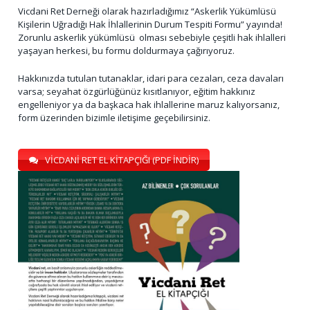
Vicdani Ret Derneği olarak hazırladığımız “Askerlik Yükümlüsü
Kişilerin Uğradığı Hak İhlallerinin Durum Tespiti Formu” yayında!
Zorunlu askerlik yükümlüsü olması sebebiyle çeşitli hak ihlalleri
yaşayan herkesi, bu formu doldurmaya çağırıyoruz.
Hakkınızda tutulan tutanaklar, idari para cezaları, ceza davaları
varsa; seyahat özgürlüğünüz kısıtlanıyor, eğitim hakkınız
engelleniyor ya da başkaca hak ihlallerine maruz kalıyorsanız,
form üzerinden bizimle iletişime geçebilirsiniz.
VİCDANİ RET EL KİTAPÇIĞI (PDF İNDİR)