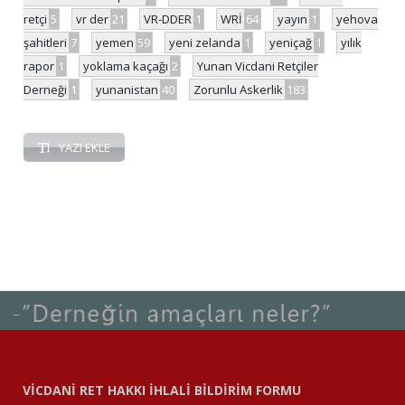
retçi
5
vr der
21
VR-DDER
1
WRİ
64
yayın
1
yehova
şahitleri
7
yemen
59
yeni zelanda
1
yeniçağ
1
yılık
rapor
1
yoklama kaçağı
2
Yunan Vicdani Retçiler
Derneği
1
yunanistan
40
Zorunlu Askerlik
183
YAZI EKLE
VİCDANİ RET HAKKI İHLALİ BİLDİRİM FORMU