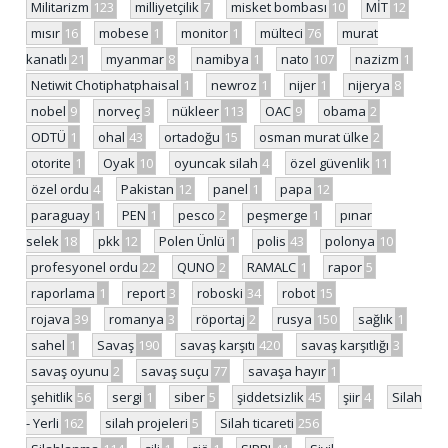
Militarizm
123
milliyetçilik
7
misket bombası
10
MİT
12
mısır
16
mobese
1
monitor
1
mülteci
76
murat
kanatlı
21
myanmar
8
namibya
1
nato
107
nazizm
1
Netiwit Chotiphatphaisal
1
newroz
1
nijer
1
nijerya
8
nobel
9
norveç
3
nükleer
113
OAC
9
obama
2
ODTÜ
1
ohal
43
ortadoğu
15
osman murat ülke
2
otorite
1
Oyak
10
oyuncak silah
4
özel güvenlik
11
özel ordu
4
Pakistan
12
panel
1
papa
12
paraguay
1
PEN
1
pesco
2
peşmerge
1
pınar
selek
18
pkk
12
Polen Ünlü
1
polis
43
polonya
10
profesyonel ordu
22
QUNO
2
RAMALC
1
rapor
5
raporlama
1
report
3
roboski
34
robot
15
rojava
39
romanya
3
röportaj
2
rusya
150
sağlık
1
sahel
1
Savaş
190
savaş karşıtı
420
savaş karşıtlığı
3
savaş oyunu
2
savaş suçu
77
savaşa hayır
1
şehitlik
56
sergi
1
siber
5
şiddetsizlik
45
şiir
4
Silah
- Yerli
162
silah projeleri
5
Silah ticareti
256