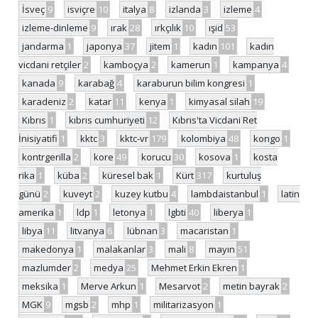
İsveç
9
isviçre
10
italya
8
izlanda
3
izleme
4
izleme-dinleme
9
ırak
28
ırkçılık
10
ışid
53
jandarma
1
japonya
37
jitem
1
kadın
101
kadın
vicdani retçiler
2
kamboçya
2
kamerun
1
kampanya
4
kanada
9
karabağ
4
karaburun bilim kongresi
1
karadeniz
2
katar
11
kenya
1
kimyasal silah
19
Kıbrıs
1
kıbrıs cumhuriyeti
12
Kıbrıs'ta Vicdani Ret
İnisiyatifi
1
kktc
3
kktc-vr
179
kolombiya
48
kongo
1
kontrgerilla
2
kore
49
korucu
30
kosova
1
kosta
rika
1
küba
2
küresel bak
1
Kürt
317
kurtuluş
günü
2
kuveyt
2
kuzey kutbu
4
lambdaistanbul
1
latin
amerika
1
ldp
1
letonya
1
lgbti
40
liberya
1
libya
11
litvanya
6
lübnan
3
macaristan
1
makedonya
1
malakanlar
3
mali
8
mayın
51
mazlumder
2
medya
25
Mehmet Erkin Ekren
1
meksika
1
Merve Arkun
1
Mesarvot
2
metin bayrak
2
MGK
9
mgsb
2
mhp
1
militarizasyon
1