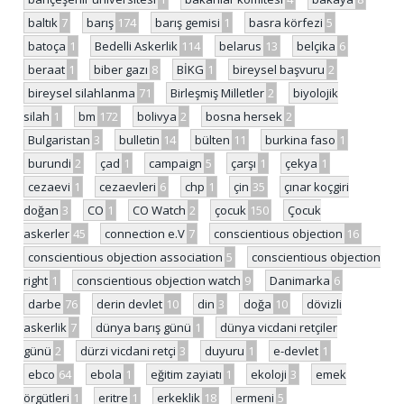
baltık
7
barış
174
barış gemisi
1
basra körfezi
5
batoça
1
Bedelli Askerlik
114
belarus
13
belçika
6
beraat
1
biber gazı
8
BİKG
1
bireysel başvuru
2
bireysel silahlanma
71
Birleşmiş Milletler
2
biyolojik
silah
1
bm
172
bolivya
2
bosna hersek
2
Bulgaristan
3
bulletin
14
bülten
11
burkina faso
1
burundi
2
çad
1
campaign
5
çarşı
1
çekya
1
cezaevi
1
cezaevleri
6
chp
1
çin
35
çınar koçgiri
doğan
3
CO
1
CO Watch
2
çocuk
150
Çocuk
askerler
45
connection e.V
7
conscientious objection
16
conscientious objection association
5
conscientious objection
right
1
conscientious objection watch
9
Danimarka
6
darbe
76
derin devlet
10
din
3
doğa
10
dövizli
askerlik
7
dünya barış günü
1
dünya vicdani retçiler
günü
2
dürzi vicdani retçi
3
duyuru
1
e-devlet
1
ebco
64
ebola
1
eğitim zayiatı
1
ekoloji
3
emek
örgütleri
1
eritre
1
erkeklik
18
ermeni
5