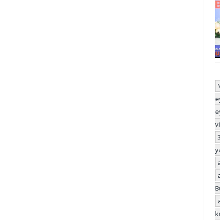
e
e
v
y
B
k