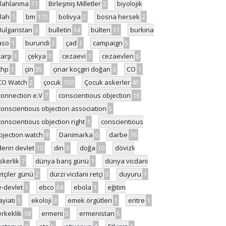
ilahlanma
71
Birleşmiş Milletler
2
biyolojik
ilah
1
bm
172
bolivya
2
bosna hersek
2
Bulgaristan
3
bulletin
14
bülten
11
burkina
aso
1
burundi
2
çad
1
campaign
5
çarşı
1
çekya
1
cezaevi
1
cezaevleri
6
chp
1
çin
35
çınar koçgiri doğan
3
CO
1
CO Watch
2
çocuk
150
Çocuk askerler
45
connection e.V
7
conscientious objection
16
conscientious objection association
5
conscientious objection right
1
conscientious
bjection watch
9
Danimarka
6
darbe
76
derin devlet
10
din
3
doğa
10
dövizli
skerlik
7
dünya barış günü
1
dünya vicdani
etçiler günü
2
dürzi vicdani retçi
3
duyuru
1
e-devlet
1
ebco
64
ebola
1
eğitim
ayiatı
1
ekoloji
3
emek örgütleri
1
eritre
1
erkeklik
18
ermeni
5
ermenistan
5