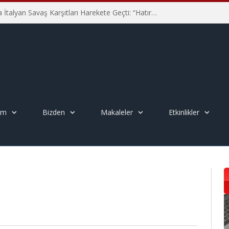
Hiroşima’nın 81. Yılında İtalyan Savaş Karşıtları Harekete Geçti: “Hatırlamak yeterli değil”
em
Bizden
Makaleler
Etkinlikler