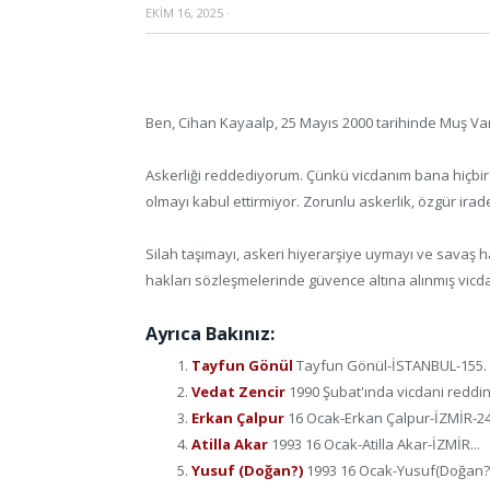
EKIM 16, 2025
·
Ben, Cihan Kayaalp, 25 Mayıs 2000 tarihinde Muş V
Askerliği reddediyorum. Çünkü vicdanım bana hiçbir
olmayı kabul ettirmiyor. Zorunlu askerlik, özgür ira
Silah taşımayı, askeri hiyerarşiye uymayı ve savaş h
hakları sözleşmelerinde güvence altına alınmış vic
Ayrıca Bakınız:
Tayfun Gönül
Tayfun Gönül-İSTANBUL-155. ma
Vedat Zencir
1990 Şubat'ında vicdani reddini
Erkan Çalpur
16 Ocak-Erkan Çalpur-İZMİR-24 
Atilla Akar
1993 16 Ocak-Atilla Akar-İZMİR...
Yusuf (Doğan?)
1993 16 Ocak-Yusuf(Doğan?)