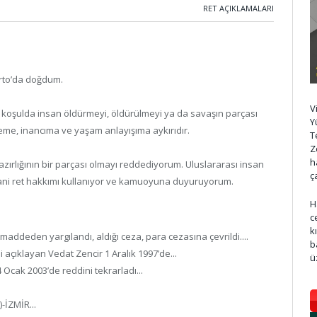
RET AÇIKLAMALARI
arto’da doğdum.
V
 koşulda insan öldürmeyi, öldürülmeyi ya da savaşın parçası
Y
deme, inancıma ve yaşam anlayışıma aykırıdır.
T
Z
h
azırlığının bir parçası olmayı reddediyorum. Uluslararası insan
ç
dani ret hakkımı kullanıyor ve kamuoyuna duyuruyorum.
H
c
k
ddeden yargılandı, aldığı ceza, para cezasına çevrildi....
b
 açıklayan Vedat Zencir 1 Aralık 1997’de...
ü
Ocak 2003’de reddini tekrarladı...
-İZMİR...