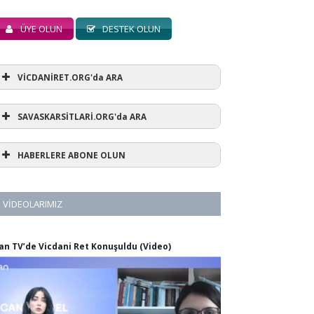
ÜYE OLUN
DESTEK OLUN
VİCDANİRET.ORG'da ARA
SAVASKARSİTLARİ.ORG'da ARA
HABERLERE ABONE OLUN
VIDEOLARIMIZ
an TV’de Vicdani Ret Konuşuldu (Video)