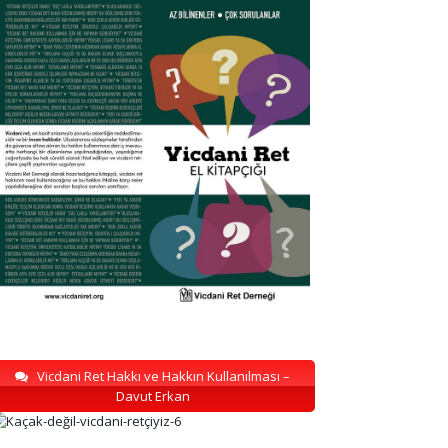
Vicdani Ret Hakkı ve Hakkın Kullanılması –
Davut Erkan