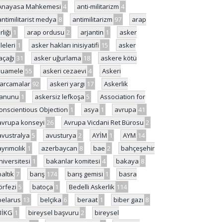
Anayasa Mahkemesi
4
anti-militarizm
4
antimilitarist medya
8
antimilitarizm
97
arap
rliği
1
arap ordusu
2
arjantin
1
asker
ileleri
1
asker hakları inisiyatifi
15
asker
açağı
31
asker uğurlama
18
askere kötü
uamele
55
askeri cezaevi
4
Askeri
arcamalar
92
askeri yargı
17
Askerlik
anunu
1
askersiz lefkoşa
5
Association for
onscientious Objection
1
asya
1
avrupa
41
avrupa konseyi
26
Avrupa Vicdani Ret Bürosu
2
avustralya
5
avusturya
2
AYİM
1
AYM
14
ayrımcılık
1
azerbaycan
8
bae
2
bahçeşehir
niversitesi
1
bakanlar komitesi
4
bakaya
8
baltık
7
barış
174
barış gemisi
1
basra
örfezi
5
batoça
1
Bedelli Askerlik
114
belarus
13
belçika
6
beraat
1
biber gazı
8
BİKG
1
bireysel başvuru
2
bireysel