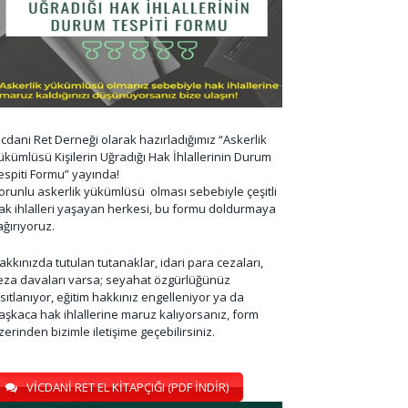
icdani Ret Derneği olarak hazırladığımız “Askerlik
ükümlüsü Kişilerin Uğradığı Hak İhlallerinin Durum
espiti Formu” yayında!
orunlu askerlik yükümlüsü olması sebebiyle çeşitli
ak ihlalleri yaşayan herkesi, bu formu doldurmaya
ağırıyoruz.
akkınızda tutulan tutanaklar, idari para cezaları,
eza davaları varsa; seyahat özgürlüğünüz
ısıtlanıyor, eğitim hakkınız engelleniyor ya da
aşkaca hak ihlallerine maruz kalıyorsanız, form
zerinden bizimle iletişime geçebilirsiniz.
VİCDANİ RET EL KİTAPÇIĞI (PDF İNDİR)