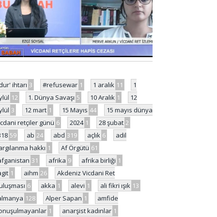
'dur' ihtarı
3
#refusewar
1
1 aralık
11
1
ylül
12
1. Dünya Savaşı
5
10 Aralık
1
12
ylül
3
12 mart
1
15 Mayıs
44
15 mayıs dünya
icdani retçiler günü
6
2024
1
28 şubat
2
318
59
ab
24
abd
319
açlık
6
adil
argılanma hakkı
1
Af Örgütü
61
afganistan
31
afrika
9
afrika birliği
1
agit
1
aihm
26
Akdeniz Vicdani Ret
uluşması
6
akka
1
alevi
1
ali fikri ışık
13
almanya
128
Alper Sapan
1
amfide
onuşulmayanlar
1
anarşist kadınlar
1