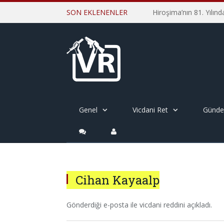
SON EKLENENLER
Genel
Vicdani Ret
Günd
Cihan Kayaalp
Gönderdiği e-posta ile vicdani reddini açıkladı.