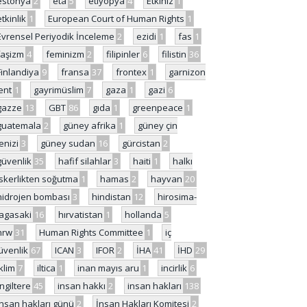
estonya
2
eta
5
etiyopya
4
Etkiniz
1
etkinlik
1
European Court of Human Rights
1
Evrensel Periyodik İnceleme
2
ezidi
1
fas
1
faşizm
4
feminizm
2
filipinler
6
filistin
36
Finlandiya
9
fransa
37
frontex
1
garnizon
ent
1
gayrimüslim
7
gaza
1
gazi
6
gazze
13
GBT
86
gıda
1
greenpeace
1
guatemala
2
güney afrika
1
güney çin
enizi
3
güney sudan
16
gürcistan
2
güvenlik
35
hafif silahlar
3
haiti
1
halkı
skerlikten soğutma
1
hamas
2
hayvan
20
hidrojen bombası
3
hindistan
12
hirosima-
agasaki
16
hırvatistan
1
hollanda
5
hrw
31
Human Rights Committee
1
iç
üvenlik
67
ICAN
3
IFOR
2
İHA
41
İHD
29
iklim
7
iltica
1
inan mayıs aru
1
incirlik
6
İngiltere
45
insan hakkı
2
insan hakları
138
insan hakları günü
2
İnsan Hakları Komitesi
2