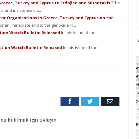
 Greece, Turkey and Cyprus to Erdoğan and Mitsotakis
"The
, and insistence on...
tor Organisations in Greece, Turkey and Cyprus on the
for an immediate end to the genocide in...
tion Watch Bulletin Released
In this issue of the
.
ction Watch Bulletin Released
In this issue of the
.
e
e
v
y
Facebook
Twitter
Email
B