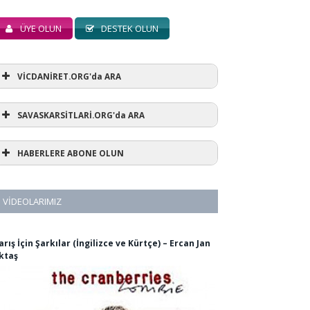
ÜYE OLUN
DESTEK OLUN
VİCDANİRET.ORG'da ARA
SAVASKARSİTLARİ.ORG'da ARA
HABERLERE ABONE OLUN
VIDEOLARIMIZ
arış İçin Şarkılar (İngilizce ve Kürtçe) – Ercan Jan
ktaş