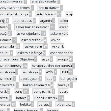
onuşulmayanlar
1
anarşist kadınlar
1
Anayasa Mahkemesi
4
anti-militarizm
4
antimilitarist medya
8
antimilitarizm
97
arap
rliği
1
arap ordusu
2
arjantin
1
asker
ileleri
1
asker hakları inisiyatifi
15
asker
açağı
31
asker uğurlama
18
askere kötü
uamele
55
askeri cezaevi
4
Askeri
arcamalar
92
askeri yargı
17
Askerlik
anunu
1
askersiz lefkoşa
5
Association for
onscientious Objection
1
asya
1
avrupa
41
avrupa konseyi
26
Avrupa Vicdani Ret Bürosu
2
avustralya
5
avusturya
2
AYİM
1
AYM
14
ayrımcılık
1
azerbaycan
8
bae
2
bahçeşehir
niversitesi
1
bakanlar komitesi
4
bakaya
8
baltık
7
barış
174
barış gemisi
1
basra
örfezi
5
batoça
1
Bedelli Askerlik
114
belarus
13
belçika
6
beraat
1
biber gazı
8
BİKG
1
bireysel başvuru
2
bireysel