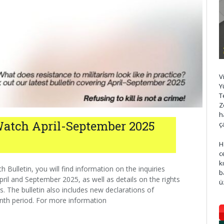
V
Y
T
Z
h
Watch April-September 2025
ç
H
c
k
 Bulletin, you will find information on the inquiries
b
ril and September 2025, as well as details on the rights
ü
. The bulletin also includes new declarations of
nth period. For more information