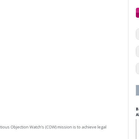
B
A
tious Objection Watch’s (COW) mission is to achieve legal