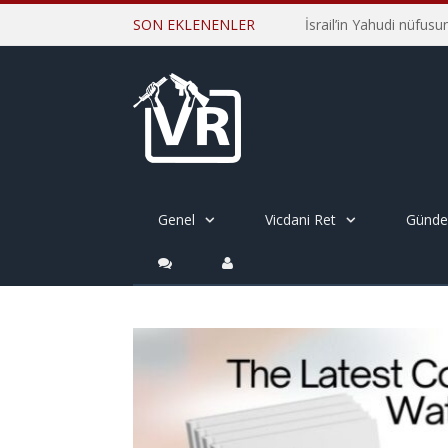
SON EKLENENLER
Genel
Vicdani Ret
Günd