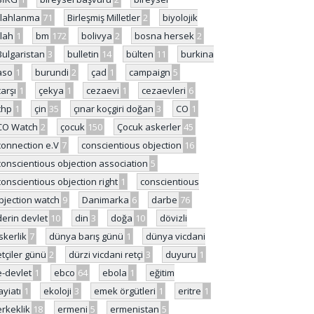
ilahlanma
71
Birleşmiş Milletler
2
biyolojik
ilah
1
bm
172
bolivya
2
bosna hersek
2
Bulgaristan
3
bulletin
14
bülten
11
burkina
aso
1
burundi
2
çad
1
campaign
5
çarşı
1
çekya
1
cezaevi
1
cezaevleri
6
chp
1
çin
35
çınar koçgiri doğan
3
CO
1
CO Watch
2
çocuk
150
Çocuk askerler
45
connection e.V
7
conscientious objection
16
conscientious objection association
5
conscientious objection right
1
conscientious
bjection watch
9
Danimarka
6
darbe
76
derin devlet
10
din
3
doğa
10
dövizli
skerlik
7
dünya barış günü
1
dünya vicdani
etçiler günü
2
dürzi vicdani retçi
3
duyuru
1
e-devlet
1
ebco
64
ebola
1
eğitim
ayiatı
1
ekoloji
3
emek örgütleri
1
eritre
1
erkeklik
18
ermeni
5
ermenistan
5