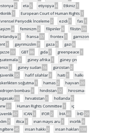
estonya
2
eta
5
etiyopya
4
Etkiniz
1
etkinlik
1
European Court of Human Rights
1
Evrensel Periyodik İnceleme
2
ezidi
1
fas
1
faşizm
4
feminizm
2
filipinler
6
filistin
36
Finlandiya
9
fransa
37
frontex
1
garnizon
ent
1
gayrimüslim
7
gaza
1
gazi
6
gazze
13
GBT
86
gıda
1
greenpeace
1
guatemala
2
güney afrika
1
güney çin
enizi
3
güney sudan
16
gürcistan
2
güvenlik
35
hafif silahlar
3
haiti
1
halkı
skerlikten soğutma
1
hamas
2
hayvan
20
hidrojen bombası
3
hindistan
12
hirosima-
agasaki
16
hırvatistan
1
hollanda
5
hrw
31
Human Rights Committee
1
iç
üvenlik
67
ICAN
3
IFOR
2
İHA
41
İHD
29
iklim
7
iltica
1
inan mayıs aru
1
incirlik
6
İngiltere
45
insan hakkı
2
insan hakları
138