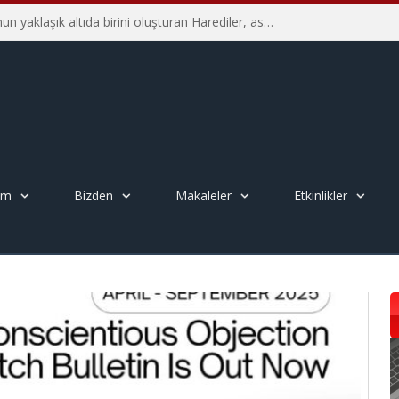
İsrail’in Yahudi nüfusunun yaklaşık altıda birini oluşturan Harediler, askerliğe karşı direniyorlar – Yakov M. Rabkin
em
Bizden
Makaleler
Etkinlikler