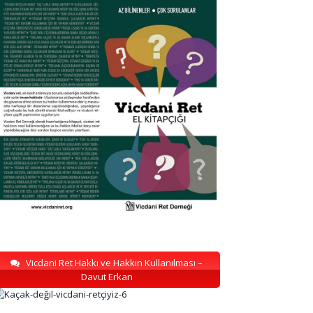
Vicdani Ret Hakkı ve Hakkın Kullanılması –
Davut Erkan