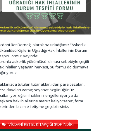
icdani Ret Derneği olarak hazırladığımız “Askerlik
ükümlüsü Kişilerin Uğradığı Hak İhlallerinin Durum
espiti Formu” yayında!
orunlu askerlik yükümlüsü olması sebebiyle çeşitli
ak ihlalleri yaşayan herkesi, bu formu doldurmaya
ağırıyoruz.
akkınızda tutulan tutanaklar, idari para cezaları,
eza davaları varsa; seyahat özgürlüğünüz
ısıtlanıyor, eğitim hakkınız engelleniyor ya da
aşkaca hak ihlallerine maruz kalıyorsanız, form
zerinden bizimle iletişime geçebilirsiniz.
VİCDANİ RET EL KİTAPÇIĞI (PDF İNDİR)