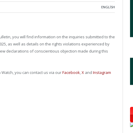
ENGLISH
lletin, you will find information on the inquiries submitted to the
25, as well as details on the rights violations experienced by
 new declarations of conscientious objection made during this
 Watch, you can contact us via our
Facebook
,
X
and
Instagram