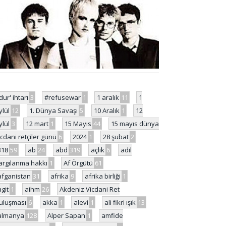
'dur' ihtarı
3
#refusewar
1
1 aralık
11
1
ylül
12
1. Dünya Savaşı
5
10 Aralık
1
12
ylül
3
12 mart
1
15 Mayıs
44
15 mayıs dünya
icdani retçiler günü
6
2024
1
28 şubat
2
318
59
ab
24
abd
319
açlık
6
adil
argılanma hakkı
1
Af Örgütü
61
afganistan
31
afrika
9
afrika birliği
1
agit
1
aihm
26
Akdeniz Vicdani Ret
uluşması
6
akka
1
alevi
1
ali fikri ışık
13
almanya
128
Alper Sapan
1
amfide