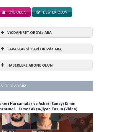
ÜYE OLUN
DESTEK OLUN
VİCDANİRET.ORG'da ARA
SAVASKARSİTLARİ.ORG'da ARA
HABERLERE ABONE OLUN
VIDEOLARIMIZ
skeri Harcamalar ve Askeri Sanayi Kimin
ararına? – İsmet Akça/Jiyan Tosun (Video)