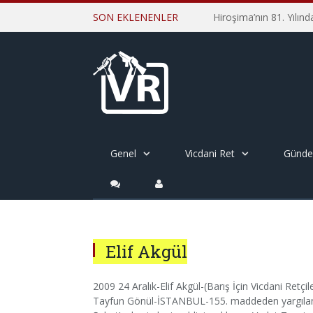
SON EKLENENLER
Genel
Vicdani Ret
Günd
Elif Akgül
2009 24 Aralık-Elif Akgül-(Barış İçin Vicdani Retçi
Tayfun Gönül-İSTANBUL-155. maddeden yargılandı,