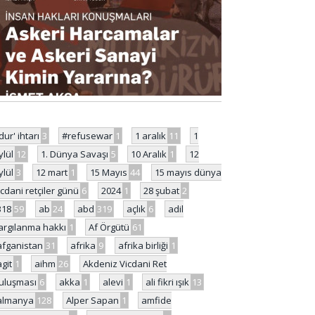
'dur' ihtarı
3
#refusewar
1
1 aralık
11
1
ylül
12
1. Dünya Savaşı
5
10 Aralık
1
12
ylül
3
12 mart
1
15 Mayıs
44
15 mayıs dünya
icdani retçiler günü
6
2024
1
28 şubat
2
318
59
ab
24
abd
319
açlık
6
adil
argılanma hakkı
1
Af Örgütü
61
afganistan
31
afrika
9
afrika birliği
1
agit
1
aihm
26
Akdeniz Vicdani Ret
uluşması
6
akka
1
alevi
1
ali fikri ışık
13
almanya
128
Alper Sapan
1
amfide