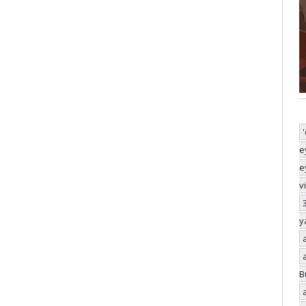
e
e
v
y
B