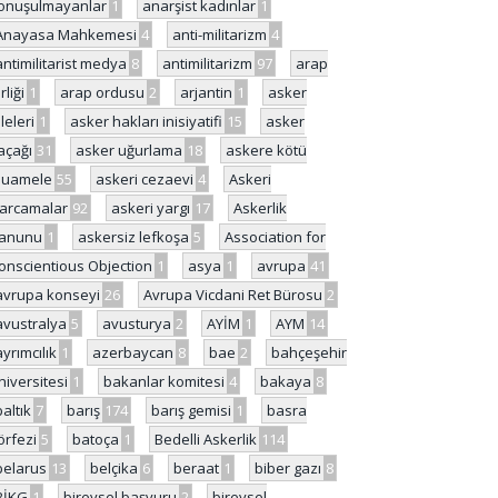
onuşulmayanlar
1
anarşist kadınlar
1
Anayasa Mahkemesi
4
anti-militarizm
4
antimilitarist medya
8
antimilitarizm
97
arap
rliği
1
arap ordusu
2
arjantin
1
asker
ileleri
1
asker hakları inisiyatifi
15
asker
açağı
31
asker uğurlama
18
askere kötü
uamele
55
askeri cezaevi
4
Askeri
arcamalar
92
askeri yargı
17
Askerlik
anunu
1
askersiz lefkoşa
5
Association for
onscientious Objection
1
asya
1
avrupa
41
avrupa konseyi
26
Avrupa Vicdani Ret Bürosu
2
avustralya
5
avusturya
2
AYİM
1
AYM
14
ayrımcılık
1
azerbaycan
8
bae
2
bahçeşehir
niversitesi
1
bakanlar komitesi
4
bakaya
8
baltık
7
barış
174
barış gemisi
1
basra
örfezi
5
batoça
1
Bedelli Askerlik
114
belarus
13
belçika
6
beraat
1
biber gazı
8
BİKG
1
bireysel başvuru
2
bireysel