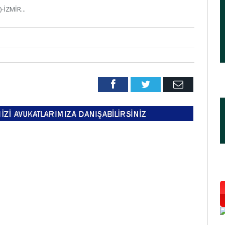
-İZMİR...
Facebook
Twitter
Email