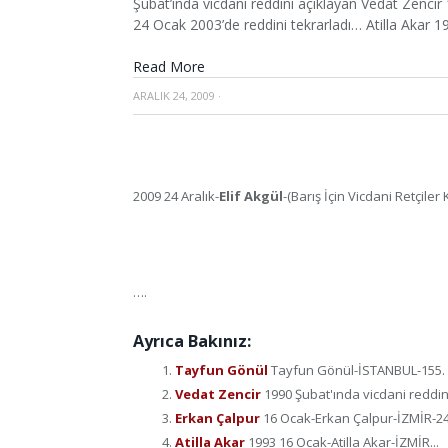
Şubat’ında vicdani reddini açıklayan Vedat Zenci
24 Ocak 2003’de reddini tekrarladı… Atilla Akar
Read More
ARALIK 24, 2009
·
2009 24 Aralık-
Elif Akgül
-(Barış İçin Vicdani Retçiler
….
Ayrıca Bakınız:
Tayfun Gönül
Tayfun Gönül-İSTANBUL-155. ma
Vedat Zencir
1990 Şubat'ında vicdani reddini
Erkan Çalpur
16 Ocak-Erkan Çalpur-İZMİR-24 
Atilla Akar
1993 16 Ocak-Atilla Akar-İZMİR...