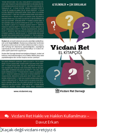
Vicdani Ret Hakkı ve Hakkın Kullanılması –
Davut Erkan