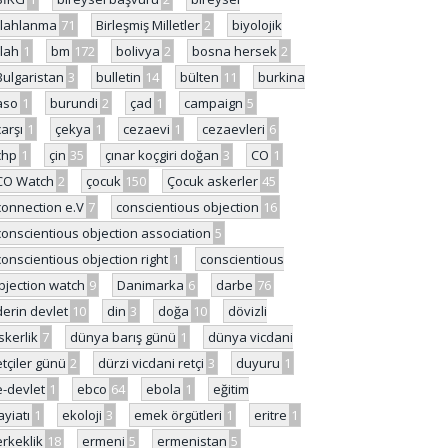
ilahlanma
71
Birleşmiş Milletler
2
biyolojik
ilah
1
bm
172
bolivya
2
bosna hersek
2
Bulgaristan
3
bulletin
14
bülten
11
burkina
aso
1
burundi
2
çad
1
campaign
5
çarşı
1
çekya
1
cezaevi
1
cezaevleri
6
chp
1
çin
35
çınar koçgiri doğan
3
CO
1
CO Watch
2
çocuk
150
Çocuk askerler
45
connection e.V
7
conscientious objection
16
conscientious objection association
5
conscientious objection right
1
conscientious
bjection watch
9
Danimarka
6
darbe
76
derin devlet
10
din
3
doğa
10
dövizli
skerlik
7
dünya barış günü
1
dünya vicdani
etçiler günü
2
dürzi vicdani retçi
3
duyuru
1
e-devlet
1
ebco
64
ebola
1
eğitim
ayiatı
1
ekoloji
3
emek örgütleri
1
eritre
1
erkeklik
18
ermeni
5
ermenistan
5