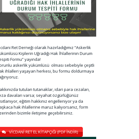
icdani Ret Derneği olarak hazırladığımız “Askerlik
ükümlüsü Kişilerin Uğradığı Hak İhlallerinin Durum
espiti Formu” yayında!
orunlu askerlik yükümlüsü olması sebebiyle çeşitli
ak ihlalleri yaşayan herkesi, bu formu doldurmaya
ağırıyoruz.
akkınızda tutulan tutanaklar, idari para cezaları,
eza davaları varsa; seyahat özgürlüğünüz
ısıtlanıyor, eğitim hakkınız engelleniyor ya da
aşkaca hak ihlallerine maruz kalıyorsanız, form
zerinden bizimle iletişime geçebilirsiniz.
VİCDANİ RET EL KİTAPÇIĞI (PDF İNDİR)