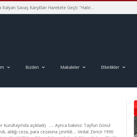
Hiroşima’nın 81. Yılında İtalyan Savaş Karşıtları Harekete Geçti: “Hatırlamak yeterli değil”
em
Bizden
Makaleler
Etkinlikler
ler Kurultayı’nda açıkladı) …. Ayrıca bakınız: Tayfun Gönül
 aldığı ceza, para cezasına çevrildi…. Vedat Zencir 1990