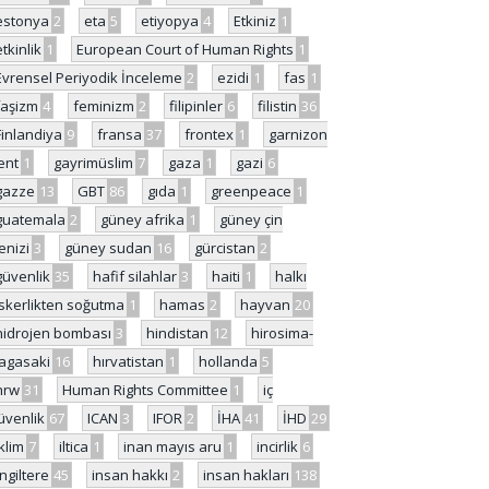
estonya
2
eta
5
etiyopya
4
Etkiniz
1
etkinlik
1
European Court of Human Rights
1
Evrensel Periyodik İnceleme
2
ezidi
1
fas
1
faşizm
4
feminizm
2
filipinler
6
filistin
36
Finlandiya
9
fransa
37
frontex
1
garnizon
ent
1
gayrimüslim
7
gaza
1
gazi
6
gazze
13
GBT
86
gıda
1
greenpeace
1
guatemala
2
güney afrika
1
güney çin
enizi
3
güney sudan
16
gürcistan
2
güvenlik
35
hafif silahlar
3
haiti
1
halkı
skerlikten soğutma
1
hamas
2
hayvan
20
hidrojen bombası
3
hindistan
12
hirosima-
agasaki
16
hırvatistan
1
hollanda
5
hrw
31
Human Rights Committee
1
iç
üvenlik
67
ICAN
3
IFOR
2
İHA
41
İHD
29
iklim
7
iltica
1
inan mayıs aru
1
incirlik
6
İngiltere
45
insan hakkı
2
insan hakları
138