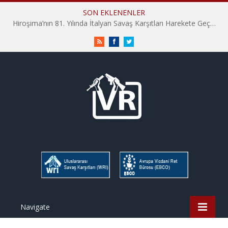
SON EKLENENLER
Hiroşima’nın 81. Yılında İtalyan Savaş Karşıtları Harekete Geçti: “Hatırlamak yeterli değil”
RSS
Facebook
Twitter
Navigate