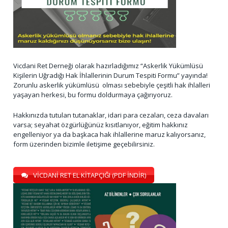
Vicdani Ret Derneği olarak hazırladığımız “Askerlik Yükümlüsü
Kişilerin Uğradığı Hak İhlallerinin Durum Tespiti Formu” yayında!
Zorunlu askerlik yükümlüsü olması sebebiyle çeşitli hak ihlalleri
yaşayan herkesi, bu formu doldurmaya çağırıyoruz.
Hakkınızda tutulan tutanaklar, idari para cezaları, ceza davaları
varsa; seyahat özgürlüğünüz kısıtlanıyor, eğitim hakkınız
engelleniyor ya da başkaca hak ihlallerine maruz kalıyorsanız,
form üzerinden bizimle iletişime geçebilirsiniz.
VİCDANİ RET EL KİTAPÇIĞI (PDF İNDİR)