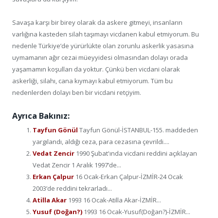
Savaşa karşı bir birey olarak da askere gitmeyi, insanların
varlığına kasteden silah taşımayı vicdanen kabul etmiyorum. Bu
nedenle Türkiye’de yürürlükte olan zorunlu askerlik yasasına
uymamanın ağır cezai müeyyidesi olmasından dolayı orada
yaşamamın koşulları da yoktur. Çünkü ben vicdani olarak
askerliği, silahı, cana kıymayı kabul etmiyorum. Tüm bu
nedenlerden dolayı ben bir vicdani retçiyim.
Ayrıca Bakınız:
Tayfun Gönül
Tayfun Gönül-İSTANBUL-155. maddeden
yargılandı, aldığı ceza, para cezasına çevrildi....
Vedat Zencir
1990 Şubat'ında vicdani reddini açıklayan
Vedat Zencir 1 Aralık 1997’de...
Erkan Çalpur
16 Ocak-Erkan Çalpur-İZMİR-24 Ocak
2003’de reddini tekrarladı...
Atilla Akar
1993 16 Ocak-Atilla Akar-İZMİR...
Yusuf (Doğan?)
1993 16 Ocak-Yusuf(Doğan?)-İZMİR...