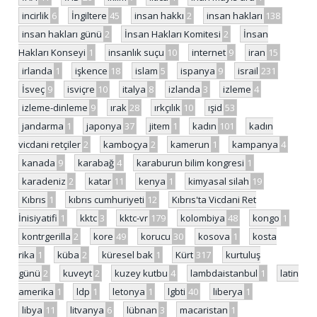
incirlik
6
İngiltere
45
insan hakkı
2
insan hakları
138
insan hakları günü
2
İnsan Hakları Komitesi
2
İnsan
Hakları Konseyi
1
insanlık suçu
10
internet
9
iran
15
irlanda
1
işkence
18
islam
5
ispanya
9
israil
231
İsveç
9
isviçre
10
italya
8
izlanda
3
izleme
4
izleme-dinleme
9
ırak
28
ırkçılık
10
ışid
53
jandarma
1
japonya
37
jitem
1
kadın
101
kadın
vicdani retçiler
2
kamboçya
2
kamerun
1
kampanya
4
kanada
9
karabağ
4
karaburun bilim kongresi
1
karadeniz
2
katar
11
kenya
1
kimyasal silah
19
Kıbrıs
1
kıbrıs cumhuriyeti
12
Kıbrıs'ta Vicdani Ret
İnisiyatifi
1
kktc
3
kktc-vr
179
kolombiya
48
kongo
1
kontrgerilla
2
kore
49
korucu
30
kosova
1
kosta
rika
1
küba
2
küresel bak
1
Kürt
317
kurtuluş
günü
2
kuveyt
2
kuzey kutbu
4
lambdaistanbul
1
latin
amerika
1
ldp
1
letonya
1
lgbti
40
liberya
1
libya
11
litvanya
6
lübnan
3
macaristan
1