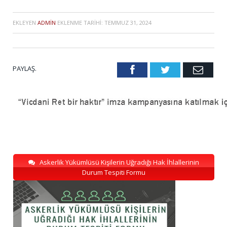
EKLEYEN
ADMIN
EKLENME TARIHI:
TEMMUZ 31, 2024
PAYLAŞ.
Facebook
Twitter
Emai
Askerlik Yükümlüsü Kişilerin Uğradığı Hak İhlallerinin
Durum Tespiti Formu