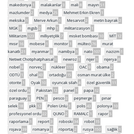
makedonya
1
malakanlar
3
mali
8
mayın
51
mazlumder
2
medya
25
Mehmet Erkin Ekren
1
meksika
1
Merve Arkun
1
Mesarvot
2
metin bayrak
2
MGK
9
mgsb
2
mhp
1
militarizasyon
1
Militarizm
123
milliyetçilik
7
misket bombası
10
MİT
12
mısır
16
mobese
1
monitor
1
mülteci
76
murat
kanatlı
21
myanmar
8
namibya
1
nato
107
nazizm
1
Netiwit Chotiphatphaisal
1
newroz
1
nijer
1
nijerya
8
nobel
9
norveç
3
nükleer
113
OAC
9
obama
2
ODTÜ
1
ohal
43
ortadoğu
15
osman murat ülke
2
otorite
1
Oyak
10
oyuncak silah
4
özel güvenlik
11
özel ordu
4
Pakistan
12
panel
1
papa
12
paraguay
1
PEN
1
pesco
2
peşmerge
1
pınar
selek
18
pkk
12
Polen Ünlü
1
polis
43
polonya
10
profesyonel ordu
22
QUNO
2
RAMALC
1
rapor
5
raporlama
1
report
3
roboski
34
robot
15
rojava
39
romanya
3
röportaj
2
rusya
150
sağlık
1