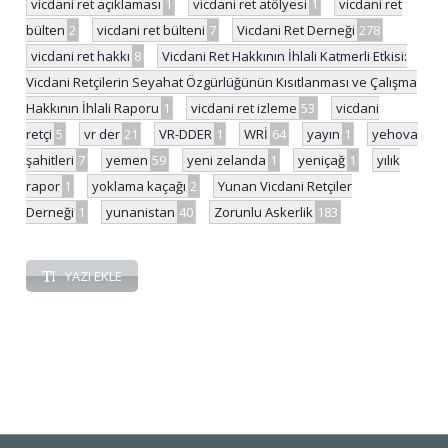
vicdani ret açıklaması
1
vicdani ret atölyesi
1
vicdani ret
bülten
2
vicdani ret bülteni
7
Vicdani Ret Derneği
278
vicdani ret hakkı
8
Vicdani Ret Hakkının İhlali Katmerli Etkisi:
Vicdani Retçilerin Seyahat Özgürlüğünün Kısıtlanması ve Çalışma
Hakkının İhlali Raporu
1
vicdani ret izleme
53
vicdani
retçi
5
vr der
21
VR-DDER
1
WRİ
64
yayın
1
yehova
şahitleri
7
yemen
59
yeni zelanda
1
yeniçağ
1
yılık
rapor
1
yoklama kaçağı
2
Yunan Vicdani Retçiler
Derneği
1
yunanistan
40
Zorunlu Askerlik
183
YAZI EKLE