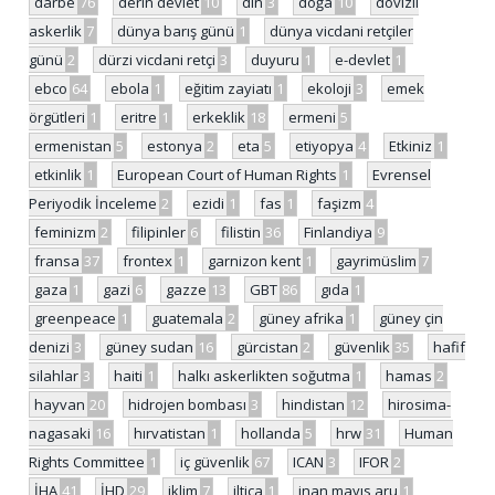
darbe
76
derin devlet
10
din
3
doğa
10
dövizli
askerlik
7
dünya barış günü
1
dünya vicdani retçiler
günü
2
dürzi vicdani retçi
3
duyuru
1
e-devlet
1
ebco
64
ebola
1
eğitim zayiatı
1
ekoloji
3
emek
örgütleri
1
eritre
1
erkeklik
18
ermeni
5
ermenistan
5
estonya
2
eta
5
etiyopya
4
Etkiniz
1
etkinlik
1
European Court of Human Rights
1
Evrensel
Periyodik İnceleme
2
ezidi
1
fas
1
faşizm
4
feminizm
2
filipinler
6
filistin
36
Finlandiya
9
fransa
37
frontex
1
garnizon kent
1
gayrimüslim
7
gaza
1
gazi
6
gazze
13
GBT
86
gıda
1
greenpeace
1
guatemala
2
güney afrika
1
güney çin
denizi
3
güney sudan
16
gürcistan
2
güvenlik
35
hafif
silahlar
3
haiti
1
halkı askerlikten soğutma
1
hamas
2
hayvan
20
hidrojen bombası
3
hindistan
12
hirosima-
nagasaki
16
hırvatistan
1
hollanda
5
hrw
31
Human
Rights Committee
1
iç güvenlik
67
ICAN
3
IFOR
2
İHA
41
İHD
29
iklim
7
iltica
1
inan mayıs aru
1