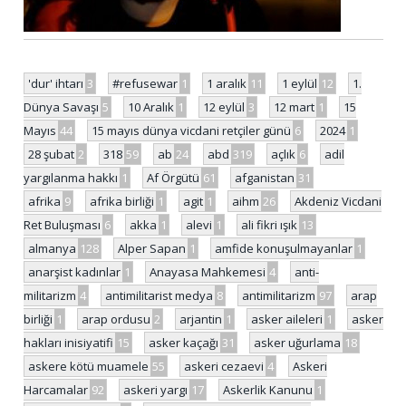
'dur' ihtarı
3
#refusewar
1
1 aralık
11
1 eylül
12
1.
Dünya Savaşı
5
10 Aralık
1
12 eylül
3
12 mart
1
15
Mayıs
44
15 mayıs dünya vicdani retçiler günü
6
2024
1
28 şubat
2
318
59
ab
24
abd
319
açlık
6
adil
yargılanma hakkı
1
Af Örgütü
61
afganistan
31
afrika
9
afrika birliği
1
agit
1
aihm
26
Akdeniz Vicdani
Ret Buluşması
6
akka
1
alevi
1
ali fikri ışık
13
almanya
128
Alper Sapan
1
amfide konuşulmayanlar
1
anarşist kadınlar
1
Anayasa Mahkemesi
4
anti-
militarizm
4
antimilitarist medya
8
antimilitarizm
97
arap
birliği
1
arap ordusu
2
arjantin
1
asker aileleri
1
asker
hakları inisiyatifi
15
asker kaçağı
31
asker uğurlama
18
askere kötü muamele
55
askeri cezaevi
4
Askeri
Harcamalar
92
askeri yargı
17
Askerlik Kanunu
1