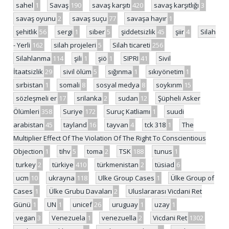
sahel
1
Savaş
190
savaş karşıtı
420
savaş karşıtlığı
3
savaş oyunu
2
savaş suçu
77
savaşa hayır
1
şehitlik
56
sergi
1
siber
5
şiddetsizlik
45
şiir
4
Silah
- Yerli
162
silah projeleri
5
Silah ticareti
256
Silahlanma
114
şili
1
şiö
1
SIPRI
41
Sivil
İtaatsizlik
29
sivil ölüm
5
sığınma
1
sıkıyönetim
1
sırbistan
1
somali
8
sosyal medya
8
soykırım
15
sözleşmeli er
17
srilanka
2
sudan
12
Şüpheli Asker
Ölümleri
358
Suriye
172
Suruç Katliamı
1
suudi
arabistan
45
tayland
16
tayvan
4
tck 318
1
The
Multiplier Effect Of The Violation Of The Right To Conscientious
Objection
1
tihv
5
toma
2
TSK
188
tunus
1
turkey
2
türkiye
410
türkmenistan
2
tüsiad
6
ucm
10
ukrayna
118
Ulke Group Cases
1
Ülke Group of
Cases
1
Ülke Grubu Davaları
2
Uluslararası Vicdani Ret
Günü
1
UN
1
unicef
26
uruguay
1
uzay
1
vegan
3
Venezuela
1
venezuella
2
Vicdani Ret
1302