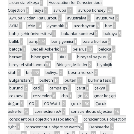
askersiz lefkoşa
5
Association for Conscientious
Objection
1
asya
1
avrupa
41
avrupa konseyi
26
Avrupa Vicdani Ret Bürosu
2
avustralya
5
avusturya
2
AYİM
1
AYM
14
ayrımcılık
1
azerbaycan
8
bae
2
bahçeşehir üniversitesi
1
bakanlar komitesi
4
bakaya
8
baltık
7
barış
174
barış gemisi
1
basra körfezi
5
batoça
1
Bedelli Askerlik
114
belarus
13
belçika
6
beraat
1
biber gazı
8
BİKG
1
bireysel başvuru
2
bireysel silahlanma
71
Birleşmiş Milletler
2
biyolojik
silah
1
bm
172
bolivya
2
bosna hersek
2
Bulgaristan
3
bulletin
14
bülten
11
burkina faso
1
burundi
2
çad
1
campaign
5
çarşı
1
çekya
1
cezaevi
1
cezaevleri
6
chp
1
çin
35
çınar koçgiri
doğan
3
CO
1
CO Watch
2
çocuk
150
Çocuk
askerler
45
connection e.V
7
conscientious objection
16
conscientious objection association
5
conscientious objection
right
1
conscientious objection watch
9
Danimarka
6