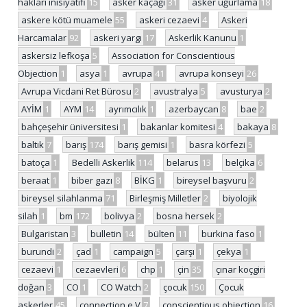
hakları inisiyatifi
15
asker kaçağı
31
asker uğurlama
18
askere kötü muamele
55
askeri cezaevi
4
Askeri
Harcamalar
92
askeri yargı
17
Askerlik Kanunu
1
askersiz lefkoşa
5
Association for Conscientious
Objection
1
asya
1
avrupa
41
avrupa konseyi
26
Avrupa Vicdani Ret Bürosu
2
avustralya
5
avusturya
2
AYİM
1
AYM
14
ayrımcılık
1
azerbaycan
8
bae
2
bahçeşehir üniversitesi
1
bakanlar komitesi
4
bakaya
8
baltık
7
barış
174
barış gemisi
1
basra körfezi
5
batoça
1
Bedelli Askerlik
114
belarus
13
belçika
6
beraat
1
biber gazı
8
BİKG
1
bireysel başvuru
2
bireysel silahlanma
71
Birleşmiş Milletler
2
biyolojik
silah
1
bm
172
bolivya
2
bosna hersek
2
Bulgaristan
3
bulletin
14
bülten
11
burkina faso
1
burundi
2
çad
1
campaign
5
çarşı
1
çekya
1
cezaevi
1
cezaevleri
6
chp
1
çin
35
çınar koçgiri
doğan
3
CO
1
CO Watch
2
çocuk
150
Çocuk
askerler
45
connection e.V
7
conscientious objection
16