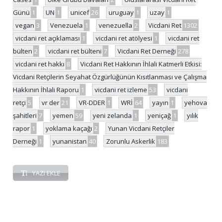
Günü
1
UN
1
unicef
26
uruguay
1
uzay
1
vegan
3
Venezuela
1
venezuella
2
Vicdani Ret
1302
vicdani ret açıklaması
1
vicdani ret atölyesi
1
vicdani ret
bülten
2
vicdani ret bülteni
7
Vicdani Ret Derneği
278
vicdani ret hakkı
8
Vicdani Ret Hakkının İhlali Katmerli Etkisi:
Vicdani Retçilerin Seyahat Özgürlüğünün Kısıtlanması ve Çalışma
Hakkının İhlali Raporu
1
vicdani ret izleme
53
vicdani
retçi
5
vr der
21
VR-DDER
1
WRİ
64
yayın
1
yehova
şahitleri
7
yemen
59
yeni zelanda
1
yeniçağ
1
yılık
rapor
1
yoklama kaçağı
2
Yunan Vicdani Retçiler
Derneği
1
yunanistan
40
Zorunlu Askerlik
183
YAZI EKLE