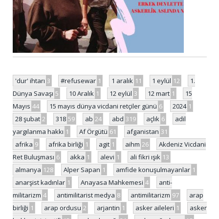
'dur' ihtarı
3
#refusewar
1
1 aralık
11
1 eylül
12
1.
Dünya Savaşı
5
10 Aralık
1
12 eylül
3
12 mart
1
15
Mayıs
44
15 mayıs dünya vicdani retçiler günü
6
2024
1
28 şubat
2
318
59
ab
24
abd
319
açlık
6
adil
yargılanma hakkı
1
Af Örgütü
61
afganistan
31
afrika
9
afrika birliği
1
agit
1
aihm
26
Akdeniz Vicdani
Ret Buluşması
6
akka
1
alevi
1
ali fikri ışık
13
almanya
128
Alper Sapan
1
amfide konuşulmayanlar
1
anarşist kadınlar
1
Anayasa Mahkemesi
4
anti-
militarizm
4
antimilitarist medya
8
antimilitarizm
97
arap
birliği
1
arap ordusu
2
arjantin
1
asker aileleri
1
asker