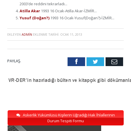
2003’de reddini tekrarladı...
Atilla Akar
1993 16 Ocak-Atilla Akar-İZMİR...
Yusuf (Doğan?)
1993 16 Ocak-Yusuf(Doğan?)-İZMİR...
EKLEYEN
ADMIN
EKLENME TARIHI:
OCAK 11, 2013
PAYLAŞ.
Facebook
Twitter
Emai
Askerlik Yükümlüsü Kişilerin Uğradığı Hak İhlallerinin
Durum Tespiti Formu