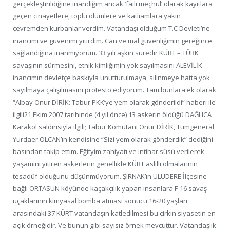
gerçekleştirildiğine inandığım ancak ‘faili meçhul’ olarak kayıtlara
geçen cinayetlere, toplu ölümlere ve katliamlara yakın
çevremden kurbanlar verdim. Vatandaşı olduğum T.C Devleti’ne
inancımı ve güvenimi yitirdim. Can ve mal güvenliğimin gereğince
sağlandığına inanmıyorum. 33 yılı aşkın süredir KÜRT – TÜRK
savaşının sürmesini, etnik kimliğimin yok sayılmasını ALEVİLİK
inancımın devletçe baskıyla unutturulmaya, silinmeye hatta yok
sayılmaya çalışılmasını protesto ediyorum. Tam bunlara ek olarak
“Albay Onur DİRİK: Tabur PKK’ye yem olarak gönderildi” haberi ile
ilgili21 Ekim 2007 tarihinde (4 yıl önce) 13 askerin öldüğü DAĞLICA
Karakol saldırısıyla ilgili; Tabur Komutanı Onur DİRİK, Tümgeneral
Yurdaer OLCAN’ın kendisine “Sizi yem olarak gönderdik” dediğini
basından takip ettim. Eğityim zahiyatı ve intihar süsü verilerek
yaşamını yitiren askerlerin genellikle KÜRT aslıllı olmalarının
tesadüf olduğunu düşünmüyorum. ŞIRNAK’ın ULUDERE İlçesine
bağlı ORTASUN köyünde kaçakçılık yapan insanlara F-16 savaş
uçaklarının kimyasal bomba atması sonucu 16-20 yaşları
arasındaki 37 KÜRT vatandaşın katledilmesi bu çirkin siyasetin en
açık örneğidir. Ve bunun gibi sayısız örnek mevcuttur. Vatandaşlık