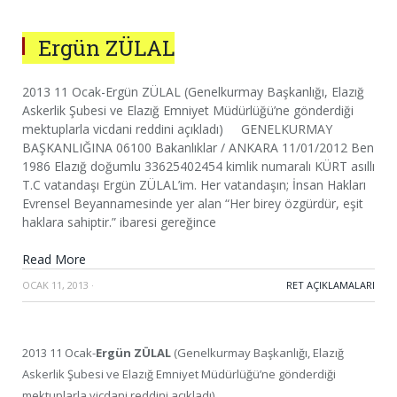
Ergün ZÜLAL
2013 11 Ocak-Ergün ZÜLAL (Genelkurmay Başkanlığı, Elazığ
Askerlik Şubesi ve Elazığ Emniyet Müdürlüğü’ne gönderdiği
mektuplarla vicdani reddini açıkladı) GENELKURMAY
BAŞKANLIĞINA 06100 Bakanlıklar / ANKARA 11/01/2012 Ben
1986 Elazığ doğumlu 33625402454 kimlik numaralı KÜRT asıllı
T.C vatandaşı Ergün ZÜLAL’im. Her vatandaşın; İnsan Hakları
Evrensel Beyannamesinde yer alan “Her birey özgürdür, eşit
haklara sahiptir.” ibaresi gereğince
Read More
OCAK 11, 2013
·
RET AÇIKLAMALARI
2013 11 Ocak-
Ergün ZÜLAL
(Genelkurmay Başkanlığı, Elazığ
Askerlik Şubesi ve Elazığ Emniyet Müdürlüğü’ne gönderdiği
mektuplarla vicdani reddini açıkladı)