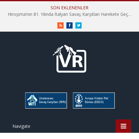
SON EKLENENLER
Hiroşima’nın 81. Yılında İtalyan Savaş Karşıtları Harekete Geçti: “Hatırlamak yeterli değil”
RSS
Facebook
Twitter
Navigate