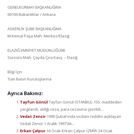
GENELKURMAY BAŞKANLIĞINA
00100 Bakanlıklar / Ankara
ASKERLİK ŞUBE BAŞKANLIĞINA
M.Kemal Paşa Mah. Merkez/Elazığ
ELAZIĞ EMNİYET MÜDÜRLÜĞÜNE
Sürsürü Mah. Çayda Çıra Kavş. – Elazığ
Bilgi İçin:
Tüm Basın Kuruluşlarına
Ayrıca Bakınız:
Tayfun Gönül
Tayfun Gönül-İSTANBUL-155. maddeden
yargılandı, aldığı ceza, para cezasına çevrildi....
Vedat Zencir
1990 Şubat'ında vicdani reddini açıklayan
Vedat Zencir 1 Aralık 1997’de...
Erkan Çalpur
16 Ocak-Erkan Çalpur-İZMİR-24 Ocak