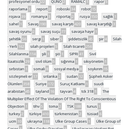
profesyonel ordu
22
QUNO
2
RAMALC
1
rapor
5
raporlama
1
report
3
roboski
34
robot
15
rojava
39
romanya
3
röportaj
2
rusya
150
sağlık
1
sahel
1
Savaş
190
savaş karşıtı
420
savaş karşıtlığı
3
savaş oyunu
2
savaş suçu
77
savaşa hayır
1
şehitlik
56
sergi
1
siber
5
şiddetsizlik
45
şiir
4
Silah
- Yerli
162
silah projeleri
5
Silah ticareti
256
Silahlanma
114
şili
1
şiö
1
SIPRI
41
Sivil
İtaatsizlik
29
sivil ölüm
5
sığınma
1
sıkıyönetim
1
sırbistan
1
somali
8
sosyal medya
8
soykırım
15
sözleşmeli er
17
srilanka
2
sudan
12
Şüpheli Asker
Ölümleri
358
Suriye
172
Suruç Katliamı
1
suudi
arabistan
45
tayland
16
tayvan
4
tck 318
1
The
Multiplier Effect Of The Violation Of The Right To Conscientious
Objection
1
tihv
5
toma
2
TSK
188
tunus
1
turkey
2
türkiye
410
türkmenistan
2
tüsiad
6
ucm
10
ukrayna
118
Ulke Group Cases
1
Ülke Group of
Cases
1
Ülke Grubu Davaları
2
Uluslararası Vicdani Ret