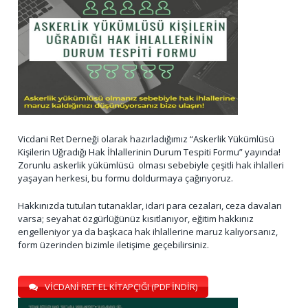
Vicdani Ret Derneği olarak hazırladığımız “Askerlik Yükümlüsü
Kişilerin Uğradığı Hak İhlallerinin Durum Tespiti Formu” yayında!
Zorunlu askerlik yükümlüsü olması sebebiyle çeşitli hak ihlalleri
yaşayan herkesi, bu formu doldurmaya çağırıyoruz.
Hakkınızda tutulan tutanaklar, idari para cezaları, ceza davaları
varsa; seyahat özgürlüğünüz kısıtlanıyor, eğitim hakkınız
engelleniyor ya da başkaca hak ihlallerine maruz kalıyorsanız,
form üzerinden bizimle iletişime geçebilirsiniz.
VİCDANİ RET EL KİTAPÇIĞI (PDF İNDİR)