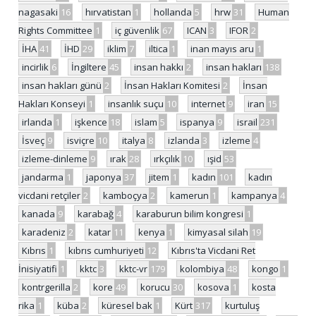
nagasaki
16
hırvatistan
1
hollanda
5
hrw
31
Human
Rights Committee
1
iç güvenlik
67
ICAN
3
IFOR
2
İHA
41
İHD
29
iklim
7
iltica
1
inan mayıs aru
1
incirlik
6
İngiltere
45
insan hakkı
2
insan hakları
138
insan hakları günü
2
İnsan Hakları Komitesi
2
İnsan
Hakları Konseyi
1
insanlık suçu
10
internet
9
iran
15
irlanda
1
işkence
18
islam
5
ispanya
9
israil
231
İsveç
9
isviçre
10
italya
8
izlanda
3
izleme
4
izleme-dinleme
9
ırak
28
ırkçılık
10
ışid
53
jandarma
1
japonya
37
jitem
1
kadın
101
kadın
vicdani retçiler
2
kamboçya
2
kamerun
1
kampanya
4
kanada
9
karabağ
4
karaburun bilim kongresi
1
karadeniz
2
katar
11
kenya
1
kimyasal silah
19
Kıbrıs
1
kıbrıs cumhuriyeti
12
Kıbrıs'ta Vicdani Ret
İnisiyatifi
1
kktc
3
kktc-vr
179
kolombiya
48
kongo
1
kontrgerilla
2
kore
49
korucu
30
kosova
1
kosta
rika
1
küba
2
küresel bak
1
Kürt
317
kurtuluş