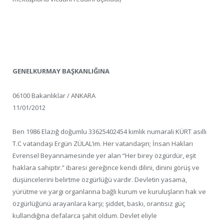
GENELKURMAY BAŞKANLIĞINA
06100 Bakanlıklar / ANKARA
11/01/2012
Ben 1986 Elazığ doğumlu 33625402454 kimlik numaralı KÜRT asıllı
T.C vatandaşı Ergün ZÜLAL’im. Her vatandaşın; İnsan Hakları
Evrensel Beyannamesinde yer alan “Her birey özgürdür, eşit
haklara sahiptir.” ibaresi gereğince kendi dilini, dinini görüş ve
düşüncelerini belirtme özgürlüğü vardır. Devletin yasama,
yürütme ve yargı organlarına bağlı kurum ve kuruluşların hak ve
özgürlüğünü arayanlara karşı; şiddet, baskı, orantısız güç
kullandığına defalarca şahit oldum. Devlet eliyle