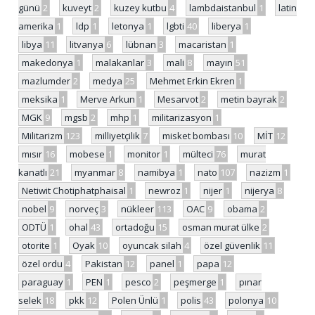
günü
2
kuveyt
2
kuzey kutbu
4
lambdaistanbul
1
latin
amerika
1
ldp
1
letonya
1
lgbti
40
liberya
1
libya
11
litvanya
6
lübnan
3
macaristan
1
makedonya
1
malakanlar
3
mali
8
mayın
51
mazlumder
2
medya
25
Mehmet Erkin Ekren
1
meksika
1
Merve Arkun
1
Mesarvot
2
metin bayrak
2
MGK
9
mgsb
2
mhp
1
militarizasyon
1
Militarizm
123
milliyetçilik
7
misket bombası
10
MİT
12
mısır
16
mobese
1
monitor
1
mülteci
76
murat
kanatlı
21
myanmar
8
namibya
1
nato
107
nazizm
1
Netiwit Chotiphatphaisal
1
newroz
1
nijer
1
nijerya
8
nobel
9
norveç
3
nükleer
113
OAC
9
obama
2
ODTÜ
1
ohal
43
ortadoğu
15
osman murat ülke
2
otorite
1
Oyak
10
oyuncak silah
4
özel güvenlik
11
özel ordu
4
Pakistan
12
panel
1
papa
12
paraguay
1
PEN
1
pesco
2
peşmerge
1
pınar
selek
18
pkk
12
Polen Ünlü
1
polis
43
polonya
10