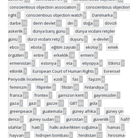
conscientious objection association
5
conscientious objection
right
1
conscientious objection watch
9
Danimarka
6
darbe
76
derin devlet
10
din
3
doğa
10
dövizli
askerlik
7
dünya barış günü
1
dünya vicdani retçiler
günü
2
dürzi vicdani retçi
3
duyuru
1
e-devlet
1
ebco
64
ebola
1
eğitim zayiatı
1
ekoloji
3
emek
örgütleri
1
eritre
1
erkeklik
18
ermeni
5
ermenistan
5
estonya
2
eta
5
etiyopya
4
Etkiniz
1
etkinlik
1
European Court of Human Rights
1
Evrensel
Periyodik İnceleme
2
ezidi
1
fas
1
faşizm
4
feminizm
2
filipinler
6
filistin
36
Finlandiya
9
fransa
37
frontex
1
garnizon kent
1
gayrimüslim
7
gaza
1
gazi
6
gazze
13
GBT
86
gıda
1
greenpeace
1
guatemala
2
güney afrika
1
güney çin
denizi
3
güney sudan
16
gürcistan
2
güvenlik
35
hafif
silahlar
3
haiti
1
halkı askerlikten soğutma
1
hamas
2
hayvan
20
hidrojen bombası
3
hindistan
12
hirosima-