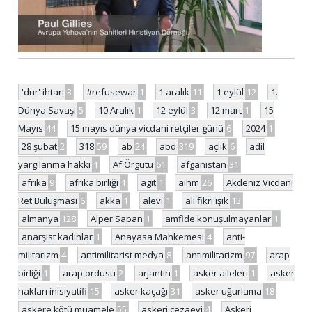
'dur' ihtarı
3
#refusewar
1
1 aralık
11
1 eylül
12
1.
Dünya Savaşı
5
10 Aralık
1
12 eylül
3
12 mart
1
15
Mayıs
44
15 mayıs dünya vicdani retçiler günü
6
2024
1
28 şubat
2
318
59
ab
24
abd
319
açlık
6
adil
yargılanma hakkı
1
Af Örgütü
61
afganistan
31
afrika
9
afrika birliği
1
agit
1
aihm
26
Akdeniz Vicdani
Ret Buluşması
6
akka
1
alevi
1
ali fikri ışık
13
almanya
128
Alper Sapan
1
amfide konuşulmayanlar
1
anarşist kadınlar
1
Anayasa Mahkemesi
4
anti-
militarizm
4
antimilitarist medya
8
antimilitarizm
97
arap
birliği
1
arap ordusu
2
arjantin
1
asker aileleri
1
asker
hakları inisiyatifi
15
asker kaçağı
31
asker uğurlama
18
askere kötü muamele
55
askeri cezaevi
4
Askeri