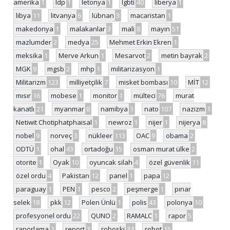
amerika
1
ldp
1
letonya
1
lgbti
40
liberya
1
libya
11
litvanya
6
lübnan
3
macaristan
1
makedonya
1
malakanlar
3
mali
8
mayın
51
mazlumder
2
medya
25
Mehmet Erkin Ekren
1
meksika
1
Merve Arkun
1
Mesarvot
2
metin bayrak
2
MGK
9
mgsb
2
mhp
1
militarizasyon
1
Militarizm
123
milliyetçilik
7
misket bombası
10
MİT
12
mısır
16
mobese
1
monitor
1
mülteci
76
murat
kanatlı
21
myanmar
8
namibya
1
nato
107
nazizm
1
Netiwit Chotiphatphaisal
1
newroz
1
nijer
1
nijerya
8
nobel
9
norveç
3
nükleer
113
OAC
9
obama
2
ODTÜ
1
ohal
43
ortadoğu
15
osman murat ülke
2
otorite
1
Oyak
10
oyuncak silah
4
özel güvenlik
11
özel ordu
4
Pakistan
12
panel
1
papa
12
paraguay
1
PEN
1
pesco
2
peşmerge
1
pınar
selek
18
pkk
12
Polen Ünlü
1
polis
43
polonya
10
profesyonel ordu
22
QUNO
2
RAMALC
1
rapor
5
raporlama
1
report
3
roboski
34
robot
15