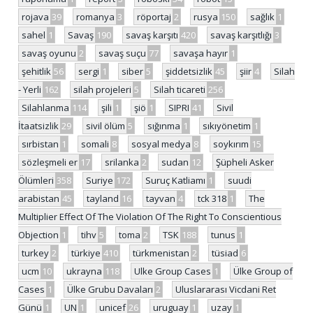
rojava
39
romanya
3
röportaj
2
rusya
150
sağlık
1
sahel
1
Savaş
190
savaş karşıtı
420
savaş karşıtlığı
3
savaş oyunu
2
savaş suçu
77
savaşa hayır
1
şehitlik
56
sergi
1
siber
5
şiddetsizlik
45
şiir
4
Silah
- Yerli
162
silah projeleri
5
Silah ticareti
256
Silahlanma
114
şili
1
şiö
1
SIPRI
41
Sivil
İtaatsizlik
29
sivil ölüm
5
sığınma
1
sıkıyönetim
1
sırbistan
1
somali
8
sosyal medya
8
soykırım
15
sözleşmeli er
17
srilanka
2
sudan
12
Şüpheli Asker
Ölümleri
358
Suriye
172
Suruç Katliamı
1
suudi
arabistan
45
tayland
16
tayvan
4
tck 318
1
The
Multiplier Effect Of The Violation Of The Right To Conscientious
Objection
1
tihv
5
toma
2
TSK
188
tunus
1
turkey
2
türkiye
410
türkmenistan
2
tüsiad
6
ucm
10
ukrayna
118
Ulke Group Cases
1
Ülke Group of
Cases
1
Ülke Grubu Davaları
2
Uluslararası Vicdani Ret
Günü
1
UN
1
unicef
26
uruguay
1
uzay
1