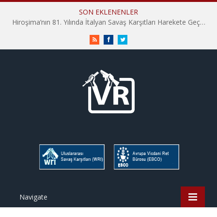
SON EKLENENLER
Hiroşima’nın 81. Yılında İtalyan Savaş Karşıtları Harekete Geçti: “Hatırlamak yeterli değil”
RSS
Facebook
Twitter
Navigate