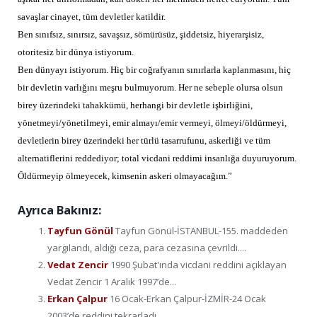
savaşlar cinayet, tüm devletler katildir.
Ben sınıfsız, sınırsız, savaşsız, sömürüsüz, şiddetsiz, hiyerarşisiz,
otoritesiz bir dünya istiyorum.
Ben dünyayı istiyorum. Hiç bir coğrafyanın sınırlarla kaplanmasını, hiç
bir devletin varlığını meşru bulmuyorum. Her ne sebeple olursa olsun
birey üzerindeki tahakkümü, herhangi bir devletle işbirliğini,
yönetmeyi/yönetilmeyi, emir almayı/emir vermeyi, ölmeyi/öldürmeyi,
devletlerin birey üzerindeki her türlü tasarrufunu, askerliği ve tüm
alternatiflerini reddediyor; total vicdani reddimi insanlığa duyuruyorum.
Öldürmeyip ölmeyecek, kimsenin askeri olmayacağım.”
Ayrıca Bakınız:
Tayfun Gönül
Tayfun Gönül-İSTANBUL-155. maddeden
yargılandı, aldığı ceza, para cezasına çevrildi....
Vedat Zencir
1990 Şubat'ında vicdani reddini açıklayan
Vedat Zencir 1 Aralık 1997’de...
Erkan Çalpur
16 Ocak-Erkan Çalpur-İZMİR-24 Ocak
2003’de reddini tekrarladı...