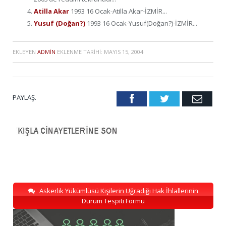
Atilla Akar
1993 16 Ocak-Atilla Akar-İZMİR...
Yusuf (Doğan?)
1993 16 Ocak-Yusuf(Doğan?)-İZMİR...
EKLEYEN
ADMIN
EKLENME TARIHI:
MAYIS 15, 2004
PAYLAŞ.
Facebook
Twitter
Emai
Askerlik Yükümlüsü Kişilerin Uğradığı Hak İhlallerinin
Durum Tespiti Formu