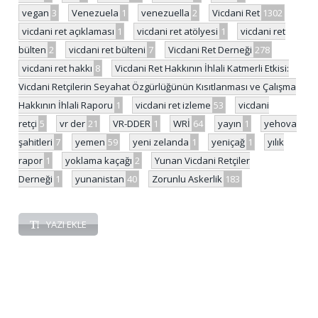
vegan
3
Venezuela
1
venezuella
2
Vicdani Ret
1302
vicdani ret açıklaması
1
vicdani ret atölyesi
1
vicdani ret
bülten
2
vicdani ret bülteni
7
Vicdani Ret Derneği
278
vicdani ret hakkı
8
Vicdani Ret Hakkının İhlali Katmerli Etkisi:
Vicdani Retçilerin Seyahat Özgürlüğünün Kısıtlanması ve Çalışma
Hakkının İhlali Raporu
1
vicdani ret izleme
53
vicdani
retçi
5
vr der
21
VR-DDER
1
WRİ
64
yayın
1
yehova
şahitleri
7
yemen
59
yeni zelanda
1
yeniçağ
1
yılık
rapor
1
yoklama kaçağı
2
Yunan Vicdani Retçiler
Derneği
1
yunanistan
40
Zorunlu Askerlik
183
YAZI EKLE