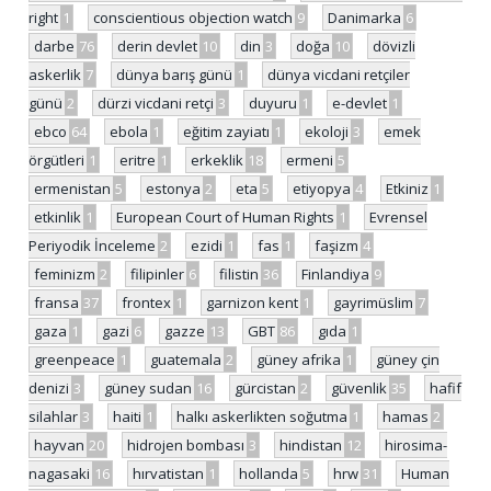
right
1
conscientious objection watch
9
Danimarka
6
darbe
76
derin devlet
10
din
3
doğa
10
dövizli
askerlik
7
dünya barış günü
1
dünya vicdani retçiler
günü
2
dürzi vicdani retçi
3
duyuru
1
e-devlet
1
ebco
64
ebola
1
eğitim zayiatı
1
ekoloji
3
emek
örgütleri
1
eritre
1
erkeklik
18
ermeni
5
ermenistan
5
estonya
2
eta
5
etiyopya
4
Etkiniz
1
etkinlik
1
European Court of Human Rights
1
Evrensel
Periyodik İnceleme
2
ezidi
1
fas
1
faşizm
4
feminizm
2
filipinler
6
filistin
36
Finlandiya
9
fransa
37
frontex
1
garnizon kent
1
gayrimüslim
7
gaza
1
gazi
6
gazze
13
GBT
86
gıda
1
greenpeace
1
guatemala
2
güney afrika
1
güney çin
denizi
3
güney sudan
16
gürcistan
2
güvenlik
35
hafif
silahlar
3
haiti
1
halkı askerlikten soğutma
1
hamas
2
hayvan
20
hidrojen bombası
3
hindistan
12
hirosima-
nagasaki
16
hırvatistan
1
hollanda
5
hrw
31
Human