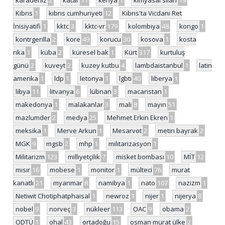
karadeniz
2
katar
11
kenya
1
kimyasal silah
19
Kıbrıs
1
kıbrıs cumhuriyeti
12
Kıbrıs'ta Vicdani Ret
İnisiyatifi
1
kktc
3
kktc-vr
179
kolombiya
48
kongo
1
kontrgerilla
2
kore
49
korucu
30
kosova
1
kosta
rika
1
küba
2
küresel bak
1
Kürt
317
kurtuluş
günü
2
kuveyt
2
kuzey kutbu
4
lambdaistanbul
1
latin
amerika
1
ldp
1
letonya
1
lgbti
40
liberya
1
libya
11
litvanya
6
lübnan
3
macaristan
1
makedonya
1
malakanlar
3
mali
8
mayın
51
mazlumder
2
medya
25
Mehmet Erkin Ekren
1
meksika
1
Merve Arkun
1
Mesarvot
2
metin bayrak
2
MGK
9
mgsb
2
mhp
1
militarizasyon
1
Militarizm
123
milliyetçilik
7
misket bombası
10
MİT
12
mısır
16
mobese
1
monitor
1
mülteci
76
murat
kanatlı
21
myanmar
8
namibya
1
nato
107
nazizm
1
Netiwit Chotiphatphaisal
1
newroz
1
nijer
1
nijerya
8
nobel
9
norveç
3
nükleer
113
OAC
9
obama
2
ODTÜ
1
ohal
43
ortadoğu
15
osman murat ülke
2