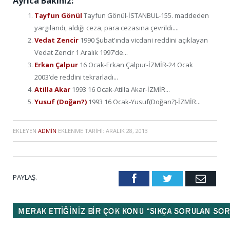
Ayrıca Bakınız:
Tayfun Gönül
Tayfun Gönül-İSTANBUL-155. maddeden
yargılandı, aldığı ceza, para cezasına çevrildi....
Vedat Zencir
1990 Şubat'ında vicdani reddini açıklayan
Vedat Zencir 1 Aralık 1997’de...
Erkan Çalpur
16 Ocak-Erkan Çalpur-İZMİR-24 Ocak
2003’de reddini tekrarladı...
Atilla Akar
1993 16 Ocak-Atilla Akar-İZMİR...
Yusuf (Doğan?)
1993 16 Ocak-Yusuf(Doğan?)-İZMİR...
EKLEYEN
ADMIN
EKLENME TARIHI:
ARALIK 28, 2013
PAYLAŞ.
Facebook
Twitter
Emai