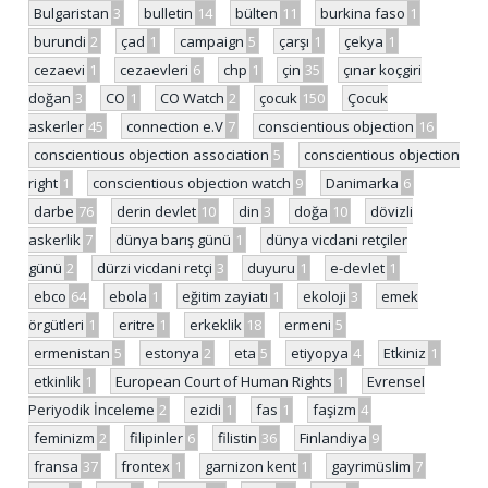
Bulgaristan
3
bulletin
14
bülten
11
burkina faso
1
burundi
2
çad
1
campaign
5
çarşı
1
çekya
1
cezaevi
1
cezaevleri
6
chp
1
çin
35
çınar koçgiri
doğan
3
CO
1
CO Watch
2
çocuk
150
Çocuk
askerler
45
connection e.V
7
conscientious objection
16
conscientious objection association
5
conscientious objection
right
1
conscientious objection watch
9
Danimarka
6
darbe
76
derin devlet
10
din
3
doğa
10
dövizli
askerlik
7
dünya barış günü
1
dünya vicdani retçiler
günü
2
dürzi vicdani retçi
3
duyuru
1
e-devlet
1
ebco
64
ebola
1
eğitim zayiatı
1
ekoloji
3
emek
örgütleri
1
eritre
1
erkeklik
18
ermeni
5
ermenistan
5
estonya
2
eta
5
etiyopya
4
Etkiniz
1
etkinlik
1
European Court of Human Rights
1
Evrensel
Periyodik İnceleme
2
ezidi
1
fas
1
faşizm
4
feminizm
2
filipinler
6
filistin
36
Finlandiya
9
fransa
37
frontex
1
garnizon kent
1
gayrimüslim
7