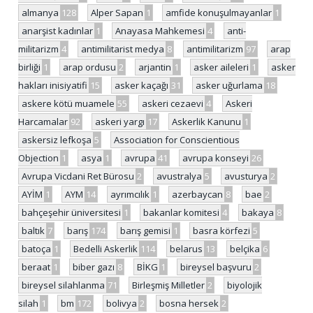
almanya
128
Alper Sapan
1
amfide konuşulmayanlar
1
anarşist kadınlar
1
Anayasa Mahkemesi
4
anti-
militarizm
4
antimilitarist medya
8
antimilitarizm
97
arap
birliği
1
arap ordusu
2
arjantin
1
asker aileleri
1
asker
hakları inisiyatifi
15
asker kaçağı
31
asker uğurlama
18
askere kötü muamele
55
askeri cezaevi
4
Askeri
Harcamalar
92
askeri yargı
17
Askerlik Kanunu
1
askersiz lefkoşa
5
Association for Conscientious
Objection
1
asya
1
avrupa
41
avrupa konseyi
26
Avrupa Vicdani Ret Bürosu
2
avustralya
5
avusturya
2
AYİM
1
AYM
14
ayrımcılık
1
azerbaycan
8
bae
2
bahçeşehir üniversitesi
1
bakanlar komitesi
4
bakaya
8
baltık
7
barış
174
barış gemisi
1
basra körfezi
5
batoça
1
Bedelli Askerlik
114
belarus
13
belçika
6
beraat
1
biber gazı
8
BİKG
1
bireysel başvuru
2
bireysel silahlanma
71
Birleşmiş Milletler
2
biyolojik
silah
1
bm
172
bolivya
2
bosna hersek
2