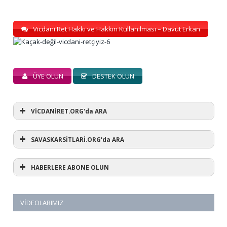
Vicdani Ret Hakkı ve Hakkın Kullanılması – Davut Erkan
ÜYE OLUN
DESTEK OLUN
VİCDANİRET.ORG'da ARA
SAVASKARSİTLARİ.ORG'da ARA
HABERLERE ABONE OLUN
VIDEOLARIMIZ