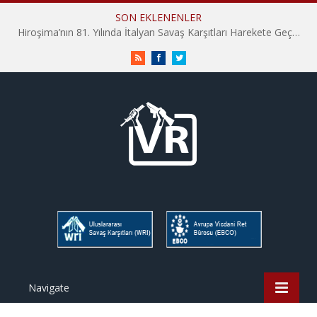
SON EKLENENLER
Hiroşima’nın 81. Yılında İtalyan Savaş Karşıtları Harekete Geçti: “Hatırlamak yeterli değil”
RSS
Facebook
Twitter
Navigate