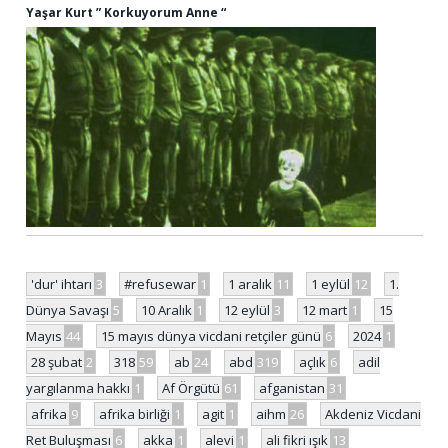
Yaşar Kurt ” Korkuyorum Anne “
'dur' ihtarı
3
#refusewar
1
1 aralık
11
1 eylül
12
1.
Dünya Savaşı
5
10 Aralık
1
12 eylül
3
12 mart
1
15
Mayıs
44
15 mayıs dünya vicdani retçiler günü
6
2024
1
28 şubat
2
318
59
ab
24
abd
319
açlık
6
adil
yargılanma hakkı
1
Af Örgütü
61
afganistan
31
afrika
9
afrika birliği
1
agit
1
aihm
26
Akdeniz Vicdani
Ret Buluşması
6
akka
1
alevi
1
ali fikri ışık
13