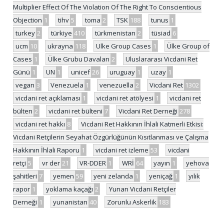
Multiplier Effect Of The Violation Of The Right To Conscientious
Objection
1
tihv
5
toma
2
TSK
188
tunus
1
turkey
2
türkiye
410
türkmenistan
2
tüsiad
6
ucm
10
ukrayna
118
Ulke Group Cases
1
Ülke Group of
Cases
1
Ülke Grubu Davaları
2
Uluslararası Vicdani Ret
Günü
1
UN
1
unicef
26
uruguay
1
uzay
1
vegan
3
Venezuela
1
venezuella
2
Vicdani Ret
1302
vicdani ret açıklaması
1
vicdani ret atölyesi
1
vicdani ret
bülten
2
vicdani ret bülteni
7
Vicdani Ret Derneği
278
vicdani ret hakkı
8
Vicdani Ret Hakkının İhlali Katmerli Etkisi:
Vicdani Retçilerin Seyahat Özgürlüğünün Kısıtlanması ve Çalışma
Hakkının İhlali Raporu
1
vicdani ret izleme
53
vicdani
retçi
5
vr der
21
VR-DDER
1
WRİ
64
yayın
1
yehova
şahitleri
7
yemen
59
yeni zelanda
1
yeniçağ
1
yılık
rapor
1
yoklama kaçağı
2
Yunan Vicdani Retçiler
Derneği
1
yunanistan
40
Zorunlu Askerlik
183