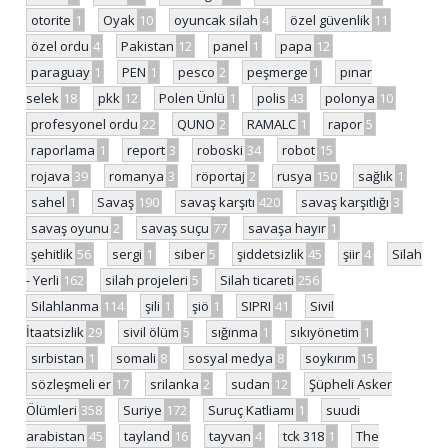
otorite
1
Oyak
10
oyuncak silah
4
özel güvenlik
11
özel ordu
4
Pakistan
12
panel
1
papa
12
paraguay
1
PEN
1
pesco
2
peşmerge
1
pınar
selek
18
pkk
12
Polen Ünlü
1
polis
43
polonya
10
profesyonel ordu
22
QUNO
2
RAMALC
1
rapor
5
raporlama
1
report
3
roboski
34
robot
15
rojava
39
romanya
3
röportaj
2
rusya
150
sağlık
1
sahel
1
Savaş
190
savaş karşıtı
420
savaş karşıtlığı
3
savaş oyunu
2
savaş suçu
77
savaşa hayır
1
şehitlik
56
sergi
1
siber
5
şiddetsizlik
45
şiir
4
Silah
- Yerli
162
silah projeleri
5
Silah ticareti
256
Silahlanma
114
şili
1
şiö
1
SIPRI
41
Sivil
İtaatsizlik
29
sivil ölüm
5
sığınma
1
sıkıyönetim
1
sırbistan
1
somali
8
sosyal medya
8
soykırım
15
sözleşmeli er
17
srilanka
2
sudan
12
Şüpheli Asker
Ölümleri
358
Suriye
172
Suruç Katliamı
1
suudi
arabistan
45
tayland
16
tayvan
4
tck 318
1
The