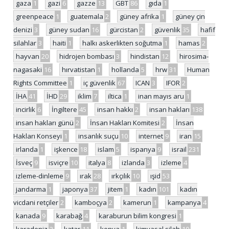
gaza
1
gazi
6
gazze
13
GBT
86
gıda
1
greenpeace
1
guatemala
2
güney afrika
1
güney çin
denizi
3
güney sudan
16
gürcistan
2
güvenlik
35
hafif
silahlar
3
haiti
1
halkı askerlikten soğutma
1
hamas
2
hayvan
20
hidrojen bombası
3
hindistan
12
hirosima-
nagasaki
16
hırvatistan
1
hollanda
5
hrw
31
Human
Rights Committee
1
iç güvenlik
67
ICAN
3
IFOR
2
İHA
41
İHD
29
iklim
7
iltica
1
inan mayıs aru
1
incirlik
6
İngiltere
45
insan hakkı
2
insan hakları
138
insan hakları günü
2
İnsan Hakları Komitesi
2
İnsan
Hakları Konseyi
1
insanlık suçu
10
internet
9
iran
15
irlanda
1
işkence
18
islam
5
ispanya
9
israil
231
İsveç
9
isviçre
10
italya
8
izlanda
3
izleme
4
izleme-dinleme
9
ırak
28
ırkçılık
10
ışid
53
jandarma
1
japonya
37
jitem
1
kadın
101
kadın
vicdani retçiler
2
kamboçya
2
kamerun
1
kampanya
4
kanada
9
karabağ
4
karaburun bilim kongresi
1