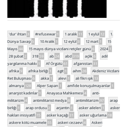
'dur' ihtarı
3
#refusewar
1
1 aralık
11
1 eylül
12
1.
Dünya Savaşı
5
10 Aralık
1
12 eylül
3
12 mart
1
15
Mayıs
44
15 mayıs dünya vicdani retçiler günü
6
2024
1
28 şubat
2
318
59
ab
24
abd
319
açlık
6
adil
yargılanma hakkı
1
Af Örgütü
61
afganistan
31
afrika
9
afrika birliği
1
agit
1
aihm
26
Akdeniz Vicdani
Ret Buluşması
6
akka
1
alevi
1
ali fikri ışık
13
almanya
128
Alper Sapan
1
amfide konuşulmayanlar
1
anarşist kadınlar
1
Anayasa Mahkemesi
4
anti-
militarizm
4
antimilitarist medya
8
antimilitarizm
97
arap
birliği
1
arap ordusu
2
arjantin
1
asker aileleri
1
asker
hakları inisiyatifi
15
asker kaçağı
31
asker uğurlama
18
askere kötü muamele
55
askeri cezaevi
4
Askeri