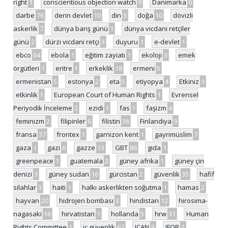
right
1
conscientious objection watch
9
Danimarka
6
darbe
76
derin devlet
10
din
3
doğa
10
dövizli
askerlik
7
dünya barış günü
1
dünya vicdani retçiler
günü
2
dürzi vicdani retçi
3
duyuru
1
e-devlet
1
ebco
64
ebola
1
eğitim zayiatı
1
ekoloji
3
emek
örgütleri
1
eritre
1
erkeklik
18
ermeni
5
ermenistan
5
estonya
2
eta
5
etiyopya
4
Etkiniz
1
etkinlik
1
European Court of Human Rights
1
Evrensel
Periyodik İnceleme
2
ezidi
1
fas
1
faşizm
4
feminizm
2
filipinler
6
filistin
36
Finlandiya
9
fransa
37
frontex
1
garnizon kent
1
gayrimüslim
7
gaza
1
gazi
6
gazze
13
GBT
86
gıda
1
greenpeace
1
guatemala
2
güney afrika
1
güney çin
denizi
3
güney sudan
16
gürcistan
2
güvenlik
35
hafif
silahlar
3
haiti
1
halkı askerlikten soğutma
1
hamas
2
hayvan
20
hidrojen bombası
3
hindistan
12
hirosima-
nagasaki
16
hırvatistan
1
hollanda
5
hrw
31
Human
Rights Committee
1
iç güvenlik
67
ICAN
3
IFOR
2