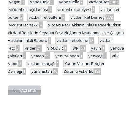
vegan
3
Venezuela
1
venezuella
2
Vicdani Ret
1302
vicdani ret açıklaması
1
vicdani ret atölyesi
1
vicdani ret
bülten
2
vicdani ret bülteni
7
Vicdani Ret Derneği
278
vicdani ret hakkı
8
Vicdani Ret Hakkının İhlali Katmerli Etkisi:
Vicdani Retçilerin Seyahat Özgürlüğünün Kısıtlanması ve Çalışma
Hakkının İhlali Raporu
1
vicdani ret izleme
53
vicdani
retçi
5
vr der
21
VR-DDER
1
WRİ
64
yayın
1
yehova
şahitleri
7
yemen
59
yeni zelanda
1
yeniçağ
1
yılık
rapor
1
yoklama kaçağı
2
Yunan Vicdani Retçiler
Derneği
1
yunanistan
40
Zorunlu Askerlik
183
YAZI EKLE