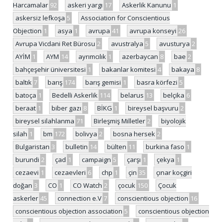
Harcamalar
92
askeri yargı
17
Askerlik Kanunu
1
askersiz lefkoşa
5
Association for Conscientious
Objection
1
asya
1
avrupa
41
avrupa konseyi
26
Avrupa Vicdani Ret Bürosu
2
avustralya
5
avusturya
2
AYİM
1
AYM
14
ayrımcılık
1
azerbaycan
8
bae
2
bahçeşehir üniversitesi
1
bakanlar komitesi
4
bakaya
8
baltık
7
barış
174
barış gemisi
1
basra körfezi
5
batoça
1
Bedelli Askerlik
114
belarus
13
belçika
6
beraat
1
biber gazı
8
BİKG
1
bireysel başvuru
2
bireysel silahlanma
71
Birleşmiş Milletler
2
biyolojik
silah
1
bm
172
bolivya
2
bosna hersek
2
Bulgaristan
3
bulletin
14
bülten
11
burkina faso
1
burundi
2
çad
1
campaign
5
çarşı
1
çekya
1
cezaevi
1
cezaevleri
6
chp
1
çin
35
çınar koçgiri
doğan
3
CO
1
CO Watch
2
çocuk
150
Çocuk
askerler
45
connection e.V
7
conscientious objection
16
conscientious objection association
5
conscientious objection