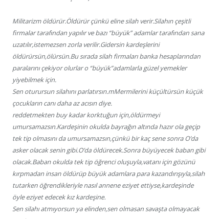
Militarizm öldürür.Öldürür çünkü eline silah verir.Silahın çeşitli
firmalar tarafından yapılır ve bazı “büyük” adamlar tarafından sana
uzatılır,istemezsen zorla verilir.Gidersin kardeşlerini
öldürürsün,ölürsün.Bu sırada silah firmaları banka hesaplarından
paralarını çekiyor olurlar o “büyük”adamlarla güzel yemekler
yiyebilmek için.
Sen oturursun silahını parlatırsın.mMermilerini küçültürsün küçük
çocukların canı daha az acısın diye.
reddetmekten buy kadar korktuğun için,öldürmeyi
umursamazsın.Kardeşinin okulda bayrağın altında hazır ola geçip
tek tip olmasını da umursamazsın,çünkü bir kaç sene sonra O’da
asker olacak senin gibi.O’da öldürecek.Sonra büyüyecek baban gibi
olacak.Baban okulda tek tip öğrenci oluşuyla,vatanı için gözünü
kırpmadan insan öldürüp büyük adamlara para kazandırışıyla,silah
tutarken öğrendikleriyle nasıl annene eziyet ettiyse,kardeşinde
öyle eziyet edecek kız kardeşine.
Sen silahı atmıyorsun ya elinden,sen olmasan savaşta olmayacak