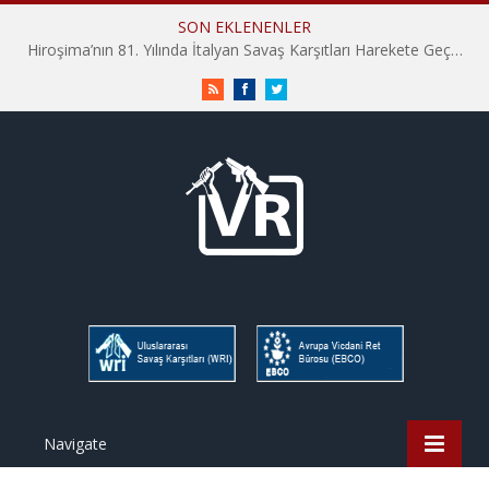
SON EKLENENLER
Hiroşima’nın 81. Yılında İtalyan Savaş Karşıtları Harekete Geçti: “Hatırlamak yeterli değil”
RSS
Facebook
Twitter
Navigate