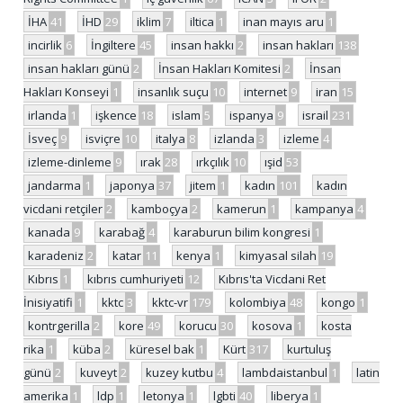
İHA
41
İHD
29
iklim
7
iltica
1
inan mayıs aru
1
incirlik
6
İngiltere
45
insan hakkı
2
insan hakları
138
insan hakları günü
2
İnsan Hakları Komitesi
2
İnsan
Hakları Konseyi
1
insanlık suçu
10
internet
9
iran
15
irlanda
1
işkence
18
islam
5
ispanya
9
israil
231
İsveç
9
isviçre
10
italya
8
izlanda
3
izleme
4
izleme-dinleme
9
ırak
28
ırkçılık
10
ışid
53
jandarma
1
japonya
37
jitem
1
kadın
101
kadın
vicdani retçiler
2
kamboçya
2
kamerun
1
kampanya
4
kanada
9
karabağ
4
karaburun bilim kongresi
1
karadeniz
2
katar
11
kenya
1
kimyasal silah
19
Kıbrıs
1
kıbrıs cumhuriyeti
12
Kıbrıs'ta Vicdani Ret
İnisiyatifi
1
kktc
3
kktc-vr
179
kolombiya
48
kongo
1
kontrgerilla
2
kore
49
korucu
30
kosova
1
kosta
rika
1
küba
2
küresel bak
1
Kürt
317
kurtuluş
günü
2
kuveyt
2
kuzey kutbu
4
lambdaistanbul
1
latin
amerika
1
ldp
1
letonya
1
lgbti
40
liberya
1