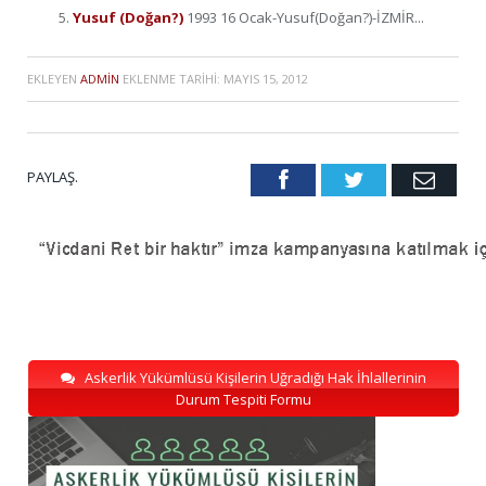
Yusuf (Doğan?)
1993 16 Ocak-Yusuf(Doğan?)-İZMİR...
EKLEYEN
ADMIN
EKLENME TARIHI:
MAYIS 15, 2012
PAYLAŞ.
Facebook
Twitter
Emai
Askerlik Yükümlüsü Kişilerin Uğradığı Hak İhlallerinin
Durum Tespiti Formu