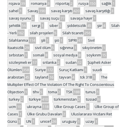
rojava
39
romanya
3
röportaj
2
rusya
150
sağlık
1
sahel
1
Savaş
190
savaş karşıtı
420
savaş karşıtlığı
3
savaş oyunu
2
savaş suçu
77
savaşa hayır
1
şehitlik
56
sergi
1
siber
5
şiddetsizlik
45
şiir
4
Silah
- Yerli
162
silah projeleri
5
Silah ticareti
256
Silahlanma
114
şili
1
şiö
1
SIPRI
41
Sivil
İtaatsizlik
29
sivil ölüm
5
sığınma
1
sıkıyönetim
1
sırbistan
1
somali
8
sosyal medya
8
soykırım
15
sözleşmeli er
17
srilanka
2
sudan
12
Şüpheli Asker
Ölümleri
358
Suriye
172
Suruç Katliamı
1
suudi
arabistan
45
tayland
16
tayvan
4
tck 318
1
The
Multiplier Effect Of The Violation Of The Right To Conscientious
Objection
1
tihv
5
toma
2
TSK
188
tunus
1
turkey
2
türkiye
410
türkmenistan
2
tüsiad
6
ucm
10
ukrayna
118
Ulke Group Cases
1
Ülke Group of
Cases
1
Ülke Grubu Davaları
2
Uluslararası Vicdani Ret
Günü
1
UN
1
unicef
26
uruguay
1
uzay
1