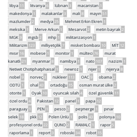
libya
11
litvanya
6
lübnan
3
macaristan
1
makedonya
1
malakanlar
3
mali
8
mayın
51
mazlumder
2
medya
25
Mehmet Erkin Ekren
1
meksika
1
Merve Arkun
1
Mesarvot
2
metin bayrak
2
MGK
9
mgsb
2
mhp
1
militarizasyon
1
Militarizm
123
milliyetçilik
7
misket bombası
10
MİT
12
mısır
16
mobese
1
monitor
1
mülteci
76
murat
kanatlı
21
myanmar
8
namibya
1
nato
107
nazizm
1
Netiwit Chotiphatphaisal
1
newroz
1
nijer
1
nijerya
8
nobel
9
norveç
3
nükleer
113
OAC
9
obama
2
ODTÜ
1
ohal
43
ortadoğu
15
osman murat ülke
2
otorite
1
Oyak
10
oyuncak silah
4
özel güvenlik
11
özel ordu
4
Pakistan
12
panel
1
papa
12
paraguay
1
PEN
1
pesco
2
peşmerge
1
pınar
selek
18
pkk
12
Polen Ünlü
1
polis
43
polonya
10
profesyonel ordu
22
QUNO
2
RAMALC
1
rapor
5
raporlama
1
report
3
roboski
34
robot
15