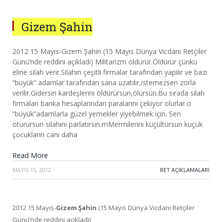
Gizem Şahin
2012 15 Mayıs-Gizem Şahin (15 Mayıs Dünya Vicdani Retçiler
Günü’nde reddini açıkladı) Militarizm öldürür.Öldürür çünkü
eline silah verir.Silahın çeşitli firmalar tarafından yapılır ve bazı
“büyük” adamlar tarafından sana uzatılır,istemezsen zorla
verilir.Gidersin kardeşlerini öldürürsün,ölürsün.Bu sırada silah
firmaları banka hesaplarından paralarını çekiyor olurlar o
“büyük”adamlarla güzel yemekler yiyebilmek için. Sen
oturursun silahını parlatırsın.mMermilerini küçültürsün küçük
çocukların canı daha
Read More
MAYIS 15, 2012
·
RET AÇIKLAMALARI
2012 15 Mayıs-
Gizem Şahin
(15 Mayıs Dünya Vicdani Retçiler
Günü’nde reddini açıkladı)