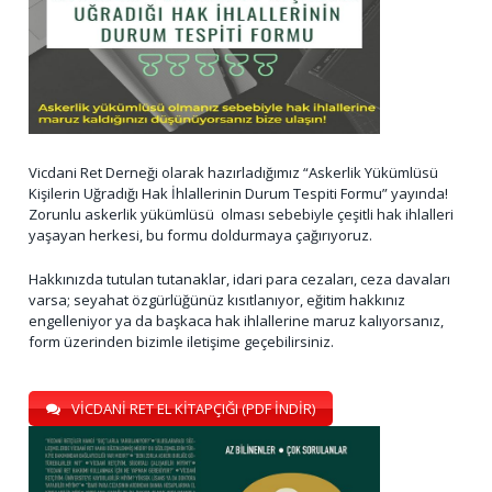
Vicdani Ret Derneği olarak hazırladığımız “Askerlik Yükümlüsü
Kişilerin Uğradığı Hak İhlallerinin Durum Tespiti Formu” yayında!
Zorunlu askerlik yükümlüsü olması sebebiyle çeşitli hak ihlalleri
yaşayan herkesi, bu formu doldurmaya çağırıyoruz.
Hakkınızda tutulan tutanaklar, idari para cezaları, ceza davaları
varsa; seyahat özgürlüğünüz kısıtlanıyor, eğitim hakkınız
engelleniyor ya da başkaca hak ihlallerine maruz kalıyorsanız,
form üzerinden bizimle iletişime geçebilirsiniz.
VİCDANİ RET EL KİTAPÇIĞI (PDF İNDİR)