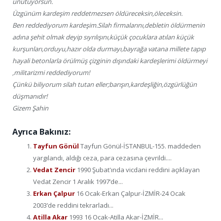
unutuyorsun.
Üzgünüm kardeşim reddetmezsen öldüreceksin,öleceksin.
Ben reddediyorum kardeşim.Silah firmalarını,debletin öldürmenin
adına şehit olmak deyip sıyrılışını,küçük çocuklara atılan küçük
kurşunları,orduyu,hazır olda durmayı,bayrağa vatana millete tapıp
hayali betonlarla örülmüş çizginin dışındaki kardeşlerimi öldürmeyi
,militarizmi reddediyorum!
Çünkü biliyorum silah tutan eller;barışın,kardeşliğin,özgürlüğün
düşmanıdır!
Gizem Şahin
Ayrıca Bakınız:
Tayfun Gönül
Tayfun Gönül-İSTANBUL-155. maddeden
yargılandı, aldığı ceza, para cezasına çevrildi....
Vedat Zencir
1990 Şubat'ında vicdani reddini açıklayan
Vedat Zencir 1 Aralık 1997’de...
Erkan Çalpur
16 Ocak-Erkan Çalpur-İZMİR-24 Ocak
2003’de reddini tekrarladı...
Atilla Akar
1993 16 Ocak-Atilla Akar-İZMİR...