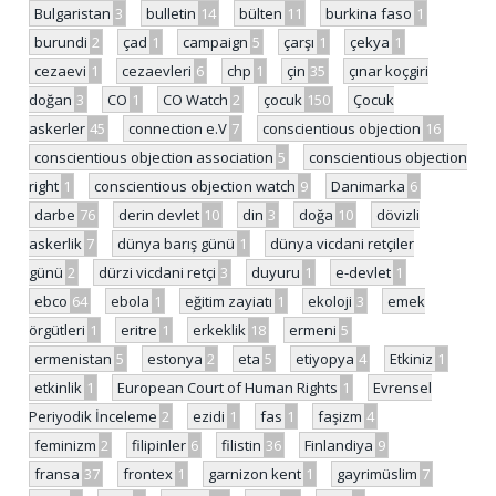
Bulgaristan
3
bulletin
14
bülten
11
burkina faso
1
burundi
2
çad
1
campaign
5
çarşı
1
çekya
1
cezaevi
1
cezaevleri
6
chp
1
çin
35
çınar koçgiri
doğan
3
CO
1
CO Watch
2
çocuk
150
Çocuk
askerler
45
connection e.V
7
conscientious objection
16
conscientious objection association
5
conscientious objection
right
1
conscientious objection watch
9
Danimarka
6
darbe
76
derin devlet
10
din
3
doğa
10
dövizli
askerlik
7
dünya barış günü
1
dünya vicdani retçiler
günü
2
dürzi vicdani retçi
3
duyuru
1
e-devlet
1
ebco
64
ebola
1
eğitim zayiatı
1
ekoloji
3
emek
örgütleri
1
eritre
1
erkeklik
18
ermeni
5
ermenistan
5
estonya
2
eta
5
etiyopya
4
Etkiniz
1
etkinlik
1
European Court of Human Rights
1
Evrensel
Periyodik İnceleme
2
ezidi
1
fas
1
faşizm
4
feminizm
2
filipinler
6
filistin
36
Finlandiya
9
fransa
37
frontex
1
garnizon kent
1
gayrimüslim
7