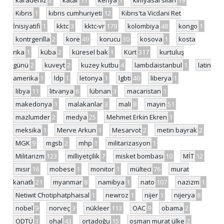
karadeniz
2
katar
11
kenya
1
kimyasal silah
19
Kıbrıs
1
kıbrıs cumhuriyeti
12
Kıbrıs'ta Vicdani Ret
İnisiyatifi
1
kktc
3
kktc-vr
179
kolombiya
48
kongo
1
kontrgerilla
2
kore
49
korucu
30
kosova
1
kosta
rika
1
küba
2
küresel bak
1
Kürt
317
kurtuluş
günü
2
kuveyt
2
kuzey kutbu
4
lambdaistanbul
1
latin
amerika
1
ldp
1
letonya
1
lgbti
40
liberya
1
libya
11
litvanya
6
lübnan
3
macaristan
1
makedonya
1
malakanlar
3
mali
8
mayın
51
mazlumder
2
medya
25
Mehmet Erkin Ekren
1
meksika
1
Merve Arkun
1
Mesarvot
2
metin bayrak
2
MGK
9
mgsb
2
mhp
1
militarizasyon
1
Militarizm
123
milliyetçilik
7
misket bombası
10
MİT
12
mısır
16
mobese
1
monitor
1
mülteci
76
murat
kanatlı
21
myanmar
8
namibya
1
nato
107
nazizm
1
Netiwit Chotiphatphaisal
1
newroz
1
nijer
1
nijerya
8
nobel
9
norveç
3
nükleer
113
OAC
9
obama
2
ODTÜ
1
ohal
43
ortadoğu
15
osman murat ülke
2