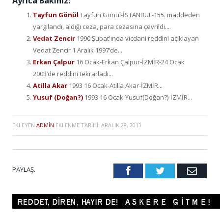
Ayrıca Bakınız:
Tayfun Gönül
Tayfun Gönül-İSTANBUL-155. maddeden
yargılandı, aldığı ceza, para cezasına çevrildi....
Vedat Zencir
1990 Şubat'ında vicdani reddini açıklayan
Vedat Zencir 1 Aralık 1997’de...
Erkan Çalpur
16 Ocak-Erkan Çalpur-İZMİR-24 Ocak
2003’de reddini tekrarladı...
Atilla Akar
1993 16 Ocak-Atilla Akar-İZMİR...
Yusuf (Doğan?)
1993 16 Ocak-Yusuf(Doğan?)-İZMİR...
EKLEYEN
ADMIN
EKLENME TARIHI:
ARALIK 28, 2013
PAYLAŞ.
Facebook
Twitter
Emai