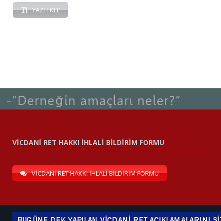
YAZI EKLE
VİCDANİ RET HAKKI İHLALİ BİLDİRİM FORMU
VİCDANİ RET HAKKI İHLALİ BİLDİRİM FORMU