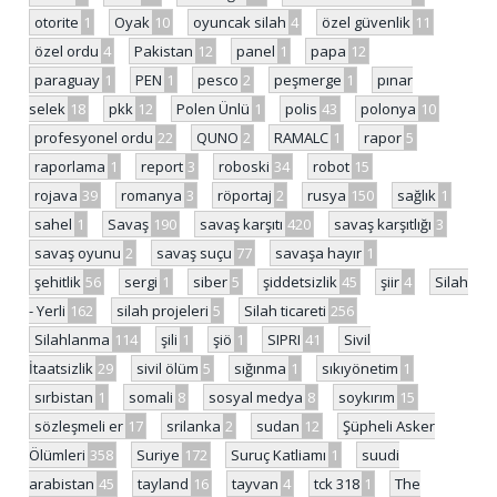
otorite
1
Oyak
10
oyuncak silah
4
özel güvenlik
11
özel ordu
4
Pakistan
12
panel
1
papa
12
paraguay
1
PEN
1
pesco
2
peşmerge
1
pınar
selek
18
pkk
12
Polen Ünlü
1
polis
43
polonya
10
profesyonel ordu
22
QUNO
2
RAMALC
1
rapor
5
raporlama
1
report
3
roboski
34
robot
15
rojava
39
romanya
3
röportaj
2
rusya
150
sağlık
1
sahel
1
Savaş
190
savaş karşıtı
420
savaş karşıtlığı
3
savaş oyunu
2
savaş suçu
77
savaşa hayır
1
şehitlik
56
sergi
1
siber
5
şiddetsizlik
45
şiir
4
Silah
- Yerli
162
silah projeleri
5
Silah ticareti
256
Silahlanma
114
şili
1
şiö
1
SIPRI
41
Sivil
İtaatsizlik
29
sivil ölüm
5
sığınma
1
sıkıyönetim
1
sırbistan
1
somali
8
sosyal medya
8
soykırım
15
sözleşmeli er
17
srilanka
2
sudan
12
Şüpheli Asker
Ölümleri
358
Suriye
172
Suruç Katliamı
1
suudi
arabistan
45
tayland
16
tayvan
4
tck 318
1
The