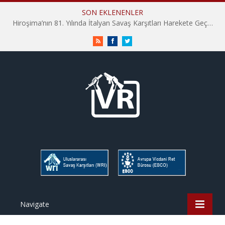
SON EKLENENLER
Hiroşima’nın 81. Yılında İtalyan Savaş Karşıtları Harekete Geçti: “Hatırlamak yeterli değil”
RSS
Facebook
Twitter
Navigate