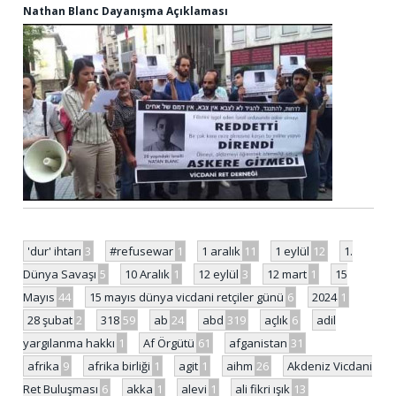
Nathan Blanc Dayanışma Açıklaması
'dur' ihtarı
3
#refusewar
1
1 aralık
11
1 eylül
12
1.
Dünya Savaşı
5
10 Aralık
1
12 eylül
3
12 mart
1
15
Mayıs
44
15 mayıs dünya vicdani retçiler günü
6
2024
1
28 şubat
2
318
59
ab
24
abd
319
açlık
6
adil
yargılanma hakkı
1
Af Örgütü
61
afganistan
31
afrika
9
afrika birliği
1
agit
1
aihm
26
Akdeniz Vicdani
Ret Buluşması
6
akka
1
alevi
1
ali fikri ışık
13