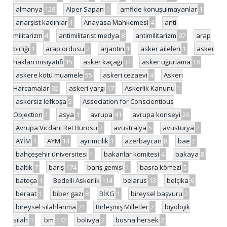
almanya
128
Alper Sapan
1
amfide konuşulmayanlar
1
anarşist kadınlar
1
Anayasa Mahkemesi
4
anti-
militarizm
4
antimilitarist medya
8
antimilitarizm
97
arap
birliği
1
arap ordusu
2
arjantin
1
asker aileleri
1
asker
hakları inisiyatifi
15
asker kaçağı
31
asker uğurlama
18
askere kötü muamele
55
askeri cezaevi
4
Askeri
Harcamalar
92
askeri yargı
17
Askerlik Kanunu
1
askersiz lefkoşa
5
Association for Conscientious
Objection
1
asya
1
avrupa
41
avrupa konseyi
26
Avrupa Vicdani Ret Bürosu
2
avustralya
5
avusturya
2
AYİM
1
AYM
14
ayrımcılık
1
azerbaycan
8
bae
2
bahçeşehir üniversitesi
1
bakanlar komitesi
4
bakaya
8
baltık
7
barış
174
barış gemisi
1
basra körfezi
5
batoça
1
Bedelli Askerlik
114
belarus
13
belçika
6
beraat
1
biber gazı
8
BİKG
1
bireysel başvuru
2
bireysel silahlanma
71
Birleşmiş Milletler
2
biyolojik
silah
1
bm
172
bolivya
2
bosna hersek
2