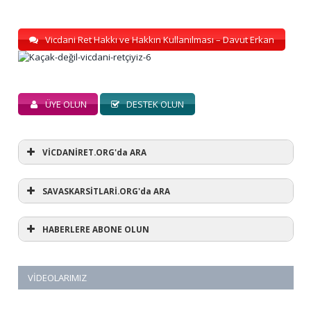
Vicdani Ret Hakkı ve Hakkın Kullanılması – Davut Erkan
ÜYE OLUN
DESTEK OLUN
VİCDANİRET.ORG'da ARA
SAVASKARSİTLARİ.ORG'da ARA
HABERLERE ABONE OLUN
VIDEOLARIMIZ