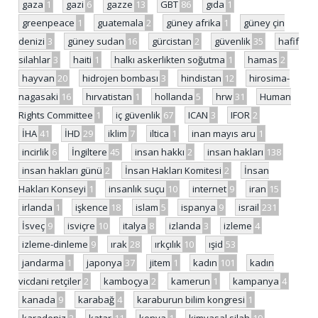
gaza
1
gazi
6
gazze
13
GBT
86
gıda
1
greenpeace
1
guatemala
2
güney afrika
1
güney çin
denizi
3
güney sudan
16
gürcistan
2
güvenlik
35
hafif
silahlar
3
haiti
1
halkı askerlikten soğutma
1
hamas
2
hayvan
20
hidrojen bombası
3
hindistan
12
hirosima-
nagasaki
16
hırvatistan
1
hollanda
5
hrw
31
Human
Rights Committee
1
iç güvenlik
67
ICAN
3
IFOR
2
İHA
41
İHD
29
iklim
7
iltica
1
inan mayıs aru
1
incirlik
6
İngiltere
45
insan hakkı
2
insan hakları
138
insan hakları günü
2
İnsan Hakları Komitesi
2
İnsan
Hakları Konseyi
1
insanlık suçu
10
internet
9
iran
15
irlanda
1
işkence
18
islam
5
ispanya
9
israil
231
İsveç
9
isviçre
10
italya
8
izlanda
3
izleme
4
izleme-dinleme
9
ırak
28
ırkçılık
10
ışid
53
jandarma
1
japonya
37
jitem
1
kadın
101
kadın
vicdani retçiler
2
kamboçya
2
kamerun
1
kampanya
4
kanada
9
karabağ
4
karaburun bilim kongresi
1