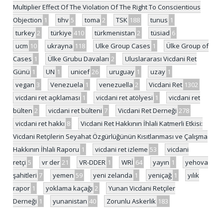
Multiplier Effect Of The Violation Of The Right To Conscientious
Objection
1
tihv
5
toma
2
TSK
188
tunus
1
turkey
2
türkiye
410
türkmenistan
2
tüsiad
6
ucm
10
ukrayna
118
Ulke Group Cases
1
Ülke Group of
Cases
1
Ülke Grubu Davaları
2
Uluslararası Vicdani Ret
Günü
1
UN
1
unicef
26
uruguay
1
uzay
1
vegan
3
Venezuela
1
venezuella
2
Vicdani Ret
1302
vicdani ret açıklaması
1
vicdani ret atölyesi
1
vicdani ret
bülten
2
vicdani ret bülteni
7
Vicdani Ret Derneği
278
vicdani ret hakkı
8
Vicdani Ret Hakkının İhlali Katmerli Etkisi:
Vicdani Retçilerin Seyahat Özgürlüğünün Kısıtlanması ve Çalışma
Hakkının İhlali Raporu
1
vicdani ret izleme
53
vicdani
retçi
5
vr der
21
VR-DDER
1
WRİ
64
yayın
1
yehova
şahitleri
7
yemen
59
yeni zelanda
1
yeniçağ
1
yılık
rapor
1
yoklama kaçağı
2
Yunan Vicdani Retçiler
Derneği
1
yunanistan
40
Zorunlu Askerlik
183