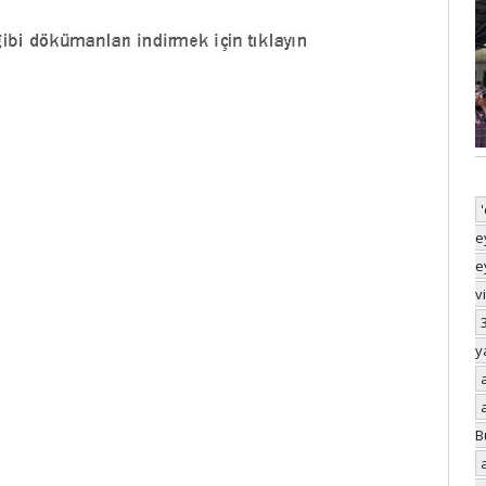
e
e
v
y
B