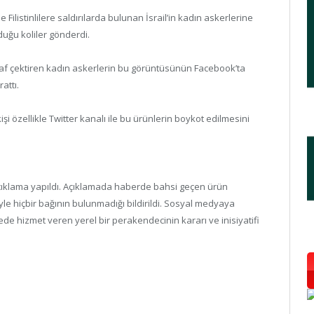
ilistinlilere saldırılarda bulunan İsrail’in kadın askerlerine
duğu koliler gönderdi.
raf çektiren kadın askerlerin bu görüntüsünün Facebook’ta
attı.
 özellikle Twitter kanalı ile bu ürünlerin boykot edilmesini
 açıklama yapıldı. Açıklamada haberde bahsi geçen ürün
iyle hiçbir bağının bulunmadığı bildirildi. Sosyal medyaya
de hizmet veren yerel bir perakendecinin kararı ve inisiyatifi