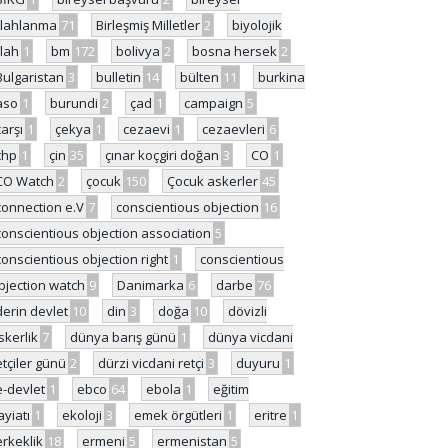
ilahlanma
71
Birleşmiş Milletler
2
biyolojik
ilah
1
bm
172
bolivya
2
bosna hersek
2
Bulgaristan
3
bulletin
14
bülten
11
burkina
aso
1
burundi
2
çad
1
campaign
5
çarşı
1
çekya
1
cezaevi
1
cezaevleri
6
chp
1
çin
35
çınar koçgiri doğan
3
CO
1
CO Watch
2
çocuk
150
Çocuk askerler
45
connection e.V
7
conscientious objection
16
conscientious objection association
5
conscientious objection right
1
conscientious
bjection watch
9
Danimarka
6
darbe
76
derin devlet
10
din
3
doğa
10
dövizli
skerlik
7
dünya barış günü
1
dünya vicdani
etçiler günü
2
dürzi vicdani retçi
3
duyuru
1
e-devlet
1
ebco
64
ebola
1
eğitim
ayiatı
1
ekoloji
3
emek örgütleri
1
eritre
1
erkeklik
18
ermeni
5
ermenistan
5