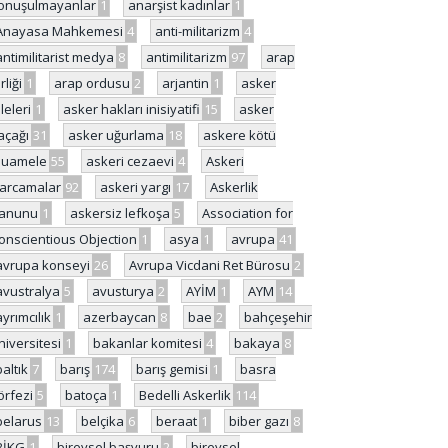
onuşulmayanlar
1
anarşist kadınlar
1
Anayasa Mahkemesi
4
anti-militarizm
4
antimilitarist medya
8
antimilitarizm
97
arap
rliği
1
arap ordusu
2
arjantin
1
asker
ileleri
1
asker hakları inisiyatifi
15
asker
açağı
31
asker uğurlama
18
askere kötü
uamele
55
askeri cezaevi
4
Askeri
arcamalar
92
askeri yargı
17
Askerlik
anunu
1
askersiz lefkoşa
5
Association for
onscientious Objection
1
asya
1
avrupa
41
avrupa konseyi
26
Avrupa Vicdani Ret Bürosu
2
avustralya
5
avusturya
2
AYİM
1
AYM
14
ayrımcılık
1
azerbaycan
8
bae
2
bahçeşehir
niversitesi
1
bakanlar komitesi
4
bakaya
8
baltık
7
barış
174
barış gemisi
1
basra
örfezi
5
batoça
1
Bedelli Askerlik
114
belarus
13
belçika
6
beraat
1
biber gazı
8
BİKG
1
bireysel başvuru
2
bireysel