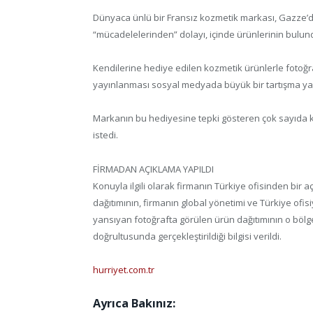
Dünyaca ünlü bir Fransız kozmetik markası, Gazze’de F
“mücadelelerinden” dolayı, içinde ürünlerinin bulun
Kendilerine hediye edilen kozmetik ürünlerle fotoğ
yayınlanması sosyal medyada büyük bir tartışma yar
Markanın bu hediyesine tepki gösteren çok sayıda kişi
istedi.
FİRMADAN AÇIKLAMA YAPILDI
Konuyla ilgili olarak firmanın Türkiye ofisinden bir
dağıtımının, firmanın global yönetimi ve Türkiye ofis
yansıyan fotoğrafta görülen ürün dağıtımının o bölge
doğrultusunda gerçekleştirildiği bilgisi verildi.
hurriyet.com.tr
Ayrıca Bakınız: