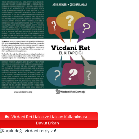
Vicdani Ret Hakkı ve Hakkın Kullanılması –
Davut Erkan