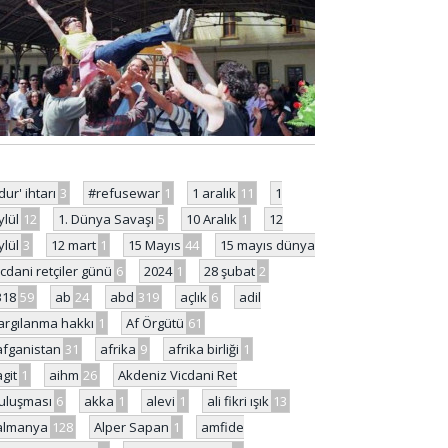
'dur' ihtarı
3
#refusewar
1
1 aralık
11
1
ylül
12
1. Dünya Savaşı
5
10 Aralık
1
12
ylül
3
12 mart
1
15 Mayıs
44
15 mayıs dünya
icdani retçiler günü
6
2024
1
28 şubat
2
318
59
ab
24
abd
319
açlık
6
adil
argılanma hakkı
1
Af Örgütü
61
afganistan
31
afrika
9
afrika birliği
1
agit
1
aihm
26
Akdeniz Vicdani Ret
uluşması
6
akka
1
alevi
1
ali fikri ışık
13
almanya
128
Alper Sapan
1
amfide