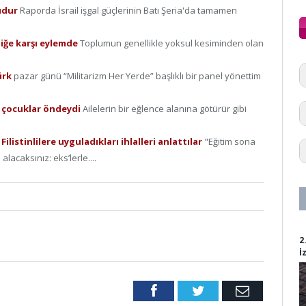
çudur
Raporda İsrail işgal güçlerinin Batı Şeria'da tamamen
rliğe karşı eylemde
Toplumun genellikle yoksul kesiminden olan
ürk
pazar günü “Militarizm Her Yerde” başlıklı bir panel yönettim
ve çocuklar öndeydi
Ailelerin bir eğlence alanına götürür gibi
Filistinlilere uyguladıkları ihlalleri anlattılar
"Eğitim sona
lacaksınız: eks’lerle....
2
İ
Facebook
Twitter
Email