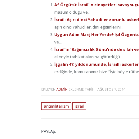
Af Örgütü: İsrail’in cinayetleri savaş su
masum olduğu ve...
İsrail: Aşırı dinci Yahudiler zorunlu aske
aşırı dinci Yahudiler, dini eğitimlerini...
Uygun Adım Marş Her Yerde!-Işıl Özgent
ve...
İsrail’in ‘Bağımsızlık Günü’nde de silah 
elleriyle tatbikat alanına götürdüğü...
İşgalin 47. yıldönümünde, İsrailli askerler 
erdiğinde, komutanımız bize “İşte böyle rütbe a
EKLEYEN
ADMIN
EKLENME TARIHI:
AĞUSTOS 7, 2014
antimilitarizm
israil
PAYLAŞ.