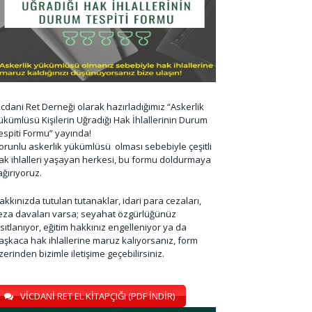
icdani Ret Derneği olarak hazırladığımız “Askerlik
ükümlüsü Kişilerin Uğradığı Hak İhlallerinin Durum
espiti Formu” yayında!
orunlu askerlik yükümlüsü olması sebebiyle çeşitli
ak ihlalleri yaşayan herkesi, bu formu doldurmaya
ağırıyoruz.
akkınızda tutulan tutanaklar, idari para cezaları,
eza davaları varsa; seyahat özgürlüğünüz
ısıtlanıyor, eğitim hakkınız engelleniyor ya da
aşkaca hak ihlallerine maruz kalıyorsanız, form
zerinden bizimle iletişime geçebilirsiniz.
VİCDANİ RET EL KİTAPÇIĞI (PDF İNDİR)