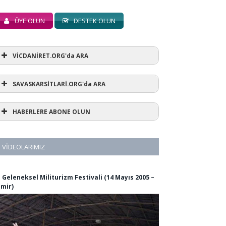
ÜYE OLUN
DESTEK OLUN
VİCDANİRET.ORG'da ARA
SAVASKARSİTLARİ.ORG'da ARA
HABERLERE ABONE OLUN
VIDEOLARIMIZ
. Geleneksel Militurizm Festivali (14 Mayıs 2005 –
zmir)