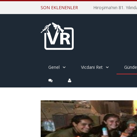
SON EKLENENLER
Genel
Vicdani Ret
Günd