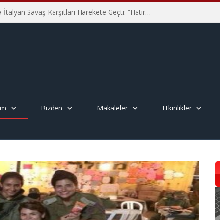
Hiroşima’nın 81. Yılında İtalyan Savaş Karşıtları Harekete Geçti: “Hatırlamak yeterli değil”
em
Bizden
Makaleler
Etkinlikler