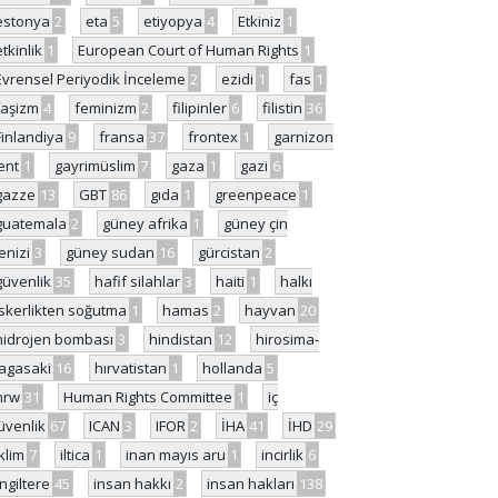
estonya
2
eta
5
etiyopya
4
Etkiniz
1
etkinlik
1
European Court of Human Rights
1
Evrensel Periyodik İnceleme
2
ezidi
1
fas
1
faşizm
4
feminizm
2
filipinler
6
filistin
36
Finlandiya
9
fransa
37
frontex
1
garnizon
ent
1
gayrimüslim
7
gaza
1
gazi
6
gazze
13
GBT
86
gıda
1
greenpeace
1
guatemala
2
güney afrika
1
güney çin
enizi
3
güney sudan
16
gürcistan
2
güvenlik
35
hafif silahlar
3
haiti
1
halkı
skerlikten soğutma
1
hamas
2
hayvan
20
hidrojen bombası
3
hindistan
12
hirosima-
agasaki
16
hırvatistan
1
hollanda
5
hrw
31
Human Rights Committee
1
iç
üvenlik
67
ICAN
3
IFOR
2
İHA
41
İHD
29
iklim
7
iltica
1
inan mayıs aru
1
incirlik
6
İngiltere
45
insan hakkı
2
insan hakları
138