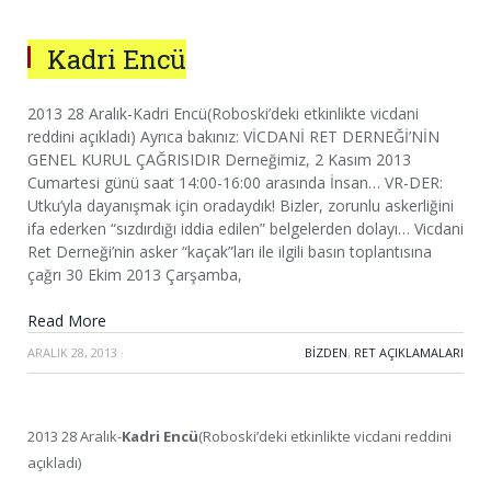
Kadri Encü
2013 28 Aralık-Kadri Encü(Roboski’deki etkinlikte vicdani
reddini açıkladı) Ayrıca bakınız: VİCDANİ RET DERNEĞİ’NİN
GENEL KURUL ÇAĞRISIDIR Derneğimiz, 2 Kasım 2013
Cumartesi günü saat 14:00-16:00 arasında İnsan… VR-DER:
Utku’yla dayanışmak için oradaydık! Bizler, zorunlu askerliğini
ifa ederken “sızdırdığı iddia edilen” belgelerden dolayı… Vicdani
Ret Derneği’nin asker “kaçak”ları ile ilgili basın toplantısına
çağrı 30 Ekim 2013 Çarşamba,
Read More
ARALIK 28, 2013
·
BIZDEN
,
RET AÇIKLAMALARI
2013 28 Aralık-
Kadri Encü
(Roboski’deki etkinlikte vicdani reddini
açıkladı)