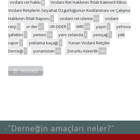
vicdani ret hakkı
8
Vicdani Ret Hakkının İhlali Katmerli Etkisi:
Vicdani Retçilerin Seyahat Özgürlüğünün Kısıtlanması ve Çalışma
Hakkının İhlali Raporu
1
vicdani ret izleme
53
vicdani
retçi
5
vr der
21
VR-DDER
1
WRİ
64
yayın
1
yehova
şahitleri
7
yemen
59
yeni zelanda
1
yeniçağ
1
yılık
rapor
1
yoklama kaçağı
2
Yunan Vicdani Retçiler
Derneği
1
yunanistan
40
Zorunlu Askerlik
183
YAZI EKLE