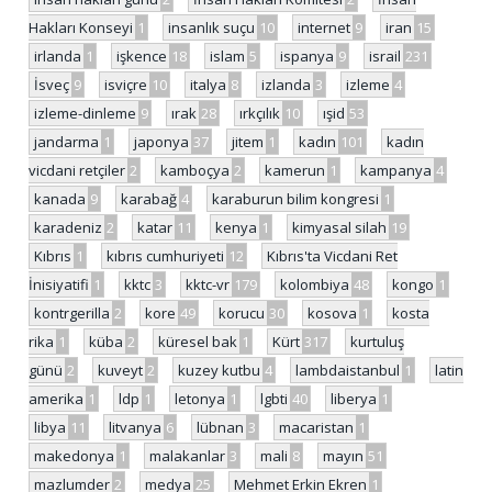
Hakları Konseyi
1
insanlık suçu
10
internet
9
iran
15
irlanda
1
işkence
18
islam
5
ispanya
9
israil
231
İsveç
9
isviçre
10
italya
8
izlanda
3
izleme
4
izleme-dinleme
9
ırak
28
ırkçılık
10
ışid
53
jandarma
1
japonya
37
jitem
1
kadın
101
kadın
vicdani retçiler
2
kamboçya
2
kamerun
1
kampanya
4
kanada
9
karabağ
4
karaburun bilim kongresi
1
karadeniz
2
katar
11
kenya
1
kimyasal silah
19
Kıbrıs
1
kıbrıs cumhuriyeti
12
Kıbrıs'ta Vicdani Ret
İnisiyatifi
1
kktc
3
kktc-vr
179
kolombiya
48
kongo
1
kontrgerilla
2
kore
49
korucu
30
kosova
1
kosta
rika
1
küba
2
küresel bak
1
Kürt
317
kurtuluş
günü
2
kuveyt
2
kuzey kutbu
4
lambdaistanbul
1
latin
amerika
1
ldp
1
letonya
1
lgbti
40
liberya
1
libya
11
litvanya
6
lübnan
3
macaristan
1
makedonya
1
malakanlar
3
mali
8
mayın
51
mazlumder
2
medya
25
Mehmet Erkin Ekren
1