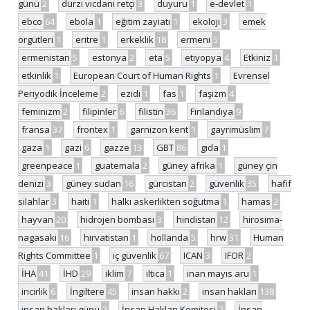
günü
2
dürzi vicdani retçi
3
duyuru
1
e-devlet
1
ebco
64
ebola
1
eğitim zayiatı
1
ekoloji
3
emek
örgütleri
1
eritre
1
erkeklik
18
ermeni
5
ermenistan
5
estonya
2
eta
5
etiyopya
4
Etkiniz
1
etkinlik
1
European Court of Human Rights
1
Evrensel
Periyodik İnceleme
2
ezidi
1
fas
1
faşizm
4
feminizm
2
filipinler
6
filistin
36
Finlandiya
9
fransa
37
frontex
1
garnizon kent
1
gayrimüslim
7
gaza
1
gazi
6
gazze
13
GBT
86
gıda
1
greenpeace
1
guatemala
2
güney afrika
1
güney çin
denizi
3
güney sudan
16
gürcistan
2
güvenlik
35
hafif
silahlar
3
haiti
1
halkı askerlikten soğutma
1
hamas
2
hayvan
20
hidrojen bombası
3
hindistan
12
hirosima-
nagasaki
16
hırvatistan
1
hollanda
5
hrw
31
Human
Rights Committee
1
iç güvenlik
67
ICAN
3
IFOR
2
İHA
41
İHD
29
iklim
7
iltica
1
inan mayıs aru
1
incirlik
6
İngiltere
45
insan hakkı
2
insan hakları
138
insan hakları günü
2
İnsan Hakları Komitesi
2
İnsan