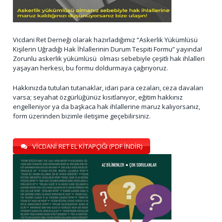
Vicdani Ret Derneği olarak hazırladığımız “Askerlik Yükümlüsü
Kişilerin Uğradığı Hak İhlallerinin Durum Tespiti Formu” yayında!
Zorunlu askerlik yükümlüsü olması sebebiyle çeşitli hak ihlalleri
yaşayan herkesi, bu formu doldurmaya çağırıyoruz.
Hakkınızda tutulan tutanaklar, idari para cezaları, ceza davaları
varsa; seyahat özgürlüğünüz kısıtlanıyor, eğitim hakkınız
engelleniyor ya da başkaca hak ihlallerine maruz kalıyorsanız,
form üzerinden bizimle iletişime geçebilirsiniz.
VİCDANİ RET EL KİTAPÇIĞI (PDF İNDİR)