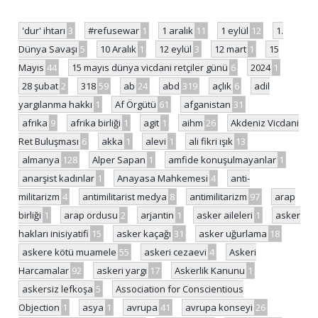
'dur' ihtarı
3
#refusewar
1
1 aralık
11
1 eylül
12
1.
Dünya Savaşı
5
10 Aralık
1
12 eylül
3
12 mart
1
15
Mayıs
44
15 mayıs dünya vicdani retçiler günü
6
2024
1
28 şubat
2
318
59
ab
24
abd
319
açlık
6
adil
yargılanma hakkı
1
Af Örgütü
61
afganistan
31
afrika
9
afrika birliği
1
agit
1
aihm
26
Akdeniz Vicdani
Ret Buluşması
6
akka
1
alevi
1
ali fikri ışık
13
almanya
128
Alper Sapan
1
amfide konuşulmayanlar
1
anarşist kadınlar
1
Anayasa Mahkemesi
4
anti-
militarizm
4
antimilitarist medya
8
antimilitarizm
97
arap
birliği
1
arap ordusu
2
arjantin
1
asker aileleri
1
asker
hakları inisiyatifi
15
asker kaçağı
31
asker uğurlama
18
askere kötü muamele
55
askeri cezaevi
4
Askeri
Harcamalar
92
askeri yargı
17
Askerlik Kanunu
1
askersiz lefkoşa
5
Association for Conscientious
Objection
1
asya
1
avrupa
41
avrupa konseyi
26