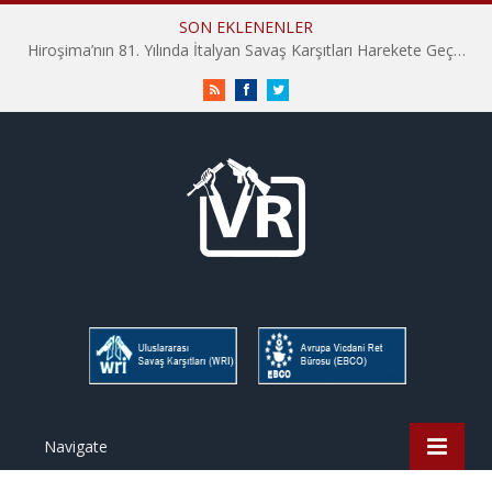
SON EKLENENLER
Hiroşima’nın 81. Yılında İtalyan Savaş Karşıtları Harekete Geçti: “Hatırlamak yeterli değil”
RSS
Facebook
Twitter
Navigate