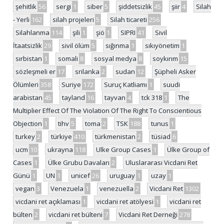
şehitlik
56
sergi
1
siber
5
şiddetsizlik
45
şiir
4
Silah
- Yerli
162
silah projeleri
5
Silah ticareti
256
Silahlanma
114
şili
1
şiö
1
SIPRI
41
Sivil
İtaatsizlik
29
sivil ölüm
5
sığınma
1
sıkıyönetim
1
sırbistan
1
somali
8
sosyal medya
8
soykırım
15
sözleşmeli er
17
srilanka
2
sudan
12
Şüpheli Asker
Ölümleri
358
Suriye
172
Suruç Katliamı
1
suudi
arabistan
45
tayland
16
tayvan
4
tck 318
1
The
Multiplier Effect Of The Violation Of The Right To Conscientious
Objection
1
tihv
5
toma
2
TSK
188
tunus
1
turkey
2
türkiye
410
türkmenistan
2
tüsiad
6
ucm
10
ukrayna
118
Ulke Group Cases
1
Ülke Group of
Cases
1
Ülke Grubu Davaları
2
Uluslararası Vicdani Ret
Günü
1
UN
1
unicef
26
uruguay
1
uzay
1
vegan
3
Venezuela
1
venezuella
2
Vicdani Ret
1302
vicdani ret açıklaması
1
vicdani ret atölyesi
1
vicdani ret
bülten
2
vicdani ret bülteni
7
Vicdani Ret Derneği
278