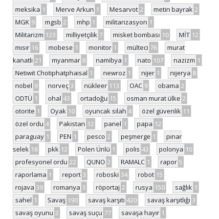
meksika
1
Merve Arkun
1
Mesarvot
2
metin bayrak
2
MGK
9
mgsb
2
mhp
1
militarizasyon
1
Militarizm
123
milliyetçilik
7
misket bombası
10
MİT
12
mısır
16
mobese
1
monitor
1
mülteci
76
murat
kanatlı
21
myanmar
8
namibya
1
nato
107
nazizm
1
Netiwit Chotiphatphaisal
1
newroz
1
nijer
1
nijerya
8
nobel
9
norveç
3
nükleer
113
OAC
9
obama
2
ODTÜ
1
ohal
43
ortadoğu
15
osman murat ülke
2
otorite
1
Oyak
10
oyuncak silah
4
özel güvenlik
11
özel ordu
4
Pakistan
12
panel
1
papa
12
paraguay
1
PEN
1
pesco
2
peşmerge
1
pınar
selek
18
pkk
12
Polen Ünlü
1
polis
43
polonya
10
profesyonel ordu
22
QUNO
2
RAMALC
1
rapor
5
raporlama
1
report
3
roboski
34
robot
15
rojava
39
romanya
3
röportaj
2
rusya
150
sağlık
1
sahel
1
Savaş
190
savaş karşıtı
420
savaş karşıtlığı
3
savaş oyunu
2
savaş suçu
77
savaşa hayır
1