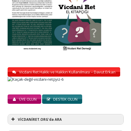
Vicdani Ret Hakkı ve Hakkın Kullanılması – Davut Erkan
ÜYE OLUN
DESTEK OLUN
VİCDANİRET.ORG'da ARA