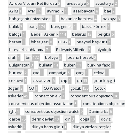
Avrupa Vicdani Ret Bürosu
2
avustralya
5
avusturya
2
AYİM
1
AYM
14
ayrımcılık
1
azerbaycan
8
bae
2
bahçeşehir üniversitesi
1
bakanlar komitesi
4
bakaya
8
baltık
7
barış
174
barış gemisi
1
basra körfezi
5
batoça
1
Bedelli Askerlik
114
belarus
13
belçika
6
beraat
1
biber gazı
8
BİKG
1
bireysel başvuru
2
bireysel silahlanma
71
Birleşmiş Milletler
2
biyolojik
silah
1
bm
172
bolivya
2
bosna hersek
2
Bulgaristan
3
bulletin
14
bülten
11
burkina faso
1
burundi
2
çad
1
campaign
5
çarşı
1
çekya
1
cezaevi
1
cezaevleri
6
chp
1
çin
35
çınar koçgiri
doğan
3
CO
1
CO Watch
2
çocuk
150
Çocuk
askerler
45
connection e.V
7
conscientious objection
16
conscientious objection association
5
conscientious objection
right
1
conscientious objection watch
9
Danimarka
6
darbe
76
derin devlet
10
din
3
doğa
10
dövizli
askerlik
7
dünya barış günü
1
dünya vicdani retçiler