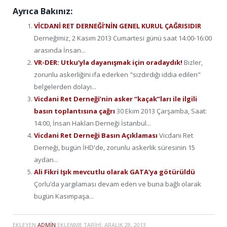
Ayrıca Bakınız:
VİCDANİ RET DERNEĞİ’NİN GENEL KURUL ÇAĞRISIDIR
Derneğimiz, 2 Kasım 2013 Cumartesi günü saat 14:00-16:00
arasında İnsan...
VR-DER: Utku’yla dayanışmak için oradaydık!
Bizler,
zorunlu askerliğini ifa ederken "sızdırdığı iddia edilen"
belgelerden dolayı...
Vicdani Ret Derneği’nin asker “kaçak”ları ile ilgili
basın toplantısına çağrı
30 Ekim 2013 Çarşamba, Saat:
14:00, İnsan Hakları Derneği İstanbul...
Vicdani Ret Derneği Basın Açıklaması
Vicdani Ret
Derneği, bugün İHD'de, zorunlu askerlik süresinin 15
aydan...
Ali Fikri Işık mevcutlu olarak GATA’ya götürüldü
Çorlu’da yargılaması devam eden ve buna bağlı olarak
bugün Kasımpaşa...
EKLEYEN
ADMIN
EKLENME TARIHI:
ARALIK 28, 2013