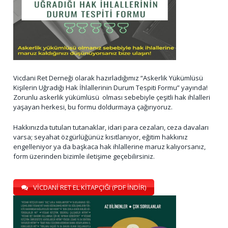
Vicdani Ret Derneği olarak hazırladığımız “Askerlik Yükümlüsü
Kişilerin Uğradığı Hak İhlallerinin Durum Tespiti Formu” yayında!
Zorunlu askerlik yükümlüsü olması sebebiyle çeşitli hak ihlalleri
yaşayan herkesi, bu formu doldurmaya çağırıyoruz.
Hakkınızda tutulan tutanaklar, idari para cezaları, ceza davaları
varsa; seyahat özgürlüğünüz kısıtlanıyor, eğitim hakkınız
engelleniyor ya da başkaca hak ihlallerine maruz kalıyorsanız,
form üzerinden bizimle iletişime geçebilirsiniz.
VİCDANİ RET EL KİTAPÇIĞI (PDF İNDİR)