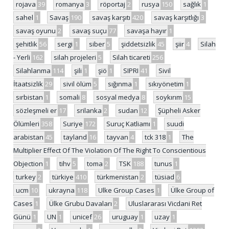
rojava
39
romanya
3
röportaj
2
rusya
150
sağlık
1
sahel
1
Savaş
190
savaş karşıtı
420
savaş karşıtlığı
3
savaş oyunu
2
savaş suçu
77
savaşa hayır
1
şehitlik
56
sergi
1
siber
5
şiddetsizlik
45
şiir
4
Silah
- Yerli
162
silah projeleri
5
Silah ticareti
256
Silahlanma
114
şili
1
şiö
1
SIPRI
41
Sivil
İtaatsizlik
29
sivil ölüm
5
sığınma
1
sıkıyönetim
1
sırbistan
1
somali
8
sosyal medya
8
soykırım
15
sözleşmeli er
17
srilanka
2
sudan
12
Şüpheli Asker
Ölümleri
358
Suriye
172
Suruç Katliamı
1
suudi
arabistan
45
tayland
16
tayvan
4
tck 318
1
The
Multiplier Effect Of The Violation Of The Right To Conscientious
Objection
1
tihv
5
toma
2
TSK
188
tunus
1
turkey
2
türkiye
410
türkmenistan
2
tüsiad
6
ucm
10
ukrayna
118
Ulke Group Cases
1
Ülke Group of
Cases
1
Ülke Grubu Davaları
2
Uluslararası Vicdani Ret
Günü
1
UN
1
unicef
26
uruguay
1
uzay
1