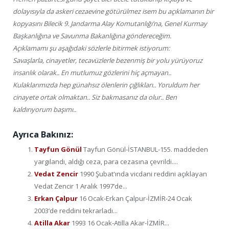
dolayısıyla da askeri cezaevine götürülmez isem bu açıklamanın bir
kopyasını Bilecik 9. Jandarma Alay Komutanlığı’na, Genel Kurmay
Başkanlığına ve Savunma Bakanlığına göndereceğim.
Açıklamamı şu aşağıdaki sözlerle bitirmek istiyorum:
Savaşlarla, cinayetler, tecavüzlerle bezenmiş bir yolu yürüyoruz
insanlık olarak.. En mutlumuz gözlerini hiç açmayan..
Kulaklarımızda hep günahsız ölenlerin çığlıkları.. Yoruldum her
cinayete ortak olmaktan.. Siz bakmasanız da olur.. Ben
kaldırıyorum başımı..
Ayrıca Bakınız:
Tayfun Gönül
Tayfun Gönül-İSTANBUL-155. maddeden
yargılandı, aldığı ceza, para cezasına çevrildi....
Vedat Zencir
1990 Şubat'ında vicdani reddini açıklayan
Vedat Zencir 1 Aralık 1997’de...
Erkan Çalpur
16 Ocak-Erkan Çalpur-İZMİR-24 Ocak
2003’de reddini tekrarladı...
Atilla Akar
1993 16 Ocak-Atilla Akar-İZMİR...