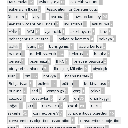
Harcamalar
92
askeri yargı
17
Askerlik Kanunu
1
askersiz lefkoşa
5
Association for Conscientious
Objection
1
asya
1
avrupa
41
avrupa konseyi
26
Avrupa Vicdani Ret Bürosu
2
avustralya
5
avusturya
2
AYİM
1
AYM
14
ayrımcılık
1
azerbaycan
8
bae
2
bahçeşehir üniversitesi
1
bakanlar komitesi
4
bakaya
8
baltık
7
barış
174
barış gemisi
1
basra körfezi
5
batoça
1
Bedelli Askerlik
114
belarus
13
belçika
6
beraat
1
biber gazı
8
BİKG
1
bireysel başvuru
2
bireysel silahlanma
71
Birleşmiş Milletler
2
biyolojik
silah
1
bm
172
bolivya
2
bosna hersek
2
Bulgaristan
3
bulletin
14
bülten
11
burkina faso
1
burundi
2
çad
1
campaign
5
çarşı
1
çekya
1
cezaevi
1
cezaevleri
6
chp
1
çin
35
çınar koçgiri
doğan
3
CO
1
CO Watch
2
çocuk
150
Çocuk
askerler
45
connection e.V
7
conscientious objection
16
conscientious objection association
5
conscientious objection
right
1
conscientious objection watch
9
Danimarka
6