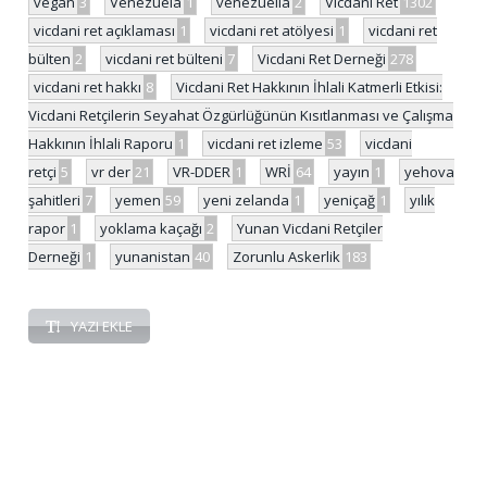
vegan
3
Venezuela
1
venezuella
2
Vicdani Ret
1302
vicdani ret açıklaması
1
vicdani ret atölyesi
1
vicdani ret
bülten
2
vicdani ret bülteni
7
Vicdani Ret Derneği
278
vicdani ret hakkı
8
Vicdani Ret Hakkının İhlali Katmerli Etkisi:
Vicdani Retçilerin Seyahat Özgürlüğünün Kısıtlanması ve Çalışma
Hakkının İhlali Raporu
1
vicdani ret izleme
53
vicdani
retçi
5
vr der
21
VR-DDER
1
WRİ
64
yayın
1
yehova
şahitleri
7
yemen
59
yeni zelanda
1
yeniçağ
1
yılık
rapor
1
yoklama kaçağı
2
Yunan Vicdani Retçiler
Derneği
1
yunanistan
40
Zorunlu Askerlik
183
YAZI EKLE