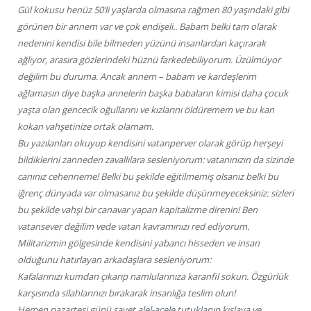
Gül kokusu henüz 50’li yaşlarda olmasına rağmen 80 yaşındaki gibi
görünen bir annem var ve çok endişeli.. Babam belki tam olarak
nedenini kendisi bile bilmeden yüzünü insanlardan kaçırarak
ağlıyor, arasıra gözlerindeki hüznü farkedebiliyorum. Üzülmüyor
değilim bu duruma. Ancak annem – babam ve kardeşlerim
ağlamasın diye başka annelerin başka babaların kimisi daha çocuk
yaşta olan gencecik oğullarını ve kızlarını öldüremem ve bu kan
kokan vahşetinize ortak olamam.
Bu yazılanları okuyup kendisini vatanperver olarak görüp herşeyi
bildiklerini zanneden zavallılara sesleniyorum: vatanınızın da sizinde
canınız cehenneme! Belki bu şekilde eğitilmemiş olsanız belki bu
iğrenç dünyada var olmasanız bu şekilde düşünmeyeceksiniz: sizleri
bu şekilde vahşi bir canavar yapan kapitalizme direnin! Ben
vatansever değilim vede vatan kavramınızı red ediyorum.
Militarizmin gölgesinde kendisini yabancı hisseden ve insan
olduğunu hatırlayan arkadaşlara sesleniyorum:
Kafalarınızı kumdan çıkarıp namlularınıza karanfil sokun. Özgürlük
karşısında silahlarınızı bırakarak insanlığa teslim olun!
Hemen pazartesi günü şayet alel-acele tutuklanıp kışlaya ve