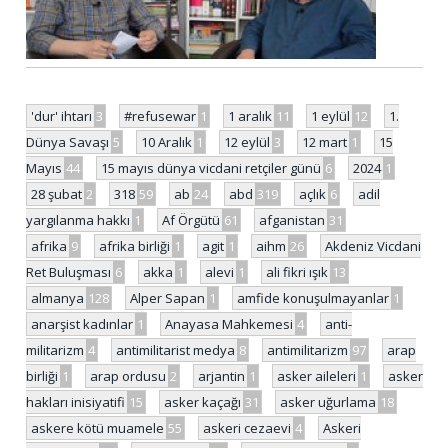
'dur' ihtarı
3
#refusewar
1
1 aralık
11
1 eylül
12
1.
Dünya Savaşı
5
10 Aralık
1
12 eylül
3
12 mart
1
15
Mayıs
44
15 mayıs dünya vicdani retçiler günü
6
2024
1
28 şubat
2
318
59
ab
24
abd
319
açlık
6
adil
yargılanma hakkı
1
Af Örgütü
61
afganistan
31
afrika
9
afrika birliği
1
agit
1
aihm
26
Akdeniz Vicdani
Ret Buluşması
6
akka
1
alevi
1
ali fikri ışık
13
almanya
128
Alper Sapan
1
amfide konuşulmayanlar
1
anarşist kadınlar
1
Anayasa Mahkemesi
4
anti-
militarizm
4
antimilitarist medya
8
antimilitarizm
97
arap
birliği
1
arap ordusu
2
arjantin
1
asker aileleri
1
asker
hakları inisiyatifi
15
asker kaçağı
31
asker uğurlama
18
askere kötü muamele
55
askeri cezaevi
4
Askeri