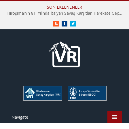
SON EKLENENLER
Hiroşima’nın 81. Yılında İtalyan Savaş Karşıtları Harekete Geçti: “Hatırlamak yeterli değil”
RSS
Facebook
Twitter
Navigate