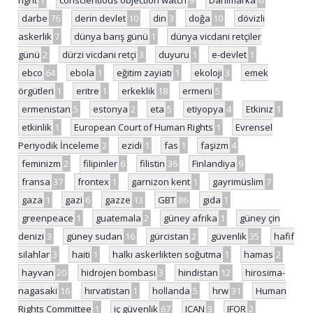
darbe
76
derin devlet
10
din
3
doğa
10
dövizli
askerlik
7
dünya barış günü
1
dünya vicdani retçiler
günü
2
dürzi vicdani retçi
3
duyuru
1
e-devlet
1
ebco
64
ebola
1
eğitim zayiatı
1
ekoloji
3
emek
örgütleri
1
eritre
1
erkeklik
18
ermeni
5
ermenistan
5
estonya
2
eta
5
etiyopya
4
Etkiniz
1
etkinlik
1
European Court of Human Rights
1
Evrensel
Periyodik İnceleme
2
ezidi
1
fas
1
faşizm
4
feminizm
2
filipinler
6
filistin
36
Finlandiya
9
fransa
37
frontex
1
garnizon kent
1
gayrimüslim
7
gaza
1
gazi
6
gazze
13
GBT
86
gıda
1
greenpeace
1
guatemala
2
güney afrika
1
güney çin
denizi
3
güney sudan
16
gürcistan
2
güvenlik
35
hafif
silahlar
3
haiti
1
halkı askerlikten soğutma
1
hamas
2
hayvan
20
hidrojen bombası
3
hindistan
12
hirosima-
nagasaki
16
hırvatistan
1
hollanda
5
hrw
31
Human
Rights Committee
1
iç güvenlik
67
ICAN
3
IFOR
2