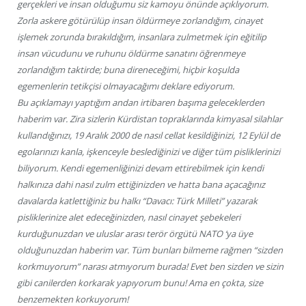
gerçekleri ve insan olduğumu siz kamoyu önünde açıklıyorum.
Zorla askere götürülüp insan öldürmeye zorlandığım, cinayet
işlemek zorunda bırakıldığım, insanlara zulmetmek için eğitilip
insan vücudunu ve ruhunu öldürme sanatını öğrenmeye
zorlandığım taktirde; buna direneceğimi, hiçbir koşulda
egemenlerin tetikçisi olmayacağımı deklare ediyorum.
Bu açıklamayı yaptığım andan irtibaren başıma geleceklerden
haberim var. Zira sizlerin Kürdistan topraklarında kimyasal silahlar
kullandığınızı, 19 Aralık 2000 de nasıl cellat kesildiğinizi, 12 Eylül de
egolarınızı kanla, işkenceyle beslediğinizi ve diğer tüm pisliklerinizi
biliyorum. Kendi egemenliğinizi devam ettirebilmek için kendi
halkınıza dahi nasıl zulm ettiğinizden ve hatta bana açacağınız
davalarda katlettiğiniz bu halkı “Davacı: Türk Milleti” yazarak
pisliklerinize alet edeceğinizden, nasıl cinayet şebekeleri
kurduğunuzdan ve uluslar arası terör örgütü NATO ‘ya üye
olduğunuzdan haberim var. Tüm bunları bilmeme rağmen “sizden
korkmuyorum” narası atmıyorum burada! Evet ben sizden ve sizin
gibi canilerden korkarak yapıyorum bunu! Ama en çokta, size
benzemekten korkuyorum!