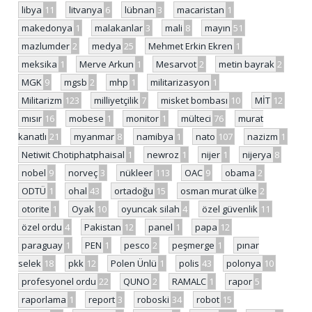
libya
11
litvanya
6
lübnan
3
macaristan
1
makedonya
1
malakanlar
3
mali
8
mayın
51
mazlumder
2
medya
25
Mehmet Erkin Ekren
1
meksika
1
Merve Arkun
1
Mesarvot
2
metin bayrak
2
MGK
9
mgsb
2
mhp
1
militarizasyon
1
Militarizm
123
milliyetçilik
7
misket bombası
10
MİT
12
mısır
16
mobese
1
monitor
1
mülteci
76
murat
kanatlı
21
myanmar
8
namibya
1
nato
107
nazizm
1
Netiwit Chotiphatphaisal
1
newroz
1
nijer
1
nijerya
8
nobel
9
norveç
3
nükleer
113
OAC
9
obama
2
ODTÜ
1
ohal
43
ortadoğu
15
osman murat ülke
2
otorite
1
Oyak
10
oyuncak silah
4
özel güvenlik
11
özel ordu
4
Pakistan
12
panel
1
papa
12
paraguay
1
PEN
1
pesco
2
peşmerge
1
pınar
selek
18
pkk
12
Polen Ünlü
1
polis
43
polonya
10
profesyonel ordu
22
QUNO
2
RAMALC
1
rapor
5
raporlama
1
report
3
roboski
34
robot
15