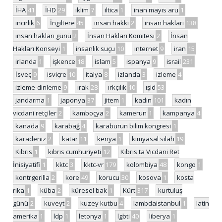
İHA
41
İHD
29
iklim
7
iltica
1
inan mayıs aru
1
incirlik
6
İngiltere
45
insan hakkı
2
insan hakları
138
insan hakları günü
2
İnsan Hakları Komitesi
2
İnsan
Hakları Konseyi
1
insanlık suçu
10
internet
9
iran
15
irlanda
1
işkence
18
islam
5
ispanya
9
israil
231
İsveç
9
isviçre
10
italya
8
izlanda
3
izleme
4
izleme-dinleme
9
ırak
28
ırkçılık
10
ışid
53
jandarma
1
japonya
37
jitem
1
kadın
101
kadın
vicdani retçiler
2
kamboçya
2
kamerun
1
kampanya
4
kanada
9
karabağ
4
karaburun bilim kongresi
1
karadeniz
2
katar
11
kenya
1
kimyasal silah
19
Kıbrıs
1
kıbrıs cumhuriyeti
12
Kıbrıs'ta Vicdani Ret
İnisiyatifi
1
kktc
3
kktc-vr
179
kolombiya
48
kongo
1
kontrgerilla
2
kore
49
korucu
30
kosova
1
kosta
rika
1
küba
2
küresel bak
1
Kürt
317
kurtuluş
günü
2
kuveyt
2
kuzey kutbu
4
lambdaistanbul
1
latin
amerika
1
ldp
1
letonya
1
lgbti
40
liberya
1