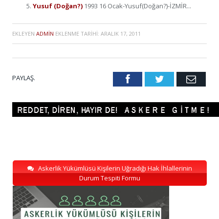
Yusuf (Doğan?)
1993 16 Ocak-Yusuf(Doğan?)-İZMİR...
EKLEYEN
ADMIN
EKLENME TARIHI:
ARALIK 17, 2011
PAYLAŞ.
Facebook
Twitter
Emai
Askerlik Yükümlüsü Kişilerin Uğradığı Hak İhlallerinin
Durum Tespiti Formu