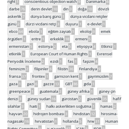
right
1
conscientious objection watch
9
Danimarka
6
darbe
76
derin devlet
10
din
3
doğa
10
dövizli
askerlik
7
dünya barış günü
1
dünya vicdani retçiler
günü
2
dürzi vicdani retçi
3
duyuru
1
e-devlet
1
ebco
64
ebola
1
eğitim zayiatı
1
ekoloji
3
emek
örgütleri
1
eritre
1
erkeklik
18
ermeni
5
ermenistan
5
estonya
2
eta
5
etiyopya
4
Etkiniz
1
etkinlik
1
European Court of Human Rights
1
Evrensel
Periyodik İnceleme
2
ezidi
1
fas
1
faşizm
4
feminizm
2
filipinler
6
filistin
36
Finlandiya
9
fransa
37
frontex
1
garnizon kent
1
gayrimüslim
7
gaza
1
gazi
6
gazze
13
GBT
86
gıda
1
greenpeace
1
guatemala
2
güney afrika
1
güney çin
denizi
3
güney sudan
16
gürcistan
2
güvenlik
35
hafif
silahlar
3
haiti
1
halkı askerlikten soğutma
1
hamas
2
hayvan
20
hidrojen bombası
3
hindistan
12
hirosima-
nagasaki
16
hırvatistan
1
hollanda
5
hrw
31
Human
Rights Committee
1
iç güvenlik
67
ICAN
3
IFOR
2