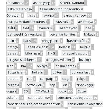
Harcamalar
92
askeri yargı
17
Askerlik Kanunu
1
askersiz lefkoşa
5
Association for Conscientious
Objection
1
asya
1
avrupa
41
avrupa konseyi
26
Avrupa Vicdani Ret Bürosu
2
avustralya
5
avusturya
2
AYİM
1
AYM
14
ayrımcılık
1
azerbaycan
8
bae
2
bahçeşehir üniversitesi
1
bakanlar komitesi
4
bakaya
8
baltık
7
barış
174
barış gemisi
1
basra körfezi
5
batoça
1
Bedelli Askerlik
114
belarus
13
belçika
6
beraat
1
biber gazı
8
BİKG
1
bireysel başvuru
2
bireysel silahlanma
71
Birleşmiş Milletler
2
biyolojik
silah
1
bm
172
bolivya
2
bosna hersek
2
Bulgaristan
3
bulletin
14
bülten
11
burkina faso
1
burundi
2
çad
1
campaign
5
çarşı
1
çekya
1
cezaevi
1
cezaevleri
6
chp
1
çin
35
çınar koçgiri
doğan
3
CO
1
CO Watch
2
çocuk
150
Çocuk
askerler
45
connection e.V
7
conscientious objection
16
conscientious objection association
5
conscientious objection