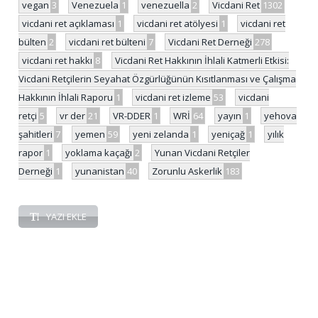
vegan
3
Venezuela
1
venezuella
2
Vicdani Ret
1302
vicdani ret açıklaması
1
vicdani ret atölyesi
1
vicdani ret
bülten
2
vicdani ret bülteni
7
Vicdani Ret Derneği
278
vicdani ret hakkı
8
Vicdani Ret Hakkının İhlali Katmerli Etkisi:
Vicdani Retçilerin Seyahat Özgürlüğünün Kısıtlanması ve Çalışma
Hakkının İhlali Raporu
1
vicdani ret izleme
53
vicdani
retçi
5
vr der
21
VR-DDER
1
WRİ
64
yayın
1
yehova
şahitleri
7
yemen
59
yeni zelanda
1
yeniçağ
1
yılık
rapor
1
yoklama kaçağı
2
Yunan Vicdani Retçiler
Derneği
1
yunanistan
40
Zorunlu Askerlik
183
YAZI EKLE