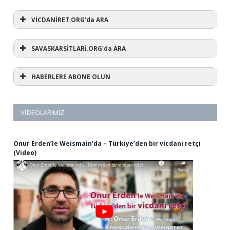
VİCDANİRET.ORG'da ARA
SAVASKARSİTLARİ.ORG'da ARA
HABERLERE ABONE OLUN
VIDEOLARIMIZ
Onur Erden’le Weismain’da – Türkiye’den bir vicdani retçi
(Video)