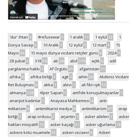
'dur' ihtarı
3
#refusewar
1
1 aralık
11
1 eylül
12
1.
Dünya Savaşı
5
10 Aralık
1
12 eylül
3
12 mart
1
15
Mayıs
44
15 mayıs dünya vicdani retçiler günü
6
2024
1
28 şubat
2
318
59
ab
24
abd
319
açlık
6
adil
yargılanma hakkı
1
Af Örgütü
61
afganistan
31
afrika
9
afrika birliği
1
agit
1
aihm
26
Akdeniz Vicdani
Ret Buluşması
6
akka
1
alevi
1
ali fikri ışık
13
almanya
128
Alper Sapan
1
amfide konuşulmayanlar
1
anarşist kadınlar
1
Anayasa Mahkemesi
4
anti-
militarizm
4
antimilitarist medya
8
antimilitarizm
97
arap
birliği
1
arap ordusu
2
arjantin
1
asker aileleri
1
asker
hakları inisiyatifi
15
asker kaçağı
31
asker uğurlama
18
askere kötü muamele
55
askeri cezaevi
4
Askeri