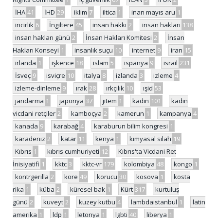
İHA
41
İHD
29
iklim
7
iltica
1
inan mayıs aru
1
incirlik
6
İngiltere
45
insan hakkı
2
insan hakları
138
insan hakları günü
2
İnsan Hakları Komitesi
2
İnsan
Hakları Konseyi
1
insanlık suçu
10
internet
9
iran
15
irlanda
1
işkence
18
islam
5
ispanya
9
israil
231
İsveç
9
isviçre
10
italya
8
izlanda
3
izleme
4
izleme-dinleme
9
ırak
28
ırkçılık
10
ışid
53
jandarma
1
japonya
37
jitem
1
kadın
101
kadın
vicdani retçiler
2
kamboçya
2
kamerun
1
kampanya
4
kanada
9
karabağ
4
karaburun bilim kongresi
1
karadeniz
2
katar
11
kenya
1
kimyasal silah
19
Kıbrıs
1
kıbrıs cumhuriyeti
12
Kıbrıs'ta Vicdani Ret
İnisiyatifi
1
kktc
3
kktc-vr
179
kolombiya
48
kongo
1
kontrgerilla
2
kore
49
korucu
30
kosova
1
kosta
rika
1
küba
2
küresel bak
1
Kürt
317
kurtuluş
günü
2
kuveyt
2
kuzey kutbu
4
lambdaistanbul
1
latin
amerika
1
ldp
1
letonya
1
lgbti
40
liberya
1