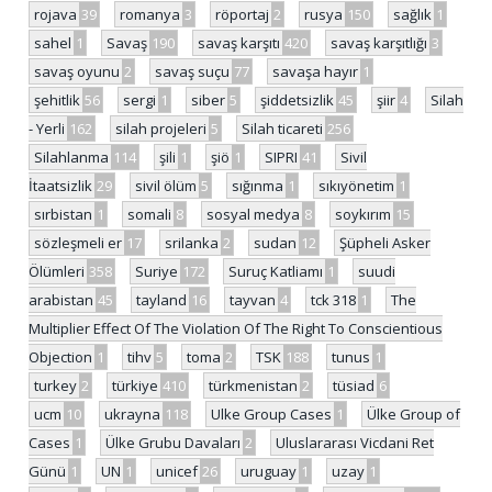
rojava
39
romanya
3
röportaj
2
rusya
150
sağlık
1
sahel
1
Savaş
190
savaş karşıtı
420
savaş karşıtlığı
3
savaş oyunu
2
savaş suçu
77
savaşa hayır
1
şehitlik
56
sergi
1
siber
5
şiddetsizlik
45
şiir
4
Silah
- Yerli
162
silah projeleri
5
Silah ticareti
256
Silahlanma
114
şili
1
şiö
1
SIPRI
41
Sivil
İtaatsizlik
29
sivil ölüm
5
sığınma
1
sıkıyönetim
1
sırbistan
1
somali
8
sosyal medya
8
soykırım
15
sözleşmeli er
17
srilanka
2
sudan
12
Şüpheli Asker
Ölümleri
358
Suriye
172
Suruç Katliamı
1
suudi
arabistan
45
tayland
16
tayvan
4
tck 318
1
The
Multiplier Effect Of The Violation Of The Right To Conscientious
Objection
1
tihv
5
toma
2
TSK
188
tunus
1
turkey
2
türkiye
410
türkmenistan
2
tüsiad
6
ucm
10
ukrayna
118
Ulke Group Cases
1
Ülke Group of
Cases
1
Ülke Grubu Davaları
2
Uluslararası Vicdani Ret
Günü
1
UN
1
unicef
26
uruguay
1
uzay
1