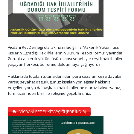
Vicdani Ret Derneği olarak hazırladığımız “Askerlik Yükümlüsü
Kişilerin Uğradığı Hak İhlallerinin Durum Tespiti Formu” yayında!
Zorunlu askerlik yükümlüsü olması sebebiyle çeşitli hak ihlalleri
yaşayan herkesi, bu formu doldurmaya çağırıyoruz.
Hakkınızda tutulan tutanaklar, idari para cezaları, ceza davaları
varsa; seyahat özgürlüğünüz kısıtlanıyor, eğitim hakkınız
engelleniyor ya da başkaca hak ihlallerine maruz kalıyorsanız,
form üzerinden bizimle iletişime geçebilirsiniz.
VİCDANİ RET EL KİTAPÇIĞI (PDF İNDİR)