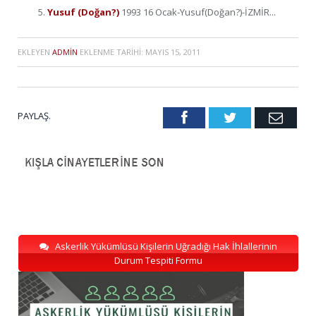
Yusuf (Doğan?)
1993 16 Ocak-Yusuf(Doğan?)-İZMİR...
EKLEYEN
ADMIN
EKLENME TARIHI:
MAYIS 15, 2011
PAYLAŞ.
Facebook
Twitter
Emai
Askerlik Yükümlüsü Kişilerin Uğradığı Hak İhlallerinin
Durum Tespiti Formu