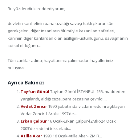
Bu yüzdendir ki reddediyorum;
devletin kanlı elinin bana uzattığı savaşı haklı çıkaran tüm
gerekçeleri, diğer insanların ölümüyle kazanılan zaferleri,
kanımın diğer kanlardan olan asilliğini-üstünlüğünü, savaşmanın
kutsal olduğunu…
Tüm canlılar adına; hayatlarımız çalınmadan hayallerimiz
buluşmalı
Ayrıca Bakınız:
Tayfun Gönül
Tayfun Gönül-İSTANBUL-155. maddeden
yargılandı, aldığı ceza, para cezasına çevrildi....
Vedat Zencir
1990 Şubat'ında vicdani reddini açıklayan
Vedat Zencir 1 Aralık 1997’de...
Erkan Çalpur
16 Ocak-Erkan Çalpur-İZMİR-24 Ocak
2003’de reddini tekrarladı...
Atilla Akar
1993 16 Ocak-Atilla Akar-İZMİR...