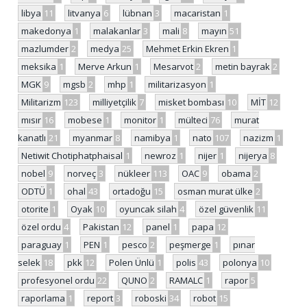
libya
11
litvanya
6
lübnan
3
macaristan
1
makedonya
1
malakanlar
3
mali
8
mayın
51
mazlumder
2
medya
25
Mehmet Erkin Ekren
1
meksika
1
Merve Arkun
1
Mesarvot
2
metin bayrak
2
MGK
9
mgsb
2
mhp
1
militarizasyon
1
Militarizm
123
milliyetçilik
7
misket bombası
10
MİT
12
mısır
16
mobese
1
monitor
1
mülteci
76
murat
kanatlı
21
myanmar
8
namibya
1
nato
107
nazizm
1
Netiwit Chotiphatphaisal
1
newroz
1
nijer
1
nijerya
8
nobel
9
norveç
3
nükleer
113
OAC
9
obama
2
ODTÜ
1
ohal
43
ortadoğu
15
osman murat ülke
2
otorite
1
Oyak
10
oyuncak silah
4
özel güvenlik
11
özel ordu
4
Pakistan
12
panel
1
papa
12
paraguay
1
PEN
1
pesco
2
peşmerge
1
pınar
selek
18
pkk
12
Polen Ünlü
1
polis
43
polonya
10
profesyonel ordu
22
QUNO
2
RAMALC
1
rapor
5
raporlama
1
report
3
roboski
34
robot
15