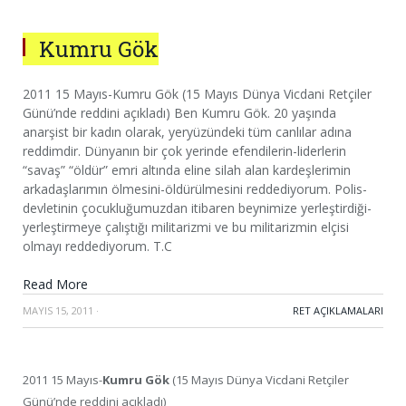
Kumru Gök
2011 15 Mayıs-Kumru Gök (15 Mayıs Dünya Vicdani Retçiler
Günü’nde reddini açıkladı) Ben Kumru Gök. 20 yaşında
anarşist bir kadın olarak, yeryüzündeki tüm canlılar adına
reddimdir. Dünyanın bir çok yerinde efendilerin-liderlerin
“savaş” “öldür” emri altında eline silah alan kardeşlerimin
arkadaşlarımın ölmesini-öldürülmesini reddediyorum. Polis-
devletinin çocukluğumuzdan itibaren beynimize yerleştirdiği-
yerleştirmeye çalıştığı militarizmi ve bu militarizmin elçisi
olmayı reddediyorum. T.C
Read More
MAYIS 15, 2011
·
RET AÇIKLAMALARI
2011 15 Mayıs-
Kumru Gök
(15 Mayıs Dünya Vicdani Retçiler
Günü’nde reddini açıkladı)