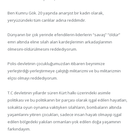
Ben Kumru Gök. 20 yaşında anarşist bir kadın olarak,
yeryüzündeki tüm canlılar adına reddimdir.
Dünyanın bir çok yerinde efendilerin-liderlerin “savaş” “öldür”
emri altında eline silah alan kardeşlerimin arkadaşlarımın
ölmesini-öldürülmesini reddediyorum.
Polis-devletinin çocukluğumuzdan itibaren beynimize
yerleştirdiği-yerleştirmeye çalıştığı militarizmi ve bu militarizmin
elçisi olmayı reddediyorum.
T.C devletinin yıllardır süren Kürt halkı üzerindeki asimile
politikası ve bu politikanın bir parçası olarak işgal edilen hayatları,
sokakta oyun oynama vaktiyken silahların, bombaların altında
yaşamlarını yitiren çocukları, sadece insan hayatı olmayıp işgal
edilen bölgedeki yakılan ormanları-yok edilen doğa yaşamının
farkındayım.