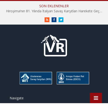
SON EKLENENLER
Hiroşima’nın 81. Yılında İtalyan Savaş Karşıtları Harekete Geçti: “Hatırlamak yeterli değil”
RSS
Facebook
Twitter
Navigate