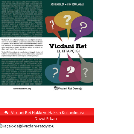
Vicdani Ret Hakkı ve Hakkın Kullanılması –
Davut Erkan