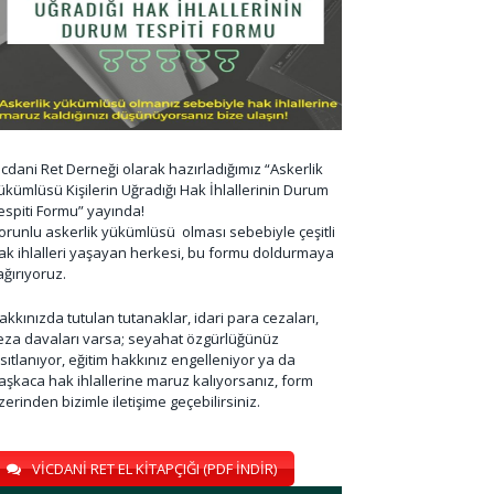
icdani Ret Derneği olarak hazırladığımız “Askerlik
ükümlüsü Kişilerin Uğradığı Hak İhlallerinin Durum
espiti Formu” yayında!
orunlu askerlik yükümlüsü olması sebebiyle çeşitli
ak ihlalleri yaşayan herkesi, bu formu doldurmaya
ağırıyoruz.
akkınızda tutulan tutanaklar, idari para cezaları,
eza davaları varsa; seyahat özgürlüğünüz
ısıtlanıyor, eğitim hakkınız engelleniyor ya da
aşkaca hak ihlallerine maruz kalıyorsanız, form
zerinden bizimle iletişime geçebilirsiniz.
VİCDANİ RET EL KİTAPÇIĞI (PDF İNDİR)