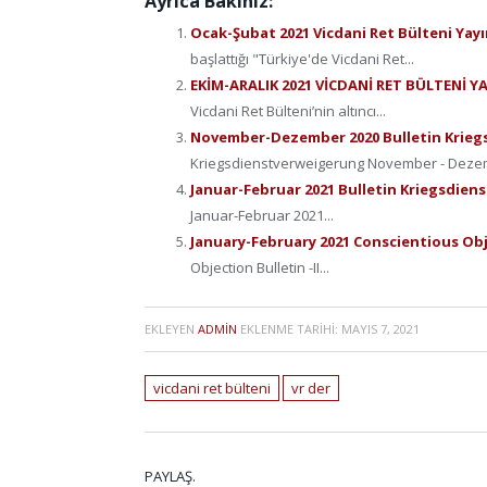
Ayrıca Bakınız:
Ocak-Şubat 2021 Vicdani Ret Bülteni Yay
başlattığı "Türkiye'de Vicdani Ret...
EKİM-ARALIK 2021 VİCDANİ RET BÜLTENİ 
Vicdani Ret Bülteni’nin altıncı...
November-Dezember 2020 Bulletin Krie
Kriegsdienstverweigerung November - Dezem
Januar-Februar 2021 Bulletin Kriegsdie
Januar-Februar 2021...
January-February 2021 Conscientious Obje
Objection Bulletin -II...
EKLEYEN
ADMIN
EKLENME TARIHI:
MAYIS 7, 2021
vicdani ret bülteni
vr der
PAYLAŞ.