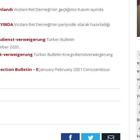
ınlandı
Vicdani Ret Derneği'nin geçtiğimiz Kasım ayında
YAYINDA
Vicdani Ret Derneği’nin periyodik olarak hazırladığı
gsdienst-verweigerung
Türkei: Bulletin
ber 2020...
nst-verweigerung
Türkei: Bulletin Kriegsdienstverweigerung
e
ction Bulletin – II
January-February 2021 Conscientious
e
v
y
B
k
Facebook
Twitter
Email