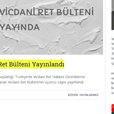
V
Y
T
Z
h
Ret Bülteni Yayınlandı
ç
H
aşlattığı “Türkiye’de Vicdani Ret Hakkını Destekleme
c
an Vicdani Ret Bülteni’nin üçüncü sayısı yayınlandı.
k
b
ü
BIZDEN
,
YAYINLARIMIZ