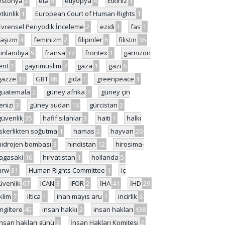
estonya
2
eta
5
etiyopya
4
Etkiniz
1
etkinlik
1
European Court of Human Rights
1
Evrensel Periyodik İnceleme
2
ezidi
1
fas
1
faşizm
4
feminizm
2
filipinler
6
filistin
36
Finlandiya
9
fransa
37
frontex
1
garnizon
ent
1
gayrimüslim
7
gaza
1
gazi
6
gazze
13
GBT
86
gıda
1
greenpeace
1
guatemala
2
güney afrika
1
güney çin
enizi
3
güney sudan
16
gürcistan
2
güvenlik
35
hafif silahlar
3
haiti
1
halkı
skerlikten soğutma
1
hamas
2
hayvan
20
hidrojen bombası
3
hindistan
12
hirosima-
agasaki
16
hırvatistan
1
hollanda
5
hrw
31
Human Rights Committee
1
iç
üvenlik
67
ICAN
3
IFOR
2
İHA
41
İHD
29
iklim
7
iltica
1
inan mayıs aru
1
incirlik
6
İngiltere
45
insan hakkı
2
insan hakları
138
insan hakları günü
2
İnsan Hakları Komitesi
2