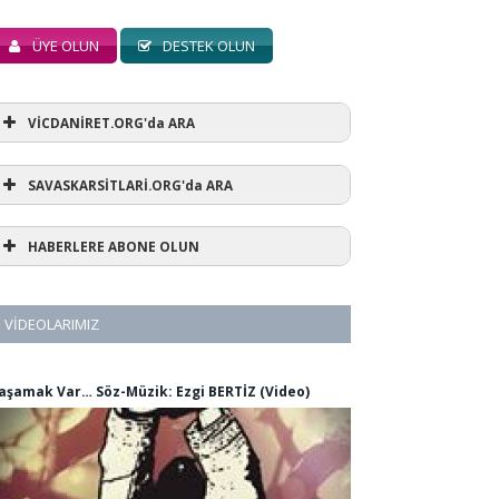
ÜYE OLUN
DESTEK OLUN
VİCDANİRET.ORG'da ARA
SAVASKARSİTLARİ.ORG'da ARA
HABERLERE ABONE OLUN
VIDEOLARIMIZ
aşamak Var… Söz-Müzik: Ezgi BERTİZ (Video)