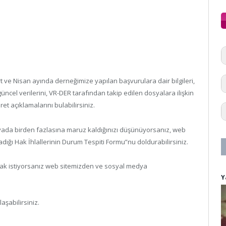
t ve Nisan ayında derneğimize yapılan başvurulara dair bilgileri,
k güncel verilerini, VR-DER tarafından takip edilen dosyalara ilişkin
et açıklamalarını bulabilirsiniz.
r yada birden fazlasına maruz kaldığınızı düşünüyorsanız, web
dığı Hak İhlallerinin Durum Tespiti Formu”nu doldurabilirsiniz.
 almak istiyorsanız web sitemizden ve sosyal medya
Y
aşabilirsiniz.