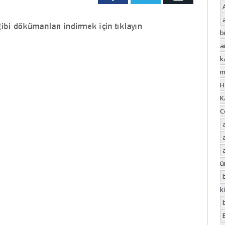
bi
a
k
m
H
K
C
ü
k