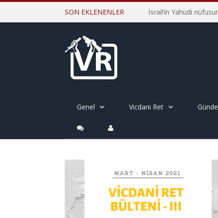
SON EKLENENLER
Genel
Vicdani Ret
Günd