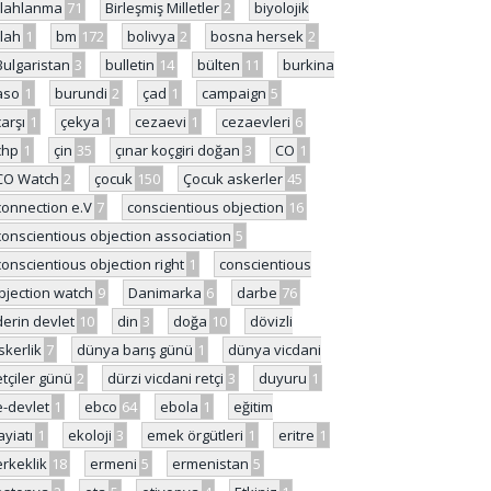
ilahlanma
71
Birleşmiş Milletler
2
biyolojik
ilah
1
bm
172
bolivya
2
bosna hersek
2
Bulgaristan
3
bulletin
14
bülten
11
burkina
aso
1
burundi
2
çad
1
campaign
5
çarşı
1
çekya
1
cezaevi
1
cezaevleri
6
chp
1
çin
35
çınar koçgiri doğan
3
CO
1
CO Watch
2
çocuk
150
Çocuk askerler
45
connection e.V
7
conscientious objection
16
conscientious objection association
5
conscientious objection right
1
conscientious
bjection watch
9
Danimarka
6
darbe
76
derin devlet
10
din
3
doğa
10
dövizli
skerlik
7
dünya barış günü
1
dünya vicdani
etçiler günü
2
dürzi vicdani retçi
3
duyuru
1
e-devlet
1
ebco
64
ebola
1
eğitim
ayiatı
1
ekoloji
3
emek örgütleri
1
eritre
1
erkeklik
18
ermeni
5
ermenistan
5