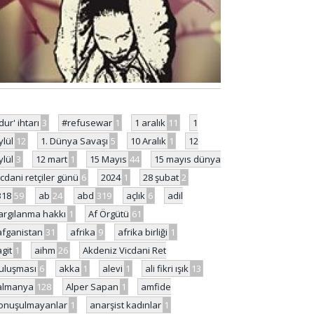
'dur' ihtarı
3
#refusewar
1
1 aralık
11
1
ylül
12
1. Dünya Savaşı
5
10 Aralık
1
12
ylül
3
12 mart
1
15 Mayıs
44
15 mayıs dünya
icdani retçiler günü
6
2024
1
28 şubat
2
318
59
ab
24
abd
319
açlık
6
adil
argılanma hakkı
1
Af Örgütü
61
afganistan
31
afrika
9
afrika birliği
1
agit
1
aihm
26
Akdeniz Vicdani Ret
uluşması
6
akka
1
alevi
1
ali fikri ışık
13
almanya
128
Alper Sapan
1
amfide
onuşulmayanlar
1
anarşist kadınlar
1