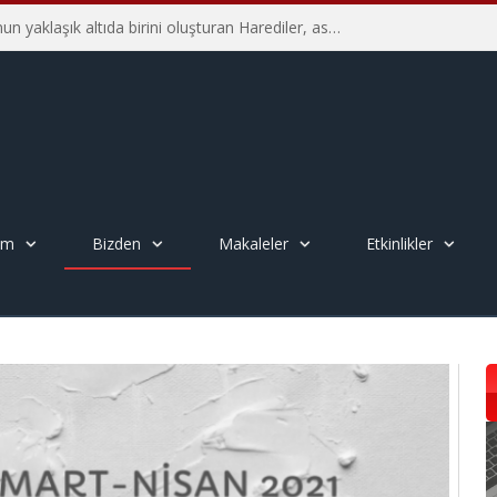
İsrail’in Yahudi nüfusunun yaklaşık altıda birini oluşturan Harediler, askerliğe karşı direniyorlar – Yakov M. Rabkin
em
Bizden
Makaleler
Etkinlikler