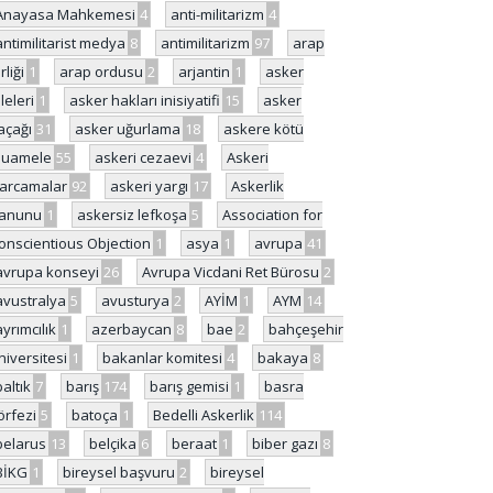
Anayasa Mahkemesi
4
anti-militarizm
4
antimilitarist medya
8
antimilitarizm
97
arap
rliği
1
arap ordusu
2
arjantin
1
asker
ileleri
1
asker hakları inisiyatifi
15
asker
açağı
31
asker uğurlama
18
askere kötü
uamele
55
askeri cezaevi
4
Askeri
arcamalar
92
askeri yargı
17
Askerlik
anunu
1
askersiz lefkoşa
5
Association for
onscientious Objection
1
asya
1
avrupa
41
avrupa konseyi
26
Avrupa Vicdani Ret Bürosu
2
avustralya
5
avusturya
2
AYİM
1
AYM
14
ayrımcılık
1
azerbaycan
8
bae
2
bahçeşehir
niversitesi
1
bakanlar komitesi
4
bakaya
8
baltık
7
barış
174
barış gemisi
1
basra
örfezi
5
batoça
1
Bedelli Askerlik
114
belarus
13
belçika
6
beraat
1
biber gazı
8
BİKG
1
bireysel başvuru
2
bireysel