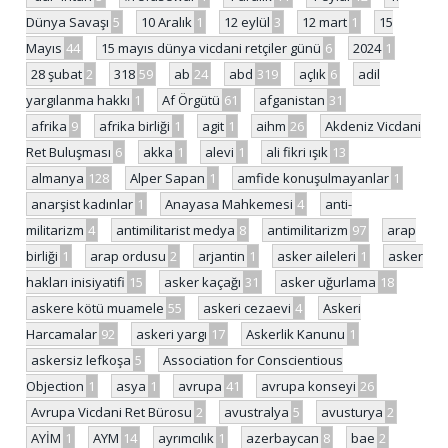
Dünya Savaşı
5
10 Aralık
1
12 eylül
3
12 mart
1
15
Mayıs
44
15 mayıs dünya vicdani retçiler günü
6
2024
1
28 şubat
2
318
59
ab
24
abd
319
açlık
6
adil
yargılanma hakkı
1
Af Örgütü
61
afganistan
31
afrika
9
afrika birliği
1
agit
1
aihm
26
Akdeniz Vicdani
Ret Buluşması
6
akka
1
alevi
1
ali fikri ışık
13
almanya
128
Alper Sapan
1
amfide konuşulmayanlar
1
anarşist kadınlar
1
Anayasa Mahkemesi
4
anti-
militarizm
4
antimilitarist medya
8
antimilitarizm
97
arap
birliği
1
arap ordusu
2
arjantin
1
asker aileleri
1
asker
hakları inisiyatifi
15
asker kaçağı
31
asker uğurlama
18
askere kötü muamele
55
askeri cezaevi
4
Askeri
Harcamalar
92
askeri yargı
17
Askerlik Kanunu
1
askersiz lefkoşa
5
Association for Conscientious
Objection
1
asya
1
avrupa
41
avrupa konseyi
26
Avrupa Vicdani Ret Bürosu
2
avustralya
5
avusturya
2
AYİM
1
AYM
14
ayrımcılık
1
azerbaycan
8
bae
2