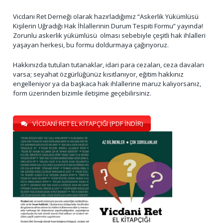
Vicdani Ret Derneği olarak hazırladığımız “Askerlik Yükümlüsü
Kişilerin Uğradığı Hak İhlallerinin Durum Tespiti Formu” yayında!
Zorunlu askerlik yükümlüsü olması sebebiyle çeşitli hak ihlalleri
yaşayan herkesi, bu formu doldurmaya çağırıyoruz.
Hakkınızda tutulan tutanaklar, idari para cezaları, ceza davaları
varsa; seyahat özgürlüğünüz kısıtlanıyor, eğitim hakkınız
engelleniyor ya da başkaca hak ihlallerine maruz kalıyorsanız,
form üzerinden bizimle iletişime geçebilirsiniz.
VİCDANİ RET EL KİTAPÇIĞI (PDF İNDİR)