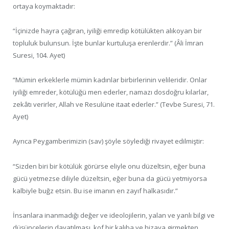
ortaya koymaktadır:
“İçinizde hayra çağıran, iyiliği emredip kötülükten alıkoyan bir
topluluk bulunsun. İşte bunlar kurtuluşa erenlerdir.” (Âli İmran
Suresi, 104. Ayet)
“Mümin erkeklerle mümin kadınlar birbirlerinin velileridir. Onlar
iyiliği emreder, kötülüğü men ederler, namazı dosdoğru kılarlar,
zekâtı verirler, Allah ve Resulüne itaat ederler.” (Tevbe Suresi, 71.
Ayet)
Ayrıca Peygamberimizin (sav) şöyle söylediği rivayet edilmiştir:
“Sizden biri bir kötülük görürse eliyle onu düzeltsin, eğer buna
gücü yetmezse diliyle düzeltsin, eğer buna da gücü yetmiyorsa
kalbiyle buğz etsin. Bu ise imanın en zayıf halkasıdır.”
İnsanlara inanmadığı değer ve ideolojilerin, yalan ve yanlı bilgi ve
düşüncelerin dayatılması, kof bir kalıba ve hizaya girmekten