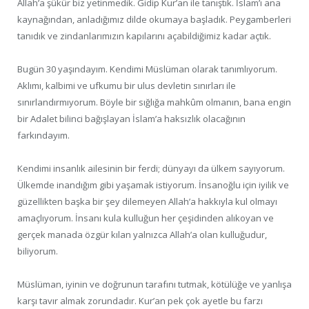
Allah’a şükür biz yetinmedik. Gidip Kur’an ile tanıştık. İslam’ı ana
kaynağından, anladığımız dilde okumaya başladık. Peygamberleri
tanıdık ve zindanlarımızın kapılarını açabildiğimiz kadar açtık.
Bugün 30 yaşındayım. Kendimi Müslüman olarak tanımlıyorum.
Aklımı, kalbimi ve ufkumu bir ulus devletin sınırları ile
sınırlandırmıyorum. Böyle bir sığlığa mahkûm olmanın, bana engin
bir Adalet bilinci bağışlayan İslam’a haksızlık olacağının
farkındayım.
Kendimi insanlık ailesinin bir ferdi; dünyayı da ülkem sayıyorum.
Ülkemde inandığım gibi yaşamak istiyorum. İnsanoğlu için iyilik ve
güzellikten başka bir şey dilemeyen Allah’a hakkıyla kul olmayı
amaçlıyorum. İnsanı kula kulluğun her çeşidinden alıkoyan ve
gerçek manada özgür kılan yalnızca Allah’a olan kulluğudur,
biliyorum.
Müslüman, iyinin ve doğrunun tarafını tutmak, kötülüğe ve yanlışa
karşı tavır almak zorundadır. Kur’an pek çok ayetle bu farzı