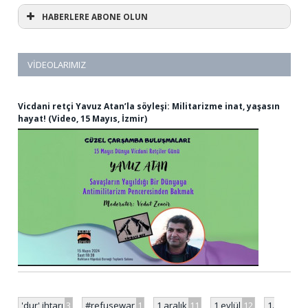
HABERLERE ABONE OLUN
VIDEOLARIMIZ
Vicdani retçi Yavuz Atan’la söyleşi: Militarizme inat, yaşasın
hayat! (Video, 15 Mayıs, İzmir)
'dur' ihtarı
3
#refusewar
1
1 aralık
11
1 eylül
12
1.