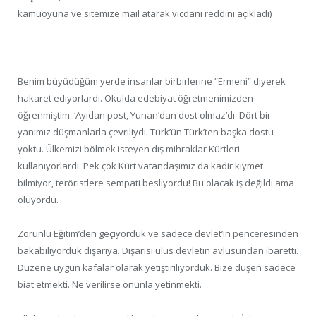
kamuoyuna ve sitemize mail atarak vicdani reddini açıkladı)
Benim büyüdüğüm yerde insanlar birbirlerine “Ermeni” diyerek
hakaret ediyorlardı. Okulda edebiyat öğretmenimizden
öğrenmiştim: ‘Ayıdan post, Yunan’dan dost olmaz’dı. Dört bir
yanımız düşmanlarla çevriliydi. Türk’ün Türk’ten başka dostu
yoktu. Ülkemizi bölmek isteyen dış mihraklar Kürtleri
kullanıyorlardı. Pek çok Kürt vatandaşımız da kadir kıymet
bilmiyor, teröristlere sempati besliyordu! Bu olacak iş değildi ama
oluyordu.
Zorunlu Eğitim’den geçiyorduk ve sadece devlet’in penceresinden
bakabiliyorduk dışarıya. Dışarısı ulus devletin avlusundan ibaretti.
Düzene uygun kafalar olarak yetiştiriliyorduk. Bize düşen sadece
biat etmekti. Ne verilirse onunla yetinmekti.