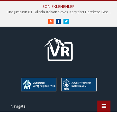
SON EKLENENLER
Hiroşima’nın 81. Yılında İtalyan Savaş Karşıtları Harekete Geçti: “Hatırlamak yeterli değil”
RSS
Facebook
Twitter
Navigate