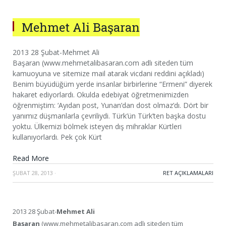
Mehmet Ali Başaran
2013 28 Şubat-Mehmet Ali
Başaran (www.mehmetalibasaran.com adlı siteden tüm
kamuoyuna ve sitemize mail atarak vicdani reddini açıkladı)
Benim büyüdüğüm yerde insanlar birbirlerine “Ermeni” diyerek
hakaret ediyorlardı. Okulda edebiyat öğretmenimizden
öğrenmiştim: ‘Ayıdan post, Yunan’dan dost olmaz’dı. Dört bir
yanımız düşmanlarla çevriliydi. Türk’ün Türk’ten başka dostu
yoktu. Ülkemizi bölmek isteyen dış mihraklar Kürtleri
kullanıyorlardı. Pek çok Kürt
Read More
ŞUBAT 28, 2013
·
RET AÇIKLAMALARI
2013 28 Şubat-
Mehmet Ali
Başaran
(www.mehmetalibasaran.com adlı siteden tüm