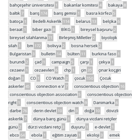
bahçeşehir üniversitesi
1
bakanlar komitesi
4
bakaya
8
baltık
7
barış
174
barış gemisi
1
basra körfezi
5
batoça
1
Bedelli Askerlik
114
belarus
13
belçika
6
beraat
1
biber gazı
8
BİKG
1
bireysel başvuru
2
bireysel silahlanma
71
Birleşmiş Milletler
2
biyolojik
silah
1
bm
172
bolivya
2
bosna hersek
2
Bulgaristan
3
bulletin
14
bülten
11
burkina faso
1
burundi
2
çad
1
campaign
5
çarşı
1
çekya
1
cezaevi
1
cezaevleri
6
chp
1
çin
35
çınar koçgiri
doğan
3
CO
1
CO Watch
2
çocuk
150
Çocuk
askerler
45
connection e.V
7
conscientious objection
16
conscientious objection association
5
conscientious objection
right
1
conscientious objection watch
9
Danimarka
6
darbe
76
derin devlet
10
din
3
doğa
10
dövizli
askerlik
7
dünya barış günü
1
dünya vicdani retçiler
günü
2
dürzi vicdani retçi
3
duyuru
1
e-devlet
1
ebco
64
ebola
1
eğitim zayiatı
1
ekoloji
3
emek