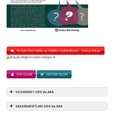
Vicdani Ret Hakkı ve Hakkın Kullanılması – Davut Erkan
ÜYE OLUN
DESTEK OLUN
VİCDANİRET.ORG'da ARA
SAVASKARSİTLARİ.ORG'da ARA