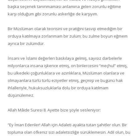
başka seçenek tanınmaması anlamına gelen zorunlu eğitime
karşı olduğum gibi zorunlu askerliğe de karşıyım.
Bir Müslüman olarak teorisini ve pratiğini tasvip etmediğim bir
orduya katılmaya zorlanmam bir zulüm; bu zulme boyun eğmem
ayrıca bir zulümdür.
İnsani ve İslami değerleri baskılaya gelmiş, sayısız darbelerle
milyonlarca insana işkence etmiş, on binlercesini “meçhul” etmiş,
bu ülkedeki çoğunluklara ve azınlıklara, Müslüman olanlara ve
olmayanlara türlü türlü eziyetler etmiş, geçmişi ve bugünü hak
ihlalleriyle, hukuksuzluklarla dolu bir orduya katılmam
düşünülemez.
Allah Mâide Suresi 8. Ayette bize şöyle sesleniyor:
“Ey İman Edenler! Allah için Adaleti ayakta tutan şahitler olun. Bir
topluma olan öfkeniz sizi adaletsizliğe sürüklemesin. Adil olun, bu