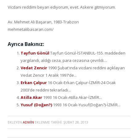
Vicdani reddimi beyan ediyorum, evet. Askere gitmiyorum.
Av. Mehmet Ali Başaran, 1983-Trabzon
mehmetalibasaran.com/
Ayrıca Bakınız:
Tayfun Gönül
Tayfun Gönül-İSTANBUL-155. maddeden
yargılandı, aldığı ceza, para cezasına çevrildi....
Vedat Zencir
1990 Şubat'ında vicdani reddini açıklayan
Vedat Zencir 1 Aralık 1997’de...
Erkan Çalpur
16 Ocak-Erkan Çalpur-İZMİR-24 Ocak
2003’de reddini tekrarladı...
Atilla Akar
1993 16 Ocak-Atilla Akar-İZMİR...
Yusuf (Doğan?)
1993 16 Ocak-Yusuf(Doğan?)-İZMİR...
EKLEYEN
ADMIN
EKLENME TARIHI:
ŞUBAT 28, 2013