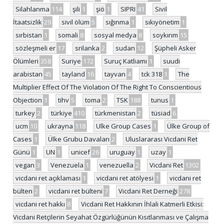
Silahlanma
114
şili
1
şiö
1
SIPRI
41
Sivil
İtaatsizlik
29
sivil ölüm
5
sığınma
1
sıkıyönetim
1
sırbistan
1
somali
8
sosyal medya
8
soykırım
15
sözleşmeli er
17
srilanka
2
sudan
12
Şüpheli Asker
Ölümleri
358
Suriye
172
Suruç Katliamı
1
suudi
arabistan
45
tayland
16
tayvan
4
tck 318
1
The
Multiplier Effect Of The Violation Of The Right To Conscientious
Objection
1
tihv
5
toma
2
TSK
188
tunus
1
turkey
2
türkiye
410
türkmenistan
2
tüsiad
6
ucm
10
ukrayna
118
Ulke Group Cases
1
Ülke Group of
Cases
1
Ülke Grubu Davaları
2
Uluslararası Vicdani Ret
Günü
1
UN
1
unicef
26
uruguay
1
uzay
1
vegan
3
Venezuela
1
venezuella
2
Vicdani Ret
1302
vicdani ret açıklaması
1
vicdani ret atölyesi
1
vicdani ret
bülten
2
vicdani ret bülteni
7
Vicdani Ret Derneği
278
vicdani ret hakkı
8
Vicdani Ret Hakkının İhlali Katmerli Etkisi:
Vicdani Retçilerin Seyahat Özgürlüğünün Kısıtlanması ve Çalışma