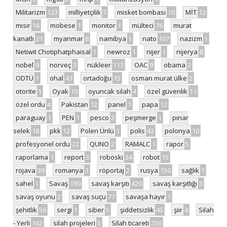
Militarizm
123
milliyetçilik
7
misket bombası
10
MİT
12
mısır
16
mobese
1
monitor
1
mülteci
76
murat
kanatlı
21
myanmar
8
namibya
1
nato
107
nazizm
1
Netiwit Chotiphatphaisal
1
newroz
1
nijer
1
nijerya
8
nobel
9
norveç
3
nükleer
113
OAC
9
obama
2
ODTÜ
1
ohal
43
ortadoğu
15
osman murat ülke
2
otorite
1
Oyak
10
oyuncak silah
4
özel güvenlik
11
özel ordu
4
Pakistan
12
panel
1
papa
12
paraguay
1
PEN
1
pesco
2
peşmerge
1
pınar
selek
18
pkk
12
Polen Ünlü
1
polis
43
polonya
10
profesyonel ordu
22
QUNO
2
RAMALC
1
rapor
5
raporlama
1
report
3
roboski
34
robot
15
rojava
39
romanya
3
röportaj
2
rusya
150
sağlık
1
sahel
1
Savaş
190
savaş karşıtı
420
savaş karşıtlığı
3
savaş oyunu
2
savaş suçu
77
savaşa hayır
1
şehitlik
56
sergi
1
siber
5
şiddetsizlik
45
şiir
4
Silah
- Yerli
162
silah projeleri
5
Silah ticareti
256