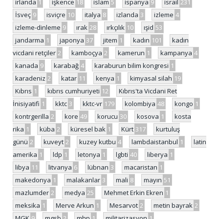
irlanda
1
işkence
18
islam
5
ispanya
9
israil
231
İsveç
9
isviçre
10
italya
8
izlanda
3
izleme
4
izleme-dinleme
9
ırak
28
ırkçılık
10
ışid
53
jandarma
1
japonya
37
jitem
1
kadın
101
kadın
vicdani retçiler
2
kamboçya
2
kamerun
1
kampanya
4
kanada
9
karabağ
4
karaburun bilim kongresi
1
karadeniz
2
katar
11
kenya
1
kimyasal silah
19
Kıbrıs
1
kıbrıs cumhuriyeti
12
Kıbrıs'ta Vicdani Ret
İnisiyatifi
1
kktc
3
kktc-vr
179
kolombiya
48
kongo
1
kontrgerilla
2
kore
49
korucu
30
kosova
1
kosta
rika
1
küba
2
küresel bak
1
Kürt
317
kurtuluş
günü
2
kuveyt
2
kuzey kutbu
4
lambdaistanbul
1
latin
amerika
1
ldp
1
letonya
1
lgbti
40
liberya
1
libya
11
litvanya
6
lübnan
3
macaristan
1
makedonya
1
malakanlar
3
mali
8
mayın
51
mazlumder
2
medya
25
Mehmet Erkin Ekren
1
meksika
1
Merve Arkun
1
Mesarvot
2
metin bayrak
2
MGK
9
mgsb
2
mhp
1
militarizasyon
1