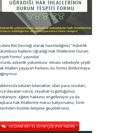
icdani Ret Derneği olarak hazırladığımız “Askerlik
ükümlüsü Kişilerin Uğradığı Hak İhlallerinin Durum
espiti Formu” yayında!
orunlu askerlik yükümlüsü olması sebebiyle çeşitli
ak ihlalleri yaşayan herkesi, bu formu doldurmaya
ağırıyoruz.
akkınızda tutulan tutanaklar, idari para cezaları,
eza davaları varsa; seyahat özgürlüğünüz
ısıtlanıyor, eğitim hakkınız engelleniyor ya da
aşkaca hak ihlallerine maruz kalıyorsanız, form
zerinden bizimle iletişime geçebilirsiniz.
VİCDANİ RET EL KİTAPÇIĞI (PDF İNDİR)