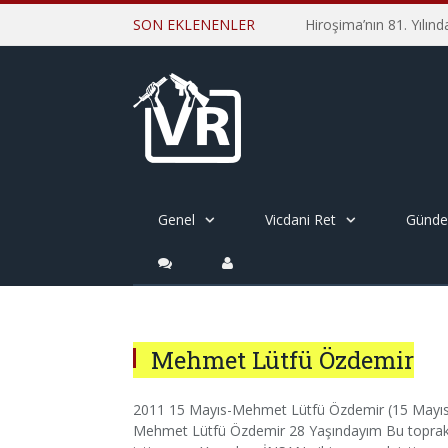
SON EKLENENLER
Genel
Vicdani Ret
Günd
Mehmet Lütfü Özdemir
2011 15 Mayıs-Mehmet Lütfü Özdemir (15 Mayıs D
Mehmet Lütfü Özdemir 28 Yaşındayım Bu toprakl