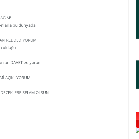
CAĞIM!
onlarla bu dünyada
SLARI REDDEDİYORUM!
in olduğu
anları DAVET ediyorum.
Mİ AÇIKLIYORUM.
DEDECEKLERE SELAM OLSUN.