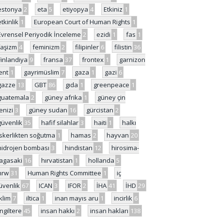
estonya
2
eta
5
etiyopya
4
Etkiniz
1
etkinlik
1
European Court of Human Rights
1
Evrensel Periyodik İnceleme
2
ezidi
1
fas
1
faşizm
4
feminizm
2
filipinler
6
filistin
36
Finlandiya
9
fransa
37
frontex
1
garnizon
ent
1
gayrimüslim
7
gaza
1
gazi
6
gazze
13
GBT
86
gıda
1
greenpeace
1
guatemala
2
güney afrika
1
güney çin
enizi
3
güney sudan
16
gürcistan
2
güvenlik
35
hafif silahlar
3
haiti
1
halkı
skerlikten soğutma
1
hamas
2
hayvan
20
hidrojen bombası
3
hindistan
12
hirosima-
agasaki
16
hırvatistan
1
hollanda
5
hrw
31
Human Rights Committee
1
iç
üvenlik
67
ICAN
3
IFOR
2
İHA
41
İHD
29
iklim
7
iltica
1
inan mayıs aru
1
incirlik
6
İngiltere
45
insan hakkı
2
insan hakları
138