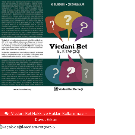
Vicdani Ret Hakkı ve Hakkın Kullanılması –
Davut Erkan