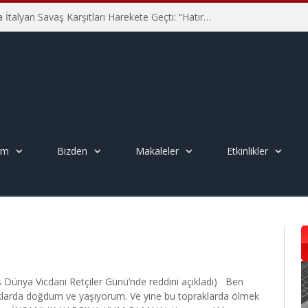
Hiroşima’nın 81. Yılında İtalyan Savaş Karşıtları Harekete Geçti: “Hatırlamak yeterli değil”
em
Bizden
Makaleler
Etkinlikler
ünya Vicdani Retçiler Günü’nde reddini açıkladı) Ben
arda doğdum ve yaşıyorum. Ve yine bu topraklarda ölmek