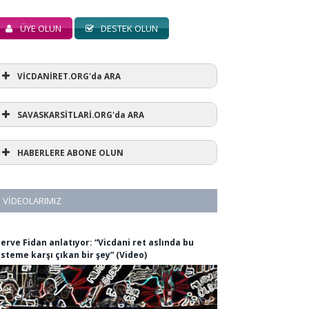
ÜYE OLUN
DESTEK OLUN
VİCDANİRET.ORG'da ARA
SAVASKARSİTLARİ.ORG'da ARA
HABERLERE ABONE OLUN
VIDEOLARIMIZ
erve Fidan anlatıyor: “Vicdani ret aslında bu
isteme karşı çıkan bir şey” (Video)