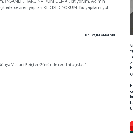
orum. İNSANLIK HARCINA KUM OLMAK istiyorum. Aklımın
itlerle çeviren yapıları REDDEDİYORUM! Bu yapıların yol
RET AÇIKLAMALARI
V
Y
T
Z
ünya Vicdani Retçiler Günü’nde reddini açıkladı)
h
ç
H
c
k
b
ü