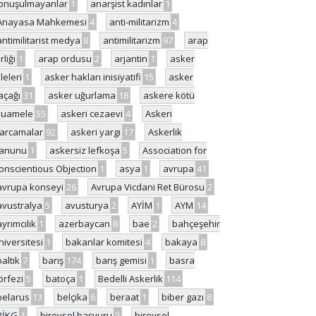
onuşulmayanlar
1
anarşist kadınlar
1
Anayasa Mahkemesi
4
anti-militarizm
4
antimilitarist medya
8
antimilitarizm
97
arap
rliği
1
arap ordusu
2
arjantin
1
asker
ileleri
1
asker hakları inisiyatifi
15
asker
açağı
31
asker uğurlama
18
askere kötü
uamele
55
askeri cezaevi
4
Askeri
arcamalar
92
askeri yargı
17
Askerlik
anunu
1
askersiz lefkoşa
5
Association for
onscientious Objection
1
asya
1
avrupa
41
avrupa konseyi
26
Avrupa Vicdani Ret Bürosu
2
avustralya
5
avusturya
2
AYİM
1
AYM
14
ayrımcılık
1
azerbaycan
8
bae
2
bahçeşehir
niversitesi
1
bakanlar komitesi
4
bakaya
8
baltık
7
barış
174
barış gemisi
1
basra
örfezi
5
batoça
1
Bedelli Askerlik
114
belarus
13
belçika
6
beraat
1
biber gazı
8
BİKG
1
bireysel başvuru
2
bireysel