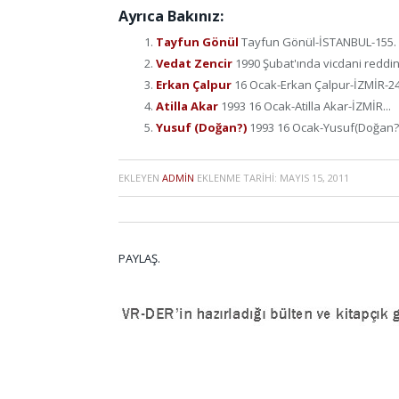
Ayrıca Bakınız:
Tayfun Gönül
Tayfun Gönül-İSTANBUL-155. ma
Vedat Zencir
1990 Şubat'ında vicdani reddini
Erkan Çalpur
16 Ocak-Erkan Çalpur-İZMİR-24 
Atilla Akar
1993 16 Ocak-Atilla Akar-İZMİR...
Yusuf (Doğan?)
1993 16 Ocak-Yusuf(Doğan?)
EKLEYEN
ADMIN
EKLENME TARIHI:
MAYIS 15, 2011
PAYLAŞ.