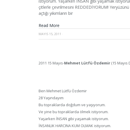
istiyorum. Yaşarken İNSAN gibi yaşamak istiy
çitlerle çevrilmesini REDDEDİYORUM! Yeryüzünü ç
açtığı yıkımların bir
Read More
MAYIS 15, 2011
·
2011 15 Mayıs-
Mehmet Lütfü Özdemir
(15 Mayıs D
Ben Mehmet Lütfü Özdemir
28 Yaşındayım
Bu topraklarda doğdum ve yaşıyorum.
Ve yine bu topraklarda ölmek istiyorum.
Yaşarken İNSAN gibi yaşamak istiyorum.
İNSANLIK HARCINA KUM OLMAK istiyorum.