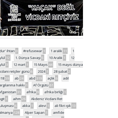
'dur' ihtarı
3
#refusewar
1
1 aralık
11
1
ylül
12
1. Dünya Savaşı
5
10 Aralık
1
12
ylül
3
12 mart
1
15 Mayıs
44
15 mayıs dünya
icdani retçiler günü
6
2024
1
28 şubat
2
318
59
ab
24
abd
319
açlık
6
adil
argılanma hakkı
1
Af Örgütü
61
afganistan
31
afrika
9
afrika birliği
1
agit
1
aihm
26
Akdeniz Vicdani Ret
uluşması
6
akka
1
alevi
1
ali fikri ışık
13
almanya
128
Alper Sapan
1
amfide