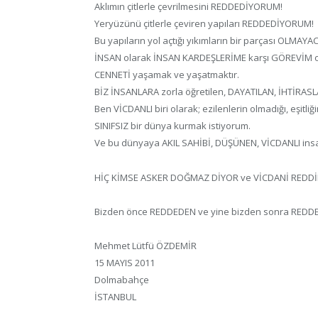
Aklımın çitlerle çevrilmesini REDDEDİYORUM!
Yeryüzünü çitlerle çeviren yapıları REDDEDİYORUM!
Bu yapıların yol açtığı yıkımların bir parçası OLMAYA
İNSAN olarak İNSAN KARDEŞLERİME karşı GÖREVİM 
CENNETİ yaşamak ve yaşatmaktır.
BİZ İNSANLARA zorla öğretilen, DAYATILAN, İHTİRA
Ben VİCDANLI biri olarak; ezilenlerin olmadığı, eşitliğ
SINIFSIZ bir dünya kurmak istiyorum.
Ve bu dünyaya AKIL SAHİBİ, DÜŞÜNEN, VİCDANLI ins
HİÇ KİMSE ASKER DOĞMAZ DİYOR ve VİCDANİ REDDİ
Bizden önce REDDEDEN ve yine bizden sonra RED
Mehmet Lütfü ÖZDEMİR
15 MAYIS 2011
Dolmabahçe
İSTANBUL