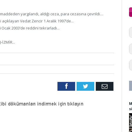
ddeden yargılandı, aldığı ceza, para cezasına çevrildi....
 açıklayan Vedat Zencir 1 Aralık 1997’de...
Ocak 2003’de reddini tekrarladı...
-İZMİR...
Facebook
Twitter
Email
M
s