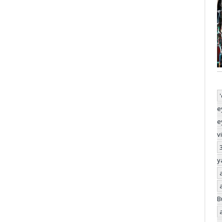
e
e
v
y
B