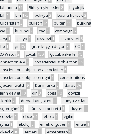
ilahlanma
71
Birleşmiş Milletler
2
biyolojik
ilah
1
bm
172
bolivya
2
bosna hersek
2
Bulgaristan
3
bulletin
14
bülten
11
burkina
aso
1
burundi
2
çad
1
campaign
5
çarşı
1
çekya
1
cezaevi
1
cezaevleri
6
chp
1
çin
35
çınar koçgiri doğan
3
CO
1
CO Watch
2
çocuk
150
Çocuk askerler
45
connection e.V
7
conscientious objection
16
conscientious objection association
5
conscientious objection right
1
conscientious
bjection watch
9
Danimarka
6
darbe
76
derin devlet
10
din
3
doğa
10
dövizli
skerlik
7
dünya barış günü
1
dünya vicdani
etçiler günü
2
dürzi vicdani retçi
3
duyuru
1
e-devlet
1
ebco
64
ebola
1
eğitim
ayiatı
1
ekoloji
3
emek örgütleri
1
eritre
1
erkeklik
18
ermeni
5
ermenistan
5