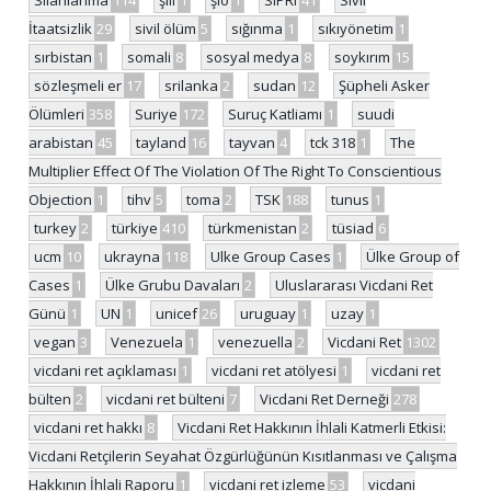
Silahlanma
114
şili
1
şiö
1
SIPRI
41
Sivil
İtaatsizlik
29
sivil ölüm
5
sığınma
1
sıkıyönetim
1
sırbistan
1
somali
8
sosyal medya
8
soykırım
15
sözleşmeli er
17
srilanka
2
sudan
12
Şüpheli Asker
Ölümleri
358
Suriye
172
Suruç Katliamı
1
suudi
arabistan
45
tayland
16
tayvan
4
tck 318
1
The
Multiplier Effect Of The Violation Of The Right To Conscientious
Objection
1
tihv
5
toma
2
TSK
188
tunus
1
turkey
2
türkiye
410
türkmenistan
2
tüsiad
6
ucm
10
ukrayna
118
Ulke Group Cases
1
Ülke Group of
Cases
1
Ülke Grubu Davaları
2
Uluslararası Vicdani Ret
Günü
1
UN
1
unicef
26
uruguay
1
uzay
1
vegan
3
Venezuela
1
venezuella
2
Vicdani Ret
1302
vicdani ret açıklaması
1
vicdani ret atölyesi
1
vicdani ret
bülten
2
vicdani ret bülteni
7
Vicdani Ret Derneği
278
vicdani ret hakkı
8
Vicdani Ret Hakkının İhlali Katmerli Etkisi:
Vicdani Retçilerin Seyahat Özgürlüğünün Kısıtlanması ve Çalışma
Hakkının İhlali Raporu
1
vicdani ret izleme
53
vicdani