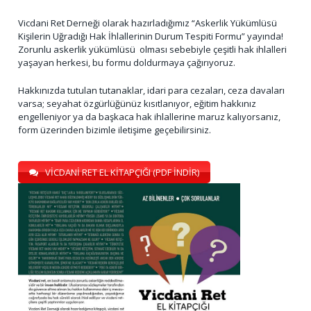
Vicdani Ret Derneği olarak hazırladığımız “Askerlik Yükümlüsü
Kişilerin Uğradığı Hak İhlallerinin Durum Tespiti Formu” yayında!
Zorunlu askerlik yükümlüsü olması sebebiyle çeşitli hak ihlalleri
yaşayan herkesi, bu formu doldurmaya çağırıyoruz.
Hakkınızda tutulan tutanaklar, idari para cezaları, ceza davaları
varsa; seyahat özgürlüğünüz kısıtlanıyor, eğitim hakkınız
engelleniyor ya da başkaca hak ihlallerine maruz kalıyorsanız,
form üzerinden bizimle iletişime geçebilirsiniz.
VİCDANİ RET EL KİTAPÇIĞI (PDF İNDİR)