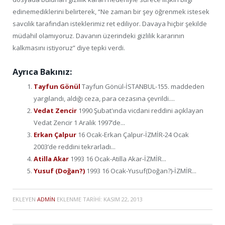
edinemediklerini belirterek, “Ne zaman bir şey öğrenmek istesek
savcılık tarafından isteklerimiz ret ediliyor. Davaya hiçbir şekilde
müdahil olamıyoruz. Davanın üzerindeki gizlilik kararının
kalkmasını istiyoruz” diye tepki verdi.
Ayrıca Bakınız:
Tayfun Gönül
Tayfun Gönül-İSTANBUL-155. maddeden
yargılandı, aldığı ceza, para cezasına çevrildi....
Vedat Zencir
1990 Şubat'ında vicdani reddini açıklayan
Vedat Zencir 1 Aralık 1997’de...
Erkan Çalpur
16 Ocak-Erkan Çalpur-İZMİR-24 Ocak
2003’de reddini tekrarladı...
Atilla Akar
1993 16 Ocak-Atilla Akar-İZMİR...
Yusuf (Doğan?)
1993 16 Ocak-Yusuf(Doğan?)-İZMİR...
EKLEYEN
ADMIN
EKLENME TARIHI:
KASIM 22, 2013