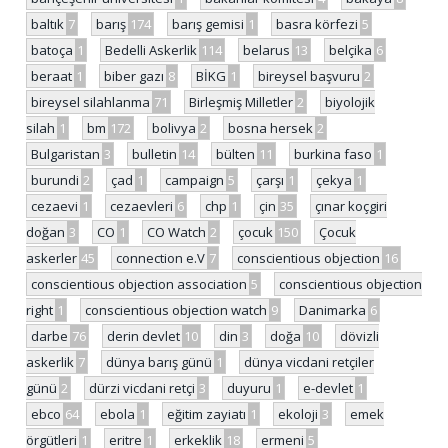
baltık
7
barış
174
barış gemisi
1
basra körfezi
5
batoça
1
Bedelli Askerlik
114
belarus
13
belçika
6
beraat
1
biber gazı
8
BİKG
1
bireysel başvuru
2
bireysel silahlanma
71
Birleşmiş Milletler
2
biyolojik
silah
1
bm
172
bolivya
2
bosna hersek
2
Bulgaristan
3
bulletin
14
bülten
11
burkina faso
1
burundi
2
çad
1
campaign
5
çarşı
1
çekya
1
cezaevi
1
cezaevleri
6
chp
1
çin
35
çınar koçgiri
doğan
3
CO
1
CO Watch
2
çocuk
150
Çocuk
askerler
45
connection e.V
7
conscientious objection
16
conscientious objection association
5
conscientious objection
right
1
conscientious objection watch
9
Danimarka
6
darbe
76
derin devlet
10
din
3
doğa
10
dövizli
askerlik
7
dünya barış günü
1
dünya vicdani retçiler
günü
2
dürzi vicdani retçi
3
duyuru
1
e-devlet
1
ebco
64
ebola
1
eğitim zayiatı
1
ekoloji
3
emek
örgütleri
1
eritre
1
erkeklik
18
ermeni
5