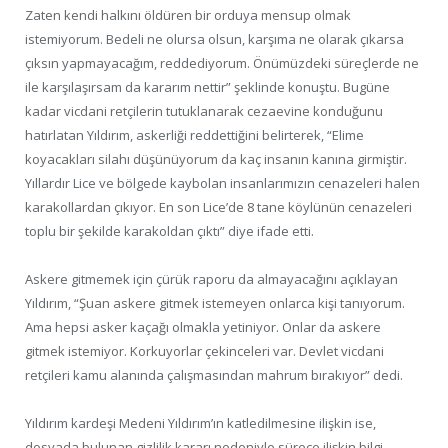
Zaten kendi halkını öldüren bir orduya mensup olmak
istemiyorum. Bedeli ne olursa olsun, karşıma ne olarak çıkarsa
çıksın yapmayacağım, reddediyorum. Önümüzdeki süreçlerde ne
ile karşılaşırsam da kararım nettir” şeklinde konuştu. Bugüne
kadar vicdani retçilerin tutuklanarak cezaevine konduğunu
hatırlatan Yıldırım, askerliği reddettiğini belirterek, “Elime
koyacakları silahı düşünüyorum da kaç insanın kanına girmiştir.
Yıllardır Lice ve bölgede kaybolan insanlarımızın cenazeleri halen
karakollardan çıkıyor. En son Lice’de 8 tane köylünün cenazeleri
toplu bir şekilde karakoldan çıktı” diye ifade etti.
Askere gitmemek için çürük raporu da almayacağını açıklayan
Yıldırım, “Şuan askere gitmek istemeyen onlarca kişi tanıyorum.
Ama hepsi asker kaçağı olmakla yetiniyor. Onlar da askere
gitmek istemiyor. Korkuyorlar çekinceleri var. Devlet vicdani
retçileri kamu alanında çalışmasından mahrum bırakıyor” dedi.
Yıldırım kardeşi Medeni Yıldırım’ın katledilmesine ilişkin ise,
dosyada bulunan gizlilik kararı nedeniyle sürece ilişkin bilgi