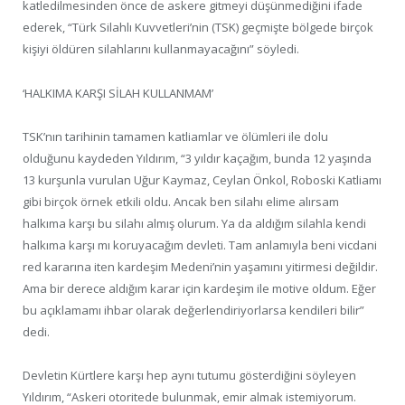
katledilmesinden önce de askere gitmeyi düşünmediğini ifade
ederek, “Türk Silahlı Kuvvetleri’nin (TSK) geçmişte bölgede birçok
kişiyi öldüren silahlarını kullanmayacağını” söyledi.
‘HALKIMA KARŞI SİLAH KULLANMAM’
TSK’nın tarihinin tamamen katliamlar ve ölümleri ile dolu
olduğunu kaydeden Yıldırım, “3 yıldır kaçağım, bunda 12 yaşında
13 kurşunla vurulan Uğur Kaymaz, Ceylan Önkol, Roboski Katliamı
gibi birçok örnek etkili oldu. Ancak ben silahı elime alırsam
halkıma karşı bu silahı almış olurum. Ya da aldığım silahla kendi
halkıma karşı mı koruyacağım devleti. Tam anlamıyla beni vicdani
red kararına iten kardeşim Medeni’nin yaşamını yitirmesi değildir.
Ama bir derece aldığım karar için kardeşim ile motive oldum. Eğer
bu açıklamamı ihbar olarak değerlendiriyorlarsa kendileri bilir”
dedi.
Devletin Kürtlere karşı hep aynı tutumu gösterdiğini söyleyen
Yıldırım, “Askeri otoritede bulunmak, emir almak istemiyorum.