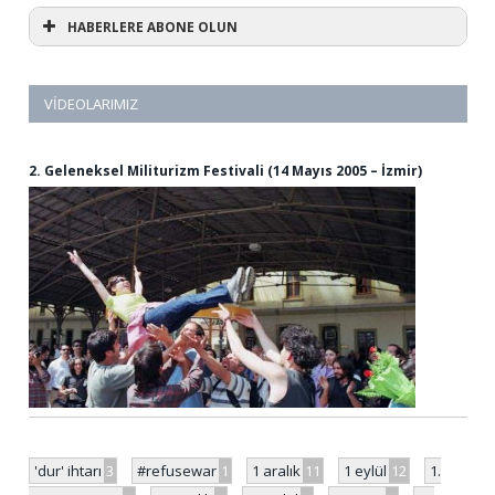
HABERLERE ABONE OLUN
VIDEOLARIMIZ
2. Geleneksel Militurizm Festivali (14 Mayıs 2005 – İzmir)
'dur' ihtarı
3
#refusewar
1
1 aralık
11
1 eylül
12
1.