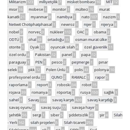
Militarizm
123
milliyetçilik
7
misket bombası
10
MİT
12
mısır
16
mobese
1
monitor
1
mülteci
76
murat
kanatlı
21
myanmar
8
namibya
1
nato
107
nazizm
1
Netiwit Chotiphatphaisal
1
newroz
1
nijer
1
nijerya
8
nobel
9
norveç
3
nükleer
113
OAC
9
obama
2
ODTÜ
1
ohal
43
ortadoğu
15
osman murat ülke
2
otorite
1
Oyak
10
oyuncak silah
4
özel güvenlik
11
özel ordu
4
Pakistan
12
panel
1
papa
12
paraguay
1
PEN
1
pesco
2
peşmerge
1
pınar
selek
18
pkk
12
Polen Ünlü
1
polis
43
polonya
10
profesyonel ordu
22
QUNO
2
RAMALC
1
rapor
5
raporlama
1
report
3
roboski
34
robot
15
rojava
39
romanya
3
röportaj
2
rusya
150
sağlık
1
sahel
1
Savaş
190
savaş karşıtı
420
savaş karşıtlığı
3
savaş oyunu
2
savaş suçu
77
savaşa hayır
1
şehitlik
56
sergi
1
siber
5
şiddetsizlik
45
şiir
4
Silah
- Yerli
162
silah projeleri
5
Silah ticareti
256