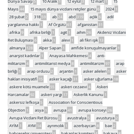
Dünya Savaşı
5
10 Aralık
1
12 eylül
3
12 mart
1
15
Mayıs
44
15 mayıs dünya vicdani retçiler günü
6
2024
1
28 şubat
2
318
59
ab
24
abd
319
açlık
6
adil
yargılanma hakkı
1
Af Örgütü
61
afganistan
31
afrika
9
afrika birliği
1
agit
1
aihm
26
Akdeniz Vicdani
Ret Buluşması
6
akka
1
alevi
1
ali fikri ışık
13
almanya
128
Alper Sapan
1
amfide konuşulmayanlar
1
anarşist kadınlar
1
Anayasa Mahkemesi
4
anti-
militarizm
4
antimilitarist medya
8
antimilitarizm
97
arap
birliği
1
arap ordusu
2
arjantin
1
asker aileleri
1
asker
hakları inisiyatifi
15
asker kaçağı
31
asker uğurlama
18
askere kötü muamele
55
askeri cezaevi
4
Askeri
Harcamalar
92
askeri yargı
17
Askerlik Kanunu
1
askersiz lefkoşa
5
Association for Conscientious
Objection
1
asya
1
avrupa
41
avrupa konseyi
26
Avrupa Vicdani Ret Bürosu
2
avustralya
5
avusturya
2
AYİM
1
AYM
14
ayrımcılık
1
azerbaycan
8
bae
2
bahçeşehir üniversitesi
1
bakanlar komitesi
4
bakaya
8