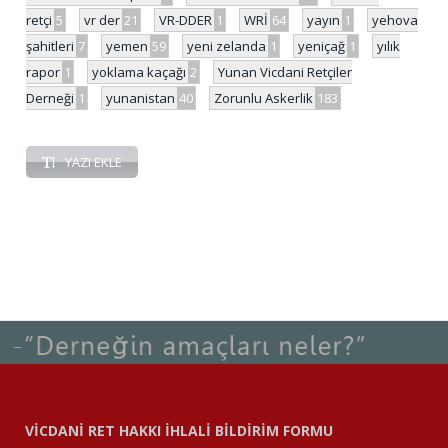
retçi
5
vr der
21
VR-DDER
1
WRİ
64
yayın
1
yehova
şahitleri
7
yemen
59
yeni zelanda
1
yeniçağ
1
yılık
rapor
1
yoklama kaçağı
2
Yunan Vicdani Retçiler
Derneği
1
yunanistan
40
Zorunlu Askerlik
183
YAZI EKLE
VİCDANİ RET HAKKI İHLALİ BİLDİRİM FORMU