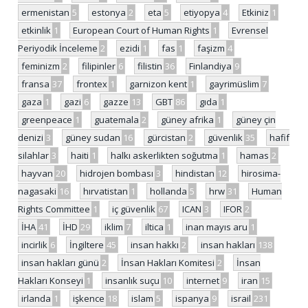
ermenistan
5
estonya
2
eta
5
etiyopya
4
Etkiniz
1
etkinlik
1
European Court of Human Rights
1
Evrensel
Periyodik İnceleme
2
ezidi
1
fas
1
faşizm
4
feminizm
2
filipinler
6
filistin
36
Finlandiya
9
fransa
37
frontex
1
garnizon kent
1
gayrimüslim
7
gaza
1
gazi
6
gazze
13
GBT
86
gıda
1
greenpeace
1
guatemala
2
güney afrika
1
güney çin
denizi
3
güney sudan
16
gürcistan
2
güvenlik
35
hafif
silahlar
3
haiti
1
halkı askerlikten soğutma
1
hamas
2
hayvan
20
hidrojen bombası
3
hindistan
12
hirosima-
nagasaki
16
hırvatistan
1
hollanda
5
hrw
31
Human
Rights Committee
1
iç güvenlik
67
ICAN
3
IFOR
2
İHA
41
İHD
29
iklim
7
iltica
1
inan mayıs aru
1
incirlik
6
İngiltere
45
insan hakkı
2
insan hakları
138
insan hakları günü
2
İnsan Hakları Komitesi
2
İnsan
Hakları Konseyi
1
insanlık suçu
10
internet
9
iran
15
irlanda
1
işkence
18
islam
5
ispanya
9
israil
231