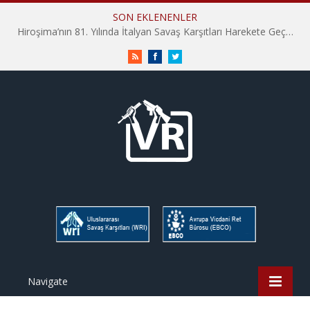
SON EKLENENLER
Hiroşima’nın 81. Yılında İtalyan Savaş Karşıtları Harekete Geçti: “Hatırlamak yeterli değil”
RSS
Facebook
Twitter
Navigate