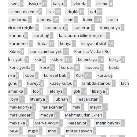
İsveç
9
isviçre
10
italya
8
izlanda
3
izleme
4
izleme-dinleme
9
ırak
28
ırkçılık
10
ışid
53
jandarma
1
japonya
37
jitem
1
kadın
101
kadın
vicdani retçiler
2
kamboçya
2
kamerun
1
kampanya
4
kanada
9
karabağ
4
karaburun bilim kongresi
1
karadeniz
2
katar
11
kenya
1
kimyasal silah
19
Kıbrıs
1
kıbrıs cumhuriyeti
12
Kıbrıs'ta Vicdani Ret
İnisiyatifi
1
kktc
3
kktc-vr
179
kolombiya
48
kongo
1
kontrgerilla
2
kore
49
korucu
30
kosova
1
kosta
rika
1
küba
2
küresel bak
1
Kürt
317
kurtuluş
günü
2
kuveyt
2
kuzey kutbu
4
lambdaistanbul
1
latin
amerika
1
ldp
1
letonya
1
lgbti
40
liberya
1
libya
11
litvanya
6
lübnan
3
macaristan
1
makedonya
1
malakanlar
3
mali
8
mayın
51
mazlumder
2
medya
25
Mehmet Erkin Ekren
1
meksika
1
Merve Arkun
1
Mesarvot
2
metin bayrak
2
MGK
9
mgsb
2
mhp
1
militarizasyon
1