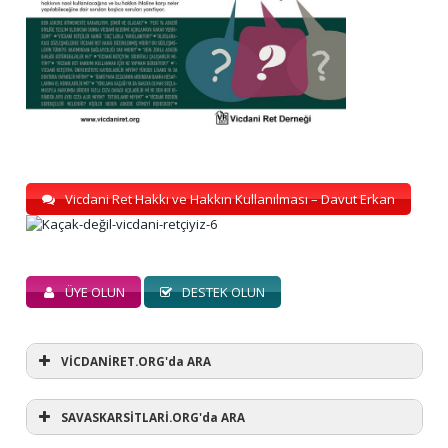
Vicdani Ret Hakkı ve Hakkın Kullanılması – Davut Erkan
ÜYE OLUN
DESTEK OLUN
VİCDANİRET.ORG'da ARA
SAVASKARSİTLARİ.ORG'da ARA