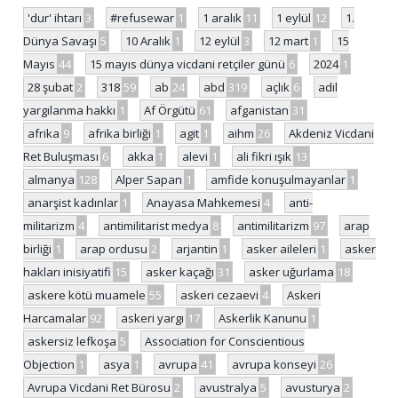
'dur' ihtarı
3
#refusewar
1
1 aralık
11
1 eylül
12
1.
Dünya Savaşı
5
10 Aralık
1
12 eylül
3
12 mart
1
15
Mayıs
44
15 mayıs dünya vicdani retçiler günü
6
2024
1
28 şubat
2
318
59
ab
24
abd
319
açlık
6
adil
yargılanma hakkı
1
Af Örgütü
61
afganistan
31
afrika
9
afrika birliği
1
agit
1
aihm
26
Akdeniz Vicdani
Ret Buluşması
6
akka
1
alevi
1
ali fikri ışık
13
almanya
128
Alper Sapan
1
amfide konuşulmayanlar
1
anarşist kadınlar
1
Anayasa Mahkemesi
4
anti-
militarizm
4
antimilitarist medya
8
antimilitarizm
97
arap
birliği
1
arap ordusu
2
arjantin
1
asker aileleri
1
asker
hakları inisiyatifi
15
asker kaçağı
31
asker uğurlama
18
askere kötü muamele
55
askeri cezaevi
4
Askeri
Harcamalar
92
askeri yargı
17
Askerlik Kanunu
1
askersiz lefkoşa
5
Association for Conscientious
Objection
1
asya
1
avrupa
41
avrupa konseyi
26
Avrupa Vicdani Ret Bürosu
2
avustralya
5
avusturya
2