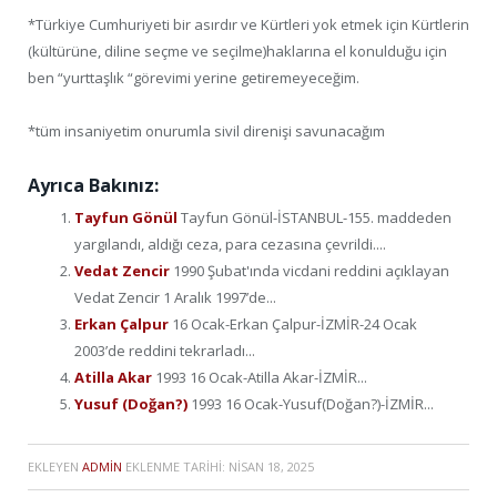
*Türkiye Cumhuriyeti bir asırdır ve Kürtleri yok etmek için Kürtlerin
(kültürüne, diline seçme ve seçilme)haklarına el konulduğu için
ben “yurttaşlık “görevimi yerine getiremeyeceğim.
*tüm insaniyetim onurumla sivil direnişi savunacağım
Ayrıca Bakınız:
Tayfun Gönül
Tayfun Gönül-İSTANBUL-155. maddeden
yargılandı, aldığı ceza, para cezasına çevrildi....
Vedat Zencir
1990 Şubat'ında vicdani reddini açıklayan
Vedat Zencir 1 Aralık 1997’de...
Erkan Çalpur
16 Ocak-Erkan Çalpur-İZMİR-24 Ocak
2003’de reddini tekrarladı...
Atilla Akar
1993 16 Ocak-Atilla Akar-İZMİR...
Yusuf (Doğan?)
1993 16 Ocak-Yusuf(Doğan?)-İZMİR...
EKLEYEN
ADMIN
EKLENME TARIHI:
NISAN 18, 2025