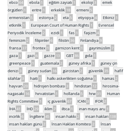
ebco
64
ebola
1
eğitim zayiatı
1
ekoloji
3
emek
örgütleri
1
eritre
1
erkeklik
18
ermeni
5
ermenistan
5
estonya
2
eta
5
etiyopya
4
Etkiniz
1
etkinlik
1
European Court of Human Rights
1
Evrensel
Periyodik İnceleme
2
ezidi
1
fas
1
faşizm
4
feminizm
2
filipinler
6
filistin
36
Finlandiya
9
fransa
37
frontex
1
garnizon kent
1
gayrimüslim
7
gaza
1
gazi
6
gazze
13
GBT
86
gıda
1
greenpeace
1
guatemala
2
güney afrika
1
güney çin
denizi
3
güney sudan
16
gürcistan
2
güvenlik
35
hafif
silahlar
3
haiti
1
halkı askerlikten soğutma
1
hamas
2
hayvan
20
hidrojen bombası
3
hindistan
12
hirosima-
nagasaki
16
hırvatistan
1
hollanda
5
hrw
31
Human
Rights Committee
1
iç güvenlik
67
ICAN
3
IFOR
2
İHA
41
İHD
29
iklim
7
iltica
1
inan mayıs aru
1
incirlik
6
İngiltere
45
insan hakkı
2
insan hakları
138
insan hakları günü
2
İnsan Hakları Komitesi
2
İnsan