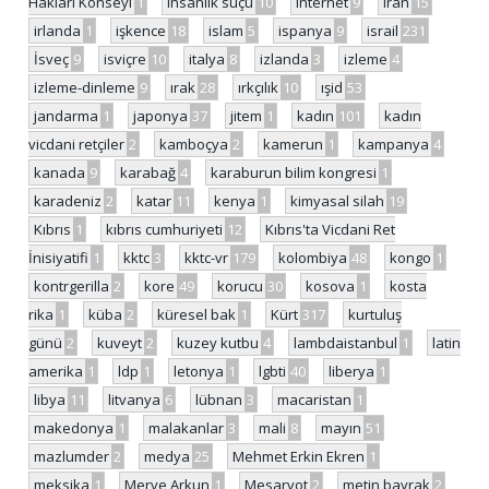
Hakları Konseyi
1
insanlık suçu
10
internet
9
iran
15
irlanda
1
işkence
18
islam
5
ispanya
9
israil
231
İsveç
9
isviçre
10
italya
8
izlanda
3
izleme
4
izleme-dinleme
9
ırak
28
ırkçılık
10
ışid
53
jandarma
1
japonya
37
jitem
1
kadın
101
kadın
vicdani retçiler
2
kamboçya
2
kamerun
1
kampanya
4
kanada
9
karabağ
4
karaburun bilim kongresi
1
karadeniz
2
katar
11
kenya
1
kimyasal silah
19
Kıbrıs
1
kıbrıs cumhuriyeti
12
Kıbrıs'ta Vicdani Ret
İnisiyatifi
1
kktc
3
kktc-vr
179
kolombiya
48
kongo
1
kontrgerilla
2
kore
49
korucu
30
kosova
1
kosta
rika
1
küba
2
küresel bak
1
Kürt
317
kurtuluş
günü
2
kuveyt
2
kuzey kutbu
4
lambdaistanbul
1
latin
amerika
1
ldp
1
letonya
1
lgbti
40
liberya
1
libya
11
litvanya
6
lübnan
3
macaristan
1
makedonya
1
malakanlar
3
mali
8
mayın
51
mazlumder
2
medya
25
Mehmet Erkin Ekren
1
meksika
1
Merve Arkun
1
Mesarvot
2
metin bayrak
2