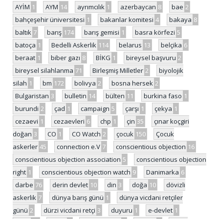
AYİM
1
AYM
14
ayrımcılık
1
azerbaycan
8
bae
2
bahçeşehir üniversitesi
1
bakanlar komitesi
4
bakaya
8
baltık
7
barış
174
barış gemisi
1
basra körfezi
5
batoça
1
Bedelli Askerlik
114
belarus
13
belçika
6
beraat
1
biber gazı
8
BİKG
1
bireysel başvuru
2
bireysel silahlanma
71
Birleşmiş Milletler
2
biyolojik
silah
1
bm
172
bolivya
2
bosna hersek
2
Bulgaristan
3
bulletin
14
bülten
11
burkina faso
1
burundi
2
çad
1
campaign
5
çarşı
1
çekya
1
cezaevi
1
cezaevleri
6
chp
1
çin
35
çınar koçgiri
doğan
3
CO
1
CO Watch
2
çocuk
150
Çocuk
askerler
45
connection e.V
7
conscientious objection
16
conscientious objection association
5
conscientious objection
right
1
conscientious objection watch
9
Danimarka
6
darbe
76
derin devlet
10
din
3
doğa
10
dövizli
askerlik
7
dünya barış günü
1
dünya vicdani retçiler
günü
2
dürzi vicdani retçi
3
duyuru
1
e-devlet
1