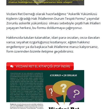
Vicdani Ret Derneği olarak hazırladığımız “Askerlik Yükümlüsü
Kişilerin Uğradığı Hak İhlallerinin Durum Tespiti Formu” yayında!
Zorunlu askerlik yükümlüsü olması sebebiyle çeşitli hak ihlalleri
yaşayan herkesi, bu formu doldurmaya çağırıyoruz.
Hakkınızda tutulan tutanaklar, idari para cezaları, ceza davaları
varsa; seyahat özgürlüğünüz kısıtlanıyor, eğitim hakkınız
engelleniyor ya da başkaca hak ihlallerine maruz kalıyorsanız,
form üzerinden bizimle iletişime geçebilirsiniz.
VİCDANİ RET EL KİTAPÇIĞI (PDF İNDİR)