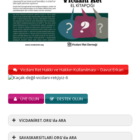
Vicdani Ret Hakkı ve Hakkın Kullanılması – Davut Erkan
ÜYE OLUN
DESTEK OLUN
VİCDANİRET.ORG'da ARA
SAVASKARSİTLARİ.ORG'da ARA