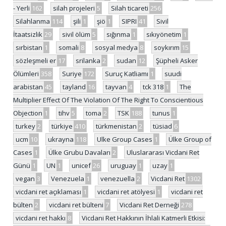
- Yerli
162
silah projeleri
5
Silah ticareti
256
Silahlanma
114
şili
1
şiö
1
SIPRI
41
Sivil
İtaatsizlik
29
sivil ölüm
5
sığınma
1
sıkıyönetim
1
sırbistan
1
somali
8
sosyal medya
8
soykırım
15
sözleşmeli er
17
srilanka
2
sudan
12
Şüpheli Asker
Ölümleri
358
Suriye
172
Suruç Katliamı
1
suudi
arabistan
45
tayland
16
tayvan
4
tck 318
1
The
Multiplier Effect Of The Violation Of The Right To Conscientious
Objection
1
tihv
5
toma
2
TSK
188
tunus
1
turkey
2
türkiye
410
türkmenistan
2
tüsiad
6
ucm
10
ukrayna
118
Ulke Group Cases
1
Ülke Group of
Cases
1
Ülke Grubu Davaları
2
Uluslararası Vicdani Ret
Günü
1
UN
1
unicef
26
uruguay
1
uzay
1
vegan
3
Venezuela
1
venezuella
2
Vicdani Ret
1302
vicdani ret açıklaması
1
vicdani ret atölyesi
1
vicdani ret
bülten
2
vicdani ret bülteni
7
Vicdani Ret Derneği
278
vicdani ret hakkı
8
Vicdani Ret Hakkının İhlali Katmerli Etkisi: