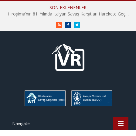
SON EKLENENLER
Hiroşima’nın 81. Yılında İtalyan Savaş Karşıtları Harekete Geçti: “Hatırlamak yeterli değil”
RSS
Facebook
Twitter
Navigate