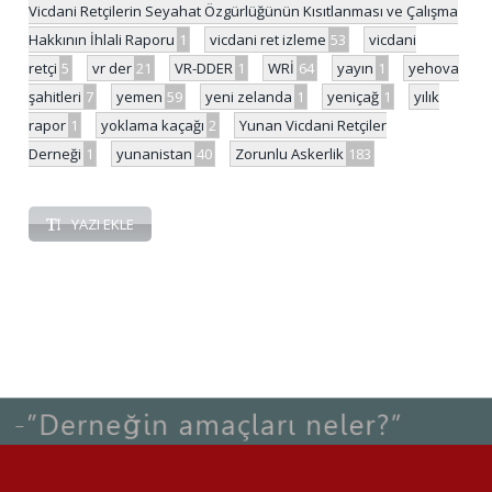
Vicdani Retçilerin Seyahat Özgürlüğünün Kısıtlanması ve Çalışma
Hakkının İhlali Raporu
1
vicdani ret izleme
53
vicdani
retçi
5
vr der
21
VR-DDER
1
WRİ
64
yayın
1
yehova
şahitleri
7
yemen
59
yeni zelanda
1
yeniçağ
1
yılık
rapor
1
yoklama kaçağı
2
Yunan Vicdani Retçiler
Derneği
1
yunanistan
40
Zorunlu Askerlik
183
YAZI EKLE