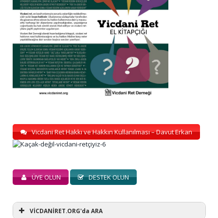
Vicdani Ret Hakkı ve Hakkın Kullanılması – Davut Erkan
ÜYE OLUN
DESTEK OLUN
VİCDANİRET.ORG'da ARA