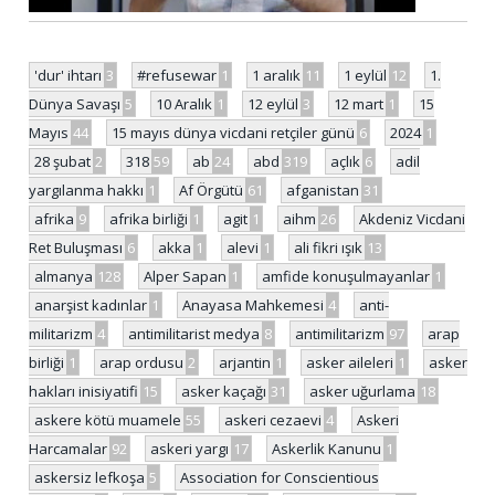
'dur' ihtarı
3
#refusewar
1
1 aralık
11
1 eylül
12
1.
Dünya Savaşı
5
10 Aralık
1
12 eylül
3
12 mart
1
15
Mayıs
44
15 mayıs dünya vicdani retçiler günü
6
2024
1
28 şubat
2
318
59
ab
24
abd
319
açlık
6
adil
yargılanma hakkı
1
Af Örgütü
61
afganistan
31
afrika
9
afrika birliği
1
agit
1
aihm
26
Akdeniz Vicdani
Ret Buluşması
6
akka
1
alevi
1
ali fikri ışık
13
almanya
128
Alper Sapan
1
amfide konuşulmayanlar
1
anarşist kadınlar
1
Anayasa Mahkemesi
4
anti-
militarizm
4
antimilitarist medya
8
antimilitarizm
97
arap
birliği
1
arap ordusu
2
arjantin
1
asker aileleri
1
asker
hakları inisiyatifi
15
asker kaçağı
31
asker uğurlama
18
askere kötü muamele
55
askeri cezaevi
4
Askeri
Harcamalar
92
askeri yargı
17
Askerlik Kanunu
1
askersiz lefkoşa
5
Association for Conscientious