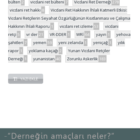
bülten
2
vicdani ret bülteni
7
Vicdani Ret Derneği
278
vicdani ret hakkı
8
Vicdani Ret Hakkının İhlali Katmerli Etkisi:
Vicdani Retçilerin Seyahat Özgürlüğünün Kısıtlanması ve Çalışma
Hakkının İhlali Raporu
1
vicdani ret izleme
53
vicdani
retçi
5
vr der
21
VR-DDER
1
WRİ
64
yayın
1
yehova
şahitleri
7
yemen
59
yeni zelanda
1
yeniçağ
1
yılık
rapor
1
yoklama kaçağı
2
Yunan Vicdani Retçiler
Derneği
1
yunanistan
40
Zorunlu Askerlik
183
YAZI EKLE