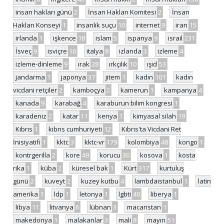
insan hakları günü
2
İnsan Hakları Komitesi
2
İnsan
Hakları Konseyi
1
insanlık suçu
10
internet
9
iran
15
irlanda
1
işkence
18
islam
5
ispanya
9
israil
231
İsveç
9
isviçre
10
italya
8
izlanda
3
izleme
4
izleme-dinleme
9
ırak
28
ırkçılık
10
ışid
53
jandarma
1
japonya
37
jitem
1
kadın
101
kadın
vicdani retçiler
2
kamboçya
2
kamerun
1
kampanya
4
kanada
9
karabağ
4
karaburun bilim kongresi
1
karadeniz
2
katar
11
kenya
1
kimyasal silah
19
Kıbrıs
1
kıbrıs cumhuriyeti
12
Kıbrıs'ta Vicdani Ret
İnisiyatifi
1
kktc
3
kktc-vr
179
kolombiya
48
kongo
1
kontrgerilla
2
kore
49
korucu
30
kosova
1
kosta
rika
1
küba
2
küresel bak
1
Kürt
317
kurtuluş
günü
2
kuveyt
2
kuzey kutbu
4
lambdaistanbul
1
latin
amerika
1
ldp
1
letonya
1
lgbti
40
liberya
1
libya
11
litvanya
6
lübnan
3
macaristan
1
makedonya
1
malakanlar
3
mali
8
mayın
51