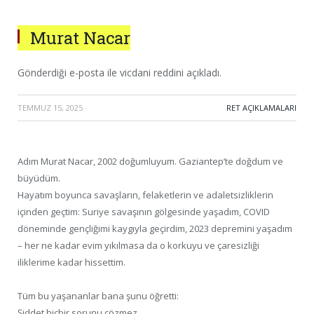
Murat Nacar
Gönderdiği e-posta ile vicdani reddini açıkladı.
TEMMUZ 15, 2025
·
RET AÇIKLAMALARI
Adım Murat Nacar, 2002 doğumluyum. Gaziantep’te doğdum ve
büyüdüm.
Hayatım boyunca savaşların, felaketlerin ve adaletsizliklerin
içinden geçtim: Suriye savaşının gölgesinde yaşadım, COVID
döneminde gençliğimi kaygıyla geçirdim, 2023 depremini yaşadım
– her ne kadar evim yıkılmasa da o korkuyu ve çaresizliği
iliklerime kadar hissettim.
Tüm bu yaşananlar bana şunu öğretti:
Şiddet hiçbir sorunu çözmez.