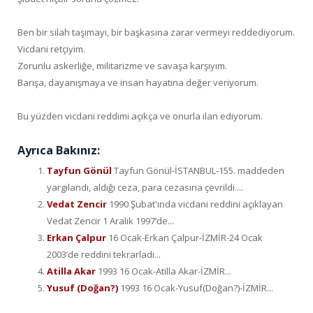
Ben bir silah taşımayı, bir başkasına zarar vermeyi reddediyorum.
Vicdani retçiyim.
Zorunlu askerliğe, militarizme ve savaşa karşıyım.
Barışa, dayanışmaya ve insan hayatına değer veriyorum.
Bu yüzden vicdani reddimi açıkça ve onurla ilan ediyorum.
Ayrıca Bakınız:
Tayfun Gönül
Tayfun Gönül-İSTANBUL-155. maddeden
yargılandı, aldığı ceza, para cezasına çevrildi....
Vedat Zencir
1990 Şubat'ında vicdani reddini açıklayan
Vedat Zencir 1 Aralık 1997’de...
Erkan Çalpur
16 Ocak-Erkan Çalpur-İZMİR-24 Ocak
2003’de reddini tekrarladı...
Atilla Akar
1993 16 Ocak-Atilla Akar-İZMİR...
Yusuf (Doğan?)
1993 16 Ocak-Yusuf(Doğan?)-İZMİR...