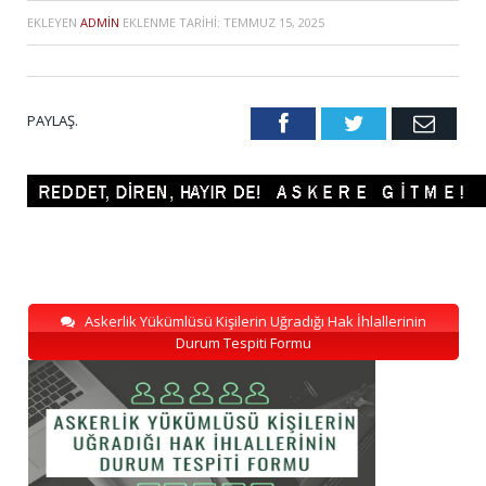
EKLEYEN
ADMIN
EKLENME TARIHI:
TEMMUZ 15, 2025
PAYLAŞ.
Facebook
Twitter
Emai
Askerlik Yükümlüsü Kişilerin Uğradığı Hak İhlallerinin
Durum Tespiti Formu