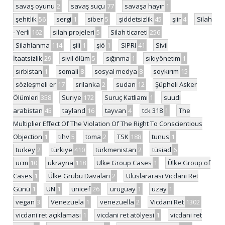
savaş oyunu
2
savaş suçu
77
savaşa hayır
1
şehitlik
56
sergi
1
siber
5
şiddetsizlik
45
şiir
4
Silah
- Yerli
162
silah projeleri
5
Silah ticareti
256
Silahlanma
114
şili
1
şiö
1
SIPRI
41
Sivil
İtaatsizlik
29
sivil ölüm
5
sığınma
1
sıkıyönetim
1
sırbistan
1
somali
8
sosyal medya
8
soykırım
15
sözleşmeli er
17
srilanka
2
sudan
12
Şüpheli Asker
Ölümleri
358
Suriye
172
Suruç Katliamı
1
suudi
arabistan
45
tayland
16
tayvan
4
tck 318
1
The
Multiplier Effect Of The Violation Of The Right To Conscientious
Objection
1
tihv
5
toma
2
TSK
188
tunus
1
turkey
2
türkiye
410
türkmenistan
2
tüsiad
6
ucm
10
ukrayna
118
Ulke Group Cases
1
Ülke Group of
Cases
1
Ülke Grubu Davaları
2
Uluslararası Vicdani Ret
Günü
1
UN
1
unicef
26
uruguay
1
uzay
1
vegan
3
Venezuela
1
venezuella
2
Vicdani Ret
1302
vicdani ret açıklaması
1
vicdani ret atölyesi
1
vicdani ret