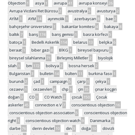
Objection
1
asya
1
avrupa
41
avrupa konseyi
26
Avrupa Vicdani Ret Bürosu
2
avustralya
5
avusturya
2
AYİM
1
AYM
14
ayrımcılık
1
azerbaycan
8
bae
2
bahçeşehir üniversitesi
1
bakanlar komitesi
4
bakaya
8
baltık
7
barış
174
barış gemisi
1
basra körfezi
5
batoça
1
Bedelli Askerlik
114
belarus
13
belçika
6
beraat
1
biber gazı
8
BİKG
1
bireysel başvuru
2
bireysel silahlanma
71
Birleşmiş Milletler
2
biyolojik
silah
1
bm
172
bolivya
2
bosna hersek
2
Bulgaristan
3
bulletin
14
bülten
11
burkina faso
1
burundi
2
çad
1
campaign
5
çarşı
1
çekya
1
cezaevi
1
cezaevleri
6
chp
1
çin
35
çınar koçgiri
doğan
3
CO
1
CO Watch
2
çocuk
150
Çocuk
askerler
45
connection e.V
7
conscientious objection
16
conscientious objection association
5
conscientious objection
right
1
conscientious objection watch
9
Danimarka
6
darbe
76
derin devlet
10
din
3
doğa
10
dövizli