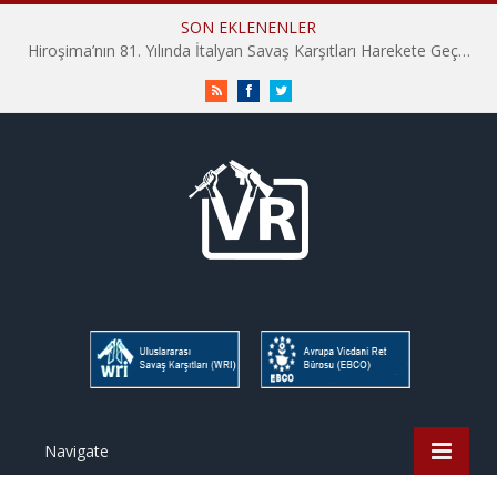
SON EKLENENLER
Hiroşima’nın 81. Yılında İtalyan Savaş Karşıtları Harekete Geçti: “Hatırlamak yeterli değil”
RSS
Facebook
Twitter
Navigate