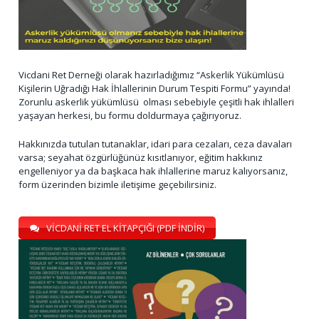
Vicdani Ret Derneği olarak hazırladığımız “Askerlik Yükümlüsü
Kişilerin Uğradığı Hak İhlallerinin Durum Tespiti Formu” yayında!
Zorunlu askerlik yükümlüsü olması sebebiyle çeşitli hak ihlalleri
yaşayan herkesi, bu formu doldurmaya çağırıyoruz.
Hakkınızda tutulan tutanaklar, idari para cezaları, ceza davaları
varsa; seyahat özgürlüğünüz kısıtlanıyor, eğitim hakkınız
engelleniyor ya da başkaca hak ihlallerine maruz kalıyorsanız,
form üzerinden bizimle iletişime geçebilirsiniz.
VİCDANİ RET EL KİTAPÇIĞI (PDF İNDİR)