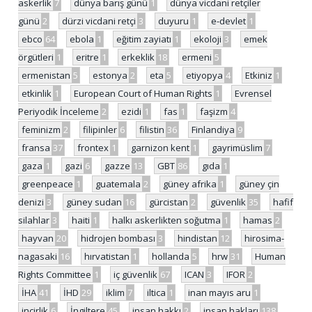
askerlik
7
dünya barış günü
1
dünya vicdani retçiler
günü
2
dürzi vicdani retçi
3
duyuru
1
e-devlet
1
ebco
64
ebola
1
eğitim zayiatı
1
ekoloji
3
emek
örgütleri
1
eritre
1
erkeklik
18
ermeni
5
ermenistan
5
estonya
2
eta
5
etiyopya
4
Etkiniz
1
etkinlik
1
European Court of Human Rights
1
Evrensel
Periyodik İnceleme
2
ezidi
1
fas
1
faşizm
4
feminizm
2
filipinler
6
filistin
36
Finlandiya
9
fransa
37
frontex
1
garnizon kent
1
gayrimüslim
7
gaza
1
gazi
6
gazze
13
GBT
86
gıda
1
greenpeace
1
guatemala
2
güney afrika
1
güney çin
denizi
3
güney sudan
16
gürcistan
2
güvenlik
35
hafif
silahlar
3
haiti
1
halkı askerlikten soğutma
1
hamas
2
hayvan
20
hidrojen bombası
3
hindistan
12
hirosima-
nagasaki
16
hırvatistan
1
hollanda
5
hrw
31
Human
Rights Committee
1
iç güvenlik
67
ICAN
3
IFOR
2
İHA
41
İHD
29
iklim
7
iltica
1
inan mayıs aru
1
incirlik
6
İngiltere
45
insan hakkı
2
insan hakları
138