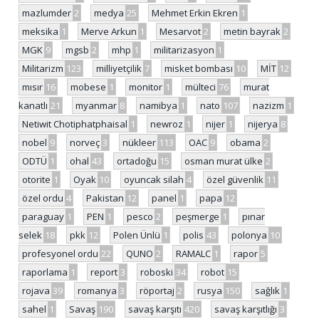
mazlumder
2
medya
25
Mehmet Erkin Ekren
1
meksika
1
Merve Arkun
1
Mesarvot
2
metin bayrak
2
MGK
9
mgsb
2
mhp
1
militarizasyon
1
Militarizm
123
milliyetçilik
7
misket bombası
10
MİT
12
mısır
16
mobese
1
monitor
1
mülteci
76
murat
kanatlı
21
myanmar
8
namibya
1
nato
107
nazizm
1
Netiwit Chotiphatphaisal
1
newroz
1
nijer
1
nijerya
8
nobel
9
norveç
3
nükleer
113
OAC
9
obama
2
ODTÜ
1
ohal
43
ortadoğu
15
osman murat ülke
2
otorite
1
Oyak
10
oyuncak silah
4
özel güvenlik
11
özel ordu
4
Pakistan
12
panel
1
papa
12
paraguay
1
PEN
1
pesco
2
peşmerge
1
pınar
selek
18
pkk
12
Polen Ünlü
1
polis
43
polonya
10
profesyonel ordu
22
QUNO
2
RAMALC
1
rapor
5
raporlama
1
report
3
roboski
34
robot
15
rojava
39
romanya
3
röportaj
2
rusya
150
sağlık
1
sahel
1
Savaş
190
savaş karşıtı
420
savaş karşıtlığı
3