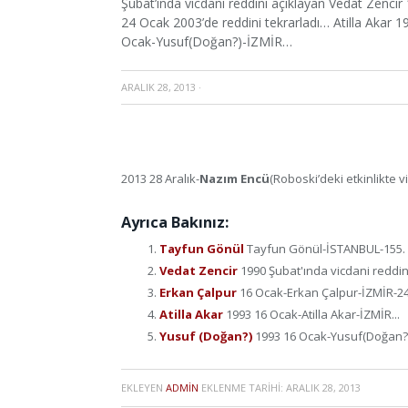
Şubat’ında vicdani reddini açıklayan Vedat Zenci
24 Ocak 2003’de reddini tekrarladı… Atilla Akar
Ocak-Yusuf(Doğan?)-İZMİR…
ARALIK 28, 2013
·
2013 28 Aralık-
Nazım Encü
(Roboski’deki etkinlikte v
Ayrıca Bakınız:
Tayfun Gönül
Tayfun Gönül-İSTANBUL-155. ma
Vedat Zencir
1990 Şubat'ında vicdani reddini
Erkan Çalpur
16 Ocak-Erkan Çalpur-İZMİR-24 
Atilla Akar
1993 16 Ocak-Atilla Akar-İZMİR...
Yusuf (Doğan?)
1993 16 Ocak-Yusuf(Doğan?)
EKLEYEN
ADMIN
EKLENME TARIHI:
ARALIK 28, 2013