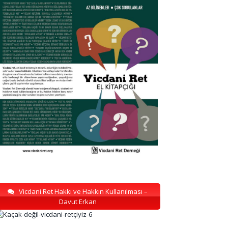
Vicdani Ret Hakkı ve Hakkın Kullanılması –
Davut Erkan