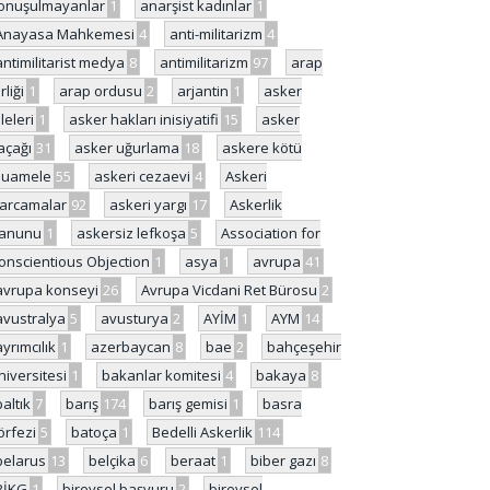
onuşulmayanlar
1
anarşist kadınlar
1
Anayasa Mahkemesi
4
anti-militarizm
4
antimilitarist medya
8
antimilitarizm
97
arap
rliği
1
arap ordusu
2
arjantin
1
asker
ileleri
1
asker hakları inisiyatifi
15
asker
açağı
31
asker uğurlama
18
askere kötü
uamele
55
askeri cezaevi
4
Askeri
arcamalar
92
askeri yargı
17
Askerlik
anunu
1
askersiz lefkoşa
5
Association for
onscientious Objection
1
asya
1
avrupa
41
avrupa konseyi
26
Avrupa Vicdani Ret Bürosu
2
avustralya
5
avusturya
2
AYİM
1
AYM
14
ayrımcılık
1
azerbaycan
8
bae
2
bahçeşehir
niversitesi
1
bakanlar komitesi
4
bakaya
8
baltık
7
barış
174
barış gemisi
1
basra
örfezi
5
batoça
1
Bedelli Askerlik
114
belarus
13
belçika
6
beraat
1
biber gazı
8
BİKG
1
bireysel başvuru
2
bireysel