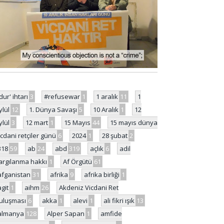
'dur' ihtarı
3
#refusewar
1
1 aralık
11
1
ylül
12
1. Dünya Savaşı
5
10 Aralık
1
12
ylül
3
12 mart
1
15 Mayıs
44
15 mayıs dünya
icdani retçiler günü
6
2024
1
28 şubat
2
318
59
ab
24
abd
319
açlık
6
adil
argılanma hakkı
1
Af Örgütü
61
afganistan
31
afrika
9
afrika birliği
1
agit
1
aihm
26
Akdeniz Vicdani Ret
uluşması
6
akka
1
alevi
1
ali fikri ışık
13
almanya
128
Alper Sapan
1
amfide