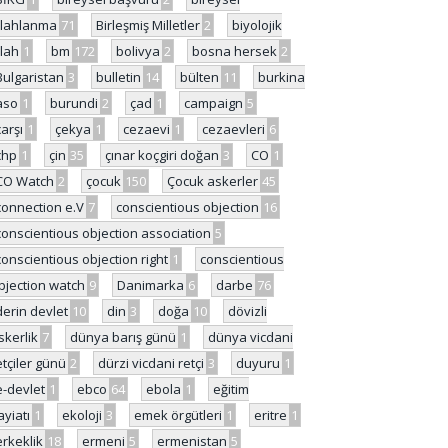
ilahlanma
71
Birleşmiş Milletler
2
biyolojik
ilah
1
bm
172
bolivya
2
bosna hersek
2
Bulgaristan
3
bulletin
14
bülten
11
burkina
aso
1
burundi
2
çad
1
campaign
5
çarşı
1
çekya
1
cezaevi
1
cezaevleri
6
chp
1
çin
35
çınar koçgiri doğan
3
CO
1
CO Watch
2
çocuk
150
Çocuk askerler
45
connection e.V
7
conscientious objection
16
conscientious objection association
5
conscientious objection right
1
conscientious
bjection watch
9
Danimarka
6
darbe
76
derin devlet
10
din
3
doğa
10
dövizli
skerlik
7
dünya barış günü
1
dünya vicdani
etçiler günü
2
dürzi vicdani retçi
3
duyuru
1
e-devlet
1
ebco
64
ebola
1
eğitim
ayiatı
1
ekoloji
3
emek örgütleri
1
eritre
1
erkeklik
18
ermeni
5
ermenistan
5