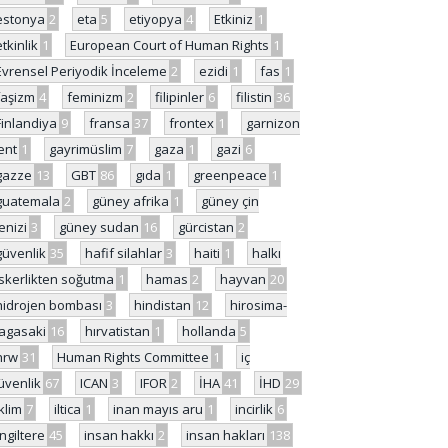
estonya
2
eta
5
etiyopya
4
Etkiniz
1
etkinlik
1
European Court of Human Rights
1
Evrensel Periyodik İnceleme
2
ezidi
1
fas
1
faşizm
4
feminizm
2
filipinler
6
filistin
36
Finlandiya
9
fransa
37
frontex
1
garnizon
ent
1
gayrimüslim
7
gaza
1
gazi
6
gazze
13
GBT
86
gıda
1
greenpeace
1
guatemala
2
güney afrika
1
güney çin
enizi
3
güney sudan
16
gürcistan
2
güvenlik
35
hafif silahlar
3
haiti
1
halkı
skerlikten soğutma
1
hamas
2
hayvan
20
hidrojen bombası
3
hindistan
12
hirosima-
agasaki
16
hırvatistan
1
hollanda
5
hrw
31
Human Rights Committee
1
iç
üvenlik
67
ICAN
3
IFOR
2
İHA
41
İHD
29
iklim
7
iltica
1
inan mayıs aru
1
incirlik
6
İngiltere
45
insan hakkı
2
insan hakları
138