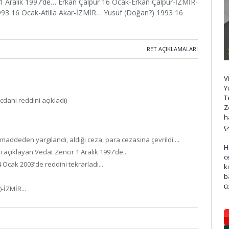
r 1 Aralık 1997’de… Erkan Çalpur 16 Ocak-Erkan Çalpur-İZMİR-
 1993 16 Ocak-Atilla Akar-İZMİR… Yusuf (Doğan?) 1993 16
RET AÇIKLAMALARI
V
Y
T
icdani reddini açıkladı)
Z
h
ç
ddeden yargılandı, aldığı ceza, para cezasına çevrildi....
H
 açıklayan Vedat Zencir 1 Aralık 1997’de...
c
Ocak 2003’de reddini tekrarladı...
k
b
ü
-İZMİR...