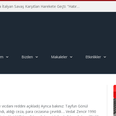
Hiroşima’nın 81. Yılında İtalyan Savaş Karşıtları Harekete Geçti: “Hatırlamak yeterli değil”
em
Bizden
Makaleler
Etkinlikler
vicdani reddini açıkladı) Ayrıca bakınız: Tayfun Gönül
 aldığı ceza, para cezasına çevrildi…. Vedat Zencir 1990