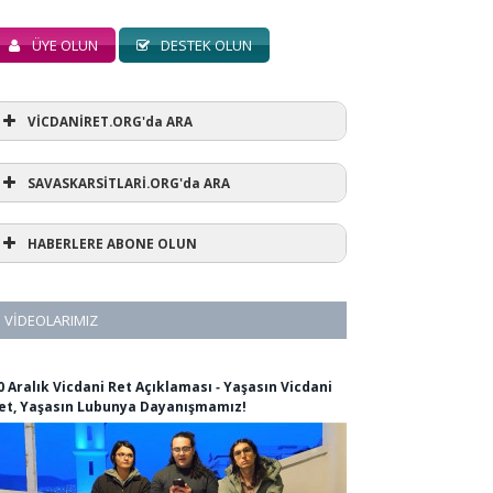
ÜYE OLUN
DESTEK OLUN
VİCDANİRET.ORG'da ARA
SAVASKARSİTLARİ.ORG'da ARA
HABERLERE ABONE OLUN
VIDEOLARIMIZ
0 Aralık Vicdani Ret Açıklaması ‐ Yaşasın Vicdani
et, Yaşasın Lubunya Dayanışmamız!