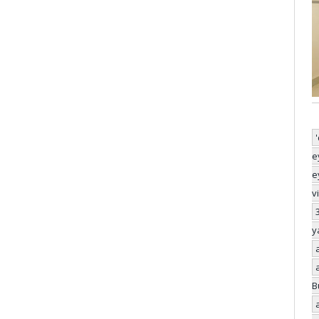
e
e
v
y
B