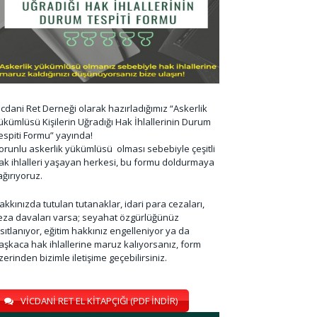
icdani Ret Derneği olarak hazırladığımız “Askerlik
ükümlüsü Kişilerin Uğradığı Hak İhlallerinin Durum
espiti Formu” yayında!
orunlu askerlik yükümlüsü olması sebebiyle çeşitli
ak ihlalleri yaşayan herkesi, bu formu doldurmaya
ağırıyoruz.
akkınızda tutulan tutanaklar, idari para cezaları,
eza davaları varsa; seyahat özgürlüğünüz
ısıtlanıyor, eğitim hakkınız engelleniyor ya da
aşkaca hak ihlallerine maruz kalıyorsanız, form
zerinden bizimle iletişime geçebilirsiniz.
VİCDANİ RET EL KİTAPÇIĞI (PDF İNDİR)