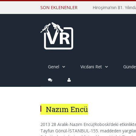
SON EKLENENLER
Genel
Vicdani Ret
Günd
Nazım Encü
2013 28 Aralık-Nazım Encü(Roboski’deki etkinlikte 
Tayfun Gönül-İSTANBUL-155. maddeden yargılandı,