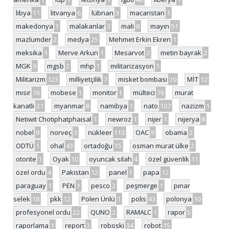
libya
11
litvanya
6
lübnan
3
macaristan
1
makedonya
1
malakanlar
3
mali
8
mayın
51
mazlumder
2
medya
25
Mehmet Erkin Ekren
1
meksika
1
Merve Arkun
1
Mesarvot
2
metin bayrak
2
MGK
9
mgsb
2
mhp
1
militarizasyon
1
Militarizm
123
milliyetçilik
7
misket bombası
10
MİT
12
mısır
16
mobese
1
monitor
1
mülteci
76
murat
kanatlı
21
myanmar
8
namibya
1
nato
107
nazizm
1
Netiwit Chotiphatphaisal
1
newroz
1
nijer
1
nijerya
8
nobel
9
norveç
3
nükleer
113
OAC
9
obama
2
ODTÜ
1
ohal
43
ortadoğu
15
osman murat ülke
2
otorite
1
Oyak
10
oyuncak silah
4
özel güvenlik
11
özel ordu
4
Pakistan
12
panel
1
papa
12
paraguay
1
PEN
1
pesco
2
peşmerge
1
pınar
selek
18
pkk
12
Polen Ünlü
1
polis
43
polonya
10
profesyonel ordu
22
QUNO
2
RAMALC
1
rapor
5
raporlama
1
report
3
roboski
34
robot
15