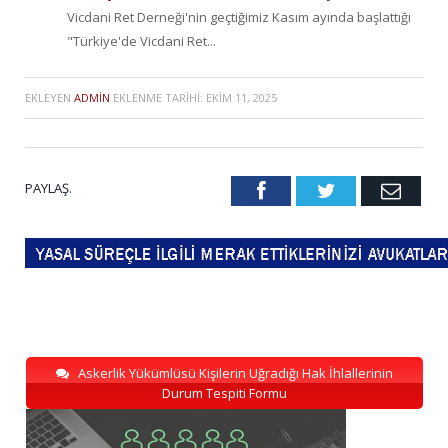
Vicdani Ret Derneği'nin geçtiğimiz Kasım ayında başlattığı
"Türkiye'de Vicdani Ret...
EKLEYEN
ADMIN
EKLENME TARIHI:
EKIM 11, 2025
PAYLAŞ.
Facebook
Twitter
Emai
Askerlik Yükümlüsü Kişilerin Uğradığı Hak İhlallerinin
Durum Tespiti Formu