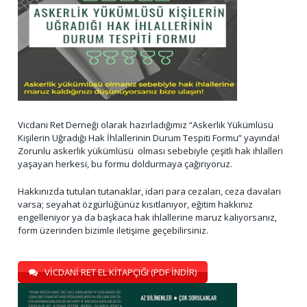
Vicdani Ret Derneği olarak hazırladığımız “Askerlik Yükümlüsü
Kişilerin Uğradığı Hak İhlallerinin Durum Tespiti Formu” yayında!
Zorunlu askerlik yükümlüsü olması sebebiyle çeşitli hak ihlalleri
yaşayan herkesi, bu formu doldurmaya çağırıyoruz.
Hakkınızda tutulan tutanaklar, idari para cezaları, ceza davaları
varsa; seyahat özgürlüğünüz kısıtlanıyor, eğitim hakkınız
engelleniyor ya da başkaca hak ihlallerine maruz kalıyorsanız,
form üzerinden bizimle iletişime geçebilirsiniz.
VİCDANİ RET EL KİTAPÇIĞI (PDF İNDİR)