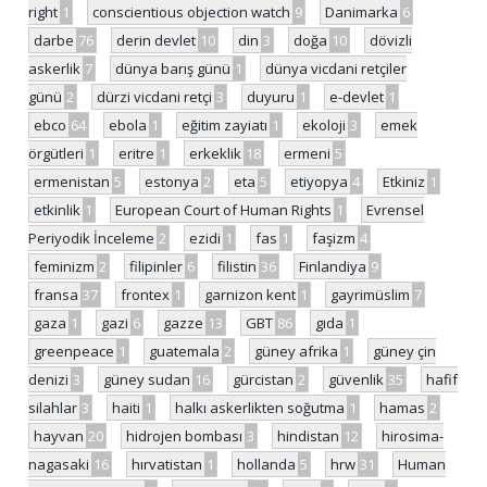
right
1
conscientious objection watch
9
Danimarka
6
darbe
76
derin devlet
10
din
3
doğa
10
dövizli
askerlik
7
dünya barış günü
1
dünya vicdani retçiler
günü
2
dürzi vicdani retçi
3
duyuru
1
e-devlet
1
ebco
64
ebola
1
eğitim zayiatı
1
ekoloji
3
emek
örgütleri
1
eritre
1
erkeklik
18
ermeni
5
ermenistan
5
estonya
2
eta
5
etiyopya
4
Etkiniz
1
etkinlik
1
European Court of Human Rights
1
Evrensel
Periyodik İnceleme
2
ezidi
1
fas
1
faşizm
4
feminizm
2
filipinler
6
filistin
36
Finlandiya
9
fransa
37
frontex
1
garnizon kent
1
gayrimüslim
7
gaza
1
gazi
6
gazze
13
GBT
86
gıda
1
greenpeace
1
guatemala
2
güney afrika
1
güney çin
denizi
3
güney sudan
16
gürcistan
2
güvenlik
35
hafif
silahlar
3
haiti
1
halkı askerlikten soğutma
1
hamas
2
hayvan
20
hidrojen bombası
3
hindistan
12
hirosima-
nagasaki
16
hırvatistan
1
hollanda
5
hrw
31
Human