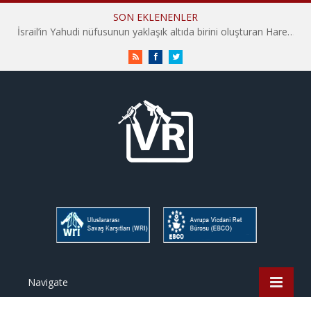
SON EKLENENLER
İsrail’in Yahudi nüfusunun yaklaşık altıda birini oluşturan Harediler, askerliğe karşı direniyorlar – Yakov M. Rabkin
RSS
Facebook
Twitter
Navigate