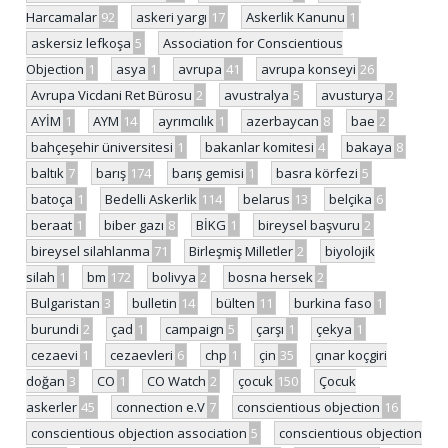
Harcamalar
92
askeri yargı
17
Askerlik Kanunu
1
askersiz lefkoşa
5
Association for Conscientious
Objection
1
asya
1
avrupa
41
avrupa konseyi
26
Avrupa Vicdani Ret Bürosu
2
avustralya
5
avusturya
2
AYİM
1
AYM
14
ayrımcılık
1
azerbaycan
8
bae
2
bahçeşehir üniversitesi
1
bakanlar komitesi
4
bakaya
8
baltık
7
barış
174
barış gemisi
1
basra körfezi
5
batoça
1
Bedelli Askerlik
114
belarus
13
belçika
6
beraat
1
biber gazı
8
BİKG
1
bireysel başvuru
2
bireysel silahlanma
71
Birleşmiş Milletler
2
biyolojik
silah
1
bm
172
bolivya
2
bosna hersek
2
Bulgaristan
3
bulletin
14
bülten
11
burkina faso
1
burundi
2
çad
1
campaign
5
çarşı
1
çekya
1
cezaevi
1
cezaevleri
6
chp
1
çin
35
çınar koçgiri
doğan
3
CO
1
CO Watch
2
çocuk
150
Çocuk
askerler
45
connection e.V
7
conscientious objection
16
conscientious objection association
5
conscientious objection