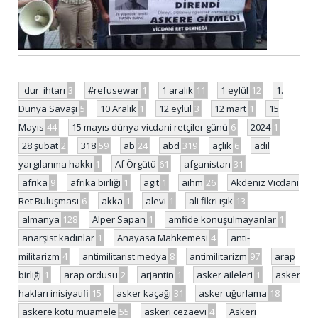
'dur' ihtarı
3
#refusewar
1
1 aralık
11
1 eylül
12
1.
Dünya Savaşı
5
10 Aralık
1
12 eylül
3
12 mart
1
15
Mayıs
44
15 mayıs dünya vicdani retçiler günü
6
2024
1
28 şubat
2
318
59
ab
24
abd
319
açlık
6
adil
yargılanma hakkı
1
Af Örgütü
61
afganistan
31
afrika
9
afrika birliği
1
agit
1
aihm
26
Akdeniz Vicdani
Ret Buluşması
6
akka
1
alevi
1
ali fikri ışık
13
almanya
128
Alper Sapan
1
amfide konuşulmayanlar
1
anarşist kadınlar
1
Anayasa Mahkemesi
4
anti-
militarizm
4
antimilitarist medya
8
antimilitarizm
97
arap
birliği
1
arap ordusu
2
arjantin
1
asker aileleri
1
asker
hakları inisiyatifi
15
asker kaçağı
31
asker uğurlama
18
askere kötü muamele
55
askeri cezaevi
4
Askeri