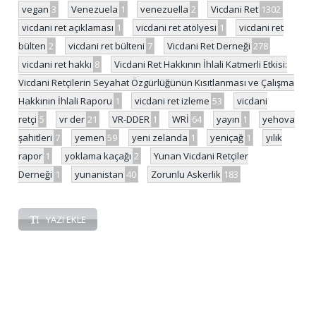
vegan
3
Venezuela
1
venezuella
2
Vicdani Ret
1302
vicdani ret açıklaması
1
vicdani ret atölyesi
1
vicdani ret
bülten
2
vicdani ret bülteni
7
Vicdani Ret Derneği
278
vicdani ret hakkı
8
Vicdani Ret Hakkının İhlali Katmerli Etkisi:
Vicdani Retçilerin Seyahat Özgürlüğünün Kısıtlanması ve Çalışma
Hakkının İhlali Raporu
1
vicdani ret izleme
53
vicdani
retçi
5
vr der
21
VR-DDER
1
WRİ
64
yayın
1
yehova
şahitleri
7
yemen
59
yeni zelanda
1
yeniçağ
1
yılık
rapor
1
yoklama kaçağı
2
Yunan Vicdani Retçiler
Derneği
1
yunanistan
40
Zorunlu Askerlik
183
YAZI EKLE