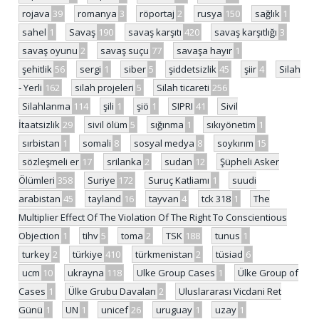
rojava
39
romanya
3
röportaj
2
rusya
150
sağlık
1
sahel
1
Savaş
190
savaş karşıtı
420
savaş karşıtlığı
3
savaş oyunu
2
savaş suçu
77
savaşa hayır
1
şehitlik
56
sergi
1
siber
5
şiddetsizlik
45
şiir
4
Silah
- Yerli
162
silah projeleri
5
Silah ticareti
256
Silahlanma
114
şili
1
şiö
1
SIPRI
41
Sivil
İtaatsizlik
29
sivil ölüm
5
sığınma
1
sıkıyönetim
1
sırbistan
1
somali
8
sosyal medya
8
soykırım
15
sözleşmeli er
17
srilanka
2
sudan
12
Şüpheli Asker
Ölümleri
358
Suriye
172
Suruç Katliamı
1
suudi
arabistan
45
tayland
16
tayvan
4
tck 318
1
The
Multiplier Effect Of The Violation Of The Right To Conscientious
Objection
1
tihv
5
toma
2
TSK
188
tunus
1
turkey
2
türkiye
410
türkmenistan
2
tüsiad
6
ucm
10
ukrayna
118
Ulke Group Cases
1
Ülke Group of
Cases
1
Ülke Grubu Davaları
2
Uluslararası Vicdani Ret
Günü
1
UN
1
unicef
26
uruguay
1
uzay
1