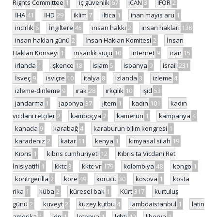
Rights Committee
1
iç güvenlik
67
ICAN
3
IFOR
2
İHA
41
İHD
29
iklim
7
iltica
1
inan mayıs aru
1
incirlik
6
İngiltere
45
insan hakkı
2
insan hakları
138
insan hakları günü
2
İnsan Hakları Komitesi
2
İnsan
Hakları Konseyi
1
insanlık suçu
10
internet
9
iran
15
irlanda
1
işkence
18
islam
5
ispanya
9
israil
231
İsveç
9
isviçre
10
italya
8
izlanda
3
izleme
4
izleme-dinleme
9
ırak
28
ırkçılık
10
ışid
53
jandarma
1
japonya
37
jitem
1
kadın
101
kadın
vicdani retçiler
2
kamboçya
2
kamerun
1
kampanya
4
kanada
9
karabağ
4
karaburun bilim kongresi
1
karadeniz
2
katar
11
kenya
1
kimyasal silah
19
Kıbrıs
1
kıbrıs cumhuriyeti
12
Kıbrıs'ta Vicdani Ret
İnisiyatifi
1
kktc
3
kktc-vr
179
kolombiya
48
kongo
1
kontrgerilla
2
kore
49
korucu
30
kosova
1
kosta
rika
1
küba
2
küresel bak
1
Kürt
317
kurtuluş
günü
2
kuveyt
2
kuzey kutbu
4
lambdaistanbul
1
latin
amerika
1
ldp
1
letonya
1
lgbti
40
liberya
1