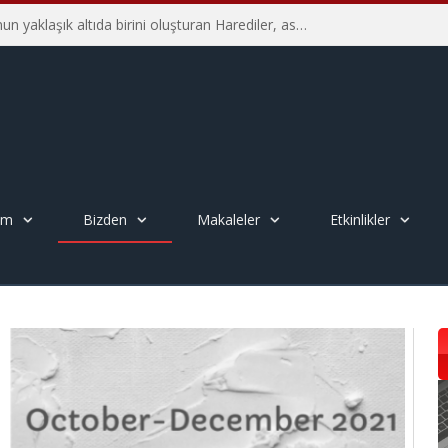
İsrail’in Yahudi nüfusunun yaklaşık altıda birini oluşturan Harediler, askerliğe karşı direniyorlar – Yakov M. Rabkin
em
Bizden
Makaleler
Etkinlikler