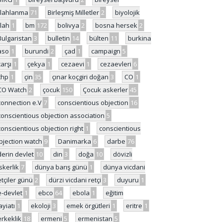
ilahlanma
71
Birleşmiş Milletler
2
biyolojik
ilah
1
bm
172
bolivya
2
bosna hersek
2
Bulgaristan
3
bulletin
14
bülten
11
burkina
aso
1
burundi
2
çad
1
campaign
5
çarşı
1
çekya
1
cezaevi
1
cezaevleri
6
chp
1
çin
35
çınar koçgiri doğan
3
CO
1
CO Watch
2
çocuk
150
Çocuk askerler
45
connection e.V
7
conscientious objection
16
conscientious objection association
5
conscientious objection right
1
conscientious
bjection watch
9
Danimarka
6
darbe
76
derin devlet
10
din
3
doğa
10
dövizli
skerlik
7
dünya barış günü
1
dünya vicdani
etçiler günü
2
dürzi vicdani retçi
3
duyuru
1
e-devlet
1
ebco
64
ebola
1
eğitim
ayiatı
1
ekoloji
3
emek örgütleri
1
eritre
1
erkeklik
18
ermeni
5
ermenistan
5