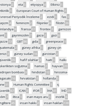
estonya
2
eta
5
etiyopya
4
Etkiniz
1
etkinlik
1
European Court of Human Rights
1
Evrensel Periyodik İnceleme
2
ezidi
1
fas
1
faşizm
4
feminizm
2
filipinler
6
filistin
36
Finlandiya
9
fransa
37
frontex
1
garnizon
ent
1
gayrimüslim
7
gaza
1
gazi
6
gazze
13
GBT
86
gıda
1
greenpeace
1
guatemala
2
güney afrika
1
güney çin
enizi
3
güney sudan
16
gürcistan
2
güvenlik
35
hafif silahlar
3
haiti
1
halkı
skerlikten soğutma
1
hamas
2
hayvan
20
hidrojen bombası
3
hindistan
12
hirosima-
agasaki
16
hırvatistan
1
hollanda
5
hrw
31
Human Rights Committee
1
iç
üvenlik
67
ICAN
3
IFOR
2
İHA
41
İHD
29
iklim
7
iltica
1
inan mayıs aru
1
incirlik
6
İngiltere
45
insan hakkı
2
insan hakları
138