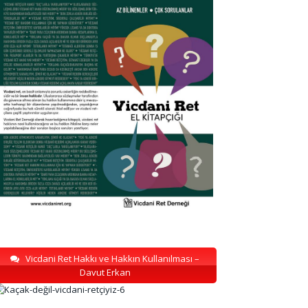
Vicdani Ret Hakkı ve Hakkın Kullanılması –
Davut Erkan