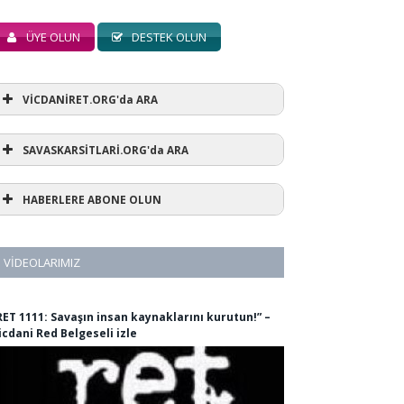
ÜYE OLUN
DESTEK OLUN
VİCDANİRET.ORG'da ARA
SAVASKARSİTLARİ.ORG'da ARA
HABERLERE ABONE OLUN
VIDEOLARIMIZ
RET 1111: Savaşın insan kaynaklarını kurutun!” –
icdani Red Belgeseli izle