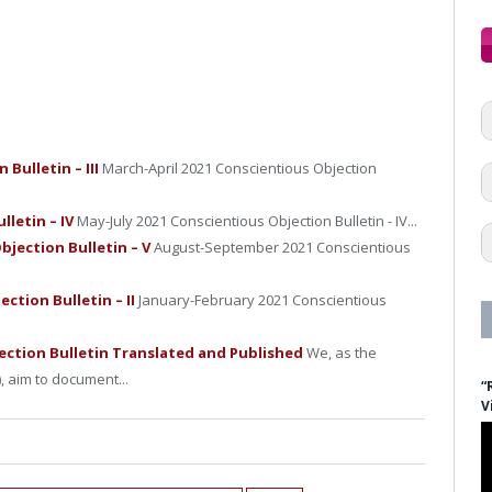
Bulletin – III
March-April 2021 Conscientious Objection
lletin – IV
May-July 2021 Conscientious Objection Bulletin - IV...
jection Bulletin – V
August-September 2021 Conscientious
ction Bulletin – II
January-February 2021 Conscientious
jection Bulletin Translated and Published
We, as the
, aim to document...
“
V