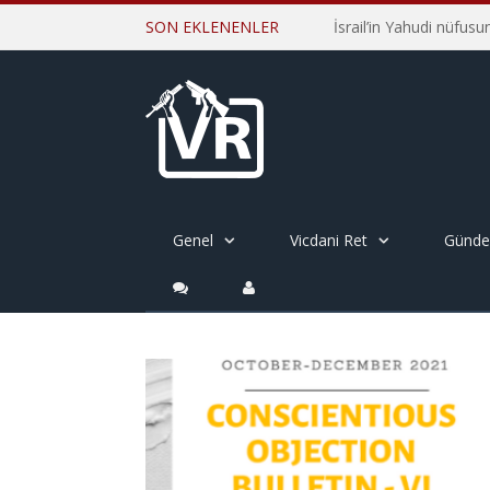
SON EKLENENLER
Genel
Vicdani Ret
Günd