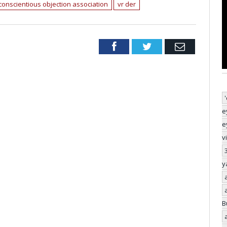
conscientious objection association
vr der
Facebook
Twitter
Email
e
e
v
y
B