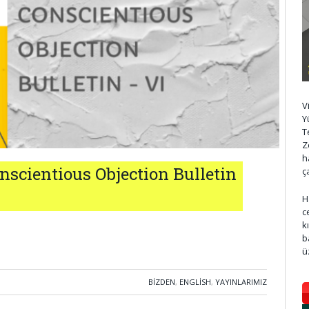
V
Y
T
Z
h
scientious Objection Bulletin
ç
H
c
k
b
ü
BIZDEN
,
ENGLISH
,
YAYINLARIMIZ