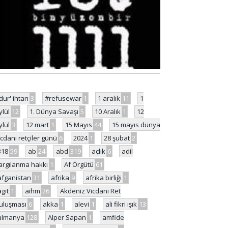
'dur' ihtarı
3
#refusewar
1
1 aralık
11
1
ylül
12
1. Dünya Savaşı
5
10 Aralık
1
12
ylül
3
12 mart
1
15 Mayıs
44
15 mayıs dünya
icdani retçiler günü
6
2024
1
28 şubat
2
318
59
ab
24
abd
319
açlık
6
adil
argılanma hakkı
1
Af Örgütü
61
afganistan
31
afrika
9
afrika birliği
1
agit
1
aihm
26
Akdeniz Vicdani Ret
uluşması
6
akka
1
alevi
1
ali fikri ışık
13
almanya
128
Alper Sapan
1
amfide