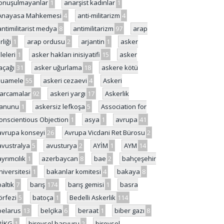
onuşulmayanlar
1
anarşist kadınlar
1
Anayasa Mahkemesi
4
anti-militarizm
4
antimilitarist medya
8
antimilitarizm
97
arap
rliği
1
arap ordusu
2
arjantin
1
asker
ileleri
1
asker hakları inisiyatifi
15
asker
açağı
31
asker uğurlama
18
askere kötü
uamele
55
askeri cezaevi
4
Askeri
arcamalar
92
askeri yargı
17
Askerlik
anunu
1
askersiz lefkoşa
5
Association for
onscientious Objection
1
asya
1
avrupa
41
avrupa konseyi
26
Avrupa Vicdani Ret Bürosu
2
avustralya
5
avusturya
2
AYİM
1
AYM
14
ayrımcılık
1
azerbaycan
8
bae
2
bahçeşehir
niversitesi
1
bakanlar komitesi
4
bakaya
8
baltık
7
barış
174
barış gemisi
1
basra
örfezi
5
batoça
1
Bedelli Askerlik
114
belarus
13
belçika
6
beraat
1
biber gazı
8
BİKG
1
bireysel başvuru
2
bireysel