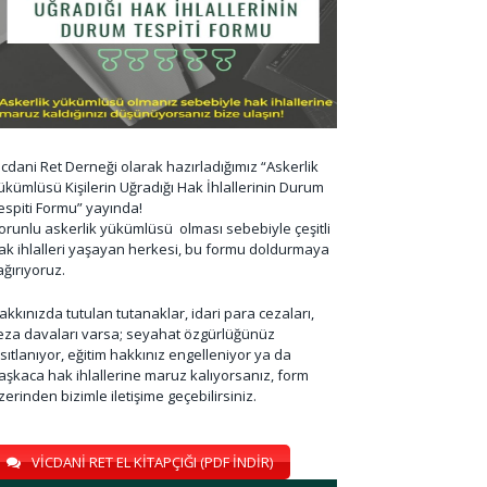
icdani Ret Derneği olarak hazırladığımız “Askerlik
ükümlüsü Kişilerin Uğradığı Hak İhlallerinin Durum
espiti Formu” yayında!
orunlu askerlik yükümlüsü olması sebebiyle çeşitli
ak ihlalleri yaşayan herkesi, bu formu doldurmaya
ağırıyoruz.
akkınızda tutulan tutanaklar, idari para cezaları,
eza davaları varsa; seyahat özgürlüğünüz
ısıtlanıyor, eğitim hakkınız engelleniyor ya da
aşkaca hak ihlallerine maruz kalıyorsanız, form
zerinden bizimle iletişime geçebilirsiniz.
VİCDANİ RET EL KİTAPÇIĞI (PDF İNDİR)