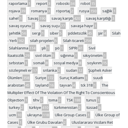
raporlama
1
report
3
roboski
34
robot
15
rojava
39
romanya
3
röportaj
2
rusya
150
sağlık
1
sahel
1
Savaş
190
savaş karşıtı
420
savaş karşıtlığı
3
savaş oyunu
2
savaş suçu
77
savaşa hayır
1
şehitlik
56
sergi
1
siber
5
şiddetsizlik
45
şiir
4
Silah
- Yerli
162
silah projeleri
5
Silah ticareti
256
Silahlanma
114
şili
1
şiö
1
SIPRI
41
Sivil
İtaatsizlik
29
sivil ölüm
5
sığınma
1
sıkıyönetim
1
sırbistan
1
somali
8
sosyal medya
8
soykırım
15
sözleşmeli er
17
srilanka
2
sudan
12
Şüpheli Asker
Ölümleri
358
Suriye
172
Suruç Katliamı
1
suudi
arabistan
45
tayland
16
tayvan
4
tck 318
1
The
Multiplier Effect Of The Violation Of The Right To Conscientious
Objection
1
tihv
5
toma
2
TSK
188
tunus
1
turkey
2
türkiye
410
türkmenistan
2
tüsiad
6
ucm
10
ukrayna
118
Ulke Group Cases
1
Ülke Group of
Cases
1
Ülke Grubu Davaları
2
Uluslararası Vicdani Ret