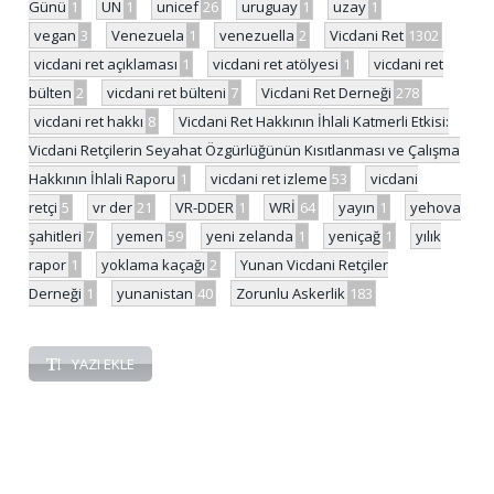
Günü
1
UN
1
unicef
26
uruguay
1
uzay
1
vegan
3
Venezuela
1
venezuella
2
Vicdani Ret
1302
vicdani ret açıklaması
1
vicdani ret atölyesi
1
vicdani ret
bülten
2
vicdani ret bülteni
7
Vicdani Ret Derneği
278
vicdani ret hakkı
8
Vicdani Ret Hakkının İhlali Katmerli Etkisi:
Vicdani Retçilerin Seyahat Özgürlüğünün Kısıtlanması ve Çalışma
Hakkının İhlali Raporu
1
vicdani ret izleme
53
vicdani
retçi
5
vr der
21
VR-DDER
1
WRİ
64
yayın
1
yehova
şahitleri
7
yemen
59
yeni zelanda
1
yeniçağ
1
yılık
rapor
1
yoklama kaçağı
2
Yunan Vicdani Retçiler
Derneği
1
yunanistan
40
Zorunlu Askerlik
183
YAZI EKLE