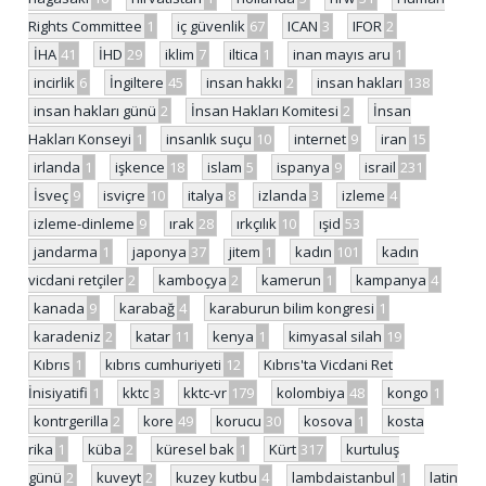
Rights Committee
1
iç güvenlik
67
ICAN
3
IFOR
2
İHA
41
İHD
29
iklim
7
iltica
1
inan mayıs aru
1
incirlik
6
İngiltere
45
insan hakkı
2
insan hakları
138
insan hakları günü
2
İnsan Hakları Komitesi
2
İnsan
Hakları Konseyi
1
insanlık suçu
10
internet
9
iran
15
irlanda
1
işkence
18
islam
5
ispanya
9
israil
231
İsveç
9
isviçre
10
italya
8
izlanda
3
izleme
4
izleme-dinleme
9
ırak
28
ırkçılık
10
ışid
53
jandarma
1
japonya
37
jitem
1
kadın
101
kadın
vicdani retçiler
2
kamboçya
2
kamerun
1
kampanya
4
kanada
9
karabağ
4
karaburun bilim kongresi
1
karadeniz
2
katar
11
kenya
1
kimyasal silah
19
Kıbrıs
1
kıbrıs cumhuriyeti
12
Kıbrıs'ta Vicdani Ret
İnisiyatifi
1
kktc
3
kktc-vr
179
kolombiya
48
kongo
1
kontrgerilla
2
kore
49
korucu
30
kosova
1
kosta
rika
1
küba
2
küresel bak
1
Kürt
317
kurtuluş
günü
2
kuveyt
2
kuzey kutbu
4
lambdaistanbul
1
latin