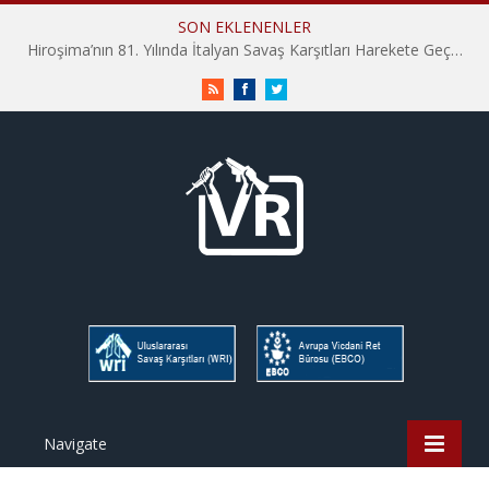
SON EKLENENLER
Hiroşima’nın 81. Yılında İtalyan Savaş Karşıtları Harekete Geçti: “Hatırlamak yeterli değil”
RSS
Facebook
Twitter
Navigate