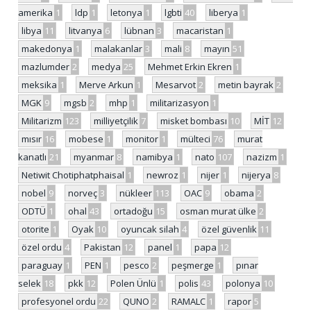
amerika
1
ldp
1
letonya
1
lgbti
40
liberya
1
libya
11
litvanya
6
lübnan
3
macaristan
1
makedonya
1
malakanlar
3
mali
8
mayın
51
mazlumder
2
medya
25
Mehmet Erkin Ekren
1
meksika
1
Merve Arkun
1
Mesarvot
2
metin bayrak
2
MGK
9
mgsb
2
mhp
1
militarizasyon
1
Militarizm
123
milliyetçilik
7
misket bombası
10
MİT
12
mısır
16
mobese
1
monitor
1
mülteci
76
murat
kanatlı
21
myanmar
8
namibya
1
nato
107
nazizm
1
Netiwit Chotiphatphaisal
1
newroz
1
nijer
1
nijerya
8
nobel
9
norveç
3
nükleer
113
OAC
9
obama
2
ODTÜ
1
ohal
43
ortadoğu
15
osman murat ülke
2
otorite
1
Oyak
10
oyuncak silah
4
özel güvenlik
11
özel ordu
4
Pakistan
12
panel
1
papa
12
paraguay
1
PEN
1
pesco
2
peşmerge
1
pınar
selek
18
pkk
12
Polen Ünlü
1
polis
43
polonya
10
profesyonel ordu
22
QUNO
2
RAMALC
1
rapor
5