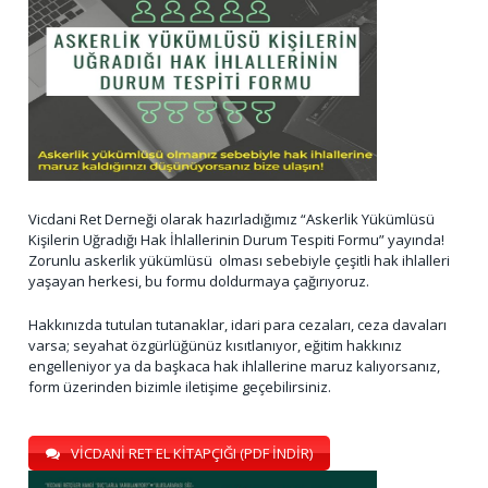
Vicdani Ret Derneği olarak hazırladığımız “Askerlik Yükümlüsü
Kişilerin Uğradığı Hak İhlallerinin Durum Tespiti Formu” yayında!
Zorunlu askerlik yükümlüsü olması sebebiyle çeşitli hak ihlalleri
yaşayan herkesi, bu formu doldurmaya çağırıyoruz.
Hakkınızda tutulan tutanaklar, idari para cezaları, ceza davaları
varsa; seyahat özgürlüğünüz kısıtlanıyor, eğitim hakkınız
engelleniyor ya da başkaca hak ihlallerine maruz kalıyorsanız,
form üzerinden bizimle iletişime geçebilirsiniz.
VİCDANİ RET EL KİTAPÇIĞI (PDF İNDİR)