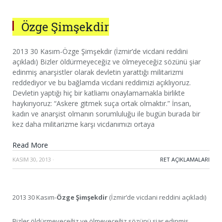
Özge Şimşekdir
2013 30 Kasım-Özge Şimşekdir (İzmir’de vicdani reddini
açıkladı) Bizler öldürmeyeceğiz ve ölmeyeceğiz sözünü şiar
edinmiş anarşistler olarak devletin yarattığı militarizmi
reddediyor ve bu bağlamda vicdani reddimizi açıklıyoruz.
Devletin yaptığı hiç bir katliamı onaylamamakla birlikte
haykırıyoruz: “Askere gitmek suça ortak olmaktır.” İnsan,
kadın ve anarşist olmanın sorumluluğu ile bugün burada bir
kez daha militarizme karşı vicdanımızı ortaya
Read More
KASIM 30, 2013
·
RET AÇIKLAMALARI
2013 30 Kasım-
Özge Şimşekdir
(İzmir’de vicdani reddini açıkladı)
Bizler öldürmeyeceğiz ve ölmeyeceğiz sözünü şiar edinmiş