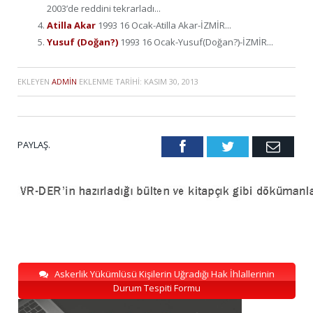
2003’de reddini tekrarladı...
Atilla Akar
1993 16 Ocak-Atilla Akar-İZMİR...
Yusuf (Doğan?)
1993 16 Ocak-Yusuf(Doğan?)-İZMİR...
EKLEYEN
ADMIN
EKLENME TARIHI:
KASIM 30, 2013
PAYLAŞ.
Facebook
Twitter
Emai
Askerlik Yükümlüsü Kişilerin Uğradığı Hak İhlallerinin
Durum Tespiti Formu