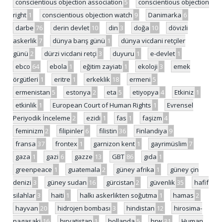
conscientious objection association
5
conscientious objection
right
1
conscientious objection watch
9
Danimarka
6
darbe
76
derin devlet
10
din
3
doğa
10
dövizli
askerlik
7
dünya barış günü
1
dünya vicdani retçiler
günü
2
dürzi vicdani retçi
3
duyuru
1
e-devlet
1
ebco
64
ebola
1
eğitim zayiatı
1
ekoloji
3
emek
örgütleri
1
eritre
1
erkeklik
18
ermeni
5
ermenistan
5
estonya
2
eta
5
etiyopya
4
Etkiniz
1
etkinlik
1
European Court of Human Rights
1
Evrensel
Periyodik İnceleme
2
ezidi
1
fas
1
faşizm
4
feminizm
2
filipinler
6
filistin
36
Finlandiya
9
fransa
37
frontex
1
garnizon kent
1
gayrimüslim
7
gaza
1
gazi
6
gazze
13
GBT
86
gıda
1
greenpeace
1
guatemala
2
güney afrika
1
güney çin
denizi
3
güney sudan
16
gürcistan
2
güvenlik
35
hafif
silahlar
3
haiti
1
halkı askerlikten soğutma
1
hamas
2
hayvan
20
hidrojen bombası
3
hindistan
12
hirosima-
nagasaki
16
hırvatistan
1
hollanda
5
hrw
31
Human