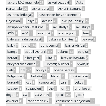
askere kötü muamele
55
askeri cezaevi
4
Askeri
Harcamalar
92
askeri yargı
17
Askerlik Kanunu
1
askersiz lefkoşa
5
Association for Conscientious
Objection
1
asya
1
avrupa
41
avrupa konseyi
26
Avrupa Vicdani Ret Bürosu
2
avustralya
5
avusturya
2
AYİM
1
AYM
14
ayrımcılık
1
azerbaycan
8
bae
2
bahçeşehir üniversitesi
1
bakanlar komitesi
4
bakaya
8
baltık
7
barış
174
barış gemisi
1
basra körfezi
5
batoça
1
Bedelli Askerlik
114
belarus
13
belçika
6
beraat
1
biber gazı
8
BİKG
1
bireysel başvuru
2
bireysel silahlanma
71
Birleşmiş Milletler
2
biyolojik
silah
1
bm
172
bolivya
2
bosna hersek
2
Bulgaristan
3
bulletin
14
bülten
11
burkina faso
1
burundi
2
çad
1
campaign
5
çarşı
1
çekya
1
cezaevi
1
cezaevleri
6
chp
1
çin
35
çınar koçgiri
doğan
3
CO
1
CO Watch
2
çocuk
150
Çocuk
askerler
45
connection e.V
7
conscientious objection
16