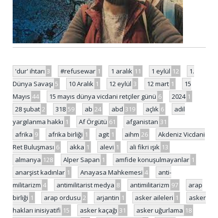
'dur' ihtarı
3
#refusewar
1
1 aralık
11
1 eylül
12
1.
Dünya Savaşı
5
10 Aralık
1
12 eylül
3
12 mart
1
15
Mayıs
44
15 mayıs dünya vicdani retçiler günü
6
2024
1
28 şubat
2
318
59
ab
24
abd
319
açlık
6
adil
yargılanma hakkı
1
Af Örgütü
61
afganistan
31
afrika
9
afrika birliği
1
agit
1
aihm
26
Akdeniz Vicdani
Ret Buluşması
6
akka
1
alevi
1
ali fikri ışık
13
almanya
128
Alper Sapan
1
amfide konuşulmayanlar
1
anarşist kadınlar
1
Anayasa Mahkemesi
4
anti-
militarizm
4
antimilitarist medya
8
antimilitarizm
97
arap
birliği
1
arap ordusu
2
arjantin
1
asker aileleri
1
asker
hakları inisiyatifi
15
asker kaçağı
31
asker uğurlama
18