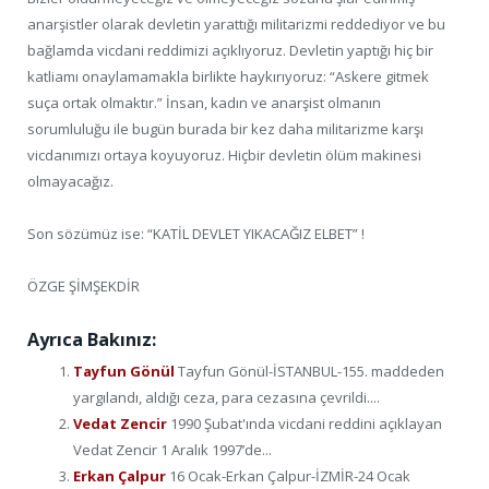
anarşistler olarak devletin yarattığı militarizmi reddediyor ve bu
bağlamda vicdani reddimizi açıklıyoruz. Devletin yaptığı hiç bir
katliamı onaylamamakla birlikte haykırıyoruz: “Askere gitmek
suça ortak olmaktır.” İnsan, kadın ve anarşist olmanın
sorumluluğu ile bugün burada bir kez daha militarizme karşı
vicdanımızı ortaya koyuyoruz. Hiçbir devletin ölüm makinesi
olmayacağız.
Son sözümüz ise: “KATİL DEVLET YIKACAĞIZ ELBET” !
ÖZGE ŞİMŞEKDİR
Ayrıca Bakınız:
Tayfun Gönül
Tayfun Gönül-İSTANBUL-155. maddeden
yargılandı, aldığı ceza, para cezasına çevrildi....
Vedat Zencir
1990 Şubat'ında vicdani reddini açıklayan
Vedat Zencir 1 Aralık 1997’de...
Erkan Çalpur
16 Ocak-Erkan Çalpur-İZMİR-24 Ocak