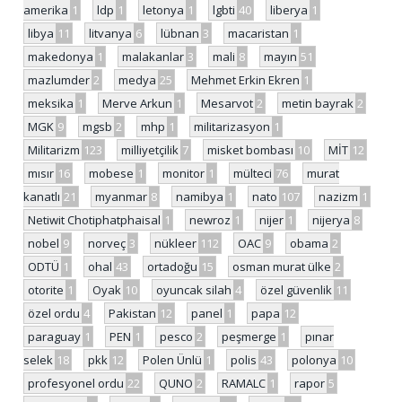
amerika
1
ldp
1
letonya
1
lgbti
40
liberya
1
libya
11
litvanya
6
lübnan
3
macaristan
1
makedonya
1
malakanlar
3
mali
8
mayın
51
mazlumder
2
medya
25
Mehmet Erkin Ekren
1
meksika
1
Merve Arkun
1
Mesarvot
2
metin bayrak
2
MGK
9
mgsb
2
mhp
1
militarizasyon
1
Militarizm
123
milliyetçilik
7
misket bombası
10
MİT
12
mısır
16
mobese
1
monitor
1
mülteci
76
murat
kanatlı
21
myanmar
8
namibya
1
nato
107
nazizm
1
Netiwit Chotiphatphaisal
1
newroz
1
nijer
1
nijerya
8
nobel
9
norveç
3
nükleer
112
OAC
9
obama
2
ODTÜ
1
ohal
43
ortadoğu
15
osman murat ülke
2
otorite
1
Oyak
10
oyuncak silah
4
özel güvenlik
11
özel ordu
4
Pakistan
12
panel
1
papa
12
paraguay
1
PEN
1
pesco
2
peşmerge
1
pınar
selek
18
pkk
12
Polen Ünlü
1
polis
43
polonya
10
profesyonel ordu
22
QUNO
2
RAMALC
1
rapor
5