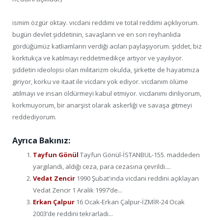
ismim özgür oktay. vicdani reddimi ve total reddimi açıklıyorum.
bugün devlet şiddetinin, savaşların ve en son reyhanlıda
gördüğümüz katliamların verdiği acıları paylaşıyorum. şiddet, biz
korktukça ve katılmayı reddetmedikçe artıyor ve yayılıyor.
şiddetin ideolojisi olan militarizm okulda, şirkette de hayatımıza
giriyor, korku ve itaat ile vicdanı yok ediyor. vicdanım ölüme
atılmayı ve insan öldürmeyi kabul etmiyor. vicdanımı dinliyorum,
korkmuyorum, bir anarşist olarak askerliği ve savaşa gitmeyi
reddediyorum.
Ayrıca Bakınız:
Tayfun Gönül
Tayfun Gönül-İSTANBUL-155. maddeden
yargılandı, aldığı ceza, para cezasına çevrildi....
Vedat Zencir
1990 Şubat'ında vicdani reddini açıklayan
Vedat Zencir 1 Aralık 1997’de...
Erkan Çalpur
16 Ocak-Erkan Çalpur-İZMİR-24 Ocak
2003’de reddini tekrarladı...