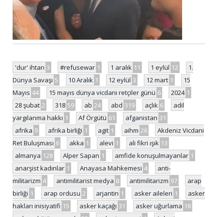
'dur' ihtarı
3
#refusewar
1
1 aralık
11
1 eylül
12
1.
Dünya Savaşı
5
10 Aralık
1
12 eylül
3
12 mart
1
15
Mayıs
44
15 mayıs dünya vicdani retçiler günü
6
2024
1
28 şubat
2
318
59
ab
24
abd
319
açlık
6
adil
yargılanma hakkı
1
Af Örgütü
61
afganistan
31
afrika
9
afrika birliği
1
agit
1
aihm
26
Akdeniz Vicdani
Ret Buluşması
6
akka
1
alevi
1
ali fikri ışık
13
almanya
128
Alper Sapan
1
amfide konuşulmayanlar
1
anarşist kadınlar
1
Anayasa Mahkemesi
4
anti-
militarizm
4
antimilitarist medya
8
antimilitarizm
97
arap
birliği
1
arap ordusu
2
arjantin
1
asker aileleri
1
asker
hakları inisiyatifi
15
asker kaçağı
31
asker uğurlama
18