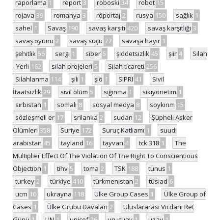
raporlama
1
report
3
roboski
34
robot
15
rojava
39
romanya
3
röportaj
2
rusya
150
sağlık
1
sahel
1
Savaş
190
savaş karşıtı
420
savaş karşıtlığı
3
savaş oyunu
2
savaş suçu
77
savaşa hayır
1
şehitlik
56
sergi
1
siber
5
şiddetsizlik
45
şiir
4
Silah
- Yerli
162
silah projeleri
5
Silah ticareti
256
Silahlanma
114
şili
1
şiö
1
SIPRI
41
Sivil
İtaatsizlik
29
sivil ölüm
5
sığınma
1
sıkıyönetim
1
sırbistan
1
somali
8
sosyal medya
8
soykırım
15
sözleşmeli er
17
srilanka
2
sudan
12
Şüpheli Asker
Ölümleri
358
Suriye
172
Suruç Katliamı
1
suudi
arabistan
45
tayland
16
tayvan
4
tck 318
1
The
Multiplier Effect Of The Violation Of The Right To Conscientious
Objection
1
tihv
5
toma
2
TSK
188
tunus
1
turkey
2
türkiye
410
türkmenistan
2
tüsiad
6
ucm
10
ukrayna
118
Ulke Group Cases
1
Ülke Group of
Cases
1
Ülke Grubu Davaları
2
Uluslararası Vicdani Ret
Günü
1
UN
1
unicef
26
uruguay
1
uzay
1