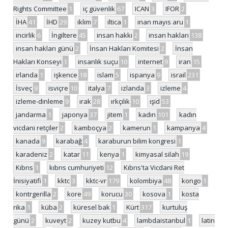
Rights Committee
1
iç güvenlik
67
ICAN
3
IFOR
2
İHA
41
İHD
29
iklim
7
iltica
1
inan mayıs aru
1
incirlik
6
İngiltere
45
insan hakkı
2
insan hakları
138
insan hakları günü
2
İnsan Hakları Komitesi
2
İnsan
Hakları Konseyi
1
insanlık suçu
10
internet
9
iran
15
irlanda
1
işkence
18
islam
5
ispanya
9
israil
231
İsveç
9
isviçre
10
italya
7
izlanda
3
izleme
4
izleme-dinleme
9
ırak
28
ırkçılık
10
ışid
53
jandarma
1
japonya
37
jitem
1
kadın
101
kadın
vicdani retçiler
2
kamboçya
2
kamerun
1
kampanya
4
kanada
9
karabağ
4
karaburun bilim kongresi
1
karadeniz
2
katar
11
kenya
1
kimyasal silah
19
Kıbrıs
1
kıbrıs cumhuriyeti
12
Kıbrıs'ta Vicdani Ret
İnisiyatifi
1
kktc
3
kktc-vr
179
kolombiya
48
kongo
1
kontrgerilla
2
kore
49
korucu
30
kosova
1
kosta
rika
1
küba
2
küresel bak
1
Kürt
317
kurtuluş
günü
2
kuveyt
2
kuzey kutbu
4
lambdaistanbul
1
latin