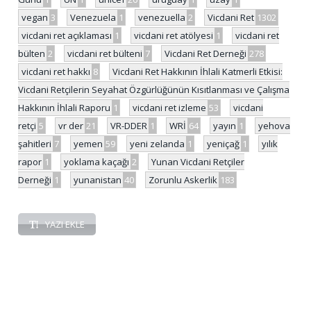
vegan
3
Venezuela
1
venezuella
2
Vicdani Ret
1302
vicdani ret açıklaması
1
vicdani ret atölyesi
1
vicdani ret
bülten
2
vicdani ret bülteni
7
Vicdani Ret Derneği
278
vicdani ret hakkı
8
Vicdani Ret Hakkının İhlali Katmerli Etkisi:
Vicdani Retçilerin Seyahat Özgürlüğünün Kısıtlanması ve Çalışma
Hakkının İhlali Raporu
1
vicdani ret izleme
53
vicdani
retçi
5
vr der
21
VR-DDER
1
WRİ
64
yayın
1
yehova
şahitleri
7
yemen
59
yeni zelanda
1
yeniçağ
1
yılık
rapor
1
yoklama kaçağı
2
Yunan Vicdani Retçiler
Derneği
1
yunanistan
40
Zorunlu Askerlik
183
YAZI EKLE