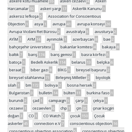
askere kötü muamele
55
askeri cezaevi
4
Askeri
Harcamalar
92
askeri yargı
17
Askerlik Kanunu
1
askersiz lefkoşa
5
Association for Conscientious
Objection
1
asya
1
avrupa
41
avrupa konseyi
26
Avrupa Vicdani Ret Bürosu
2
avustralya
5
avusturya
2
AYİM
1
AYM
14
ayrımcılık
1
azerbaycan
8
bae
2
bahçeşehir üniversitesi
1
bakanlar komitesi
4
bakaya
8
baltık
7
barış
174
barış gemisi
1
basra körfezi
5
batoça
1
Bedelli Askerlik
114
belarus
13
belçika
6
beraat
1
biber gazı
8
BİKG
1
bireysel başvuru
2
bireysel silahlanma
71
Birleşmiş Milletler
2
biyolojik
silah
1
bm
172
bolivya
2
bosna hersek
2
Bulgaristan
3
bulletin
14
bülten
11
burkina faso
1
burundi
2
çad
1
campaign
5
çarşı
1
çekya
1
cezaevi
1
cezaevleri
6
chp
1
çin
35
çınar koçgiri
doğan
3
CO
1
CO Watch
2
çocuk
150
Çocuk
askerler
45
connection e.V
7
conscientious objection
16
conscientious objection association
5
conscientious objection