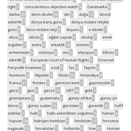
right
1
conscientious objection watch
9
Danimarka
6
darbe
76
derin devlet
10
din
3
doğa
10
dövizli
askerlik
7
dünya barış günü
1
dünya vicdani retçiler
günü
2
dürzi vicdani retçi
3
duyuru
1
e-devlet
1
ebco
64
ebola
1
eğitim zayiatı
1
ekoloji
3
emek
örgütleri
1
eritre
1
erkeklik
18
ermeni
5
ermenistan
5
estonya
2
eta
5
etiyopya
4
Etkiniz
1
etkinlik
1
European Court of Human Rights
1
Evrensel
Periyodik İnceleme
2
ezidi
1
fas
1
faşizm
4
feminizm
2
filipinler
6
filistin
36
Finlandiya
9
fransa
37
frontex
1
garnizon kent
1
gayrimüslim
7
gaza
1
gazi
6
gazze
13
GBT
86
gıda
1
greenpeace
1
guatemala
2
güney afrika
1
güney çin
denizi
3
güney sudan
16
gürcistan
2
güvenlik
35
hafif
silahlar
3
haiti
1
halkı askerlikten soğutma
1
hamas
2
hayvan
20
hidrojen bombası
3
hindistan
12
hirosima-
nagasaki
15
hırvatistan
1
hollanda
5
hrw
31
Human