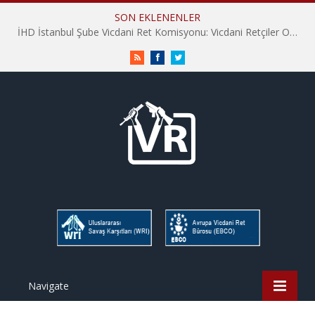
SON EKLENENLER
İHD İstanbul Şube Vicdani Ret Komisyonu: Vicdani Retçiler Olarak Destek İçin Buradayız!
RSS
Facebook
Twitter
Navigate