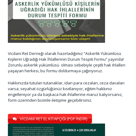
Vicdani Ret Derneği olarak hazırladığımız “Askerlik Yükümlüsü
Kişilerin Uğradığı Hak İhlallerinin Durum Tespiti Formu” yayında!
Zorunlu askerlik yükümlüsü olması sebebiyle çeşitli hak ihlalleri
yaşayan herkesi, bu formu doldurmaya çağırıyoruz.
Hakkınızda tutulan tutanaklar, idari para cezaları, ceza davaları
varsa; seyahat özgürlüğünüz kısıtlanıyor, eğitim hakkınız
engelleniyor ya da başkaca hak ihlallerine maruz kalıyorsanız,
form üzerinden bizimle iletişime geçebilirsiniz.
VİCDANİ RET EL KİTAPÇIĞI (PDF İNDİR)