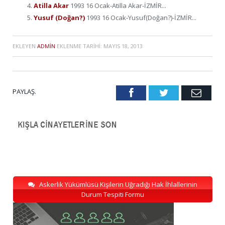
Atilla Akar
1993 16 Ocak-Atilla Akar-İZMİR...
Yusuf (Doğan?)
1993 16 Ocak-Yusuf(Doğan?)-İZMİR...
EKLEYEN
ADMIN
EKLENME TARIHI:
MAYIS 18, 2013
PAYLAŞ.
Facebook
Twitter
Emai
Askerlik Yükümlüsü Kişilerin Uğradığı Hak İhlallerinin
Durum Tespiti Formu