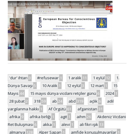
'dur' ihtarı
3
#refusewar
1
1 aralık
11
1 eylül
12
1.
Dünya Savaşı
5
10 Aralık
1
12 eylül
3
12 mart
1
15
Mayıs
44
15 mayıs dünya vicdani retçiler günü
6
2024
1
28 şubat
2
318
59
ab
24
abd
319
açlık
6
adil
yargılanma hakkı
1
Af Örgütü
61
afganistan
31
afrika
9
afrika birliği
1
agit
1
aihm
26
Akdeniz Vicdani
Ret Buluşması
6
akka
1
alevi
1
ali fikri ışık
13
almanya
128
Alper Sapan
1
amfide konuşulmayanlar
1