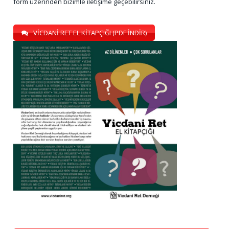
form üzerinden bizimle iletişime geçebilirsiniz.
VİCDANİ RET EL KİTAPÇIĞI (PDF İNDİR)