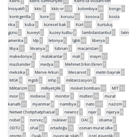
Kıbrıs
1
kıbrıs cumhuriyeti
12
Kıbrıs'ta Vicdani Ret
İnisiyatifi
1
kktc
3
kktc-vr
179
kolombiya
48
kongo
1
kontrgerilla
2
kore
49
korucu
30
kosova
1
kosta
rika
1
küba
2
küresel bak
1
Kürt
317
kurtuluş
günü
2
kuveyt
2
kuzey kutbu
4
lambdaistanbul
1
latin
amerika
1
ldp
1
letonya
1
lgbti
40
liberya
1
libya
11
litvanya
6
lübnan
3
macaristan
1
makedonya
1
malakanlar
3
mali
8
mayın
51
mazlumder
2
medya
25
Mehmet Erkin Ekren
1
meksika
1
Merve Arkun
1
Mesarvot
2
metin bayrak
2
MGK
9
mgsb
2
mhp
1
militarizasyon
1
Militarizm
123
milliyetçilik
7
misket bombası
10
MİT
12
mısır
16
mobese
1
monitor
1
mülteci
76
murat
kanatlı
21
myanmar
8
namibya
1
nato
107
nazizm
1
Netiwit Chotiphatphaisal
1
newroz
1
nijer
1
nijerya
8
nobel
9
norveç
3
nükleer
112
OAC
9
obama
2
ODTÜ
1
ohal
43
ortadoğu
15
osman murat ülke
2
otorite
1
Oyak
10
oyuncak silah
4
özel güvenlik
11