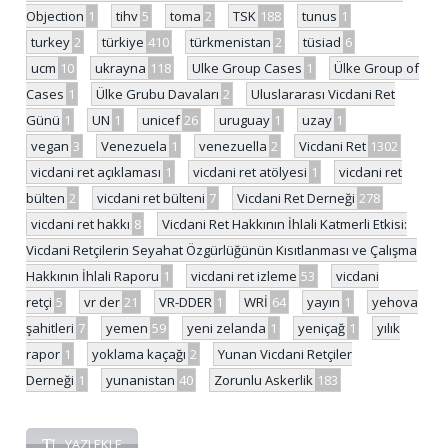
Objection
1
tihv
5
toma
2
TSK
188
tunus
1
turkey
2
türkiye
410
türkmenistan
2
tüsiad
6
ucm
10
ukrayna
118
Ulke Group Cases
1
Ülke Group of
Cases
1
Ülke Grubu Davaları
2
Uluslararası Vicdani Ret
Günü
1
UN
1
unicef
26
uruguay
1
uzay
1
vegan
3
Venezuela
1
venezuella
2
Vicdani Ret
1302
vicdani ret açıklaması
1
vicdani ret atölyesi
1
vicdani ret
bülten
2
vicdani ret bülteni
7
Vicdani Ret Derneği
278
vicdani ret hakkı
8
Vicdani Ret Hakkının İhlali Katmerli Etkisi:
Vicdani Retçilerin Seyahat Özgürlüğünün Kısıtlanması ve Çalışma
Hakkının İhlali Raporu
1
vicdani ret izleme
53
vicdani
retçi
5
vr der
21
VR-DDER
1
WRİ
64
yayın
1
yehova
şahitleri
7
yemen
59
yeni zelanda
1
yeniçağ
1
yılık
rapor
1
yoklama kaçağı
2
Yunan Vicdani Retçiler
Derneği
1
yunanistan
40
Zorunlu Askerlik
183
YAZI EKLE