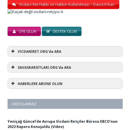
Vicdani Ret Hakkı ve Hakkın Kullanılması – Davut Erkan
ÜYE OLUN
DESTEK OLUN
VİCDANİRET.ORG'da ARA
SAVASKARSİTLARİ.ORG'da ARA
HABERLERE ABONE OLUN
VIDEOLARIMIZ
Yeniçağ Güncel’de Avrupa Vicdani Retçiler Bürosu EBCO’nun
2023 Raporu Konuşuldu (Video)