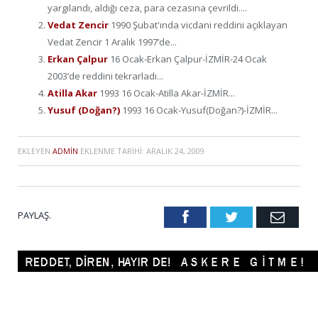
yargılandı, aldığı ceza, para cezasına çevrildi....
Vedat Zencir
1990 Şubat'ında vicdani reddini açıklayan
Vedat Zencir 1 Aralık 1997’de...
Erkan Çalpur
16 Ocak-Erkan Çalpur-İZMİR-24 Ocak
2003’de reddini tekrarladı...
Atilla Akar
1993 16 Ocak-Atilla Akar-İZMİR...
Yusuf (Doğan?)
1993 16 Ocak-Yusuf(Doğan?)-İZMİR...
EKLEYEN
ADMIN
EKLENME TARIHI:
ARALIK 24, 2009
PAYLAŞ.
Facebook
Twitter
Emai