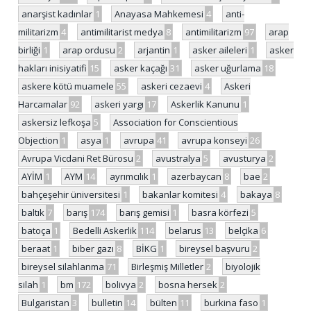
anarşist kadınlar
1
Anayasa Mahkemesi
4
anti-
militarizm
4
antimilitarist medya
8
antimilitarizm
97
arap
birliği
1
arap ordusu
2
arjantin
1
asker aileleri
1
asker
hakları inisiyatifi
15
asker kaçağı
31
asker uğurlama
18
askere kötü muamele
55
askeri cezaevi
4
Askeri
Harcamalar
92
askeri yargı
17
Askerlik Kanunu
1
askersiz lefkoşa
5
Association for Conscientious
Objection
1
asya
1
avrupa
41
avrupa konseyi
26
Avrupa Vicdani Ret Bürosu
2
avustralya
5
avusturya
2
AYİM
1
AYM
14
ayrımcılık
1
azerbaycan
8
bae
2
bahçeşehir üniversitesi
1
bakanlar komitesi
4
bakaya
8
baltık
7
barış
174
barış gemisi
1
basra körfezi
5
batoça
1
Bedelli Askerlik
114
belarus
13
belçika
6
beraat
1
biber gazı
8
BİKG
1
bireysel başvuru
2
bireysel silahlanma
71
Birleşmiş Milletler
2
biyolojik
silah
1
bm
172
bolivya
2
bosna hersek
2
Bulgaristan
3
bulletin
14
bülten
11
burkina faso
1