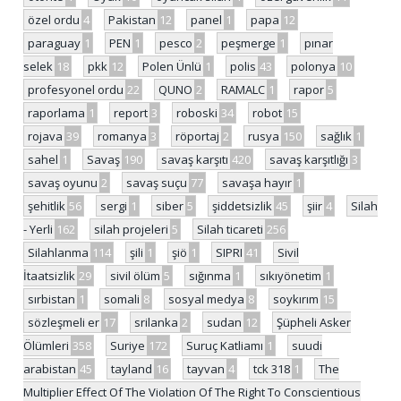
özel ordu
4
Pakistan
12
panel
1
papa
12
paraguay
1
PEN
1
pesco
2
peşmerge
1
pınar
selek
18
pkk
12
Polen Ünlü
1
polis
43
polonya
10
profesyonel ordu
22
QUNO
2
RAMALC
1
rapor
5
raporlama
1
report
3
roboski
34
robot
15
rojava
39
romanya
3
röportaj
2
rusya
150
sağlık
1
sahel
1
Savaş
190
savaş karşıtı
420
savaş karşıtlığı
3
savaş oyunu
2
savaş suçu
77
savaşa hayır
1
şehitlik
56
sergi
1
siber
5
şiddetsizlik
45
şiir
4
Silah
- Yerli
162
silah projeleri
5
Silah ticareti
256
Silahlanma
114
şili
1
şiö
1
SIPRI
41
Sivil
İtaatsizlik
29
sivil ölüm
5
sığınma
1
sıkıyönetim
1
sırbistan
1
somali
8
sosyal medya
8
soykırım
15
sözleşmeli er
17
srilanka
2
sudan
12
Şüpheli Asker
Ölümleri
358
Suriye
172
Suruç Katliamı
1
suudi
arabistan
45
tayland
16
tayvan
4
tck 318
1
The
Multiplier Effect Of The Violation Of The Right To Conscientious