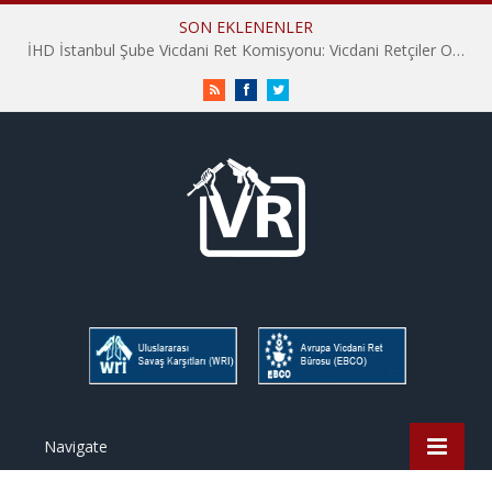
SON EKLENENLER
İHD İstanbul Şube Vicdani Ret Komisyonu: Vicdani Retçiler Olarak Destek İçin Buradayız!
RSS
Facebook
Twitter
Navigate