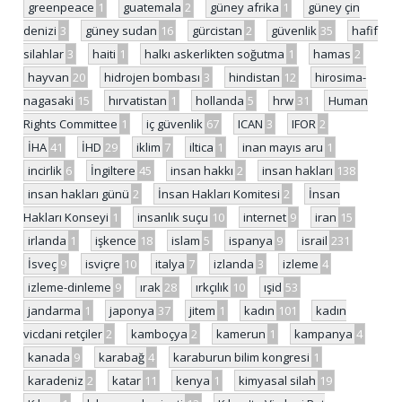
greenpeace
1
guatemala
2
güney afrika
1
güney çin
denizi
3
güney sudan
16
gürcistan
2
güvenlik
35
hafif
silahlar
3
haiti
1
halkı askerlikten soğutma
1
hamas
2
hayvan
20
hidrojen bombası
3
hindistan
12
hirosima-
nagasaki
15
hırvatistan
1
hollanda
5
hrw
31
Human
Rights Committee
1
iç güvenlik
67
ICAN
3
IFOR
2
İHA
41
İHD
29
iklim
7
iltica
1
inan mayıs aru
1
incirlik
6
İngiltere
45
insan hakkı
2
insan hakları
138
insan hakları günü
2
İnsan Hakları Komitesi
2
İnsan
Hakları Konseyi
1
insanlık suçu
10
internet
9
iran
15
irlanda
1
işkence
18
islam
5
ispanya
9
israil
231
İsveç
9
isviçre
10
italya
7
izlanda
3
izleme
4
izleme-dinleme
9
ırak
28
ırkçılık
10
ışid
53
jandarma
1
japonya
37
jitem
1
kadın
101
kadın
vicdani retçiler
2
kamboçya
2
kamerun
1
kampanya
4
kanada
9
karabağ
4
karaburun bilim kongresi
1
karadeniz
2
katar
11
kenya
1
kimyasal silah
19