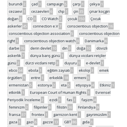
burundi
2
çad
1
campaign
5
çarşı
1
çekya
1
cezaevi
1
cezaevleri
6
chp
1
çin
35
çınar koçgiri
doğan
3
CO
1
CO Watch
2
çocuk
150
Çocuk
askerler
45
connection e.V
7
conscientious objection
16
conscientious objection association
5
conscientious objection
right
1
conscientious objection watch
9
Danimarka
6
darbe
76
derin devlet
10
din
3
doğa
10
dövizli
askerlik
7
dünya barış günü
1
dünya vicdani retçiler
günü
2
dürzi vicdani retçi
3
duyuru
1
e-devlet
1
ebco
64
ebola
1
eğitim zayiatı
1
ekoloji
3
emek
örgütleri
1
eritre
1
erkeklik
18
ermeni
5
ermenistan
5
estonya
2
eta
5
etiyopya
4
Etkiniz
1
etkinlik
1
European Court of Human Rights
1
Evrensel
Periyodik İnceleme
2
ezidi
1
fas
1
faşizm
4
feminizm
2
filipinler
6
filistin
36
Finlandiya
9
fransa
37
frontex
1
garnizon kent
1
gayrimüslim
7
gaza
1
gazi
6
gazze
13
GBT
86
gıda
1