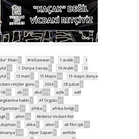
'dur' ihtarı
3
#refusewar
1
1 aralık
11
1
ylül
12
1. Dünya Savaşı
5
10 Aralık
1
12
ylül
3
12 mart
1
15 Mayıs
44
15 mayıs dünya
icdani retçiler günü
6
2024
1
28 şubat
2
318
59
ab
24
abd
319
açlık
6
adil
argılanma hakkı
1
Af Örgütü
61
afganistan
31
afrika
9
afrika birliği
1
agit
1
aihm
26
Akdeniz Vicdani Ret
uluşması
6
akka
1
alevi
1
ali fikri ışık
13
almanya
128
Alper Sapan
1
amfide