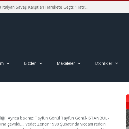
Hiroşima’nın 81. Yılında İtalyan Savaş Karşıtları Harekete Geçti: “Hatırlamak yeterli değil”
em
Bizden
Makaleler
Etkinlikler
nliği) Ayrıca bakınız: Tayfun Gönül Tayfun Gönül-İSTANBUL-
ına çevrildi…. Vedat Zencir 1990 Şubat’ında vicdani reddini