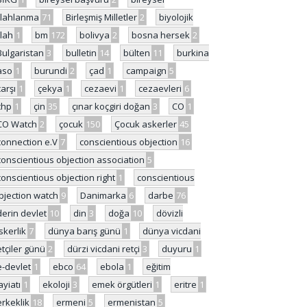
ilahlanma
71
Birleşmiş Milletler
2
biyolojik
ilah
1
bm
172
bolivya
2
bosna hersek
2
Bulgaristan
3
bulletin
14
bülten
11
burkina
aso
1
burundi
2
çad
1
campaign
5
çarşı
1
çekya
1
cezaevi
1
cezaevleri
6
chp
1
çin
35
çınar koçgiri doğan
3
CO
1
CO Watch
2
çocuk
150
Çocuk askerler
45
connection e.V
7
conscientious objection
16
conscientious objection association
5
conscientious objection right
1
conscientious
bjection watch
9
Danimarka
6
darbe
76
derin devlet
10
din
3
doğa
10
dövizli
skerlik
7
dünya barış günü
1
dünya vicdani
etçiler günü
2
dürzi vicdani retçi
3
duyuru
1
e-devlet
1
ebco
64
ebola
1
eğitim
ayiatı
1
ekoloji
3
emek örgütleri
1
eritre
1
erkeklik
18
ermeni
5
ermenistan
5