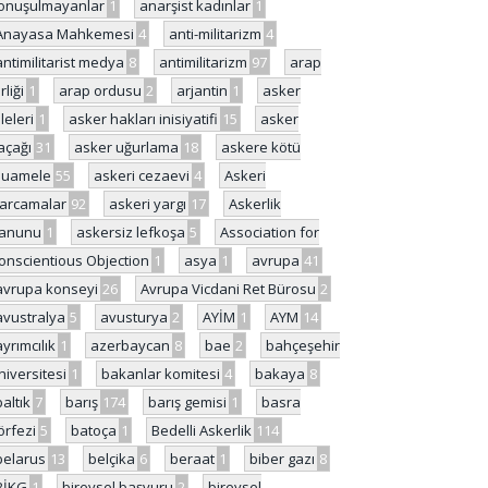
onuşulmayanlar
1
anarşist kadınlar
1
Anayasa Mahkemesi
4
anti-militarizm
4
antimilitarist medya
8
antimilitarizm
97
arap
rliği
1
arap ordusu
2
arjantin
1
asker
ileleri
1
asker hakları inisiyatifi
15
asker
açağı
31
asker uğurlama
18
askere kötü
uamele
55
askeri cezaevi
4
Askeri
arcamalar
92
askeri yargı
17
Askerlik
anunu
1
askersiz lefkoşa
5
Association for
onscientious Objection
1
asya
1
avrupa
41
avrupa konseyi
26
Avrupa Vicdani Ret Bürosu
2
avustralya
5
avusturya
2
AYİM
1
AYM
14
ayrımcılık
1
azerbaycan
8
bae
2
bahçeşehir
niversitesi
1
bakanlar komitesi
4
bakaya
8
baltık
7
barış
174
barış gemisi
1
basra
örfezi
5
batoça
1
Bedelli Askerlik
114
belarus
13
belçika
6
beraat
1
biber gazı
8
BİKG
1
bireysel başvuru
2
bireysel