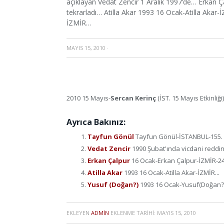
açıklayan Vedat Zencir 1 Aralık 1997’de… Erkan 
tekrarladı… Atilla Akar 1993 16 Ocak-Atilla Ak
İZMİR…
MAYIS 15, 2010
·
2010 15 Mayıs-
Sercan Kerinç
(İST. 15 Mayıs Etkinliği)
Ayrıca Bakınız:
Tayfun Gönül
Tayfun Gönül-İSTANBUL-155. ma
Vedat Zencir
1990 Şubat'ında vicdani reddini
Erkan Çalpur
16 Ocak-Erkan Çalpur-İZMİR-24 
Atilla Akar
1993 16 Ocak-Atilla Akar-İZMİR...
Yusuf (Doğan?)
1993 16 Ocak-Yusuf(Doğan?)
EKLEYEN
ADMIN
EKLENME TARIHI:
MAYIS 15, 2010