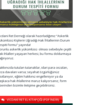
icdani Ret Derneği olarak hazırladığımız “Askerlik
ükümlüsü Kişilerin Uğradığı Hak İhlallerinin Durum
espiti Formu” yayında!
orunlu askerlik yükümlüsü olması sebebiyle çeşitli
ak ihlalleri yaşayan herkesi, bu formu doldurmaya
ağırıyoruz.
akkınızda tutulan tutanaklar, idari para cezaları,
eza davaları varsa; seyahat özgürlüğünüz
ısıtlanıyor, eğitim hakkınız engelleniyor ya da
aşkaca hak ihlallerine maruz kalıyorsanız, form
zerinden bizimle iletişime geçebilirsiniz.
VİCDANİ RET EL KİTAPÇIĞI (PDF İNDİR)