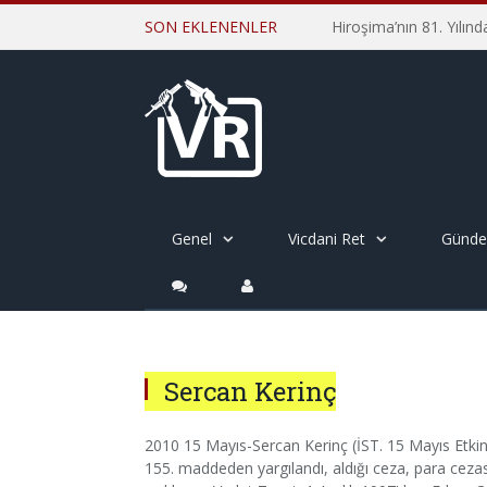
SON EKLENENLER
Genel
Vicdani Ret
Günd
Sercan Kerinç
2010 15 Mayıs-Sercan Kerinç (İST. 15 Mayıs Etki
155. maddeden yargılandı, aldığı ceza, para cezas