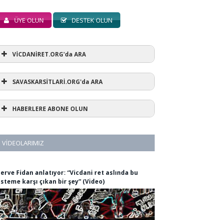
ÜYE OLUN
DESTEK OLUN
VİCDANİRET.ORG'da ARA
SAVASKARSİTLARİ.ORG'da ARA
HABERLERE ABONE OLUN
VIDEOLARIMIZ
erve Fidan anlatıyor: “Vicdani ret aslında bu
isteme karşı çıkan bir şey” (Video)