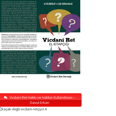
Vicdani Ret Hakkı ve Hakkın Kullanılması –
Davut Erkan