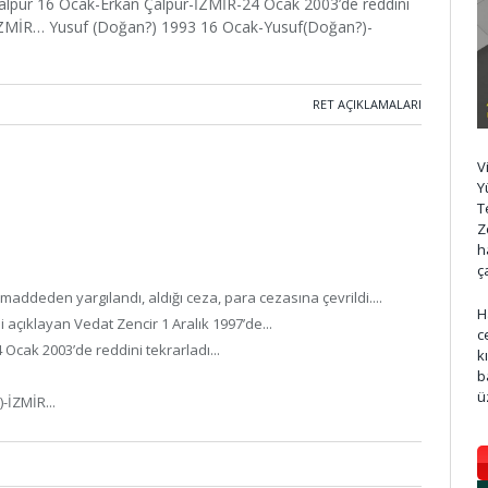
Çalpur 16 Ocak-Erkan Çalpur-İZMİR-24 Ocak 2003’de reddini
ar-İZMİR… Yusuf (Doğan?) 1993 16 Ocak-Yusuf(Doğan?)-
RET AÇIKLAMALARI
V
Y
T
Z
h
ç
ddeden yargılandı, aldığı ceza, para cezasına çevrildi....
H
 açıklayan Vedat Zencir 1 Aralık 1997’de...
c
Ocak 2003’de reddini tekrarladı...
k
b
ü
-İZMİR...