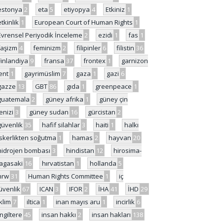
estonya
2
eta
5
etiyopya
4
Etkiniz
1
etkinlik
1
European Court of Human Rights
1
Evrensel Periyodik İnceleme
2
ezidi
1
fas
1
faşizm
4
feminizm
2
filipinler
6
filistin
36
Finlandiya
9
fransa
37
frontex
1
garnizon
ent
1
gayrimüslim
7
gaza
1
gazi
6
gazze
13
GBT
86
gıda
1
greenpeace
1
guatemala
2
güney afrika
1
güney çin
enizi
3
güney sudan
16
gürcistan
2
güvenlik
35
hafif silahlar
3
haiti
1
halkı
skerlikten soğutma
1
hamas
2
hayvan
20
hidrojen bombası
3
hindistan
12
hirosima-
agasaki
16
hırvatistan
1
hollanda
5
hrw
31
Human Rights Committee
1
iç
üvenlik
67
ICAN
3
IFOR
2
İHA
41
İHD
29
iklim
7
iltica
1
inan mayıs aru
1
incirlik
6
İngiltere
45
insan hakkı
2
insan hakları
138