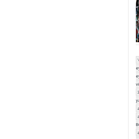
e
e
v
y
B