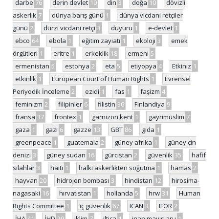
darbe
76
derin devlet
10
din
3
doğa
10
dövizli
askerlik
7
dünya barış günü
1
dünya vicdani retçiler
günü
2
dürzi vicdani retçi
3
duyuru
1
e-devlet
1
ebco
64
ebola
1
eğitim zayiatı
1
ekoloji
3
emek
örgütleri
1
eritre
1
erkeklik
18
ermeni
5
ermenistan
5
estonya
2
eta
5
etiyopya
4
Etkiniz
1
etkinlik
1
European Court of Human Rights
1
Evrensel
Periyodik İnceleme
2
ezidi
1
fas
1
faşizm
4
feminizm
2
filipinler
6
filistin
36
Finlandiya
9
fransa
37
frontex
1
garnizon kent
1
gayrimüslim
7
gaza
1
gazi
6
gazze
13
GBT
86
gıda
1
greenpeace
1
guatemala
2
güney afrika
1
güney çin
denizi
3
güney sudan
16
gürcistan
2
güvenlik
35
hafif
silahlar
3
haiti
1
halkı askerlikten soğutma
1
hamas
2
hayvan
20
hidrojen bombası
3
hindistan
12
hirosima-
nagasaki
16
hırvatistan
1
hollanda
5
hrw
31
Human
Rights Committee
1
iç güvenlik
67
ICAN
3
IFOR
2
İHA
41
İHD
29
iklim
7
iltica
1
inan mayıs aru
1