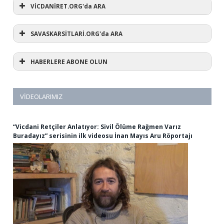
VİCDANİRET.ORG'da ARA
SAVASKARSİTLARİ.ORG'da ARA
HABERLERE ABONE OLUN
VIDEOLARIMIZ
“Vicdani Retçiler Anlatıyor: Sivil Ölüme Rağmen Varız
Buradayız” serisinin ilk videosu İnan Mayıs Aru Röportajı