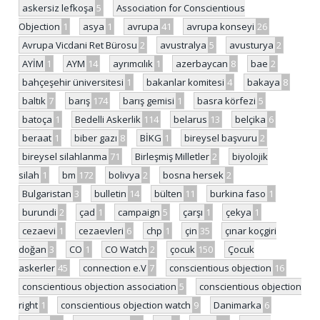
askersiz lefkoşa
5
Association for Conscientious
Objection
1
asya
1
avrupa
41
avrupa konseyi
26
Avrupa Vicdani Ret Bürosu
2
avustralya
5
avusturya
2
AYİM
1
AYM
14
ayrımcılık
1
azerbaycan
8
bae
2
bahçeşehir üniversitesi
1
bakanlar komitesi
4
bakaya
8
baltık
7
barış
174
barış gemisi
1
basra körfezi
5
batoça
1
Bedelli Askerlik
114
belarus
13
belçika
6
beraat
1
biber gazı
8
BİKG
1
bireysel başvuru
2
bireysel silahlanma
71
Birleşmiş Milletler
2
biyolojik
silah
1
bm
172
bolivya
2
bosna hersek
2
Bulgaristan
3
bulletin
14
bülten
11
burkina faso
1
burundi
2
çad
1
campaign
5
çarşı
1
çekya
1
cezaevi
1
cezaevleri
6
chp
1
çin
35
çınar koçgiri
doğan
3
CO
1
CO Watch
2
çocuk
150
Çocuk
askerler
45
connection e.V
7
conscientious objection
16
conscientious objection association
5
conscientious objection
right
1
conscientious objection watch
9
Danimarka
6