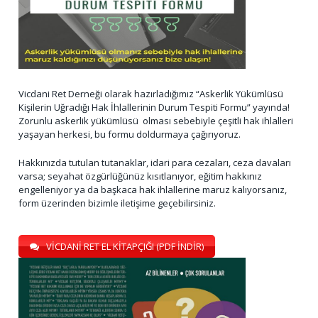
Vicdani Ret Derneği olarak hazırladığımız “Askerlik Yükümlüsü
Kişilerin Uğradığı Hak İhlallerinin Durum Tespiti Formu” yayında!
Zorunlu askerlik yükümlüsü olması sebebiyle çeşitli hak ihlalleri
yaşayan herkesi, bu formu doldurmaya çağırıyoruz.
Hakkınızda tutulan tutanaklar, idari para cezaları, ceza davaları
varsa; seyahat özgürlüğünüz kısıtlanıyor, eğitim hakkınız
engelleniyor ya da başkaca hak ihlallerine maruz kalıyorsanız,
form üzerinden bizimle iletişime geçebilirsiniz.
VİCDANİ RET EL KİTAPÇIĞI (PDF İNDİR)