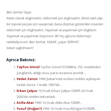
Ben Serhat Yaşar.
Asker olarak doğmadım, öldürmek için doğmadım. Elime silah alıp
bir toprak parçası için savaşmak, bana düşman gösterilen insanları
öldürmek için doğmadım. Yaşamak ve yaşatmak için doğdum.
Yaşamak ve yaşatmak istiyorum. Bir hiç uğruna öldürmeyi
reddediyorum. Ben Serhat, YAŞAR ; yaşar SERHAT.
Vatan sağolmasın!
Ayrıca Bakınız:
Tayfun Gönül
Tayfun Gönül-İSTANBUL-155. maddeden
yargılandı, aldığı ceza, para cezasına çevrildi....
Vedat Zencir
1990 Şubat'ında vicdani reddini açıklayan
Vedat Zencir 1 Aralık 1997’de...
Erkan Çalpur
16 Ocak-Erkan Çalpur-İZMİR-24 Ocak
2003’de reddini tekrarladı...
Atilla Akar
1993 16 Ocak-Atilla Akar-İZMİR...
Yusuf (Doğan?)
1993 16 Ocak-Yusuf(Doğan?)-İZMİR...