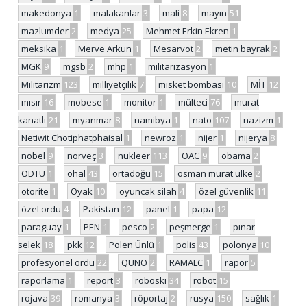
makedonya
1
malakanlar
3
mali
8
mayın
51
mazlumder
2
medya
25
Mehmet Erkin Ekren
1
meksika
1
Merve Arkun
1
Mesarvot
2
metin bayrak
2
MGK
9
mgsb
2
mhp
1
militarizasyon
1
Militarizm
123
milliyetçilik
7
misket bombası
10
MİT
12
mısır
16
mobese
1
monitor
1
mülteci
76
murat
kanatlı
21
myanmar
8
namibya
1
nato
107
nazizm
1
Netiwit Chotiphatphaisal
1
newroz
1
nijer
1
nijerya
8
nobel
9
norveç
3
nükleer
113
OAC
9
obama
2
ODTÜ
1
ohal
43
ortadoğu
15
osman murat ülke
2
otorite
1
Oyak
10
oyuncak silah
4
özel güvenlik
11
özel ordu
4
Pakistan
12
panel
1
papa
12
paraguay
1
PEN
1
pesco
2
peşmerge
1
pınar
selek
18
pkk
12
Polen Ünlü
1
polis
43
polonya
10
profesyonel ordu
22
QUNO
2
RAMALC
1
rapor
5
raporlama
1
report
3
roboski
34
robot
15
rojava
39
romanya
3
röportaj
2
rusya
150
sağlık
1