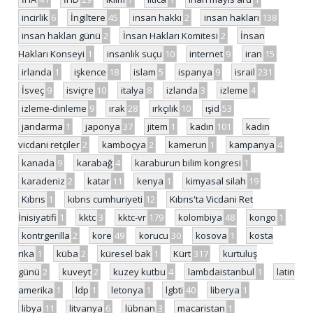
incirlik
6
İngiltere
45
insan hakkı
2
insan hakları
138
insan hakları günü
2
İnsan Hakları Komitesi
2
İnsan
Hakları Konseyi
1
insanlık suçu
10
internet
9
iran
15
irlanda
1
işkence
18
islam
5
ispanya
9
israil
231
İsveç
9
isviçre
10
italya
8
izlanda
3
izleme
4
izleme-dinleme
9
ırak
28
ırkçılık
10
ışid
53
jandarma
1
japonya
37
jitem
1
kadın
101
kadın
vicdani retçiler
2
kamboçya
2
kamerun
1
kampanya
4
kanada
9
karabağ
4
karaburun bilim kongresi
1
karadeniz
2
katar
11
kenya
1
kimyasal silah
19
Kıbrıs
1
kıbrıs cumhuriyeti
12
Kıbrıs'ta Vicdani Ret
İnisiyatifi
1
kktc
3
kktc-vr
179
kolombiya
48
kongo
1
kontrgerilla
2
kore
49
korucu
30
kosova
1
kosta
rika
1
küba
2
küresel bak
1
Kürt
317
kurtuluş
günü
2
kuveyt
2
kuzey kutbu
4
lambdaistanbul
1
latin
amerika
1
ldp
1
letonya
1
lgbti
40
liberya
1
libya
11
litvanya
6
lübnan
3
macaristan
1