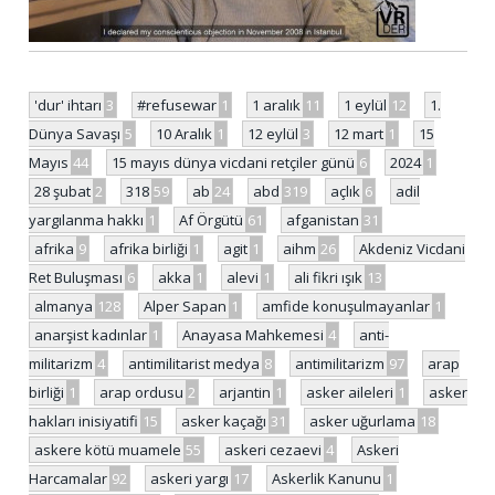
'dur' ihtarı
3
#refusewar
1
1 aralık
11
1 eylül
12
1.
Dünya Savaşı
5
10 Aralık
1
12 eylül
3
12 mart
1
15
Mayıs
44
15 mayıs dünya vicdani retçiler günü
6
2024
1
28 şubat
2
318
59
ab
24
abd
319
açlık
6
adil
yargılanma hakkı
1
Af Örgütü
61
afganistan
31
afrika
9
afrika birliği
1
agit
1
aihm
26
Akdeniz Vicdani
Ret Buluşması
6
akka
1
alevi
1
ali fikri ışık
13
almanya
128
Alper Sapan
1
amfide konuşulmayanlar
1
anarşist kadınlar
1
Anayasa Mahkemesi
4
anti-
militarizm
4
antimilitarist medya
8
antimilitarizm
97
arap
birliği
1
arap ordusu
2
arjantin
1
asker aileleri
1
asker
hakları inisiyatifi
15
asker kaçağı
31
asker uğurlama
18
askere kötü muamele
55
askeri cezaevi
4
Askeri
Harcamalar
92
askeri yargı
17
Askerlik Kanunu
1