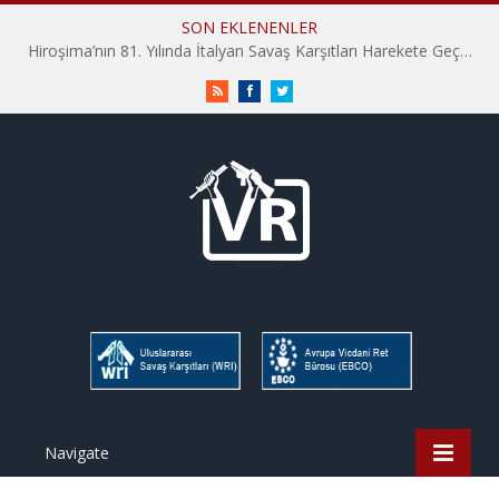
SON EKLENENLER
Hiroşima’nın 81. Yılında İtalyan Savaş Karşıtları Harekete Geçti: “Hatırlamak yeterli değil”
RSS
Facebook
Twitter
Navigate