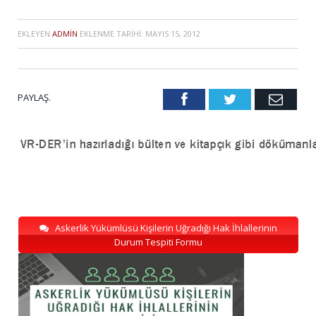
EKLEYEN
ADMIN
EKLENME TARIHI:
MAYIS 15, 2012
PAYLAŞ.
Facebook
Twitter
Emai
Askerlik Yükümlüsü Kişilerin Uğradığı Hak İhlallerinin
Durum Tespiti Formu