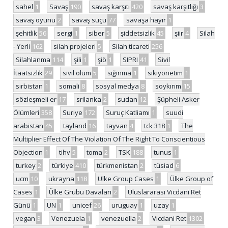
sahel
1
Savaş
190
savaş karşıtı
420
savaş karşıtlığı
3
savaş oyunu
2
savaş suçu
77
savaşa hayır
1
şehitlik
56
sergi
1
siber
5
şiddetsizlik
45
şiir
4
Silah
- Yerli
162
silah projeleri
5
Silah ticareti
256
Silahlanma
114
şili
1
şiö
1
SIPRI
41
Sivil
İtaatsizlik
29
sivil ölüm
5
sığınma
1
sıkıyönetim
1
sırbistan
1
somali
8
sosyal medya
8
soykırım
15
sözleşmeli er
17
srilanka
2
sudan
12
Şüpheli Asker
Ölümleri
358
Suriye
172
Suruç Katliamı
1
suudi
arabistan
45
tayland
16
tayvan
4
tck 318
1
The
Multiplier Effect Of The Violation Of The Right To Conscientious
Objection
1
tihv
5
toma
2
TSK
188
tunus
1
turkey
2
türkiye
410
türkmenistan
2
tüsiad
6
ucm
10
ukrayna
118
Ulke Group Cases
1
Ülke Group of
Cases
1
Ülke Grubu Davaları
2
Uluslararası Vicdani Ret
Günü
1
UN
1
unicef
26
uruguay
1
uzay
1
vegan
3
Venezuela
1
venezuella
2
Vicdani Ret
1302