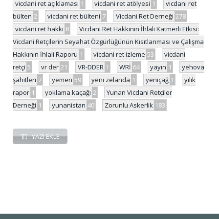
vicdani ret açıklaması
1
vicdani ret atölyesi
1
vicdani ret
bülten
2
vicdani ret bülteni
7
Vicdani Ret Derneği
278
vicdani ret hakkı
8
Vicdani Ret Hakkının İhlali Katmerli Etkisi:
Vicdani Retçilerin Seyahat Özgürlüğünün Kısıtlanması ve Çalışma
Hakkının İhlali Raporu
1
vicdani ret izleme
53
vicdani
retçi
5
vr der
21
VR-DDER
1
WRİ
64
yayın
1
yehova
şahitleri
7
yemen
59
yeni zelanda
1
yeniçağ
1
yılık
rapor
1
yoklama kaçağı
2
Yunan Vicdani Retçiler
Derneği
1
yunanistan
40
Zorunlu Askerlik
183
YAZI EKLE