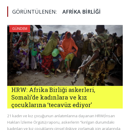
GÖRÜNTÜLENEN:
AFRIKA BIRLIĞI
GÜNDEM
HRW: Afrika Birliği askerleri,
Somali’de kadınlara ve kız
çocuklarına ‘tecavüz ediyor’
21 kadın ve kız çocuğunun anlatımlarına dayanan HRW(İnsan
Hakları İzleme Örgütü) raporu, askerlerin “kırılgan durumdaki
kadınları ve kız çocuklarını cinsel ilişkiye zorlamak için aralarında