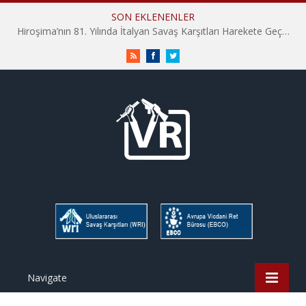
SON EKLENENLER
Hiroşima’nın 81. Yılında İtalyan Savaş Karşıtları Harekete Geçti: “Hatırlamak yeterli değil”
RSS
Facebook
Twitter
Navigate