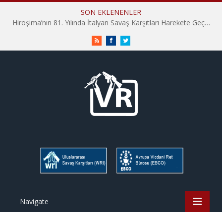
SON EKLENENLER
Hiroşima’nın 81. Yılında İtalyan Savaş Karşıtları Harekete Geçti: “Hatırlamak yeterli değil”
RSS
Facebook
Twitter
Navigate